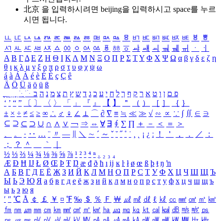
北京 을 입력하시려면
beijing
을 입력하시고 space를 누르
시면 됩니다.
ㅥ
ㅦ
ㅧ
ㅨ
ㅩ
ㅪ
ㅫ
ㅬ
ㅭ
ㅮ
ㅯ
ㅰ
ㅱ
ㅲ
ㅳ
ㅴ
ㅵ
ㅶ
ㅷ
ㅸ
ㅹ
ㅺ
ㅻ
ㅼ
ㅽ
ㅾ
ㅿ
ㆀ
ㆁ
ㆂ
ㆃ
ㆄ
ㆅ
ㆆ
ㆇ
ㆈ
ㆉ
ㆊ
ㆋ
ㆌ
ㆍ
ㆎ
Α
Β
Γ
Δ
Ε
Ζ
Η
Θ
Ι
Κ
Λ
Μ
Ν
Ξ
Ο
Π
Ρ
Σ
Τ
Υ
Φ
Χ
Ψ
Ω
α
β
γ
δ
ε
ζ
η
θ
ι
κ
λ
μ
ν
ξ
ο
π
ρ
σ
τ
υ
φ
χ
ψ
ω
á
à
Á
À
é
è
É
È
ç
Ç
ê
Ä
Ö
Ü
ä
ö
ü
ß
ְ
ֳ
ֲ
ֱ
ָ
ַ
ֵ
ֶ
ִ
ֹ
ּ
ֻ
ׂ
ׁ
ּ
ב
ה
נ
מ
צ
ת
ץ
ש
ד
ג
כ
ע
י
ח
ל
ך
ף
ק
ר
א
ט
ו
ן
ם
פ
‘
’
“
”
〔
〕
〈
〉
「
」
『
』
【
】
＂
（
）
［
］
｛
｝
±
×
÷
≠
≤
≥
∞
∴
♂
♀
∠
⊥
⌒
∂
∇
≡
≒
≪
≫
√
∽
∝
∵
∫
∬
∈
∋
⊆
⊇
⊂
⊃
∪
∩
∧
∨
￢
⇒
⇔
∀
∃
∮
∑
∏
＋
－
＜
＝
＞
、
。
·
‥
…
¨
〃
―
∥
＼
∼
´
～
ˇ
˘
˝
˚
˙
¸
˛
¡
¿
ː
！
＇
，
．
／
：
；
？
＾
＿
｀
｜
½
⅓
⅔
¼
¾
⅛
⅜
⅝
⅞
¹
²
³
⁴
ⁿ
₁
₂
₃
₄
Æ
Ð
Ħ
Ĳ
Ł
Ø
Œ
Þ
Ŧ
Ŋ
æ
đ
ð
ħ
ı
ĳ
ĸ
ŀ
ł
ø
œ
ß
þ
ŧ
ŋ
ŉ
А
Б
В
Г
Д
Е
Ё
Ж
З
И
Й
К
Л
М
Н
О
П
Р
С
Т
У
Ф
Х
Ц
Ч
Ш
Щ
Ъ
Ы
Ь
Э
Ю
Я
а
б
в
г
д
е
ё
ж
з
и
й
к
л
м
н
о
п
р
с
т
у
ф
х
ц
ч
ш
щ
ъ
ы
ь
э
ю
я
′
″
℃
Å
￠
￡
￥
¤
℉
‰
＄
％
Ｆ
￦
㎕
㎖
㎗
ℓ
㎘
㏄
㎣
㎤
㎥
㎦
㎙
㎚
㎛
㎜
㎝
㎞
㎟
㎠
㎡
㎢
㏊
㎍
㎎
㎏
㏏
㎈
㎉
㏈
㎧
㎨
㎰
㎱
㎲
㎳
㎴
㎵
㎶
㎷
㎸
㎹
㎀
㎁
㎂
㎃
㎄
㎺
㎻
㎽
㎾
㎿
㎐
㎑