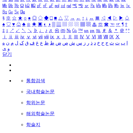
㎒
㎓
㎔
Ω
㏀
㏁
㎊
㎋
㎌
㏖
㏅
㎭
㎮
㎯
㏛
㎩
㎪
㎫
㎬
㏝
㏐
㏓
㏃
㏉
㏜
㏆
§
※
☆
★
○
●
◎
◇
◆
□
■
△
▽
→
←
↑
↓
↔
〓
◁
◀
▷
▶
♤
♠
♡
♥
♧
♣
⊙
◈
▣
◐
◑
▒
▤
▥
▨
▧
▦
▩
♨
☏
☎
☜
☞
¶
†
‡
↕
↗
↙
↖
↘
♭
♩
♪
♬
㉿
㈜
№
㏇
™
㏂
㏘
℡
＃
＆
＊
＠
ª
º
ⅰ
ⅱ
ⅲ
ⅳ
ⅴ
ⅵ
ⅶ
ⅷ
ⅸ
ⅹ
Ⅰ
Ⅱ
Ⅲ
Ⅳ
Ⅴ
Ⅵ
Ⅶ
Ⅷ
Ⅸ
Ⅹ
ا
ب
ت
ث
ج
ح
خ
د
ذ
ر
ز
س
ش
ص
ض
ط
ظ
ع
غ
ف
ق
ک
ل
م
ن
ه
و
ی
닫기
통합검색
국내학술논문
학위논문
해외학술논문
학술지