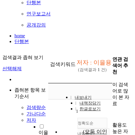
단행본
연구보고서
공개강의
home
단행본
검색결과 좁혀 보기
연관 검
저자 : 이을용
검색키워드
색어 추
선택해제
(검색결과
1
건)
천
이 검색
좁혀본 항목 보
어로 많
기순서
이 본 자
내보내기
료
내책장담기
검색량순
한글로보기
1
가나다순
저자
정확도순
활용도
높은 자
(모둠 이인
이을
내림차순