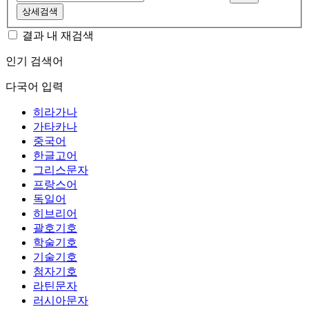
상세검색
결과 내 재검색
인기 검색어
다국어 입력
히라가나
가타카나
중국어
한글고어
그리스문자
프랑스어
독일어
히브리어
괄호기호
학술기호
기술기호
첨자기호
라틴문자
러시아문자