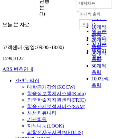
단행
내림차순
정확도
본
순
(1)
10개씩 출력
내림차순
인기도
오늘 본 자료
순
조회
10개씩
연도순
출력
제목순
20개씩
저자순
출력
고객센터 (평일: 09:00~18:00)
발행기
30개씩
관순
1599-3122
출력
50개씩
ARS 번호안내
출력
100개씩
관련누리집
출력
대학공개강의(KOCW)
학술정보통계시스템(Rinfo)
외국학술지지원센터(FRIC)
학술관계분석서비스(SAM)
사서커뮤니티
기관회원
지식나눔(LOOK)
의학전자도서관(MEDLIS)