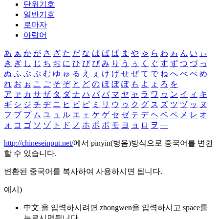
단위기호
일반기호
로마자
아랍어
あ
ぁ
か
が
さ
ざ
た
だ
な
は
ば
ぱ
ま
や
ゃ
ら
わ
ゎ
ん
い
ぃ
き
ぎ
し
じ
ち
ぢ
に
ひ
び
ぴ
み
り
う
ぅ
く
ぐ
す
ず
つ
づ
っ
ぬ
ふ
ぶ
ぷ
む
ゆ
ゅ
る
え
ぇ
け
げ
せ
ぜ
て
で
ね
へ
べ
ぺ
め
れ
お
ぉ
こ
ご
そ
ぞ
と
ど
の
ほ
ぼ
ぽ
も
よ
ょ
ろ
を
ア
ァ
カ
サ
ザ
タ
ダ
ナ
ハ
バ
パ
マ
ヤ
ャ
ラ
ワ
ヮ
ン
イ
ィ
キ
ギ
シ
ジ
チ
ヂ
ニ
ヒ
ビ
ピ
ミ
リ
ウ
ゥ
ク
グ
ス
ズ
ツ
ヅ
ッ
ヌ
フ
ブ
プ
ム
ユ
ュ
ル
エ
ェ
ケ
ゲ
セ
ゼ
テ
デ
ヘ
ベ
ペ
メ
レ
オ
ォ
コ
ゴ
ソ
ゾ
ト
ド
ノ
ホ
ボ
ポ
モ
ヨ
ョ
ロ
ヲ
―
http://chineseinput.net/
에서 pinyin(병음)방식으로 중국어를 변환
할 수 있습니다.
변환된 중국어를 복사하여 사용하시면 됩니다.
예시)
中文 을 입력하시려면
zhongwen
을 입력하시고 space를
누르시면됩니다.