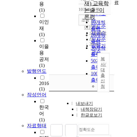
정확도
료
재) 교육학
용
순
10개씩 출력
논술 : 이
(1)
내림차순
인기도
론편
순
조회
이인
10개씩
연도순
이인재
재
출력
제목순
수림출판
(1)
20개씩
사
저자순
출력
2016
발행기
이을
30개씩
관순
용
출력
공저
복
50개씩
사/
(1)
출력
대
발행연도
100개씩
출
출력
신
2016
청
(1)
작성언어
내보내기
한국
내책장담기
어
한글로보기
(1)
자료형태
정확도순