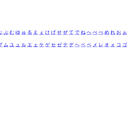
ぶ
ぷ
む
ゆ
ゅ
る
え
ぇ
け
げ
せ
ぜ
て
で
ね
へ
べ
ぺ
め
れ
お
ぉ
プ
ム
ユ
ュ
ル
エ
ェ
ケ
ゲ
セ
ゼ
テ
デ
ヘ
ベ
ペ
メ
レ
オ
ォ
コ
ゴ