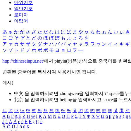
단위기호
일반기호
로마자
아랍어
あ
ぁ
か
が
さ
ざ
た
だ
な
は
ば
ぱ
ま
や
ゃ
ら
わ
ゎ
ん
い
ぃ
き
こ
ご
そ
ぞ
と
ど
の
ほ
ぼ
ぽ
も
よ
ょ
ろ
を
ア
ァ
カ
サ
ザ
タ
ダ
ナ
ハ
バ
パ
マ
ヤ
ャ
ラ
ワ
ヮ
ン
イ
ィ
キ
ギ
ソ
ゾ
ト
ド
ノ
ホ
ボ
ポ
モ
ヨ
ョ
ロ
ヲ
―
http://chineseinput.net/
에서 pinyin(병음)방식으로 중국어를 변환
변환된 중국어를 복사하여 사용하시면 됩니다.
예시)
中文 을 입력하시려면
zhongwen
을 입력하시고 space를
北京 을 입력하시려면
beijing
을 입력하시고 space를 누르
ㅥ
ㅦ
ㅧ
ㅨ
ㅩ
ㅪ
ㅫ
ㅬ
ㅭ
ㅮ
ㅯ
ㅰ
ㅱ
ㅲ
ㅳ
ㅴ
ㅵ
ㅶ
ㅷ
ㅸ
ㅹ
ㅺ
Α
Β
Γ
Δ
Ε
Ζ
Η
Θ
Ι
Κ
Λ
Μ
Ν
Ξ
Ο
Π
Ρ
Σ
Τ
Υ
Φ
Χ
Ψ
Ω
α
β
γ
δ
ε
ζ
η
á
à
Á
À
é
è
É
È
ç
Ç
ê
Ä
Ö
Ü
ä
ö
ü
ß