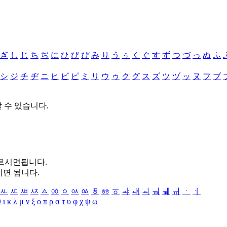
ぎ
し
じ
ち
ぢ
に
ひ
び
ぴ
み
り
う
ぅ
く
ぐ
す
ず
つ
づ
っ
ぬ
ふ
シ
ジ
チ
ヂ
ニ
ヒ
ビ
ピ
ミ
リ
ウ
ゥ
ク
グ
ス
ズ
ツ
ヅ
ッ
ヌ
フ
ブ
할 수 있습니다.
누르시면됩니다.
시면 됩니다.
ㅻ
ㅼ
ㅽ
ㅾ
ㅿ
ㆀ
ㆁ
ㆂ
ㆃ
ㆄ
ㆅ
ㆆ
ㆇ
ㆈ
ㆉ
ㆊ
ㆋ
ㆌ
ㆍ
ㆎ
θ
ι
κ
λ
μ
ν
ξ
ο
π
ρ
σ
τ
υ
φ
χ
ψ
ω