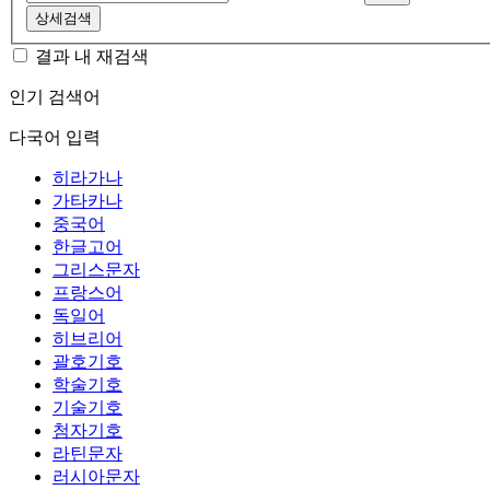
상세검색
결과 내 재검색
인기 검색어
다국어 입력
히라가나
가타카나
중국어
한글고어
그리스문자
프랑스어
독일어
히브리어
괄호기호
학술기호
기술기호
첨자기호
라틴문자
러시아문자