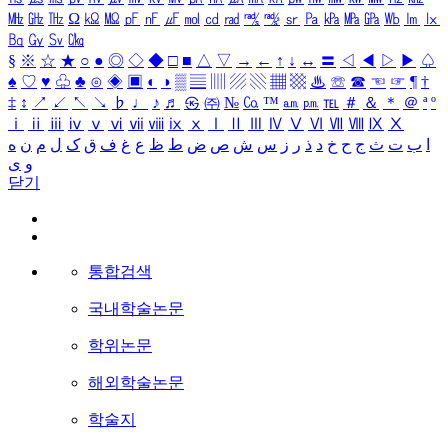
㎒
㎓
㎔
Ω
㏀
㏁
㎊
㎋
㎌
㏖
㏅
㎭
㎮
㎯
㏛
㎩
㎪
㎫
㎬
㏝
㏐
㏓
㏃
㏉
㏜
㏆
§
※
☆
★
○
●
◎
◇
◆
□
■
△
▽
→
←
↑
↓
↔
〓
◁
◀
▷
▶
♤
♠
♡
♥
♧
♣
⊙
◈
▣
◐
◑
▒
▤
▥
▨
▧
▦
▩
♨
☏
☎
☜
☞
¶
†
‡
↕
↗
↙
↖
↘
♭
♩
♪
♬
㉿
㈜
№
㏇
™
㏂
㏘
℡
＃
＆
＊
＠
ª
º
ⅰ
ⅱ
ⅲ
ⅳ
ⅴ
ⅵ
ⅶ
ⅷ
ⅸ
ⅹ
Ⅰ
Ⅱ
Ⅲ
Ⅳ
Ⅴ
Ⅵ
Ⅶ
Ⅷ
Ⅸ
Ⅹ
ا
ب
ت
ث
ج
ح
خ
د
ذ
ر
ز
س
ش
ص
ض
ط
ظ
ع
غ
ف
ق
ک
ل
م
ن
ه
و
ی
닫기
통합검색
국내학술논문
학위논문
해외학술논문
학술지