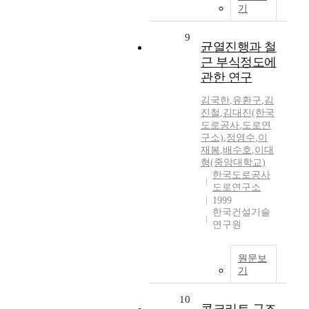
기
9
균열진행과 철
근 부식정도에
관한 연구
김국한
,
유환구
,
김
진철
,
김대진(한국
도로공사
,
도로연
구소)
,
정영수
,
이
재봉
,
배수호
,
이대
형(중앙대학교)
한국도로공사
도로연구소
1999
한국건설기술
연구원
원문보
기
10