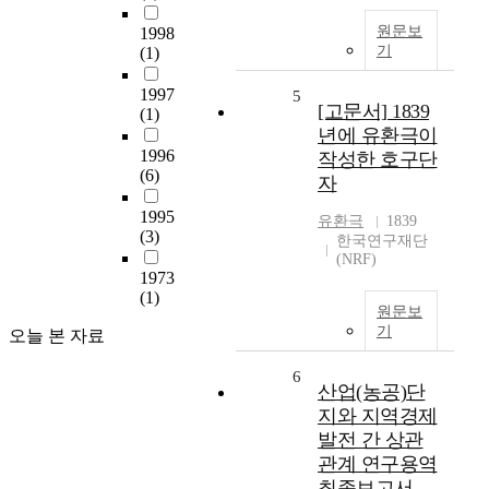
원문보
1998
기
(1)
1997
5
[고문서] 1839
(1)
년에 유환극이
1996
작성한 호구단
(6)
자
1995
유환극
1839
(3)
한국연구재단
(NRF)
1973
(1)
원문보
기
오늘 본 자료
6
산업(농공)단
지와 지역경제
발전 간 상관
관계 연구용역
최종보고서