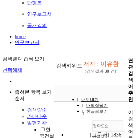
단행본
연구보고서
공개강의
home
연구보고서
검색결과 좁혀 보기
연
저자 : 이유환
검색키워드
관
선택해제
(검색결과
30
건)
검
색
어
좁혀본 항목 보기
추
순서
천
내보내기
내책장담기
검색량순
한글로보기
이
1
가나다순
검
발행기관
색
정확도순
한
어
[고문서] 1836
국건설
내림차순