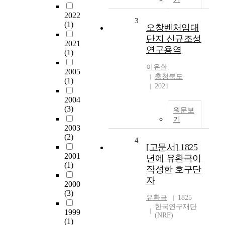
2022
3
(1)
오창벤처임대
단지 신규조성
2021
연구용역
(1)
이유환
2005
충청북도
(1)
2021
2004
(3)
원문보
기
2003
(2)
4
[고문서] 1825
2001
년에 유환극이
(1)
작성한 호구단
자
2000
(3)
유환극
1825
한국연구재단
1999
(NRF)
(1)