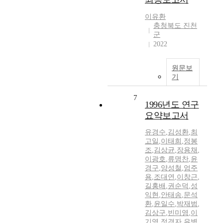
이유환
충청북도 진천
군
2022
원문보
기
7
1996년도 연구
요약보고서
유경수
,
김성환
,
최
고일
,
이태희
,
정봉
조
,
김상균
,
장용채
,
이광호
,
류명찬
,
윤
경구
,
양성철
,
엄주
용
,
조대연
,
이창근
,
길홍배
,
권순덕
,
성
익현
,
안태송
,
문석
환
,
윤일수
,
박재범
,
김상구
,
빈미영
,
이
기영
,
정경자
,
유병