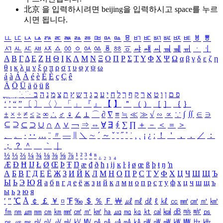
北京 을 입력하시려면
beijing
을 입력하시고 space를 누르
시면 됩니다.
ㅥ
ㅦ
ㅧ
ㅨ
ㅩ
ㅪ
ㅫ
ㅬ
ㅭ
ㅮ
ㅯ
ㅰ
ㅱ
ㅲ
ㅳ
ㅴ
ㅵ
ㅶ
ㅷ
ㅸ
ㅹ
ㅺ
ㅻ
ㅼ
ㅽ
ㅾ
ㅿ
ㆀ
ㆁ
ㆂ
ㆃ
ㆄ
ㆅ
ㆆ
ㆇ
ㆈ
ㆉ
ㆊ
ㆋ
ㆌ
ㆍ
ㆎ
Α
Β
Γ
Δ
Ε
Ζ
Η
Θ
Ι
Κ
Λ
Μ
Ν
Ξ
Ο
Π
Ρ
Σ
Τ
Υ
Φ
Χ
Ψ
Ω
α
β
γ
δ
ε
ζ
η
θ
ι
κ
λ
μ
ν
ξ
ο
π
ρ
σ
τ
υ
φ
χ
ψ
ω
á
à
Á
À
é
è
É
È
ç
Ç
ê
Ä
Ö
Ü
ä
ö
ü
ß
ְ
ֳ
ֲ
ֱ
ָ
ַ
ֵ
ֶ
ִ
ֹ
ּ
ֻ
ׂ
ׁ
ּ
ב
ה
נ
מ
צ
ת
ץ
ש
ד
ג
כ
ע
י
ח
ל
ך
ף
ק
ר
א
ט
ו
ן
ם
פ
‘
’
“
”
〔
〕
〈
〉
「
」
『
』
【
】
＂
（
）
［
］
｛
｝
±
×
÷
≠
≤
≥
∞
∴
♂
♀
∠
⊥
⌒
∂
∇
≡
≒
≪
≫
√
∽
∝
∵
∫
∬
∈
∋
⊆
⊇
⊂
⊃
∪
∩
∧
∨
￢
⇒
⇔
∀
∃
∮
∑
∏
＋
－
＜
＝
＞
、
。
·
‥
…
¨
〃
―
∥
＼
∼
´
～
ˇ
˘
˝
˚
˙
¸
˛
¡
¿
ː
！
＇
，
．
／
：
；
？
＾
＿
｀
｜
½
⅓
⅔
¼
¾
⅛
⅜
⅝
⅞
¹
²
³
⁴
ⁿ
₁
₂
₃
₄
Æ
Ð
Ħ
Ĳ
Ł
Ø
Œ
Þ
Ŧ
Ŋ
æ
đ
ð
ħ
ı
ĳ
ĸ
ŀ
ł
ø
œ
ß
þ
ŧ
ŋ
ŉ
А
Б
В
Г
Д
Е
Ё
Ж
З
И
Й
К
Л
М
Н
О
П
Р
С
Т
У
Ф
Х
Ц
Ч
Ш
Щ
Ъ
Ы
Ь
Э
Ю
Я
а
б
в
г
д
е
ё
ж
з
и
й
к
л
м
н
о
п
р
с
т
у
ф
х
ц
ч
ш
щ
ъ
ы
ь
э
ю
я
′
″
℃
Å
￠
￡
￥
¤
℉
‰
＄
％
Ｆ
￦
㎕
㎖
㎗
ℓ
㎘
㏄
㎣
㎤
㎥
㎦
㎙
㎚
㎛
㎜
㎝
㎞
㎟
㎠
㎡
㎢
㏊
㎍
㎎
㎏
㏏
㎈
㎉
㏈
㎧
㎨
㎰
㎱
㎲
㎳
㎴
㎵
㎶
㎷
㎸
㎹
㎀
㎁
㎂
㎃
㎄
㎺
㎻
㎽
㎾
㎿
㎐
㎑