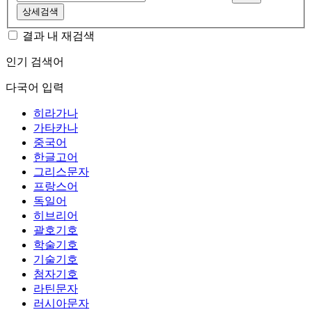
상세검색
결과 내 재검색
인기 검색어
다국어 입력
히라가나
가타카나
중국어
한글고어
그리스문자
프랑스어
독일어
히브리어
괄호기호
학술기호
기술기호
첨자기호
라틴문자
러시아문자