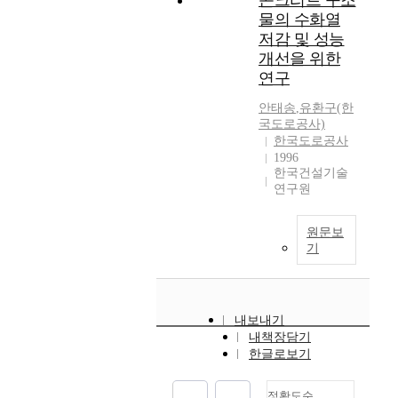
콘크리트 구조
물의 수화열
저감 및 성능
개선을 위한
연구
안태송
,
유환구(한
국도로공사)
한국도로공사
1996
한국건설기술
연구원
원문보
기
내보내기
내책장담기
한글로보기
정확도순