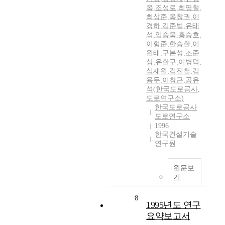
옥
,
조성로
,
최영철
,
최상준
,
옥창권
,
이
경하
,
김준범
,
유태
석
,
임승욱
,
홍승호
,
이형준
,
한승환
,
이
원태
,
구본성
,
조준
상
,
유환구
,
이병덕
,
심재원
,
김진철
,
김
용두
,
이창근
,
공유
석(한국도로공사
,
도로연구소)
한국도로공사
도로연구소
1996
한국건설기술
연구원
원문보
기
8
1995년도 연구
요약보고서