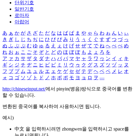
단위기호
일반기호
로마자
아랍어
あ
ぁ
か
が
さ
ざ
た
だ
な
は
ば
ぱ
ま
や
ゃ
ら
わ
ゎ
ん
い
ぃ
き
ぎ
し
じ
ち
ぢ
に
ひ
び
ぴ
み
り
う
ぅ
く
ぐ
す
ず
つ
づ
っ
ぬ
ふ
ぶ
ぷ
む
ゆ
ゅ
る
え
ぇ
け
げ
せ
ぜ
て
で
ね
へ
べ
ぺ
め
れ
お
ぉ
こ
ご
そ
ぞ
と
ど
の
ほ
ぼ
ぽ
も
よ
ょ
ろ
を
ア
ァ
カ
サ
ザ
タ
ダ
ナ
ハ
バ
パ
マ
ヤ
ャ
ラ
ワ
ヮ
ン
イ
ィ
キ
ギ
シ
ジ
チ
ヂ
ニ
ヒ
ビ
ピ
ミ
リ
ウ
ゥ
ク
グ
ス
ズ
ツ
ヅ
ッ
ヌ
フ
ブ
プ
ム
ユ
ュ
ル
エ
ェ
ケ
ゲ
セ
ゼ
テ
デ
ヘ
ベ
ペ
メ
レ
オ
ォ
コ
ゴ
ソ
ゾ
ト
ド
ノ
ホ
ボ
ポ
モ
ヨ
ョ
ロ
ヲ
―
http://chineseinput.net/
에서 pinyin(병음)방식으로 중국어를 변환
할 수 있습니다.
변환된 중국어를 복사하여 사용하시면 됩니다.
예시)
中文 을 입력하시려면
zhongwen
을 입력하시고 space를
누르시면됩니다.