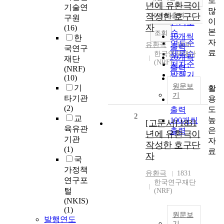
로
정확도
년에 유환극이
기술연
많
순
작성한 호구단
10개씩 출력
구원
내림차순
이
인기도
자
(16)
본
순
조회
10개씩
한
자
연도순
유환극
1836
출력
국연구
료
제목순
한국연구재단
20개씩
재단
(NRF)
저자순
출력
(NRF)
발행기
(10)
30개씩
관순
원문보
기
활
출력
기
타기관
용
50개씩
(2)
도
출력
2
교
높
100개씩
[고문서] 1831
육유관
은
출력
년에 유환극이
기관
자
작성한 호구단
(1)
료
자
국
가정책
유환극
1831
연구포
한국연구재단
털
(NRF)
(NKIS)
(1)
원문보
발행연도
기