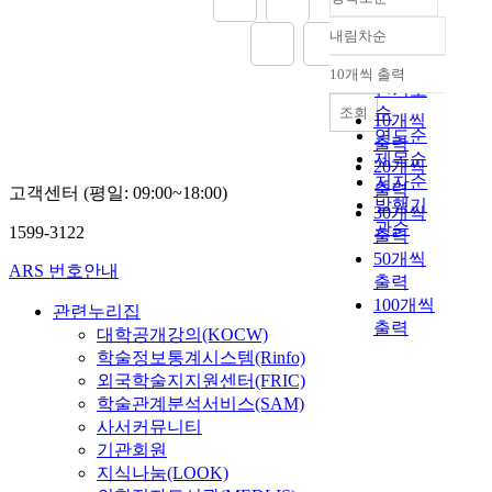
내림차순
정확도
순
10개씩 출력
내림차순
인기도
순
조회
10개씩
연도순
출력
제목순
20개씩
저자순
출력
고객센터 (평일: 09:00~18:00)
발행기
30개씩
관순
1599-3122
출력
50개씩
ARS 번호안내
출력
100개씩
관련누리집
출력
대학공개강의(KOCW)
학술정보통계시스템(Rinfo)
외국학술지지원센터(FRIC)
학술관계분석서비스(SAM)
사서커뮤니티
기관회원
지식나눔(LOOK)