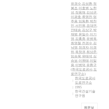
유경수
,
김성환
,
정
봉조
,
이호병
,
노한
성
,
장용채
,
김상균
,
이광호
,
류명찬
,
엄
주용
,
임동환
,
박찬
민
,
서진원
,
조대연
,
안태송
,
김상구
,
박
재범
,
윤일수
,
이기
영
,
김홍종
,
유병옥
,
최영철
,
전경수
,
김
낙영
,
정경자
,
이경
하
,
옥창권
,
최상준
,
임승욱
,
유태석
,
심
승보
,
이원태
,
이일
용
,
이병덕
,
유환구
(한국도로공사
,
도
로연구소)
한국도로공사
도로연구소
1995
한국건설기술
연구원
원문보