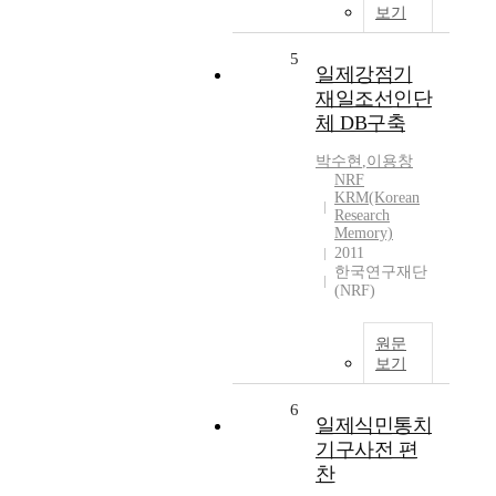
보기
5
일제강점기
재일조선인단
체 DB구축
박수현
,
이용창
NRF
KRM(Korean
Research
Memory)
2011
한국연구재단
(NRF)
원문
보기
6
일제식민통치
기구사전 편
찬