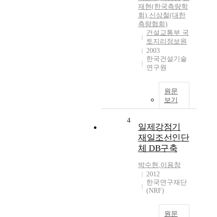
재현(한국측량학
회)
,
신상철(대한
측량협회)
건설교통부 국
토지리정보원
2003
한국건설기술
연구원
원문
보기
4
일제강점기
재일조선인단
체 DB구축
박수현
,
이용창
2012
한국연구재단
(NRF)
원문