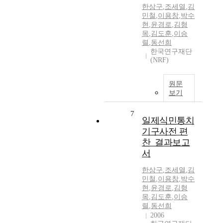
한상구
,
조세열
,
김
민철
,
이용창
,
박수
현
,
윤경로
,
김형
목
,
김도훈
,
이승
렬
,
동선희
한국연구재단
(NRF)
원문
보기
7
일제식민통치
기구사전 편
찬_결과보고
서
한상구
,
조세열
,
김
민철
,
이용창
,
박수
현
,
윤경로
,
김형
목
,
김도훈
,
이승
렬
,
동선희
2006