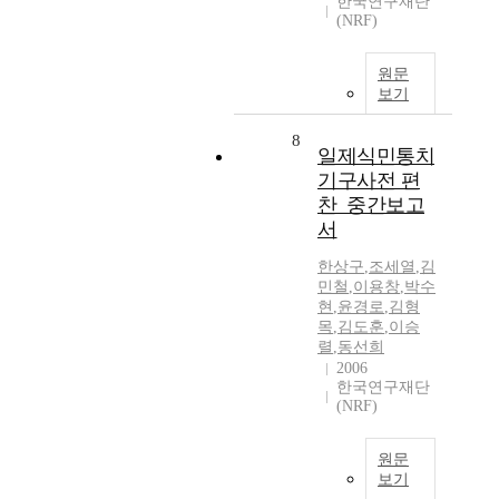
한국연구재단
(NRF)
원문
보기
8
일제식민통치
기구사전 편
찬_중간보고
서
한상구
,
조세열
,
김
민철
,
이용창
,
박수
현
,
윤경로
,
김형
목
,
김도훈
,
이승
렬
,
동선희
2006
한국연구재단
(NRF)
원문
보기