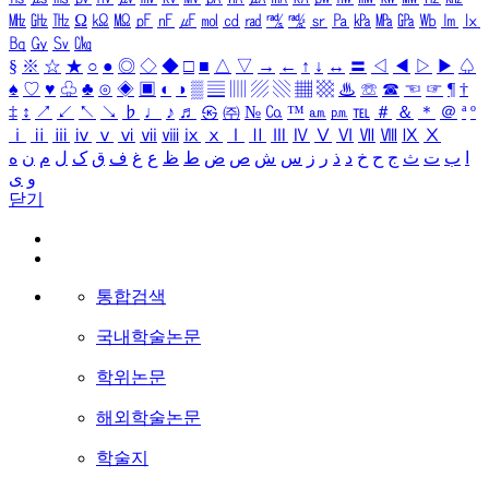
㎒
㎓
㎔
Ω
㏀
㏁
㎊
㎋
㎌
㏖
㏅
㎭
㎮
㎯
㏛
㎩
㎪
㎫
㎬
㏝
㏐
㏓
㏃
㏉
㏜
㏆
§
※
☆
★
○
●
◎
◇
◆
□
■
△
▽
→
←
↑
↓
↔
〓
◁
◀
▷
▶
♤
♠
♡
♥
♧
♣
⊙
◈
▣
◐
◑
▒
▤
▥
▨
▧
▦
▩
♨
☏
☎
☜
☞
¶
†
‡
↕
↗
↙
↖
↘
♭
♩
♪
♬
㉿
㈜
№
㏇
™
㏂
㏘
℡
＃
＆
＊
＠
ª
º
ⅰ
ⅱ
ⅲ
ⅳ
ⅴ
ⅵ
ⅶ
ⅷ
ⅸ
ⅹ
Ⅰ
Ⅱ
Ⅲ
Ⅳ
Ⅴ
Ⅵ
Ⅶ
Ⅷ
Ⅸ
Ⅹ
ا
ب
ت
ث
ج
ح
خ
د
ذ
ر
ز
س
ش
ص
ض
ط
ظ
ع
غ
ف
ق
ک
ل
م
ن
ه
و
ی
닫기
통합검색
국내학술논문
학위논문
해외학술논문
학술지