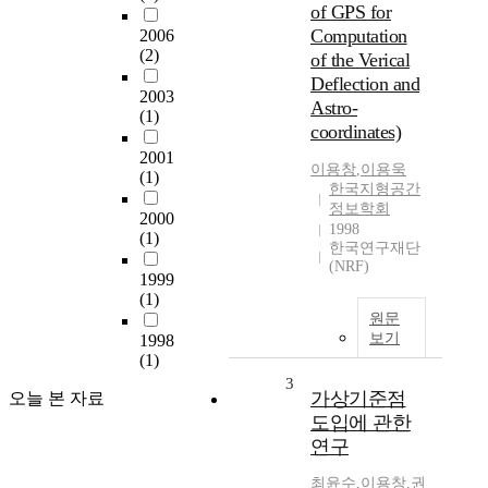
of GPS for
Computation
2006
(2)
of the Verical
Deflection and
2003
Astro-
(1)
coordinates)
2001
이용창
,
이용욱
(1)
한국지형공간
정보학회
2000
1998
(1)
한국연구재단
(NRF)
1999
(1)
원문
보기
1998
(1)
3
가상기준점
오늘 본 자료
도입에 관한
연구
최윤수
,
이용창
,
권