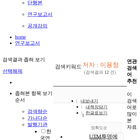
단행본
연구보고서
공개강의
home
연구보고서
검색결과 좁혀 보기
연관
저자 : 이용창
검색키워드
검색
선택해제
(검색결과
12
건)
어
추천
좁혀본 항목 보기
이
순서
검색
내보내기
어로
내책장담기
검색량순
한글로보기
많이
1
가나다순
본
발행기관
자료
정확도순
한
UTM투영에
국연
내림차순