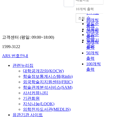
정확도
순
10개씩 출력
내림차순
인기도
순
조회
10개씩
연도순
출력
제목순
20개씩
저자순
출력
고객센터 (평일: 09:00~18:00)
발행기
30개씩
관순
1599-3122
출력
50개씩
ARS 번호안내
출력
100개씩
관련누리집
출력
대학공개강의(KOCW)
학술정보통계시스템(Rinfo)
외국학술지지원센터(FRIC)
학술관계분석서비스(SAM)
사서커뮤니티
기관회원
지식나눔(LOOK)
의학전자도서관(MEDLIS)
유관기관 사이트