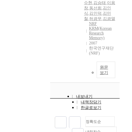
수현
,
김승태
,
이용
창
,
동선희
,
김인
식
,
김인덕
,
김민
철
,
허광무
,
김광열
NRF
KRM(Korean
Research
Memory)
2007
한국연구재단
(NRF)
원문
보기
내보내기
내책장담기
한글로보기
정확도순
내림차순