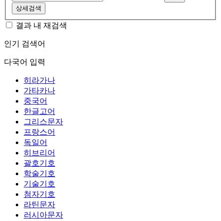
상세검색
결과 내 재검색
인기 검색어
다국어 입력
히라가나
가타카나
중국어
한글고어
그리스문자
프랑스어
독일어
히브리어
괄호기호
학술기호
기술기호
첨자기호
라틴문자
러시아문자