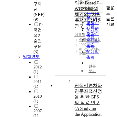
정확도
의한 Bessel과
구재
순
활용
WGS84타원
10개씩 출력
단
내림차순
인기도
도
체간의 2차원
(NRF)
순
조회
높은
10개씩
(9)
측지좌표변환
연도순
자료
한
출력
연구
제목순
국건
20개씩
저자순
이용창
설기
출력
발행기
한국측지학회
술연
30개씩
관순
1999
구원
출력
한국연구재단
(3)
50개씩
(NRF)
발행연도
출력
100개씩
원문
2012
출력
보기
(1)
2011
2
연직선편차와
(1)
천문좌표산정
2010
을 위한 GPS
(1)
의 적용 연구
(A Study on
2007
the Application
(1)