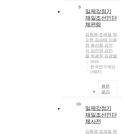
9
일제강점기
재일조선인단
체편람
김동명
,
조세열
,
박
수현
,
김승태
,
이용
창
,
동선희
,
김인
식
,
김인덕
,
김민
철
,
허광무
,
김광열
2010
한국연구재단
(NRF)
원문
보기
10
일제강점기
재일조선인단
체사전
김동명
,
조세열
,
박