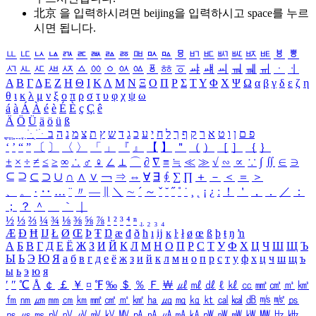
北京 을 입력하시려면
beijing
을 입력하시고 space를 누르
시면 됩니다.
ㅥ
ㅦ
ㅧ
ㅨ
ㅩ
ㅪ
ㅫ
ㅬ
ㅭ
ㅮ
ㅯ
ㅰ
ㅱ
ㅲ
ㅳ
ㅴ
ㅵ
ㅶ
ㅷ
ㅸ
ㅹ
ㅺ
ㅻ
ㅼ
ㅽ
ㅾ
ㅿ
ㆀ
ㆁ
ㆂ
ㆃ
ㆄ
ㆅ
ㆆ
ㆇ
ㆈ
ㆉ
ㆊ
ㆋ
ㆌ
ㆍ
ㆎ
Α
Β
Γ
Δ
Ε
Ζ
Η
Θ
Ι
Κ
Λ
Μ
Ν
Ξ
Ο
Π
Ρ
Σ
Τ
Υ
Φ
Χ
Ψ
Ω
α
β
γ
δ
ε
ζ
η
θ
ι
κ
λ
μ
ν
ξ
ο
π
ρ
σ
τ
υ
φ
χ
ψ
ω
á
à
Á
À
é
è
É
È
ç
Ç
ê
Ä
Ö
Ü
ä
ö
ü
ß
ְ
ֳ
ֲ
ֱ
ָ
ַ
ֵ
ֶ
ִ
ֹ
ּ
ֻ
ׂ
ׁ
ּ
ב
ה
נ
מ
צ
ת
ץ
ש
ד
ג
כ
ע
י
ח
ל
ך
ף
ק
ר
א
ט
ו
ן
ם
פ
‘
’
“
”
〔
〕
〈
〉
「
」
『
』
【
】
＂
（
）
［
］
｛
｝
±
×
÷
≠
≤
≥
∞
∴
♂
♀
∠
⊥
⌒
∂
∇
≡
≒
≪
≫
√
∽
∝
∵
∫
∬
∈
∋
⊆
⊇
⊂
⊃
∪
∩
∧
∨
￢
⇒
⇔
∀
∃
∮
∑
∏
＋
－
＜
＝
＞
、
。
·
‥
…
¨
〃
―
∥
＼
∼
´
～
ˇ
˘
˝
˚
˙
¸
˛
¡
¿
ː
！
＇
，
．
／
：
；
？
＾
＿
｀
｜
½
⅓
⅔
¼
¾
⅛
⅜
⅝
⅞
¹
²
³
⁴
ⁿ
₁
₂
₃
₄
Æ
Ð
Ħ
Ĳ
Ł
Ø
Œ
Þ
Ŧ
Ŋ
æ
đ
ð
ħ
ı
ĳ
ĸ
ŀ
ł
ø
œ
ß
þ
ŧ
ŋ
ŉ
А
Б
В
Г
Д
Е
Ё
Ж
З
И
Й
К
Л
М
Н
О
П
Р
С
Т
У
Ф
Х
Ц
Ч
Ш
Щ
Ъ
Ы
Ь
Э
Ю
Я
а
б
в
г
д
е
ё
ж
з
и
й
к
л
м
н
о
п
р
с
т
у
ф
х
ц
ч
ш
щ
ъ
ы
ь
э
ю
я
′
″
℃
Å
￠
￡
￥
¤
℉
‰
＄
％
Ｆ
￦
㎕
㎖
㎗
ℓ
㎘
㏄
㎣
㎤
㎥
㎦
㎙
㎚
㎛
㎜
㎝
㎞
㎟
㎠
㎡
㎢
㏊
㎍
㎎
㎏
㏏
㎈
㎉
㏈
㎧
㎨
㎰
㎱
㎲
㎳
㎴
㎵
㎶
㎷
㎸
㎹
㎀
㎁
㎂
㎃
㎄
㎺
㎻
㎽
㎾
㎿
㎐
㎑