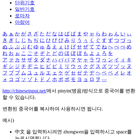
단위기호
일반기호
로마자
아랍어
あ
ぁ
か
が
さ
ざ
た
だ
な
は
ば
ぱ
ま
や
ゃ
ら
わ
ゎ
ん
い
ぃ
き
ぎ
し
じ
ち
ぢ
に
ひ
び
ぴ
み
り
う
ぅ
く
ぐ
す
ず
つ
づ
っ
ぬ
ふ
ぶ
ぷ
む
ゆ
ゅ
る
え
ぇ
け
げ
せ
ぜ
て
で
ね
へ
べ
ぺ
め
れ
お
ぉ
こ
ご
そ
ぞ
と
ど
の
ほ
ぼ
ぽ
も
よ
ょ
ろ
を
ア
ァ
カ
サ
ザ
タ
ダ
ナ
ハ
バ
パ
マ
ヤ
ャ
ラ
ワ
ヮ
ン
イ
ィ
キ
ギ
シ
ジ
チ
ヂ
ニ
ヒ
ビ
ピ
ミ
リ
ウ
ゥ
ク
グ
ス
ズ
ツ
ヅ
ッ
ヌ
フ
ブ
プ
ム
ユ
ュ
ル
エ
ェ
ケ
ゲ
セ
ゼ
テ
デ
ヘ
ベ
ペ
メ
レ
オ
ォ
コ
ゴ
ソ
ゾ
ト
ド
ノ
ホ
ボ
ポ
モ
ヨ
ョ
ロ
ヲ
―
http://chineseinput.net/
에서 pinyin(병음)방식으로 중국어를 변환
할 수 있습니다.
변환된 중국어를 복사하여 사용하시면 됩니다.
예시)
中文 을 입력하시려면
zhongwen
을 입력하시고 space를
누르시면됩니다.