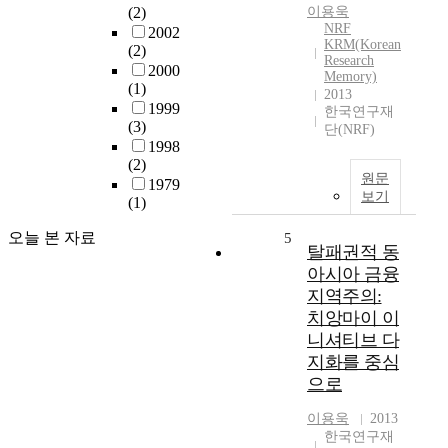
(2)
이용욱
NRF
2002
KRM(Korean
(2)
Research
2000
Memory)
(1)
2013
1999
한국연구재
(3)
단(NRF)
1998
(2)
원문
1979
보기
(1)
오늘 본 자료
5
탈패권적 동
아시아 금융
지역주의:
치앙마이 이
니셔티브 다
지화를 중심
으로
이용욱
2013
한국연구재