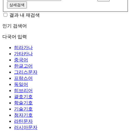
상세검색
결과 내 재검색
인기 검색어
다국어 입력
히라가나
가타카나
중국어
한글고어
그리스문자
프랑스어
독일어
히브리어
괄호기호
학술기호
기술기호
첨자기호
라틴문자
러시아문자