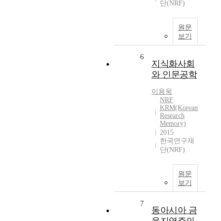
단(NRF)
원문
보기
6
지식화사회
와 인문공학
이용욱
NRF
KRM(Korean
Research
Memory)
2015
한국연구재
단(NRF)
원문
보기
7
동아시아 금