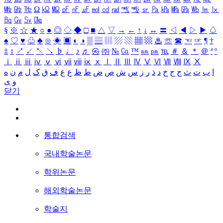
㎒
㎓
㎔
Ω
㏀
㏁
㎊
㎋
㎌
㏖
㏅
㎭
㎮
㎯
㏛
㎩
㎪
㎫
㎬
㏝
㏐
㏓
㏃
㏉
㏜
㏆
§
※
☆
★
○
●
◎
◇
◆
□
■
△
▽
→
←
↑
↓
↔
〓
◁
◀
▷
▶
♤
♠
♡
♥
♧
♣
⊙
◈
▣
◐
◑
▒
▤
▥
▨
▧
▦
▩
♨
☏
☎
☜
☞
¶
†
‡
↕
↗
↙
↖
↘
♭
♩
♪
♬
㉿
㈜
№
㏇
™
㏂
㏘
℡
＃
＆
＊
＠
ª
º
ⅰ
ⅱ
ⅲ
ⅳ
ⅴ
ⅵ
ⅶ
ⅷ
ⅸ
ⅹ
Ⅰ
Ⅱ
Ⅲ
Ⅳ
Ⅴ
Ⅵ
Ⅶ
Ⅷ
Ⅸ
Ⅹ
ا
ب
ت
ث
ج
ح
خ
د
ذ
ر
ز
س
ش
ص
ض
ط
ظ
ع
غ
ف
ق
ک
ل
م
ن
ه
و
ی
닫기
통합검색
국내학술논문
학위논문
해외학술논문
학술지