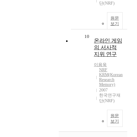
단(NRF)
원문
보기
10
온라인 게임
의 서사적
지위 연구
이용욱
NRF
KRM(Korean
Research
Memory)
2007
한국연구재
단(NRF)
원문
보기