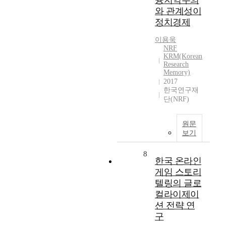
융지역주의
와 관계성이
정치경제
이용욱
NRF
KRM(Korean
Research
Memory)
2017
한국연구재
단(NRF)
원문
보기
8
한국 온라인
게임 스토리
텔링의 글로
컬라이제이
션 전략 연
구