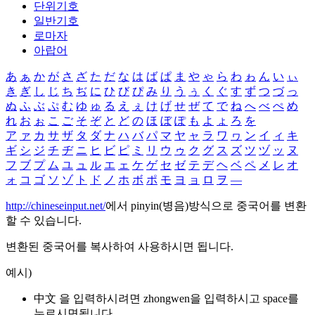
단위기호
일반기호
로마자
아랍어
あ
ぁ
か
が
さ
ざ
た
だ
な
は
ば
ぱ
ま
や
ゃ
ら
わ
ゎ
ん
い
ぃ
き
ぎ
し
じ
ち
ぢ
に
ひ
び
ぴ
み
り
う
ぅ
く
ぐ
す
ず
つ
づ
っ
ぬ
ふ
ぶ
ぷ
む
ゆ
ゅ
る
え
ぇ
け
げ
せ
ぜ
て
で
ね
へ
べ
ぺ
め
れ
お
ぉ
こ
ご
そ
ぞ
と
ど
の
ほ
ぼ
ぽ
も
よ
ょ
ろ
を
ア
ァ
カ
サ
ザ
タ
ダ
ナ
ハ
バ
パ
マ
ヤ
ャ
ラ
ワ
ヮ
ン
イ
ィ
キ
ギ
シ
ジ
チ
ヂ
ニ
ヒ
ビ
ピ
ミ
リ
ウ
ゥ
ク
グ
ス
ズ
ツ
ヅ
ッ
ヌ
フ
ブ
プ
ム
ユ
ュ
ル
エ
ェ
ケ
ゲ
セ
ゼ
テ
デ
ヘ
ベ
ペ
メ
レ
オ
ォ
コ
ゴ
ソ
ゾ
ト
ド
ノ
ホ
ボ
ポ
モ
ヨ
ョ
ロ
ヲ
―
http://chineseinput.net/
에서 pinyin(병음)방식으로 중국어를 변환
할 수 있습니다.
변환된 중국어를 복사하여 사용하시면 됩니다.
예시)
中文 을 입력하시려면
zhongwen
을 입력하시고 space를
누르시면됩니다.