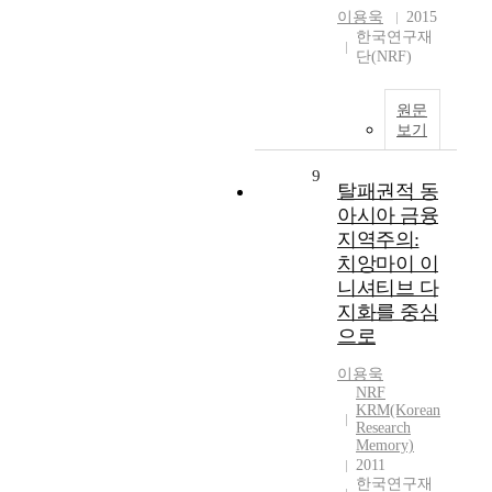
이용욱
2015
한국연구재
단(NRF)
원문
보기
9
탈패권적 동
아시아 금융
지역주의:
치앙마이 이
니셔티브 다
지화를 중심
으로
이용욱
NRF
KRM(Korean
Research
Memory)
2011
한국연구재