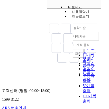
내보내기
내책장담기
한글로보기
정확도순
내림차순
정확도
순
10개씩 출력
내림차순
인기도
순
조회
10개씩
연도순
출력
제목순
20개씩
저자순
출력
발행기
30개씩
관순
출력
50개씩
고객센터 (평일: 09:00~18:00)
출력
100개씩
1599-3122
출력
ARS 번호안내