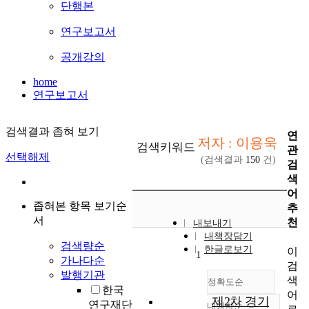
단행본
연구보고서
공개강의
home
연구보고서
검색결과 좁혀 보기
연
저자 : 이용욱
검색키워드
관
선택해제
(검색결과
150
건)
검
색
어
좁혀본 항목 보기순
추
서
천
내보내기
내책장담기
검색량순
한글로보기
이
1
가나다순
검
발행기관
색
정확도순
한국
어
제2차 경기
연구재단
내림차순