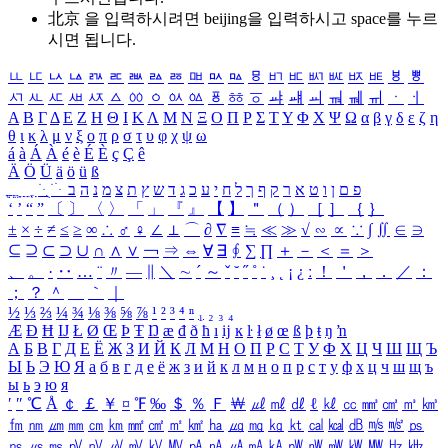
北京 을 입력하시려면
beijing
을 입력하시고 space를 누르
시면 됩니다.
ㅥ
ㅦ
ㅧ
ㅨ
ㅩ
ㅪ
ㅫ
ㅬ
ㅭ
ㅮ
ㅯ
ㅰ
ㅱ
ㅲ
ㅳ
ㅴ
ㅵ
ㅶ
ㅷ
ㅸ
ㅹ
ㅺ
ㅻ
ㅼ
ㅽ
ㅾ
ㅿ
ㆀ
ㆁ
ㆂ
ㆃ
ㆄ
ㆅ
ㆆ
ㆇ
ㆈ
ㆉ
ㆊ
ㆋ
ㆌ
ㆍ
ㆎ
Α
Β
Γ
Δ
Ε
Ζ
Η
Θ
Ι
Κ
Λ
Μ
Ν
Ξ
Ο
Π
Ρ
Σ
Τ
Υ
Φ
Χ
Ψ
Ω
α
β
γ
δ
ε
ζ
η
θ
ι
κ
λ
μ
ν
ξ
ο
π
ρ
σ
τ
υ
φ
χ
ψ
ω
á
à
Á
À
é
è
É
È
ç
Ç
ê
Ä
Ö
Ü
ä
ö
ü
ß
ְ
ֳ
ֲ
ֱ
ָ
ַ
ֵ
ֶ
ִ
ֹ
ּ
ֻ
ׂ
ׁ
ּ
ב
ה
נ
מ
צ
ת
ץ
ש
ד
ג
כ
ע
י
ח
ל
ך
ף
ק
ר
א
ט
ו
ן
ם
פ
‘
’
“
”
〔
〕
〈
〉
「
」
『
』
【
】
＂
（
）
［
］
｛
｝
±
×
÷
≠
≤
≥
∞
∴
♂
♀
∠
⊥
⌒
∂
∇
≡
≒
≪
≫
√
∽
∝
∵
∫
∬
∈
∋
⊆
⊇
⊂
⊃
∪
∩
∧
∨
￢
⇒
⇔
∀
∃
∮
∑
∏
＋
－
＜
＝
＞
、
。
·
‥
…
¨
〃
―
∥
＼
∼
´
～
ˇ
˘
˝
˚
˙
¸
˛
¡
¿
ː
！
＇
，
．
／
：
；
？
＾
＿
｀
｜
½
⅓
⅔
¼
¾
⅛
⅜
⅝
⅞
¹
²
³
⁴
ⁿ
₁
₂
₃
₄
Æ
Ð
Ħ
Ĳ
Ł
Ø
Œ
Þ
Ŧ
Ŋ
æ
đ
ð
ħ
ı
ĳ
ĸ
ŀ
ł
ø
œ
ß
þ
ŧ
ŋ
ŉ
А
Б
В
Г
Д
Е
Ё
Ж
З
И
Й
К
Л
М
Н
О
П
Р
С
Т
У
Ф
Х
Ц
Ч
Ш
Щ
Ъ
Ы
Ь
Э
Ю
Я
а
б
в
г
д
е
ё
ж
з
и
й
к
л
м
н
о
п
р
с
т
у
ф
х
ц
ч
ш
щ
ъ
ы
ь
э
ю
я
′
″
℃
Å
￠
￡
￥
¤
℉
‰
＄
％
Ｆ
￦
㎕
㎖
㎗
ℓ
㎘
㏄
㎣
㎤
㎥
㎦
㎙
㎚
㎛
㎜
㎝
㎞
㎟
㎠
㎡
㎢
㏊
㎍
㎎
㎏
㏏
㎈
㎉
㏈
㎧
㎨
㎰
㎱
㎲
㎳
㎴
㎵
㎶
㎷
㎸
㎹
㎀
㎁
㎂
㎃
㎄
㎺
㎻
㎽
㎾
㎿
㎐
㎑