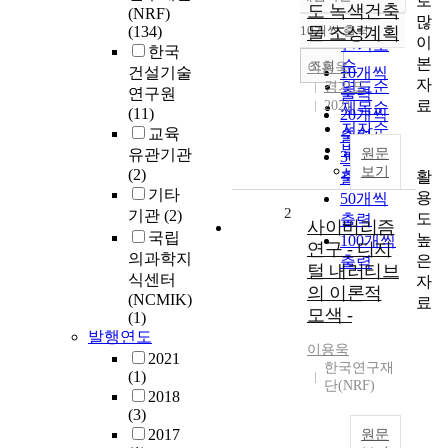
로
정확도
도 녹색건축
(NRF)
많
순
(134)
10개씩 출력
물 조성계획
내림차순
이
인기도
한국
본
순
조회
이용욱
건설기술
10개씩
자
연도순
경기도
연구원
출력
료
2021
제목순
(11)
20개씩
저자순
교육
출력
발행기
유관기관
원문
30개씩
관순
보기
(2)
활
출력
기타
용
50개씩
2
기관
(2)
도
출력
사이버리즘
국립
높
100개씩
연구 - 디지
의과학지
은
출력
털 내러티브
식센터
자
의 이론적
(NCMIK)
료
모색 -
(1)
발행연도
이용욱
2021
한국연구재
(1)
단(NRF)
2018
(3)
2017
원문