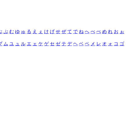
ぶ
ぷ
む
ゆ
ゅ
る
え
ぇ
け
げ
せ
ぜ
て
で
ね
へ
べ
ぺ
め
れ
お
ぉ
プ
ム
ユ
ュ
ル
エ
ェ
ケ
ゲ
セ
ゼ
テ
デ
ヘ
ベ
ペ
メ
レ
オ
ォ
コ
ゴ