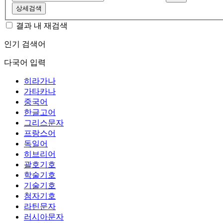
상세검색
결과 내 재검색
인기 검색어
다국어 입력
히라가나
가타카나
중국어
한글고어
그리스문자
프랑스어
독일어
히브리어
괄호기호
학술기호
기술기호
첨자기호
라틴문자
러시아문자