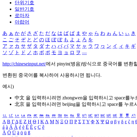
단위기호
일반기호
로마자
아랍어
あ
ぁ
か
が
さ
ざ
た
だ
な
は
ば
ぱ
ま
や
ゃ
ら
わ
ゎ
ん
い
ぃ
き
こ
ご
そ
ぞ
と
ど
の
ほ
ぼ
ぽ
も
よ
ょ
ろ
を
ア
ァ
カ
サ
ザ
タ
ダ
ナ
ハ
バ
パ
マ
ヤ
ャ
ラ
ワ
ヮ
ン
イ
ィ
キ
ギ
ソ
ゾ
ト
ド
ノ
ホ
ボ
ポ
モ
ヨ
ョ
ロ
ヲ
―
http://chineseinput.net/
에서 pinyin(병음)방식으로 중국어를 변환
변환된 중국어를 복사하여 사용하시면 됩니다.
예시)
中文 을 입력하시려면
zhongwen
을 입력하시고 space를
北京 을 입력하시려면
beijing
을 입력하시고 space를 누르
ㅥ
ㅦ
ㅧ
ㅨ
ㅩ
ㅪ
ㅫ
ㅬ
ㅭ
ㅮ
ㅯ
ㅰ
ㅱ
ㅲ
ㅳ
ㅴ
ㅵ
ㅶ
ㅷ
ㅸ
ㅹ
ㅺ
Α
Β
Γ
Δ
Ε
Ζ
Η
Θ
Ι
Κ
Λ
Μ
Ν
Ξ
Ο
Π
Ρ
Σ
Τ
Υ
Φ
Χ
Ψ
Ω
α
β
γ
δ
ε
ζ
η
á
à
Á
À
é
è
É
È
ç
Ç
ê
Ä
Ö
Ü
ä
ö
ü
ß