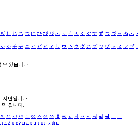
ぎ
し
じ
ち
ぢ
に
ひ
び
ぴ
み
り
う
ぅ
く
ぐ
す
ず
つ
づ
っ
ぬ
ふ
シ
ジ
チ
ヂ
ニ
ヒ
ビ
ピ
ミ
リ
ウ
ゥ
ク
グ
ス
ズ
ツ
ヅ
ッ
ヌ
フ
ブ
할 수 있습니다.
누르시면됩니다.
시면 됩니다.
ㅻ
ㅼ
ㅽ
ㅾ
ㅿ
ㆀ
ㆁ
ㆂ
ㆃ
ㆄ
ㆅ
ㆆ
ㆇ
ㆈ
ㆉ
ㆊ
ㆋ
ㆌ
ㆍ
ㆎ
θ
ι
κ
λ
μ
ν
ξ
ο
π
ρ
σ
τ
υ
φ
χ
ψ
ω