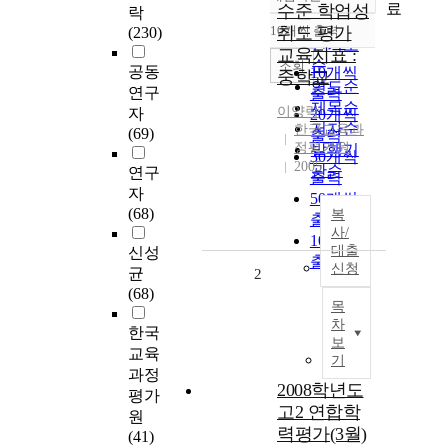
정확도
료
수준 학업성
락
순
10개씩 출력
취도 평가
(230)
내림차순
인기도
교육지표 :
순
조회
공동
10개씩
중학교
연도순
연구
출력
제목순
이양락
자
20개씩
저자순
한국교육과
(69)
출력
정평가원
발행기
30개씩
2005
관순
연구
출력
자
50개씩
(68)
복
출력
사/
100개씩
대출
신성
출력
신청
균
2
(68)
목
차
한국
보
교육
기
과정
2008학년도
평가
고2 연합학
원
력평가(3월)
(41)