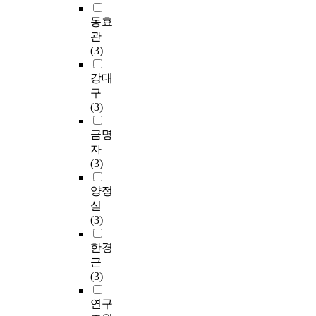
동효
관
(3)
강대
구
(3)
금명
자
(3)
양정
실
(3)
한경
근
(3)
연구