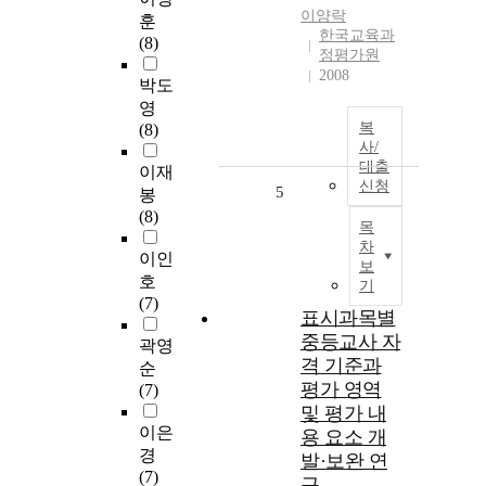
이양락
훈
한국교육과
(8)
정평가원
2008
박도
영
복
(8)
사/
대출
이재
신청
5
봉
(8)
목
차
이인
보
호
기
(7)
표시과목별
중등교사 자
곽영
격 기준과
순
평가 영역
(7)
및 평가 내
이은
용 요소 개
경
발·보완 연
(7)
구