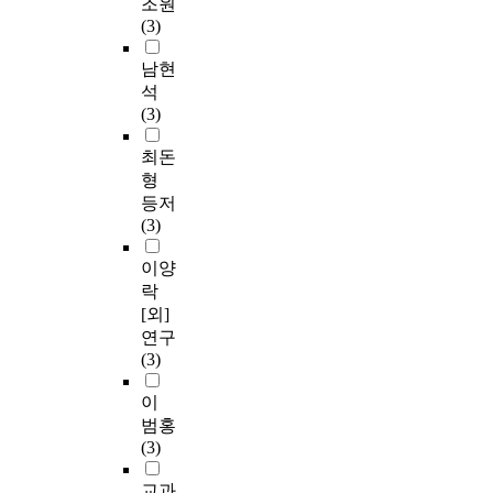
조원
(3)
남현
석
(3)
최돈
형
등저
(3)
이양
락
[외]
연구
(3)
이
범홍
(3)
교과