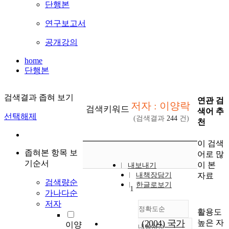
단행본
연구보고서
공개강의
home
단행본
검색결과 좁혀 보기
연관 검
저자 : 이양락
검색키워드
색어 추
선택해제
(검색결과
244
건)
천
이 검색
좁혀본 항목 보
어로 많
기순서
이 본
내보내기
자료
내책장담기
검색량순
한글로보기
1
가나다순
저자
정확도순
활용도
높은 자
(2004) 국가
이양
내림차순