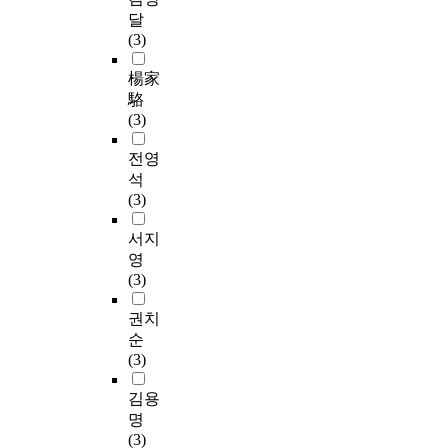
달
(3)
楊家
駱
(3)
전영
석
(3)
서지
영
(3)
권치
순
(3)
김용
명
(3)