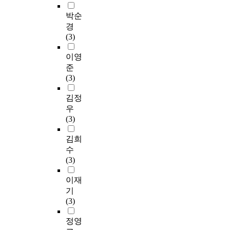
박순
경
(3)
이영
준
(3)
김정
우
(3)
김희
수
(3)
이재
기
(3)
정영