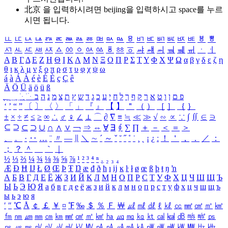
北京 을 입력하시려면
beijing
을 입력하시고 space를 누르
시면 됩니다.
ㅥ
ㅦ
ㅧ
ㅨ
ㅩ
ㅪ
ㅫ
ㅬ
ㅭ
ㅮ
ㅯ
ㅰ
ㅱ
ㅲ
ㅳ
ㅴ
ㅵ
ㅶ
ㅷ
ㅸ
ㅹ
ㅺ
ㅻ
ㅼ
ㅽ
ㅾ
ㅿ
ㆀ
ㆁ
ㆂ
ㆃ
ㆄ
ㆅ
ㆆ
ㆇ
ㆈ
ㆉ
ㆊ
ㆋ
ㆌ
ㆍ
ㆎ
Α
Β
Γ
Δ
Ε
Ζ
Η
Θ
Ι
Κ
Λ
Μ
Ν
Ξ
Ο
Π
Ρ
Σ
Τ
Υ
Φ
Χ
Ψ
Ω
α
β
γ
δ
ε
ζ
η
θ
ι
κ
λ
μ
ν
ξ
ο
π
ρ
σ
τ
υ
φ
χ
ψ
ω
á
à
Á
À
é
è
É
È
ç
Ç
ê
Ä
Ö
Ü
ä
ö
ü
ß
ְ
ֳ
ֲ
ֱ
ָ
ַ
ֵ
ֶ
ִ
ֹ
ּ
ֻ
ׂ
ׁ
ּ
ב
ה
נ
מ
צ
ת
ץ
ש
ד
ג
כ
ע
י
ח
ל
ך
ף
ק
ר
א
ט
ו
ן
ם
פ
‘
’
“
”
〔
〕
〈
〉
「
」
『
』
【
】
＂
（
）
［
］
｛
｝
±
×
÷
≠
≤
≥
∞
∴
♂
♀
∠
⊥
⌒
∂
∇
≡
≒
≪
≫
√
∽
∝
∵
∫
∬
∈
∋
⊆
⊇
⊂
⊃
∪
∩
∧
∨
￢
⇒
⇔
∀
∃
∮
∑
∏
＋
－
＜
＝
＞
、
。
·
‥
…
¨
〃
―
∥
＼
∼
´
～
ˇ
˘
˝
˚
˙
¸
˛
¡
¿
ː
！
＇
，
．
／
：
；
？
＾
＿
｀
｜
½
⅓
⅔
¼
¾
⅛
⅜
⅝
⅞
¹
²
³
⁴
ⁿ
₁
₂
₃
₄
Æ
Ð
Ħ
Ĳ
Ł
Ø
Œ
Þ
Ŧ
Ŋ
æ
đ
ð
ħ
ı
ĳ
ĸ
ŀ
ł
ø
œ
ß
þ
ŧ
ŋ
ŉ
А
Б
В
Г
Д
Е
Ё
Ж
З
И
Й
К
Л
М
Н
О
П
Р
С
Т
У
Ф
Х
Ц
Ч
Ш
Щ
Ъ
Ы
Ь
Э
Ю
Я
а
б
в
г
д
е
ё
ж
з
и
й
к
л
м
н
о
п
р
с
т
у
ф
х
ц
ч
ш
щ
ъ
ы
ь
э
ю
я
′
″
℃
Å
￠
￡
￥
¤
℉
‰
＄
％
Ｆ
￦
㎕
㎖
㎗
ℓ
㎘
㏄
㎣
㎤
㎥
㎦
㎙
㎚
㎛
㎜
㎝
㎞
㎟
㎠
㎡
㎢
㏊
㎍
㎎
㎏
㏏
㎈
㎉
㏈
㎧
㎨
㎰
㎱
㎲
㎳
㎴
㎵
㎶
㎷
㎸
㎹
㎀
㎁
㎂
㎃
㎄
㎺
㎻
㎽
㎾
㎿
㎐
㎑