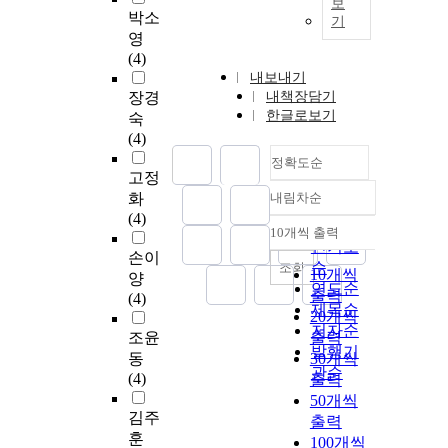
보
박소
기
영
(4)
내보내기
장경
내책장담기
한글로보기
숙
(4)
정확도순
고정
화
내림차순
정확도
(4)
순
10개씩 출력
내림차순
인기도
손이
순
조회
10개씩
양
연도순
출력
(4)
제목순
20개씩
저자순
조윤
출력
발행기
동
30개씩
관순
(4)
출력
50개씩
김주
출력
훈
100개씩