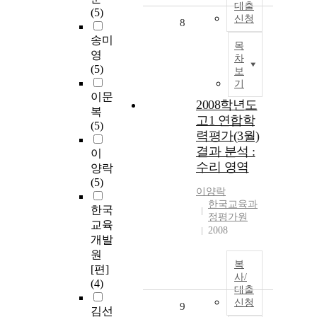
대출
(5)
신청
8
송미
목
영
차
(5)
보
기
이문
2008학년도
복
고1 연합학
(5)
력평가(3월)
결과 분석 :
이
수리 영역
양락
(5)
이양락
한국교육과
한국
정평가원
교육
2008
개발
원
복
[편]
사/
(4)
대출
신청
9
김선