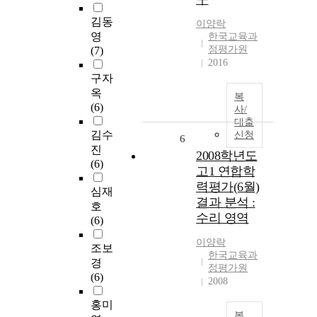
김동
이양락
영
한국교육과
정평가원
(7)
2016
구자
옥
복
(6)
사/
대출
김수
신청
6
진
2008학년도
(6)
고1 연합학
력평가(6월)
심재
결과 분석 :
호
수리 영역
(6)
이양락
조보
한국교육과
경
정평가원
(6)
2008
홍미
복