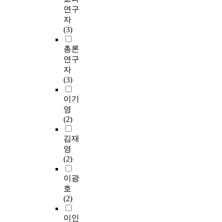
연구
자
(3)
총론
연구
자
(3)
이기
영
(2)
김재
영
(2)
이광
호
(2)
이인