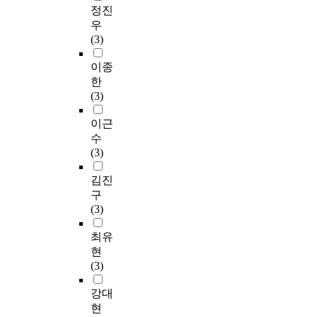
정진
우
(3)
이종
한
(3)
이근
수
(3)
김진
구
(3)
최유
현
(3)
강대
현