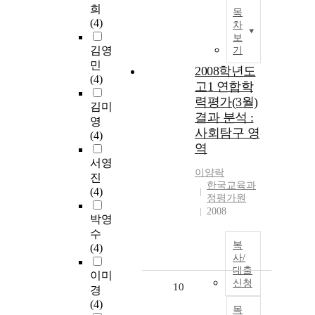
희
목
(4)
차
보
김영
기
민
2008학년도
(4)
고1 연합학
력평가(3월)
김미
결과 분석 :
영
사회탐구 영
(4)
역
서영
이양락
진
한국교육과
(4)
정평가원
2008
박영
수
복
(4)
사/
대출
이미
신청
10
경
(4)
목