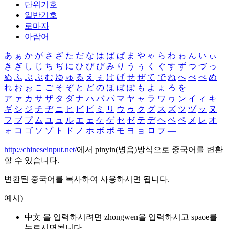
단위기호
일반기호
로마자
아랍어
あ
ぁ
か
が
さ
ざ
た
だ
な
は
ば
ぱ
ま
や
ゃ
ら
わ
ゎ
ん
い
ぃ
き
ぎ
し
じ
ち
ぢ
に
ひ
び
ぴ
み
り
う
ぅ
く
ぐ
す
ず
つ
づ
っ
ぬ
ふ
ぶ
ぷ
む
ゆ
ゅ
る
え
ぇ
け
げ
せ
ぜ
て
で
ね
へ
べ
ぺ
め
れ
お
ぉ
こ
ご
そ
ぞ
と
ど
の
ほ
ぼ
ぽ
も
よ
ょ
ろ
を
ア
ァ
カ
サ
ザ
タ
ダ
ナ
ハ
バ
パ
マ
ヤ
ャ
ラ
ワ
ヮ
ン
イ
ィ
キ
ギ
シ
ジ
チ
ヂ
ニ
ヒ
ビ
ピ
ミ
リ
ウ
ゥ
ク
グ
ス
ズ
ツ
ヅ
ッ
ヌ
フ
ブ
プ
ム
ユ
ュ
ル
エ
ェ
ケ
ゲ
セ
ゼ
テ
デ
ヘ
ベ
ペ
メ
レ
オ
ォ
コ
ゴ
ソ
ゾ
ト
ド
ノ
ホ
ボ
ポ
モ
ヨ
ョ
ロ
ヲ
―
http://chineseinput.net/
에서 pinyin(병음)방식으로 중국어를 변환
할 수 있습니다.
변환된 중국어를 복사하여 사용하시면 됩니다.
예시)
中文 을 입력하시려면
zhongwen
을 입력하시고 space를
누르시면됩니다.