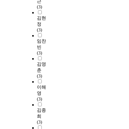
근
(3)
김현
정
(3)
임찬
빈
(3)
김영
춘
(3)
이해
영
(3)
김종
희
(3)