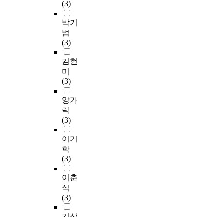
(3)
박기
범
(3)
김현
미
(3)
양가
락
(3)
이기
학
(3)
이춘
식
(3)
김상