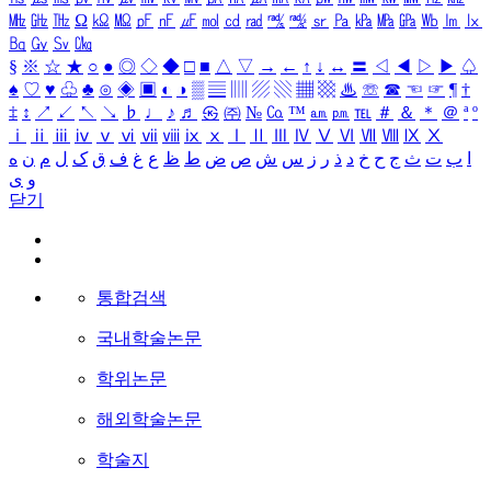
㎒
㎓
㎔
Ω
㏀
㏁
㎊
㎋
㎌
㏖
㏅
㎭
㎮
㎯
㏛
㎩
㎪
㎫
㎬
㏝
㏐
㏓
㏃
㏉
㏜
㏆
§
※
☆
★
○
●
◎
◇
◆
□
■
△
▽
→
←
↑
↓
↔
〓
◁
◀
▷
▶
♤
♠
♡
♥
♧
♣
⊙
◈
▣
◐
◑
▒
▤
▥
▨
▧
▦
▩
♨
☏
☎
☜
☞
¶
†
‡
↕
↗
↙
↖
↘
♭
♩
♪
♬
㉿
㈜
№
㏇
™
㏂
㏘
℡
＃
＆
＊
＠
ª
º
ⅰ
ⅱ
ⅲ
ⅳ
ⅴ
ⅵ
ⅶ
ⅷ
ⅸ
ⅹ
Ⅰ
Ⅱ
Ⅲ
Ⅳ
Ⅴ
Ⅵ
Ⅶ
Ⅷ
Ⅸ
Ⅹ
ا
ب
ت
ث
ج
ح
خ
د
ذ
ر
ز
س
ش
ص
ض
ط
ظ
ع
غ
ف
ق
ک
ل
م
ن
ه
و
ی
닫기
통합검색
국내학술논문
학위논문
해외학술논문
학술지