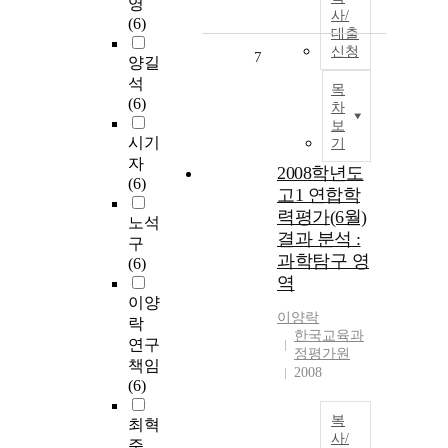
영
사/
(6)
대출
신청
7
양길
석
목
(6)
차
보
시기
기
자
2008학년도
(6)
고1 연합학
력평가(6월)
노석
결과 분석 :
구
과학탐구 영
(6)
역
이양
이양락
락
한국교육과
연구
정평가원
책임
2008
(6)
복
최혁
사/
준