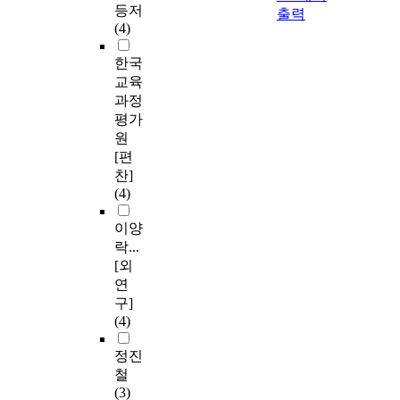
등저
출력
(4)
한국
교육
과정
평가
원
[편
찬]
(4)
이양
락...
[외
연
구]
(4)
정진
철
(3)