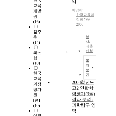
한국
역
교육
이양락
개발
한국교육과
원
정평가원
(16)
2008
김주
훈
복
사/
(14)
대출
신청
최돈
4
형
목
(10)
차
보
한국
기
교육
2008학년도
과정
고2 연합학
평가
력평가(3월)
원
결과 분석 :
[편]
과학탐구 영
(10)
역
이창