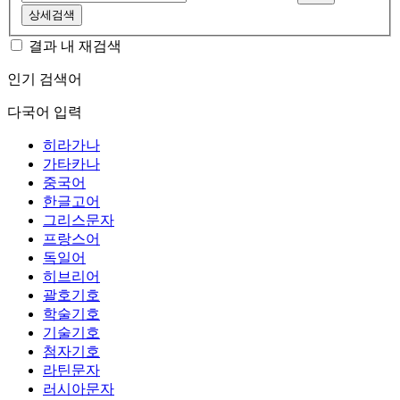
상세검색
결과 내 재검색
인기 검색어
다국어 입력
히라가나
가타카나
중국어
한글고어
그리스문자
프랑스어
독일어
히브리어
괄호기호
학술기호
기술기호
첨자기호
라틴문자
러시아문자