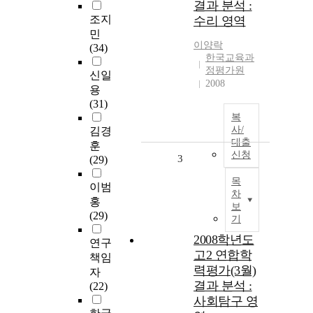
결과 분석 :
조지
수리 영역
민
이양락
(34)
한국교육과
정평가원
신일
2008
용
(31)
복
사/
김경
대출
훈
신청
3
(29)
목
이범
차
홍
보
(29)
기
2008학년도
연구
고2 연합학
책임
력평가(3월)
자
결과 분석 :
(22)
사회탐구 영