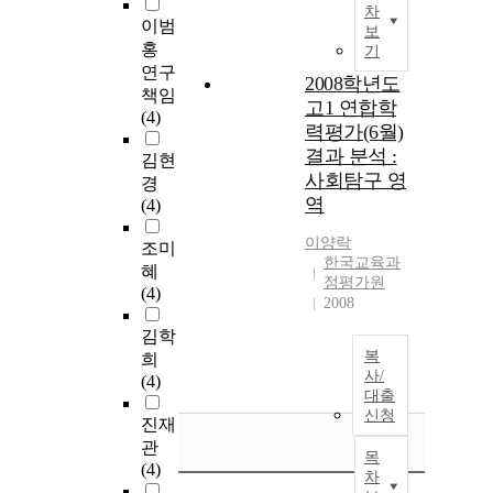
차
이범
보
홍
기
연구
2008학년도
책임
고1 연합학
(4)
력평가(6월)
결과 분석 :
김현
사회탐구 영
경
역
(4)
이양락
조미
한국교육과
혜
정평가원
(4)
2008
김학
복
희
사/
(4)
대출
신청
진재
관
목
(4)
차