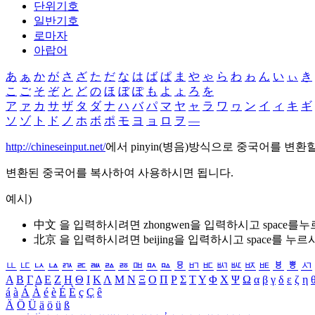
단위기호
일반기호
로마자
아랍어
あ
ぁ
か
が
さ
ざ
た
だ
な
は
ば
ぱ
ま
や
ゃ
ら
わ
ゎ
ん
い
ぃ
き
こ
ご
そ
ぞ
と
ど
の
ほ
ぼ
ぽ
も
よ
ょ
ろ
を
ア
ァ
カ
サ
ザ
タ
ダ
ナ
ハ
バ
パ
マ
ヤ
ャ
ラ
ワ
ヮ
ン
イ
ィ
キ
ギ
ソ
ゾ
ト
ド
ノ
ホ
ボ
ポ
モ
ヨ
ョ
ロ
ヲ
―
http://chineseinput.net/
에서 pinyin(병음)방식으로 중국어를 변환
변환된 중국어를 복사하여 사용하시면 됩니다.
예시)
中文 을 입력하시려면
zhongwen
을 입력하시고 space를
北京 을 입력하시려면
beijing
을 입력하시고 space를 누르
ㅥ
ㅦ
ㅧ
ㅨ
ㅩ
ㅪ
ㅫ
ㅬ
ㅭ
ㅮ
ㅯ
ㅰ
ㅱ
ㅲ
ㅳ
ㅴ
ㅵ
ㅶ
ㅷ
ㅸ
ㅹ
ㅺ
Α
Β
Γ
Δ
Ε
Ζ
Η
Θ
Ι
Κ
Λ
Μ
Ν
Ξ
Ο
Π
Ρ
Σ
Τ
Υ
Φ
Χ
Ψ
Ω
α
β
γ
δ
ε
ζ
η
á
à
Á
À
é
è
É
È
ç
Ç
ê
Ä
Ö
Ü
ä
ö
ü
ß