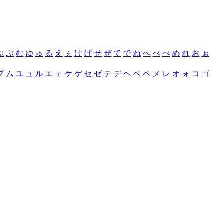
ぶ
ぷ
む
ゆ
ゅ
る
え
ぇ
け
げ
せ
ぜ
て
で
ね
へ
べ
ぺ
め
れ
お
ぉ
プ
ム
ユ
ュ
ル
エ
ェ
ケ
ゲ
セ
ゼ
テ
デ
ヘ
ベ
ペ
メ
レ
オ
ォ
コ
ゴ