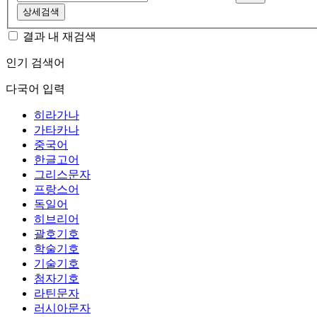
상세검색
결과 내 재검색
인기 검색어
다국어 입력
히라가나
가타카나
중국어
한글고어
그리스문자
프랑스어
독일어
히브리어
괄호기호
학술기호
기술기호
첨자기호
라틴문자
러시아문자