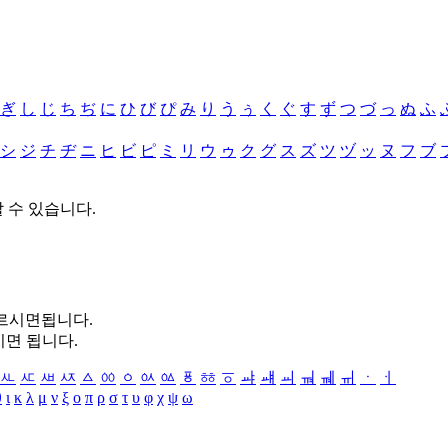
ぎ
し
じ
ち
ぢ
に
ひ
び
ぴ
み
り
う
ぅ
く
ぐ
す
ず
つ
づ
っ
ぬ
ふ
シ
ジ
チ
ヂ
ニ
ヒ
ビ
ピ
ミ
リ
ウ
ゥ
ク
グ
ス
ズ
ツ
ヅ
ッ
ヌ
フ
ブ
할 수 있습니다.
누르시면됩니다.
시면 됩니다.
ㅻ
ㅼ
ㅽ
ㅾ
ㅿ
ㆀ
ㆁ
ㆂ
ㆃ
ㆄ
ㆅ
ㆆ
ㆇ
ㆈ
ㆉ
ㆊ
ㆋ
ㆌ
ㆍ
ㆎ
θ
ι
κ
λ
μ
ν
ξ
ο
π
ρ
σ
τ
υ
φ
χ
ψ
ω