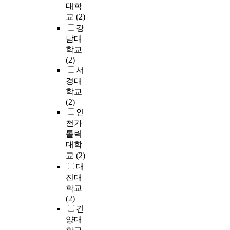
t
으
e
대학
을
연
a
주
,
e
로
t
차
교
(2)
구
l
제
?
a
분
c
용
테
e
강
선
,
c
류
.
하
마
n
남대
율
?
h
한
)
여
로
e
학교
이
,
e
후
a
작
써
(
(2)
나
?
r
유
r
곡
활
T
서
오
,
‘
형
e
되
발
T
경대
기
?
s
별
n
었
히
F
학교
전
,
.
구
e
다
연
)
(2)
연
?
T
성
g
.
구
,
인
주
,
h
요
a
두
되
a
되
천가
?
e
소
t
번
어
w
는
)
톨릭
o
들
i
째
지
e
도
④
대학
b
을
v
악
고
l
입
퇴
j
교
(2)
분
e
장
있
l
부
성
e
대
석
l
<
다
-
로
괘
c
진대
하
y
S
.
k
,
이
t
고
학교
a
p
근
n
짤
동
s
연
(2)
s
a
대
o
막
주
w
도
건
s
r
문
w
한
법
e
별
양대
o
k
학
n
동
(
r
변