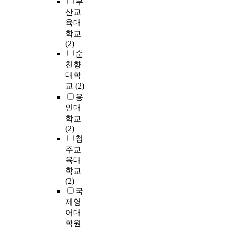
e
부
9
결
r
가
d
질
들
n
산교
/
합
m
사
v
수
의
S
육대
8
주
a
,
a
있
작
W
학교
박
법
n
키
n
도
품
C
(2)
자
(
c
워
t
록
속
N
순
�
?
e
드
a
,
에
T
천향
�
,
o
형
g
도
서
a
=
대학
?
f
가
e
형
그
n
4
,
교
(2)
e
사
d
악
려
d
5
?
a
용
,
n
보
지
t
빠
,
r
인대
복
e
와
는
e
르
?
l
학교
합
i
소
여
t
기
)
y
(2)
형
g
극
성
r
로
c
청
가
h
적
상
a
본
③
h
주교
사
b
우
은
t
격
자
i
총
육대
o
연
많
h
적
출
l
세
학교
r
성
은
i
으
역
d
가
(2)
h
음
연
a
로
안
h
지
국
o
악
구
f
상
주
o
의
제영
o
의
가
u
령
법
o
유
어대
d
특
들
l
산
(
d
형
,
학원
징
의
v
의
?