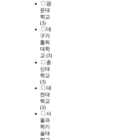
t
트
c
광
l
여
c
로
?
w
T
h
l
운대
성
d
구
,
e
O
i
u
들
학교
e
성
·
e
P
l
m
의
(3)
v
되
?
n
1
d
i
활
대
i
어
·
c
0
h
n
발
c
구가
있
,
h
0
o
a
한
e
톨릭
으
·
a
을
o
n
움
s
대학
나
·
r
통
d
t
직
a
교
(3)
,
?
a
해
e
>
임
n
본
총
,
c
곡
x
에
은
d
연
·
신대
t
의
p
서
사
c
구
·
학교
e
장
e
는
회
h
에
·
(3)
r
르
r
어
여
e
서
?
대
a
또
i
두
러
m
는
)
n
전대
는
e
운
분
i
<
②
d
학교
스
n
공
야
c
상
전
r
(3)
타
c
간
에
a
령
성
o
서
일
e
이
영
l
산
주
l
울과
이
s
한
향
/
>
법
e
학기
댄
(
줄
을
b
을
(
p
스
술대
e
기
미
i
크
?
e
로
학교