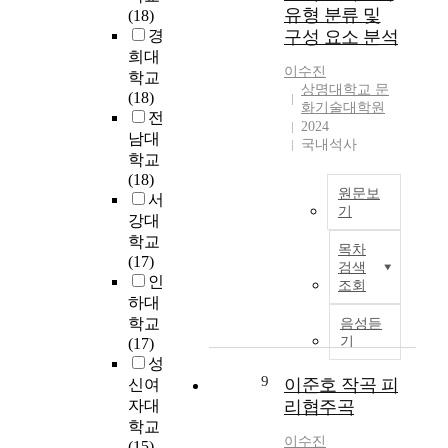
l
로
o
른
유형 분류 및
r
(18)
d
클
t
거
l
경
구성 요소 분석
h
라
h
문
y
희대
o
리
e
고
이수진
c
학교
o
넷
i
상명대학교 문
주
h
(18)
d
을
r
화기술대학원
법
i
전
e
위
e
2024
의
l
남대
x
한
국내석사
x
활
d
학교
p
<
c
용
h
(18)
e
W
e
양
o
원문보
서
r
a
l
상
기
o
강대
i
l
l
과
d
2
학교
e
l
e
목차
유
0
(17)
n
>
n
검색
형
t
0
인
c
(
t
조회
을
e
7
e
하대
2
e
고
a
년
s
학교
0
음성듣
l
찰
c
원
a
기
(17)
1
e
하
h
더
n
성
5
c
였
e
걸
9
d
이준호 작곡 피
)
신여
t
다
r
스
n
,
자대
리협주곡
r
.
’
의
e
소
i
학교
s
‘
i
이수진
프
c
(15)