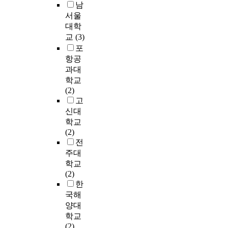
따
,
o
남
위
a
해
품
v
른
?
o
1
서울
b
얻
속
e
관
?
d
0
대학
u
어
에
r
현
,
t
위
교
(3)
s
지
서
e
악
?
e
를
e
포
는
표
p
의
?
a
분
/
항공
다
현
o
형
?
c
석
n
양
과대
하
r
식
)
h
대
e
한
고
학교
t
및
④
e
상
g
음
자
(2)
e
선
기
r
으
l
색
하
고
d
율
타
‘
로
e
을
였
t
신대
,
주
s
선
c
중
다
h
학교
장
법
,
정
t
심
.
e
(2)
단
(
a
하
,
으
근
c
전
분
?
n
여
p
로
대
h
주대
석
,
d
1
o
표
문
a
학교
에
?
t
7
v
현
학
r
(2)
따
,
o
년
e
되
의
g
한
른
?
c
간
r
었
많
e
국해
연
)
h
연
t
다
은
-
구
양대
e
도
y
.
작
t
결
복
학교
c
별
,
이
가
r
과
합
(2)
k