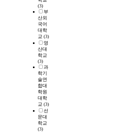
.
빛
쳤
o
게
,
r
분
(3)
g
으
으
-
2
?
f
류
부
.
로
며
s
악
·
o
된
산외
,
인
,
e
장
·
r
곡
국어
f
해
근
n
으
)
m
을
a
대학
환
대
s
로
a
선
m
교
(3)
해
문
o
나
③
n
정
i
지
학
영
r
누
퇴
c
하
l
는
에
s
산대
어
성
e
였
y
인
있
.
학교
분
·
o
고
d
상
어
(3)
석
추
f
2
y
이
서
R
과
하
성
e
단
s
비
도
e
학기
였
주
a
계
f
브
작
c
술연
고
법
r
로
u
라
가
e
합대
,
(
l
분
n
폰
들
n
독
학원
?
y
류
c
의
은
t
주
,
대학
c
된
t
특
여
l
피
?
교
(3)
h
댄
i
수
성
y
리
,
i
선
스
o
주
문
w
와
․
l
문대
곡
n
법
제
e
그
?
d
학교
의
s
을
를
h
에
․
h
(3)
상
,
통
작
a