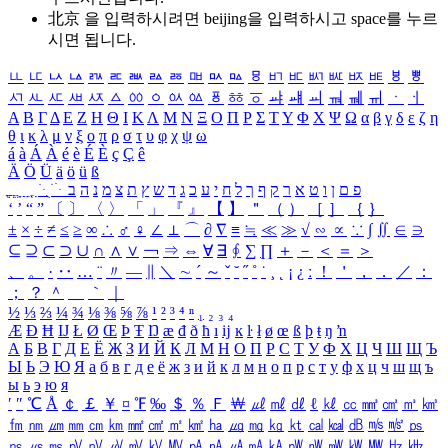
北京 을 입력하시려면
beijing
을 입력하시고 space를 누르
시면 됩니다.
ㅥ
ㅦ
ㅧ
ㅨ
ㅩ
ㅪ
ㅫ
ㅬ
ㅭ
ㅮ
ㅯ
ㅰ
ㅱ
ㅲ
ㅳ
ㅴ
ㅵ
ㅶ
ㅷ
ㅸ
ㅹ
ㅺ
ㅻ
ㅼ
ㅽ
ㅾ
ㅿ
ㆀ
ㆁ
ㆂ
ㆃ
ㆄ
ㆅ
ㆆ
ㆇ
ㆈ
ㆉ
ㆊ
ㆋ
ㆌ
ㆍ
ㆎ
Α
Β
Γ
Δ
Ε
Ζ
Η
Θ
Ι
Κ
Λ
Μ
Ν
Ξ
Ο
Π
Ρ
Σ
Τ
Υ
Φ
Χ
Ψ
Ω
α
β
γ
δ
ε
ζ
η
θ
ι
κ
λ
μ
ν
ξ
ο
π
ρ
σ
τ
υ
φ
χ
ψ
ω
á
à
Á
À
é
è
É
È
ç
Ç
ê
Ä
Ö
Ü
ä
ö
ü
ß
ְ
ֳ
ֲ
ֱ
ָ
ַ
ֵ
ֶ
ִ
ֹ
ּ
ֻ
ׂ
ׁ
ּ
ב
ה
נ
מ
צ
ת
ץ
ש
ד
ג
כ
ע
י
ח
ל
ך
ף
ק
ר
א
ט
ו
ן
ם
פ
‘
’
“
”
〔
〕
〈
〉
「
」
『
』
【
】
＂
（
）
［
］
｛
｝
±
×
÷
≠
≤
≥
∞
∴
♂
♀
∠
⊥
⌒
∂
∇
≡
≒
≪
≫
√
∽
∝
∵
∫
∬
∈
∋
⊆
⊇
⊂
⊃
∪
∩
∧
∨
￢
⇒
⇔
∀
∃
∮
∑
∏
＋
－
＜
＝
＞
、
。
·
‥
…
¨
〃
―
∥
＼
∼
´
～
ˇ
˘
˝
˚
˙
¸
˛
¡
¿
ː
！
＇
，
．
／
：
；
？
＾
＿
｀
｜
½
⅓
⅔
¼
¾
⅛
⅜
⅝
⅞
¹
²
³
⁴
ⁿ
₁
₂
₃
₄
Æ
Ð
Ħ
Ĳ
Ł
Ø
Œ
Þ
Ŧ
Ŋ
æ
đ
ð
ħ
ı
ĳ
ĸ
ŀ
ł
ø
œ
ß
þ
ŧ
ŋ
ŉ
А
Б
В
Г
Д
Е
Ё
Ж
З
И
Й
К
Л
М
Н
О
П
Р
С
Т
У
Ф
Х
Ц
Ч
Ш
Щ
Ъ
Ы
Ь
Э
Ю
Я
а
б
в
г
д
е
ё
ж
з
и
й
к
л
м
н
о
п
р
с
т
у
ф
х
ц
ч
ш
щ
ъ
ы
ь
э
ю
я
′
″
℃
Å
￠
￡
￥
¤
℉
‰
＄
％
Ｆ
￦
㎕
㎖
㎗
ℓ
㎘
㏄
㎣
㎤
㎥
㎦
㎙
㎚
㎛
㎜
㎝
㎞
㎟
㎠
㎡
㎢
㏊
㎍
㎎
㎏
㏏
㎈
㎉
㏈
㎧
㎨
㎰
㎱
㎲
㎳
㎴
㎵
㎶
㎷
㎸
㎹
㎀
㎁
㎂
㎃
㎄
㎺
㎻
㎽
㎾
㎿
㎐
㎑