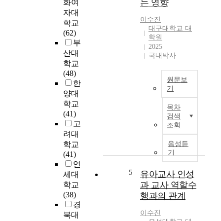
는 영향
화여
금
i
에
자대
관
c
출
이수진
학교
오
a
현
대구대학교 대
(62)
중
t
하
학원
부
주
i
2025
는
산대
를
o
국내박사
거
위
학교
n
문
한
(48)
s
고
원문보
<
한
u
주
기
D
양대
s
법
T
i
i
학교
을
목차
h
s
n
(41)
살
검색
i
p
g
고
조회
펴
s
a
s
려대
보
s
r
i
학교
음성듣
고
t
a
n
기
(41)
,
u
t
g
연
악
d
e
5
l
유아교사 인성
세대
곡
y
F
e
과 교사 역할수
학교
계
a
a
w
(38)
행과의 관계
열
i
n
a
경
별
m
f
l
이수진
북대
로
s
a