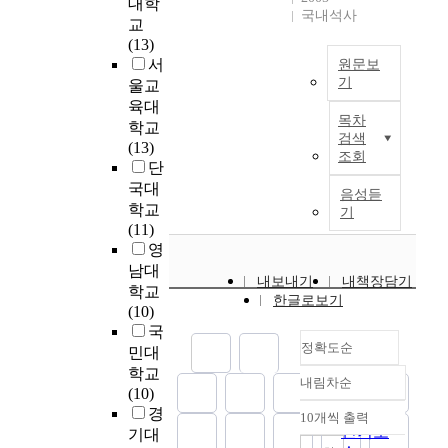
로
대학
c
>
i
인
게
국내석사
a
떠
교
s
(
e
흐
네
n
오
(13)
o
2
s
름
가
c
르
서
원문보
n
0
.
과
지
e
게
기
울교
l
1
I
대
로
되
a
육대
5
근
n
중
구
목차
며
t
학교
)
대
s
들
분
L
검색
곡
e
(13)
에
사
p
의
하
조회
e
형
r
단
관
회
i
기
였
e
식
c
한
국대
로
t
호
음성듣
다
,
의
h
연
접
학교
e
기
에
.
S
구
i
구
어
(11)
o
맞
u
성
l
이
들
영
f
춘
J
요
d
다
면
t
남대
창
문
i
소
내보내기
내책장담기
d
.
서
h
학교
작
현
n
한글로보기
중
e
본
,
a
(10)
곡
주
하
v
논
기
t
국
들
법
D
나
e
문
정확도순
존
,
민대
이
:
e
인
l
의
의
t
학교
주
①
p
코
내림차순
o
목
남
정확도
h
(10)
를
슬
a
러
p
적
성
e
순
경
이
기
r
10개씩 출력
스
내림차순
m
은
중
c
인기도
기대
루
둥
t
가
e
각
심