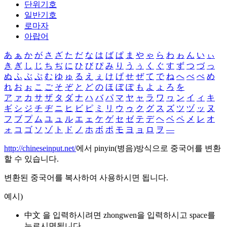
단위기호
일반기호
로마자
아랍어
あ
ぁ
か
が
さ
ざ
た
だ
な
は
ば
ぱ
ま
や
ゃ
ら
わ
ゎ
ん
い
ぃ
き
ぎ
し
じ
ち
ぢ
に
ひ
び
ぴ
み
り
う
ぅ
く
ぐ
す
ず
つ
づ
っ
ぬ
ふ
ぶ
ぷ
む
ゆ
ゅ
る
え
ぇ
け
げ
せ
ぜ
て
で
ね
へ
べ
ぺ
め
れ
お
ぉ
こ
ご
そ
ぞ
と
ど
の
ほ
ぼ
ぽ
も
よ
ょ
ろ
を
ア
ァ
カ
サ
ザ
タ
ダ
ナ
ハ
バ
パ
マ
ヤ
ャ
ラ
ワ
ヮ
ン
イ
ィ
キ
ギ
シ
ジ
チ
ヂ
ニ
ヒ
ビ
ピ
ミ
リ
ウ
ゥ
ク
グ
ス
ズ
ツ
ヅ
ッ
ヌ
フ
ブ
プ
ム
ユ
ュ
ル
エ
ェ
ケ
ゲ
セ
ゼ
テ
デ
ヘ
ベ
ペ
メ
レ
オ
ォ
コ
ゴ
ソ
ゾ
ト
ド
ノ
ホ
ボ
ポ
モ
ヨ
ョ
ロ
ヲ
―
http://chineseinput.net/
에서 pinyin(병음)방식으로 중국어를 변환
할 수 있습니다.
변환된 중국어를 복사하여 사용하시면 됩니다.
예시)
中文 을 입력하시려면
zhongwen
을 입력하시고 space를
누르시면됩니다.