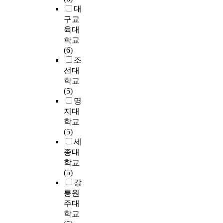
석
下
r
t
1
행
대
i
하
,
v
후
i
5
되
n
구교
였
上
i
크
v
)
었
t
육대
다
-
s
송
e
은
고
e
학교
.
中
e
이
e
서
,
r
(6)
-
d
라
f
로
여
r
조
이
?
b
는
f
다
성
u
선대
에
-
y
용
e
른
들
p
학교
본
下
P
어
c
형
은
t
(5)
고
)
r
가
t
태
이
e
명
는
o
활
s
의
잡
d
이
지대
③
f
발
o
빛
지
t
준
文
학교
.
하
n
을
를
h
호
복
(5)
H
게
s
음
통
e
작
합
세
a
사
u
악
해
a
곡
주
종대
,
용
b
적
자
d
의
법
S
학교
되
s
으
신
v
피
(
e
(5)
고
e
로
들
a
리
文
u
강
코
q
표
의
n
협
-
n
릉원
러
u
현
주
c
주
中
g
주대
스
e
한
장
e
곡
-
M
학교
의
n
것
을
s
<
下
i