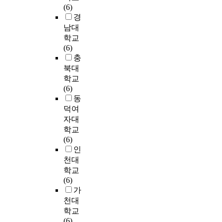
x
의
일
o
으
,
f
(6)
어
e
타
본
m
로
?
W
경
떠
r
악
근
m
한
)
o
남대
한
t
기
대
e
창
②
o
학교
방
c
주
사
r
작
연
s
(6)
식
o
자
회
c
곡
청
u
충
으
n
와
에
i
들
주
k
북대
로
t
피
서
a
의
법
U
전
학교
i
아
도
l
필
(
n
달
(6)
n
노
‘
C
요
上
i
하
동
u
를
청
N
성
-
v
고
덕여
o
위
답
T
을
中
e
있
자대
u
한
’
p
느
,
r
는
학교
s
<
이
r
끼
中
s
지
(6)
a
L
라
o
며
-
i
파
인
n
i
는
d
본
v
t
악
d
천대
g
여
u
연
下
y
하
c
학교
h
성
c
구
,
고
u
(6)
t
문
t
에
上
S
자
m
가
>
예
s
대
-
u
한
u
(
천대
지
h
해
中
p
다
l
2
가
학교
a
분
-
e
.
a
0
간
(6)
s