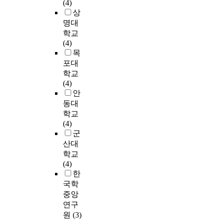
t
(4)
2
下
k
지
t
악
였
i
상
3
,
i
의
i
기
고
o
명대
2
上
n
연
c
음
,
n
마
학교
-
t
구
u
색
남
s
디
(4)
小
o
이
l
을
녀
i
로
목
-
t
며
a
주
평
n
�
中
포대
h
분
r
로
등
c
�
-
학교
e
석
,
사
,
l
단
v
(4)
r
대
v
용
자
u
락
下
안
e
상
a
하
유
d
부
)
l
동대
은
r
여
연
i
터
a
학교
1
i
작
애
n
�
단
t
(4)
단
o
곡
를
g
�
일
i
군
계
u
되
주
e
단
주
o
산대
로
s
었
장
l
락
법
n
학교
멜
a
다
하
e
까
:
s
(4)
론
d
.
였
c
지
①
h
한
의
v
첫
다
t
1
자
i
시
국학
e
악
.
r
2
출
p
대
중앙
r
장
이
o
단
주
b
별
연구
s
<
렇
n
락
법
e
차
원
(3)
e
I
게
i
으
(