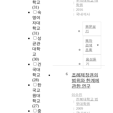
l
우석대학교 대
거
학교
t
r
학원
c
문
(31)
o
2016
e
a
고
숙
국내석사
i
s
r
주
명여
d
>
b
법
자대
e
(
o
원문보
의
학교
n
2
n
기
출
(31)
t
0
n
현
A
성
i
1
a
목차
양
B
균관
f
5
검색
n
상
S
대학
y
조회
)
o
을
T
교
t
,
t
분
R
(30)
음성듣
h
색
u
석
A
건
기
e
소
b
하
C
국대
l
폰
e
였
T
6
조례제정권의
학교
o
과
s
으
(28)
범위와 한계에
n
콘
(
며
한
g
관한 연구
트
S
,
A
국교
i
라
W
노
n
이수진
t
원대
베
C
래
a
전북대학교 법
u
학교
이
N
선
l
무대학원
d
(27)
스
T
율
y
2009
i
중
를
s
과