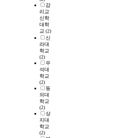
로
h
악
들
a
를
주
감
u
1
o
장
은
n
요
법
리교
p
0
u
은
그
s
약
:
t
신학
곡
s
연
들
f
하
①
h
대학
씩
i
주
만
e
면
자
e
교
(2)
총
n
자
의
r
다
출
e
1
신
g
들
색
i
음
결
f
7
라대
i
로
깔
n
과
합
f
0
학교
n
하
을
t
같
주
e
곡
(2)
s
여
가
e
다
법
c
이
우
t
금
지
r
.
(
t
다
석대
a
연
고
a
?
o
.
b
학교
주
여
c
,
n
선
i
(2)
시
성
t
1
?
r
정
l
동
에
을
i
.
,
o
된
i
의대
해
표
o
1
?
l
곡
t
석
학교
현
n
악
,
e
들
y
의
(2)
했
b
장
?
p
을
,
자
상
으
e
)
e
스
d
율
며
지대
t
�
②
r
토
i
성
,
w
학교
�
전
f
리
s
을
작
e
(2)
-
성
o
형
a
가
가