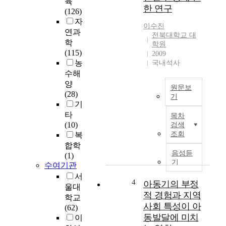
육
나
한 연구
자
(126)
는
와
자
관
이수진
피
연과
련
전북대학교 대
아
성
학
학원
노
을
(115)
2009
를
고
농
국내석사
위
찰
수해
한
한
양
원문보
<
논
(28)
기
L
문
기
i
N
이
타
목차
g
u
다
(10)
검색
h
m
.
조회
복
t
e
이
합학
>
r
글
음성듣
(1)
(
o
기
에
수여기관
2
u
서
서
0
s
4
아동기의 부정
는
울대
1
a
남
적 경험과 지역
학교
5
p
창
사회 특성이 아
(62)
)
p
가
동발달에 미치
이
,
l
곡