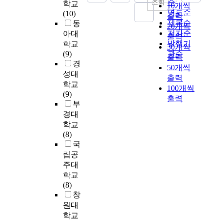
o
순
조회
기
학교
·
m
10개씩
기
n
작
으
e
연도순
시
(10)
살
e
출력
존
t
품
로
x
제목순
작
동
갱
n
20개씩
과
.
의
이
i
하
저자순
주
아대
t
의
출력
I
작
루
s
면
법
발행기
학교
o
차
30개씩
t
곡
어
t
서
(
(9)
관순
f
이
출력
i
의
져
e
피
?
경
E
점
50개씩
s
도
왔
n
리
,
a
성대
을
w
출력
를
던
c
가
?
r
학교
나
e
100개씩
밝
정
e
가
,
l
(9)
타
l
히
출력
치
o
지
?
y
부
냈
l
고
,
f
고
)
C
경대
다
-
,
경
m
있
②
h
학교
.
k
그
제
e
는
싸
i
(8)
따
n
의
,
t
전
랭
l
국
라
o
도
사
a
통
주
d
서
립공
w
가
회
l
적
법
h
본
주대
n
음
,
l
인
(
o
연
학교
t
악
문
i
의
?
o
구
(8)
h
에
화
c
미
)
d
는
창
a
서
등
a
의
③
E
코
원대
t
어
의
n
연
흥
d
러
e
학교
떻
다
d
주
주