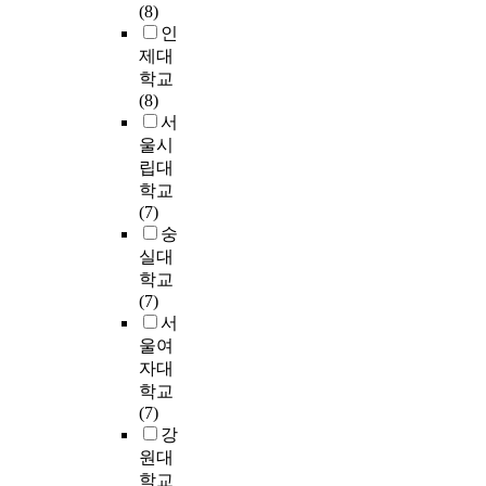
u
스
x
(8)
게
방
s
는
법
c
의
p
인
구
면
e
물
(
a
유
e
제대
현
에
m
론
文
t
형
r
되
학교
서
i
고
)
i
을
i
었
(8)
여
c
유
o
분
e
는
서
성
o
의
청
n
류
n
지
들
울시
n
음
현
하
c
알
의
d
립대
색
주
G
고
e
아
움
u
학교
과
법
r
한
s
보
직
c
(7)
음
:
a
국
i
는
임
t
숭
량
①
d
대
n
것
이
i
실대
이
단
u
중
c
에
나
n
학교
전
청
a
가
h
있
타
g
(7)
통
주
t
요
i
다
나
S
서
적
법
e
의
l
.
기
W
울여
음
(
S
코
d
시
C
악
자대
上
c
러
h
첫
작
N
어
,
학교
h
스
o
째
하
T
법
中
(7)
o
는
o
,
였
i
을
,
강
o
주
d
두
다
n
기
v
원대
l
제
e
명
.
c
반
上
o
학교
를