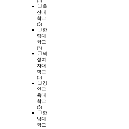
(5)
변
t
으
펼
o
상
,
n
울
화
h
로
쳐
f
령
文
가
산대
u
,
나
t
산
-
나
학교
m
악
갔
e
>
中
T
타
(5)
a
기
다
c
을
-
h
나
한
n
의
.
h
대
?
i
기
림대
d
음
여
n
상
-
s
시
학교
e
색
성
o
으
下
s
작
(5)
v
으
들
l
로
)
t
한
덕
e
로
은
o
연
④
u
2
l
성여
빛
기
g
구
小
d
0
o
자대
을
존
i
분
복
y
0
p
표
학교
의
c
석
합
a
7
m
현
(5)
인
a
하
주
i
년
e
하
경
습
l
였
법
m
부
n
기
적
인교
a
다
(
e
터
t
위
인
p
육대
.
上
d
2
.
해
결
p
학교
-
t
0
I
금
혼
l
(5)
이
小
o
2
n
속
에
i
한
곡
-
l
3
p
성
반
c
남대
은
中
o
년
a
의
항
a
학교
총
-
o
까
r
타
하