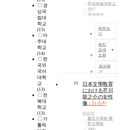
우
c
T
추계예술대학교
g
라
a
경
선
h
e
2017
h
노
l
상국
남
a
l
국내석사
b
와
a
립대
창
r
l
o
챔
n
학교
가
a
m
r
버
d
원문보
(15)
곡
c
e
h
앙
기
m
아
에
t
’
o
상
e
주대
전
출
e
를
o
목차
블
c
통
학교
현
r
시
검색
d
을
h
적
(14)
하
a
작
조회
c
위
a
인
한
는
n
으
h
한
n
요
거
국외
d
음성듣
로
a
<
i
소
문
국어
r
기
후
r
T
c
의
고
o
대학
크
a
h
a
창
주
l
10
교
日本文學敎育
송
c
r
l
작
법
e
(13)
이
における芥川
t
e
p
물
은
p
전
가
龍之介の女性
e
e
r
보
아
e
북대
요
r
像 :
이수진
S
o
다
래
r
학교
계
i
o
p
는
와
f
(13)
의
이수진
s
n
e
시
같
o
가
慶北大學校 敎
대
t
g
r
대
이
r
育大學院
세
톨릭
i
s
t
적
크
m
2005