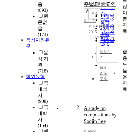
로
순
주법의 비교연
10개씩 출력
음
내림차순
많
인기도
(893)
구
이
순
조회
10개씩
원
본
연도순
이수진
출력
문없
자
제목순
한양대학교
20개씩
음
료
2015
저자순
(173)
출력
국내박사
발행기
음성지원유
30개씩
관순
무
출력
활
원문보
음
50개씩
기
용
성 지
출력
도
국
원
100개씩
목차
높
문
(718)
출력
검색
학위유형
초
은
조회
록
자
국
료
내석
본
사
논
(908)
문
국
2
A study on
은
내박
compositions by
남
사
Soojin Lee
창
(154)
가
해
이수진