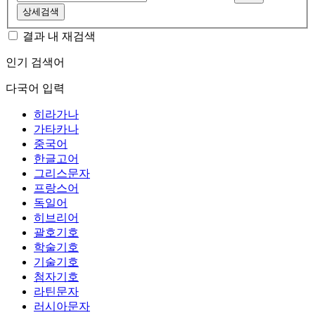
상세검색
결과 내 재검색
인기 검색어
다국어 입력
히라가나
가타카나
중국어
한글고어
그리스문자
프랑스어
독일어
히브리어
괄호기호
학술기호
기술기호
첨자기호
라틴문자
러시아문자