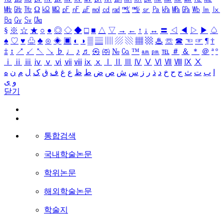
㎒
㎓
㎔
Ω
㏀
㏁
㎊
㎋
㎌
㏖
㏅
㎭
㎮
㎯
㏛
㎩
㎪
㎫
㎬
㏝
㏐
㏓
㏃
㏉
㏜
㏆
§
※
☆
★
○
●
◎
◇
◆
□
■
△
▽
→
←
↑
↓
↔
〓
◁
◀
▷
▶
♤
♠
♡
♥
♧
♣
⊙
◈
▣
◐
◑
▒
▤
▥
▨
▧
▦
▩
♨
☏
☎
☜
☞
¶
†
‡
↕
↗
↙
↖
↘
♭
♩
♪
♬
㉿
㈜
№
㏇
™
㏂
㏘
℡
＃
＆
＊
＠
ª
º
ⅰ
ⅱ
ⅲ
ⅳ
ⅴ
ⅵ
ⅶ
ⅷ
ⅸ
ⅹ
Ⅰ
Ⅱ
Ⅲ
Ⅳ
Ⅴ
Ⅵ
Ⅶ
Ⅷ
Ⅸ
Ⅹ
ا
ب
ت
ث
ج
ح
خ
د
ذ
ر
ز
س
ش
ص
ض
ط
ظ
ع
غ
ف
ق
ک
ل
م
ن
ه
و
ی
닫기
통합검색
국내학술논문
학위논문
해외학술논문
학술지