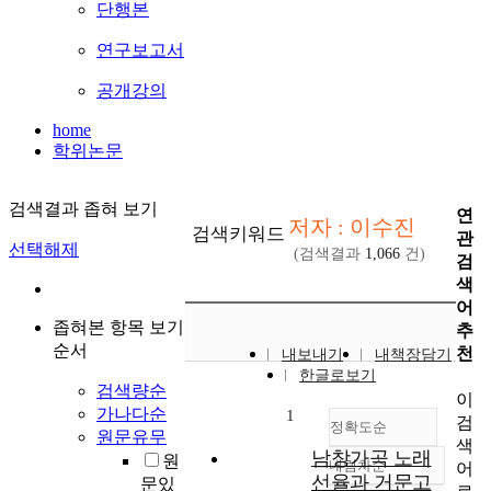
단행본
연구보고서
공개강의
home
학위논문
검색결과 좁혀 보기
연
저자 : 이수진
검색키워드
관
선택해제
(검색결과
1,066
건)
검
색
어
좁혀본 항목 보기
추
순서
천
내보내기
내책장담기
한글로보기
검색량순
이
가나다순
1
검
정확도순
원문유무
색
남창가곡 노래
원
내림차순
어
정확도
선율과 거문고
문있