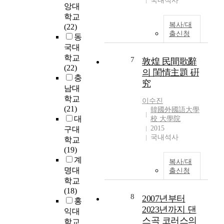
국내석사
s
n
위
앙대
)
거
i
a
한
학교
h
문
s
l
복사/대
소
(22)
a
고
o
출신청
e
품
동
v
주
f
f
모
e
국대
법
r
f
음
b
학교
7
과
敦煌 民間歌辭
e
e
곡
e
(22)
의
l
의 閨情主題 硏
c
<
e
충
비
a
究
t
D
n
남대
교
t
s
o
c
학교
·
i
이수진
o
o
o
(21)
분
韓國外國語大學
o
f
r
n
대
校 大學院
석
n
a
s
d
2015
구대
을
s
d
>
u
국내석사
학교
통
b
v
(
c
(19)
하
e
e
2
t
계
여
t
복사/대
r
0
e
노
명대
w
출신청
s
1
d
래
학교
e
e
4
d
선
(18)
e
c
)
8
u
2007년부터
율
홍
n
h
,
e
2023년까지 댄
에
e
익대
i
솔
t
스곡 코러스의
따
a
학교