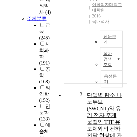
곡
이화여자대학교
외박
2
대학원
사
(4)
6
2016
주제분류
국내석사
곡
교
을
육
대
원문보
(245)
상
기
사
으
본
회과
로
목차
논
학
노
검색
문
(191)
래
조회
은
공
선
이
학
음성듣
율
수
(168)
기
과
진
의
거
의
약학
3
단일벽 탄소 나
문
두
(152)
노튜브
고
명
인
주
(SWCNT)와 유
의
문학
법
기 전자 주게
타
(133)
에
물질인 TTF 유
악
예
나
도체와의 전하
기
술체
타
전달 현상에 관
주