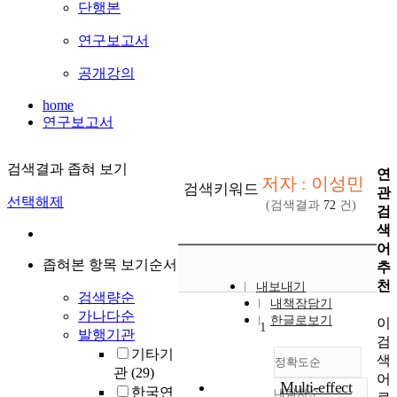
단행본
연구보고서
공개강의
home
연구보고서
검색결과 좁혀 보기
연
저자 : 이성민
검색키워드
관
선택해제
(검색결과
72
건)
검
색
어
좁혀본 항목 보기순서
추
천
내보내기
검색량순
내책장담기
가나다순
한글로보기
이
1
발행기관
검
기타기
색
정확도순
관
(29)
어
Multi-effect
한국연
내림차순