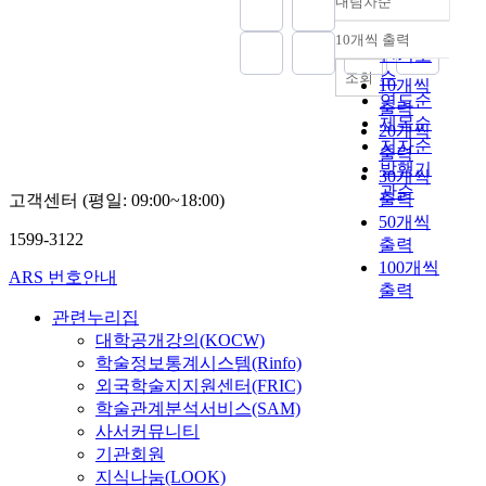
내림차순
정확도
순
10개씩 출력
내림차순
인기도
순
조회
10개씩
연도순
출력
제목순
20개씩
저자순
출력
발행기
30개씩
관순
출력
고객센터 (평일: 09:00~18:00)
50개씩
1599-3122
출력
100개씩
ARS 번호안내
출력
관련누리집
대학공개강의(KOCW)
학술정보통계시스템(Rinfo)
외국학술지지원센터(FRIC)
학술관계분석서비스(SAM)
사서커뮤니티
기관회원
지식나눔(LOOK)