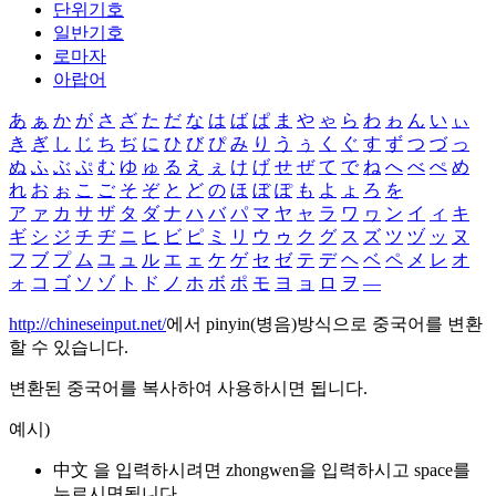
단위기호
일반기호
로마자
아랍어
あ
ぁ
か
が
さ
ざ
た
だ
な
は
ば
ぱ
ま
や
ゃ
ら
わ
ゎ
ん
い
ぃ
き
ぎ
し
じ
ち
ぢ
に
ひ
び
ぴ
み
り
う
ぅ
く
ぐ
す
ず
つ
づ
っ
ぬ
ふ
ぶ
ぷ
む
ゆ
ゅ
る
え
ぇ
け
げ
せ
ぜ
て
で
ね
へ
べ
ぺ
め
れ
お
ぉ
こ
ご
そ
ぞ
と
ど
の
ほ
ぼ
ぽ
も
よ
ょ
ろ
を
ア
ァ
カ
サ
ザ
タ
ダ
ナ
ハ
バ
パ
マ
ヤ
ャ
ラ
ワ
ヮ
ン
イ
ィ
キ
ギ
シ
ジ
チ
ヂ
ニ
ヒ
ビ
ピ
ミ
リ
ウ
ゥ
ク
グ
ス
ズ
ツ
ヅ
ッ
ヌ
フ
ブ
プ
ム
ユ
ュ
ル
エ
ェ
ケ
ゲ
セ
ゼ
テ
デ
ヘ
ベ
ペ
メ
レ
オ
ォ
コ
ゴ
ソ
ゾ
ト
ド
ノ
ホ
ボ
ポ
モ
ヨ
ョ
ロ
ヲ
―
http://chineseinput.net/
에서 pinyin(병음)방식으로 중국어를 변환
할 수 있습니다.
변환된 중국어를 복사하여 사용하시면 됩니다.
예시)
中文 을 입력하시려면
zhongwen
을 입력하시고 space를
누르시면됩니다.