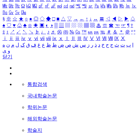
㎒
㎓
㎔
Ω
㏀
㏁
㎊
㎋
㎌
㏖
㏅
㎭
㎮
㎯
㏛
㎩
㎪
㎫
㎬
㏝
㏐
㏓
㏃
㏉
㏜
㏆
§
※
☆
★
○
●
◎
◇
◆
□
■
△
▽
→
←
↑
↓
↔
〓
◁
◀
▷
▶
♤
♠
♡
♥
♧
♣
⊙
◈
▣
◐
◑
▒
▤
▥
▨
▧
▦
▩
♨
☏
☎
☜
☞
¶
†
‡
↕
↗
↙
↖
↘
♭
♩
♪
♬
㉿
㈜
№
㏇
™
㏂
㏘
℡
＃
＆
＊
＠
ª
º
ⅰ
ⅱ
ⅲ
ⅳ
ⅴ
ⅵ
ⅶ
ⅷ
ⅸ
ⅹ
Ⅰ
Ⅱ
Ⅲ
Ⅳ
Ⅴ
Ⅵ
Ⅶ
Ⅷ
Ⅸ
Ⅹ
ا
ب
ت
ث
ج
ح
خ
د
ذ
ر
ز
س
ش
ص
ض
ط
ظ
ع
غ
ف
ق
ک
ل
م
ن
ه
و
ی
닫기
통합검색
국내학술논문
학위논문
해외학술논문
학술지