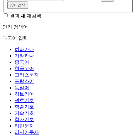
상세검색
결과 내 재검색
인기 검색어
다국어 입력
히라가나
가타카나
중국어
한글고어
그리스문자
프랑스어
독일어
히브리어
괄호기호
학술기호
기술기호
첨자기호
라틴문자
러시아문자