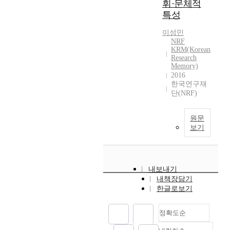
휘·문체적
특성
이성민
NRF
KRM(Korean
Research
Memory)
2016
한국연구재
단(NRF)
원문
보기
내보내기
내책장담기
한글로보기
정확도순