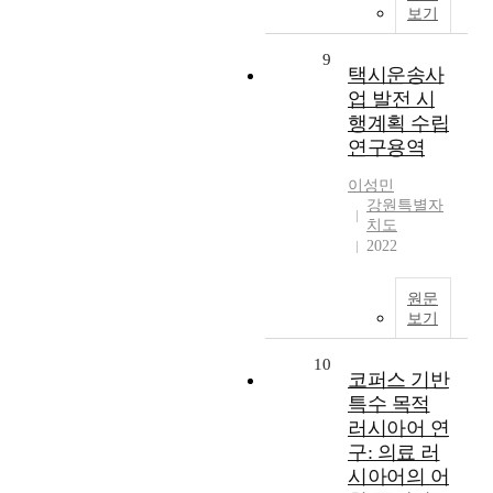
보기
9
택시운송사
업 발전 시
행계획 수립
연구용역
이성민
강원특별자
치도
2022
원문
보기
10
코퍼스 기반
특수 목적
러시아어 연
구: 의료 러
시아어의 어