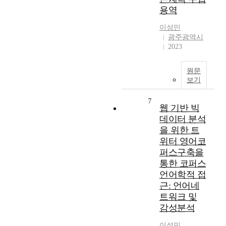
용역
이성민
광주광역시
2023
원문
보기
7
웹 기반 빅
데이터 분석
을 위한 트
위터 영어코
퍼스구축을
통한 코퍼스
언어학적 접
근: 언어네
트워크 및
감성분석
이성민