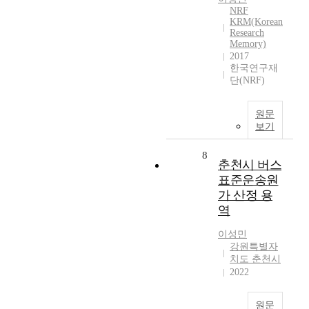
NRF
KRM(Korean
Research
Memory)
2017
한국연구재
단(NRF)
원문
보기
8
춘천시 버스
표준운송원
가 산정 용
역
이성민
강원특별자
치도 춘천시
2022
원문