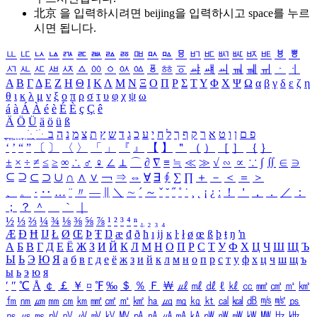
北京 을 입력하시려면
beijing
을 입력하시고 space를 누르
시면 됩니다.
ㅥ
ㅦ
ㅧ
ㅨ
ㅩ
ㅪ
ㅫ
ㅬ
ㅭ
ㅮ
ㅯ
ㅰ
ㅱ
ㅲ
ㅳ
ㅴ
ㅵ
ㅶ
ㅷ
ㅸ
ㅹ
ㅺ
ㅻ
ㅼ
ㅽ
ㅾ
ㅿ
ㆀ
ㆁ
ㆂ
ㆃ
ㆄ
ㆅ
ㆆ
ㆇ
ㆈ
ㆉ
ㆊ
ㆋ
ㆌ
ㆍ
ㆎ
Α
Β
Γ
Δ
Ε
Ζ
Η
Θ
Ι
Κ
Λ
Μ
Ν
Ξ
Ο
Π
Ρ
Σ
Τ
Υ
Φ
Χ
Ψ
Ω
α
β
γ
δ
ε
ζ
η
θ
ι
κ
λ
μ
ν
ξ
ο
π
ρ
σ
τ
υ
φ
χ
ψ
ω
á
à
Á
À
é
è
É
È
ç
Ç
ê
Ä
Ö
Ü
ä
ö
ü
ß
ְ
ֳ
ֲ
ֱ
ָ
ַ
ֵ
ֶ
ִ
ֹ
ּ
ֻ
ׂ
ׁ
ּ
ב
ה
נ
מ
צ
ת
ץ
ש
ד
ג
כ
ע
י
ח
ל
ך
ף
ק
ר
א
ט
ו
ן
ם
פ
‘
’
“
”
〔
〕
〈
〉
「
」
『
』
【
】
＂
（
）
［
］
｛
｝
±
×
÷
≠
≤
≥
∞
∴
♂
♀
∠
⊥
⌒
∂
∇
≡
≒
≪
≫
√
∽
∝
∵
∫
∬
∈
∋
⊆
⊇
⊂
⊃
∪
∩
∧
∨
￢
⇒
⇔
∀
∃
∮
∑
∏
＋
－
＜
＝
＞
、
。
·
‥
…
¨
〃
―
∥
＼
∼
´
～
ˇ
˘
˝
˚
˙
¸
˛
¡
¿
ː
！
＇
，
．
／
：
；
？
＾
＿
｀
｜
½
⅓
⅔
¼
¾
⅛
⅜
⅝
⅞
¹
²
³
⁴
ⁿ
₁
₂
₃
₄
Æ
Ð
Ħ
Ĳ
Ł
Ø
Œ
Þ
Ŧ
Ŋ
æ
đ
ð
ħ
ı
ĳ
ĸ
ŀ
ł
ø
œ
ß
þ
ŧ
ŋ
ŉ
А
Б
В
Г
Д
Е
Ё
Ж
З
И
Й
К
Л
М
Н
О
П
Р
С
Т
У
Ф
Х
Ц
Ч
Ш
Щ
Ъ
Ы
Ь
Э
Ю
Я
а
б
в
г
д
е
ё
ж
з
и
й
к
л
м
н
о
п
р
с
т
у
ф
х
ц
ч
ш
щ
ъ
ы
ь
э
ю
я
′
″
℃
Å
￠
￡
￥
¤
℉
‰
＄
％
Ｆ
￦
㎕
㎖
㎗
ℓ
㎘
㏄
㎣
㎤
㎥
㎦
㎙
㎚
㎛
㎜
㎝
㎞
㎟
㎠
㎡
㎢
㏊
㎍
㎎
㎏
㏏
㎈
㎉
㏈
㎧
㎨
㎰
㎱
㎲
㎳
㎴
㎵
㎶
㎷
㎸
㎹
㎀
㎁
㎂
㎃
㎄
㎺
㎻
㎽
㎾
㎿
㎐
㎑