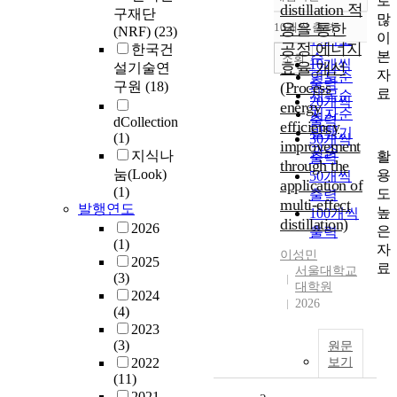
로
정확도
distillation 적
구재단
많
순
10개씩 출력
용을 통한
(NRF)
(23)
내림차순
이
인기도
공정 에너지
한국건
본
순
조회
10개씩
효율 개선
설기술연
자
연도순
출력
구원
(18)
(Process
료
제목순
20개씩
energy
저자순
출력
dCollection
efficiency
발행기
(1)
30개씩
improvement
관순
지식나
활
출력
through the
눔(Look)
용
50개씩
application of
(1)
도
출력
multi-effect
발행연도
높
100개씩
distillation)
2026
은
출력
(1)
자
이성민
2025
료
서울대학교
(3)
대학원
2024
2026
(4)
2023
(3)
원문
2022
보기
(11)
2021