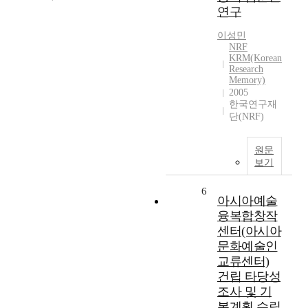
연구
이성민
NRF
KRM(Korean
Research
Memory)
2005
한국연구재
단(NRF)
원문
보기
6
아시아예술
융복합창작
센터(아시아
문화예술인
교류센터)
건립 타당성
조사 및 기
본계획 수립