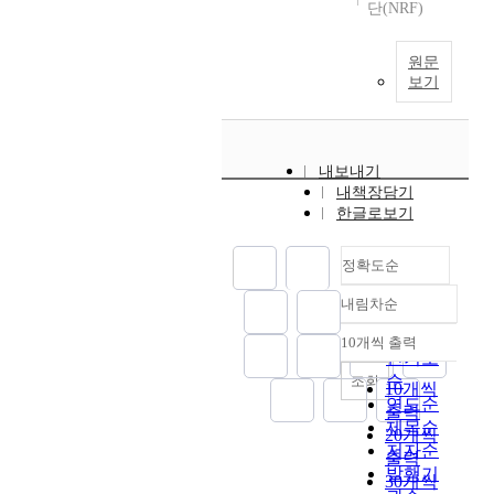
단(NRF)
원문
보기
내보내기
내책장담기
한글로보기
정확도순
내림차순
정확도
순
10개씩 출력
내림차순
인기도
순
조회
10개씩
연도순
출력
제목순
20개씩
저자순
출력
발행기
30개씩