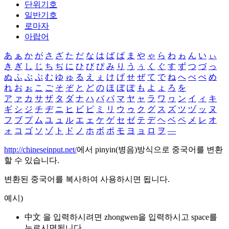
단위기호
일반기호
로마자
아랍어
あ
ぁ
か
が
さ
ざ
た
だ
な
は
ば
ぱ
ま
や
ゃ
ら
わ
ゎ
ん
い
ぃ
き
ぎ
し
じ
ち
ぢ
に
ひ
び
ぴ
み
り
う
ぅ
く
ぐ
す
ず
つ
づ
っ
ぬ
ふ
ぶ
ぷ
む
ゆ
ゅ
る
え
ぇ
け
げ
せ
ぜ
て
で
ね
へ
べ
ぺ
め
れ
お
ぉ
こ
ご
そ
ぞ
と
ど
の
ほ
ぼ
ぽ
も
よ
ょ
ろ
を
ア
ァ
カ
サ
ザ
タ
ダ
ナ
ハ
バ
パ
マ
ヤ
ャ
ラ
ワ
ヮ
ン
イ
ィ
キ
ギ
シ
ジ
チ
ヂ
ニ
ヒ
ビ
ピ
ミ
リ
ウ
ゥ
ク
グ
ス
ズ
ツ
ヅ
ッ
ヌ
フ
ブ
プ
ム
ユ
ュ
ル
エ
ェ
ケ
ゲ
セ
ゼ
テ
デ
ヘ
ベ
ペ
メ
レ
オ
ォ
コ
ゴ
ソ
ゾ
ト
ド
ノ
ホ
ボ
ポ
モ
ヨ
ョ
ロ
ヲ
―
http://chineseinput.net/
에서 pinyin(병음)방식으로 중국어를 변환
할 수 있습니다.
변환된 중국어를 복사하여 사용하시면 됩니다.
예시)
中文 을 입력하시려면
zhongwen
을 입력하시고 space를
누르시면됩니다.