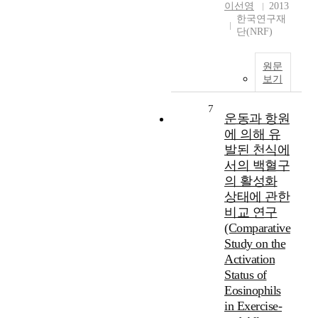
이선영
2013
한국연구재
단(NRF)
원문
보기
7
운동과 항원
에 의해 유
발된 천식에
서의 백혈구
의 활성화
상태에 관한
비교 연구
(Comparative
Study on the
Activation
Status of
Eosinophils
in Exercise-