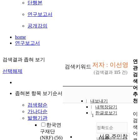
단행본
연구보고서
공개강의
home
연구보고서
검색결과 좁혀 보기
연
저자 : 이선영
검색키워드
관
선택해제
(검색결과
115
건)
검
색
어
좁혀본 항목 보기순서
추
천
내보내기
검색량순
내책장담기
가나다순
한글로보기
이
1
발행기관
검
한국연
색
정확도순
구재단
어
서울 주민참
(NRF)
(56)
내림차순