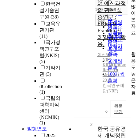
로
정확도
여 예산과정
한국건
많
순
10개씩 출력
의 관한 실
설기술연
내림차순
이
인기도
증연구 :
구원
(38)
본
순
조회
10개씩
Ebdon &
교육유
자
연도순
출력
관기관
Franklin 프
료
제목순
20개씩
(11)
레임워크 활
저자순
출력
국가정
용
발행기
30개씩
책연구포
관순
활
출력
이선영
털(NKIS)
NRF
용
50개씩
(5)
KRM(Korean
도
기타기
출력
Research
높
관
(3)
100개씩
Memory)
은
2015
출력
한국연구재
dCollection
자
단(NRF)
(1)
료
국립의
과학지식
원문
센터
보기
(NCMIK)
(1)
2
한국 공유경
발행연도
제 개념정립
2025