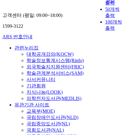
관순
출력
50개씩
고객센터 (평일: 09:00~18:00)
출력
100개씩
1599-3122
출력
ARS 번호안내
관련누리집
대학공개강의(KOCW)
학술정보통계시스템(Rinfo)
외국학술지지원센터(FRIC)
학술관계분석서비스(SAM)
사서커뮤니티
기관회원
지식나눔(LOOK)
의학전자도서관(MEDLIS)
유관기관 사이트
교육부(MOE)
국립장애인도서관(NLD)
국립중앙도서관(NL)
국회도서관(NAL)