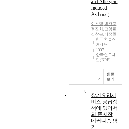
and Allergen-
Induced
Asthma.)
이선영
,
박찬후
,
정진화
,
고영률
,
김창근
,
최중환
한국학술진
흥재단
1997
한국연구재
단(NRF)
원문
보기
8
장기요양서
비스 공급정
책에 있어서
의 준시장
메커니즘 평
가