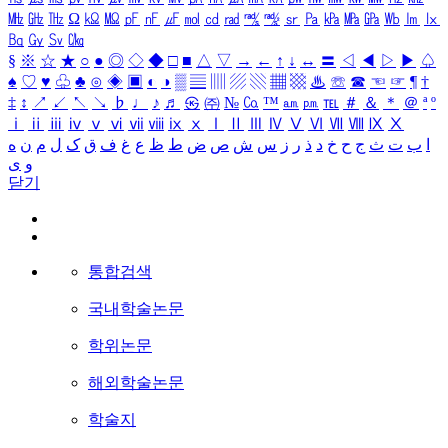
㎒
㎓
㎔
Ω
㏀
㏁
㎊
㎋
㎌
㏖
㏅
㎭
㎮
㎯
㏛
㎩
㎪
㎫
㎬
㏝
㏐
㏓
㏃
㏉
㏜
㏆
§
※
☆
★
○
●
◎
◇
◆
□
■
△
▽
→
←
↑
↓
↔
〓
◁
◀
▷
▶
♤
♠
♡
♥
♧
♣
⊙
◈
▣
◐
◑
▒
▤
▥
▨
▧
▦
▩
♨
☏
☎
☜
☞
¶
†
‡
↕
↗
↙
↖
↘
♭
♩
♪
♬
㉿
㈜
№
㏇
™
㏂
㏘
℡
＃
＆
＊
＠
ª
º
ⅰ
ⅱ
ⅲ
ⅳ
ⅴ
ⅵ
ⅶ
ⅷ
ⅸ
ⅹ
Ⅰ
Ⅱ
Ⅲ
Ⅳ
Ⅴ
Ⅵ
Ⅶ
Ⅷ
Ⅸ
Ⅹ
ا
ب
ت
ث
ج
ح
خ
د
ذ
ر
ز
س
ش
ص
ض
ط
ظ
ع
غ
ف
ق
ک
ل
م
ن
ه
و
ی
닫기
통합검색
국내학술논문
학위논문
해외학술논문
학술지