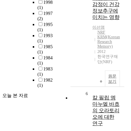
1998
감정이 건강
(1)
정보추구에
1997
미치는 영향
(2)
1995
이선영
(1)
NRF
1993
KRM(Korean
(1)
Research
1985
Memory)
(1)
2012
한국연구재
1984
단(NRF)
(1)
1983
(1)
원문
1982
보기
(1)
6
오늘 본 자료
칼 필립 엠
마누엘 바흐
의 오라토리
오에 대한
연구