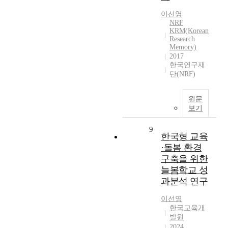
이선영
NRF
KRM(Korean
Research
Memory)
2017
한국연구재
단(NRF)
원문
보기
9
한국형 교육
·돌봄 환경
구축을 위한
늘봄학교 성
과분석 연구
이선영
한국교육개
발원
2024