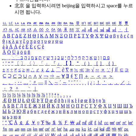
北京 을 입력하시려면
beijing
을 입력하시고 space를 누르
시면 됩니다.
ㅥ
ㅦ
ㅧ
ㅨ
ㅩ
ㅪ
ㅫ
ㅬ
ㅭ
ㅮ
ㅯ
ㅰ
ㅱ
ㅲ
ㅳ
ㅴ
ㅵ
ㅶ
ㅷ
ㅸ
ㅹ
ㅺ
ㅻ
ㅼ
ㅽ
ㅾ
ㅿ
ㆀ
ㆁ
ㆂ
ㆃ
ㆄ
ㆅ
ㆆ
ㆇ
ㆈ
ㆉ
ㆊ
ㆋ
ㆌ
ㆍ
ㆎ
Α
Β
Γ
Δ
Ε
Ζ
Η
Θ
Ι
Κ
Λ
Μ
Ν
Ξ
Ο
Π
Ρ
Σ
Τ
Υ
Φ
Χ
Ψ
Ω
α
β
γ
δ
ε
ζ
η
θ
ι
κ
λ
μ
ν
ξ
ο
π
ρ
σ
τ
υ
φ
χ
ψ
ω
á
à
Á
À
é
è
É
È
ç
Ç
ê
Ä
Ö
Ü
ä
ö
ü
ß
ְ
ֳ
ֲ
ֱ
ָ
ַ
ֵ
ֶ
ִ
ֹ
ּ
ֻ
ׂ
ׁ
ּ
ב
ה
נ
מ
צ
ת
ץ
ש
ד
ג
כ
ע
י
ח
ל
ך
ף
ק
ר
א
ט
ו
ן
ם
פ
‘
’
“
”
〔
〕
〈
〉
「
」
『
』
【
】
＂
（
）
［
］
｛
｝
±
×
÷
≠
≤
≥
∞
∴
♂
♀
∠
⊥
⌒
∂
∇
≡
≒
≪
≫
√
∽
∝
∵
∫
∬
∈
∋
⊆
⊇
⊂
⊃
∪
∩
∧
∨
￢
⇒
⇔
∀
∃
∮
∑
∏
＋
－
＜
＝
＞
、
。
·
‥
…
¨
〃
―
∥
＼
∼
´
～
ˇ
˘
˝
˚
˙
¸
˛
¡
¿
ː
！
＇
，
．
／
：
；
？
＾
＿
｀
｜
½
⅓
⅔
¼
¾
⅛
⅜
⅝
⅞
¹
²
³
⁴
ⁿ
₁
₂
₃
₄
Æ
Ð
Ħ
Ĳ
Ł
Ø
Œ
Þ
Ŧ
Ŋ
æ
đ
ð
ħ
ı
ĳ
ĸ
ŀ
ł
ø
œ
ß
þ
ŧ
ŋ
ŉ
А
Б
В
Г
Д
Е
Ё
Ж
З
И
Й
К
Л
М
Н
О
П
Р
С
Т
У
Ф
Х
Ц
Ч
Ш
Щ
Ъ
Ы
Ь
Э
Ю
Я
а
б
в
г
д
е
ё
ж
з
и
й
к
л
м
н
о
п
р
с
т
у
ф
х
ц
ч
ш
щ
ъ
ы
ь
э
ю
я
′
″
℃
Å
￠
￡
￥
¤
℉
‰
＄
％
Ｆ
￦
㎕
㎖
㎗
ℓ
㎘
㏄
㎣
㎤
㎥
㎦
㎙
㎚
㎛
㎜
㎝
㎞
㎟
㎠
㎡
㎢
㏊
㎍
㎎
㎏
㏏
㎈
㎉
㏈
㎧
㎨
㎰
㎱
㎲
㎳
㎴
㎵
㎶
㎷
㎸
㎹
㎀
㎁
㎂
㎃
㎄
㎺
㎻
㎽
㎾
㎿
㎐
㎑