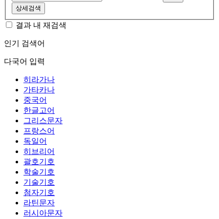
상세검색
결과 내 재검색
인기 검색어
다국어 입력
히라가나
가타카나
중국어
한글고어
그리스문자
프랑스어
독일어
히브리어
괄호기호
학술기호
기술기호
첨자기호
라틴문자
러시아문자