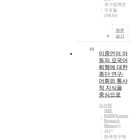
국가정책연
구포털
(NKIS)
원문
보기
10
이중언어 아
동의 모국어
퇴행에 대한
종단 연구:
어휘와 통사
적 지식을
중심으로
이선영
NRF
KRM(Korean
Research
Memory)
2017
한국연구재