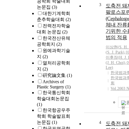
공학회 학술대회
transition from
3
도축전 돼
논문집
(3)
to island struc
팔로스포
deposition of G
대한기계학회
(Cephalos
shape transitio
춘추학술대회
(2)
체내 잔류
pyramid and h
전력전자학술
and superdome 
기위한 수
대회 논문집
(2)
The lateral ave
법의 적용
한국전산유체
the islands inc
공학회지
(2)
이상현
(
S.
H.
${\sim}20nm$
원예과학기술
(
S.
J. Park)
,
이
${\sim}310nm$
지
(2)
이후장(
H.
J.
number densit
열처리공학회
(J.
H.
Choi)
,
from $4{\time
Lee
)
지
(2)
$5{\times}10
한국법과
硏究論文集
(1)
during the shap
한국법과
Archives of
process. In cont
회
Plastic Surgery
(1)
samples grown 
Vol.2003 N
한국통신학회
higher tempera
학술대회논문집
$650^{\circ}C
(1)
morphology of 
한국항공우주
showed that t
학회 학술발표회
is dominant ov
논문집
(1)
4
pyramid shape.
도축전 돼
deposition of G
한국표면공학