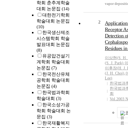
학회 춘추계학술
vapor depositi
대회 논문집
(14)
explored using
대한전기학회
microscopy (A
학술대회 논문집
nano-islands a
2
Application
(10)
exposing the su
Receptor As
한국생산제조
mixture of gas
Detection o
H2 at pressure 
시스템학회 학술
Cephalospo
and temperatur
발표대회 논문집
Residues in
650^{\circ}C$.
(8)
growth conditi
유공압건설기
이상현
(
S.
H.
temperature, G
계학회 학술대회
(
S.
J. Park)
,
이
annealing time
논문집
(7)
이후장(
H.
J.
size, number d
(J.
H.
Choi)
,
한국전산유체
surface distrib
Lee
)
공학회 학술대회
한국법과
investigated. 
논문집
(4)
한국법과
deposition gre
한국법과학회
회
${\sim}5$ mon
학술대회
(3)
Vol.2003 N
with a growth r
한국소성가공
${\sim}0.1ML/
학회 학술대회 논
$600^{\circ}C
문집
(3)
observed islan
한국재활복지
on the surface 