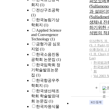
파모노메
transition fro
회지
(1)
(Sulfamono
the superdome
전산구조공학
과 설파디
evolution of sh
(1)
(Sulfadime
surface distrib
한국농림기상
생체내 잔
to energy mini
학회지
(1)
하기위한 
the islands and
Applied Science
석법의 적
diffusion of G
and Convergence
particular, we 
Technology
(1)
이상현
(
S.
H.
initially nucle
금형가공 심포
(
S.
J. Park)
,
이
did not grow t
지엄
(1)
이후장(
H.
J.
range interact
한국소음진동
(J.
H.
Choi)
,
whole islands 
Lee
)
공학회 논문집
(1)
but via local i
한국법과
한국임학회 정
한국법과
between the n
기학술발표논문
회
islands by inve
집
(1)
Vol.2003 N
the inter-islan
한국항공우주
학회지
(1)
한국생산제조
학회 학술발표대
회 논문집
(1)
한국자원식물