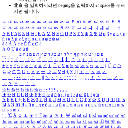
北京 을 입력하시려면
beijing
을 입력하시고 space를 누르
시면 됩니다.
ㅥ
ㅦ
ㅧ
ㅨ
ㅩ
ㅪ
ㅫ
ㅬ
ㅭ
ㅮ
ㅯ
ㅰ
ㅱ
ㅲ
ㅳ
ㅴ
ㅵ
ㅶ
ㅷ
ㅸ
ㅹ
ㅺ
ㅻ
ㅼ
ㅽ
ㅾ
ㅿ
ㆀ
ㆁ
ㆂ
ㆃ
ㆄ
ㆅ
ㆆ
ㆇ
ㆈ
ㆉ
ㆊ
ㆋ
ㆌ
ㆍ
ㆎ
Α
Β
Γ
Δ
Ε
Ζ
Η
Θ
Ι
Κ
Λ
Μ
Ν
Ξ
Ο
Π
Ρ
Σ
Τ
Υ
Φ
Χ
Ψ
Ω
α
β
γ
δ
ε
ζ
η
θ
ι
κ
λ
μ
ν
ξ
ο
π
ρ
σ
τ
υ
φ
χ
ψ
ω
á
à
Á
À
é
è
É
È
ç
Ç
ê
Ä
Ö
Ü
ä
ö
ü
ß
ְ
ֳ
ֲ
ֱ
ָ
ַ
ֵ
ֶ
ִ
ֹ
ּ
ֻ
ׂ
ׁ
ּ
ב
ה
נ
מ
צ
ת
ץ
ש
ד
ג
כ
ע
י
ח
ל
ך
ף
ק
ר
א
ט
ו
ן
ם
פ
‘
’
“
”
〔
〕
〈
〉
「
」
『
』
【
】
＂
（
）
［
］
｛
｝
±
×
÷
≠
≤
≥
∞
∴
♂
♀
∠
⊥
⌒
∂
∇
≡
≒
≪
≫
√
∽
∝
∵
∫
∬
∈
∋
⊆
⊇
⊂
⊃
∪
∩
∧
∨
￢
⇒
⇔
∀
∃
∮
∑
∏
＋
－
＜
＝
＞
、
。
·
‥
…
¨
〃
―
∥
＼
∼
´
～
ˇ
˘
˝
˚
˙
¸
˛
¡
¿
ː
！
＇
，
．
／
：
；
？
＾
＿
｀
｜
½
⅓
⅔
¼
¾
⅛
⅜
⅝
⅞
¹
²
³
⁴
ⁿ
₁
₂
₃
₄
Æ
Ð
Ħ
Ĳ
Ł
Ø
Œ
Þ
Ŧ
Ŋ
æ
đ
ð
ħ
ı
ĳ
ĸ
ŀ
ł
ø
œ
ß
þ
ŧ
ŋ
ŉ
А
Б
В
Г
Д
Е
Ё
Ж
З
И
Й
К
Л
М
Н
О
П
Р
С
Т
У
Ф
Х
Ц
Ч
Ш
Щ
Ъ
Ы
Ь
Э
Ю
Я
а
б
в
г
д
е
ё
ж
з
и
й
к
л
м
н
о
п
р
с
т
у
ф
х
ц
ч
ш
щ
ъ
ы
ь
э
ю
я
′
″
℃
Å
￠
￡
￥
¤
℉
‰
＄
％
Ｆ
￦
㎕
㎖
㎗
ℓ
㎘
㏄
㎣
㎤
㎥
㎦
㎙
㎚
㎛
㎜
㎝
㎞
㎟
㎠
㎡
㎢
㏊
㎍
㎎
㎏
㏏
㎈
㎉
㏈
㎧
㎨
㎰
㎱
㎲
㎳
㎴
㎵
㎶
㎷
㎸
㎹
㎀
㎁
㎂
㎃
㎄
㎺
㎻
㎽
㎾
㎿
㎐
㎑