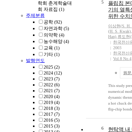
5
플립칩 본
학회 춘계학술대
회 자료집
(1)
기의 열특
주제분류
위한 수치
공학
(92)
이상현
(
S.
H.
자연과학
(5)
(
H.
S.
Kwak)
,
의약학
(4)
Han)
,
류도현(
농수해양
(4)
한국전산
교육
(1)
2003
한국전산
기타
(1)
Vol.8 No.4
발행연도
2025
(2)
2024
(12)
원문
2023
(7)
2022
(6)
This study pres
2021
(7)
numerical mode
2020
(4)
dynamic thenna
2019
(4)
a hot chuck de
2018
(3)
flip-chip bond
2017
(7)
chuck of concer
2016
(5)
which has been
2015
(3)
developed for
6
현탁액 내
2013
(4)