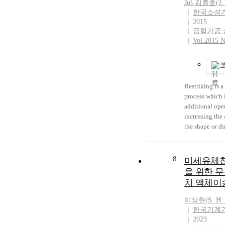
Ju)
,
김종호(J.
한국소성
2015
금형가공
Vol.2015 N
Restriking is a
process which 
additional oper
increasing the
the shape or d
cup formed fro
previous step. 
Restriking is 
8
미세유체칩
a corner sharp 
을 위한 
last step. A ne
치 액체이
punch is design
experiment. E
이상현
(
S.
H.
were carried ou
한국기계
investigate wh
2023