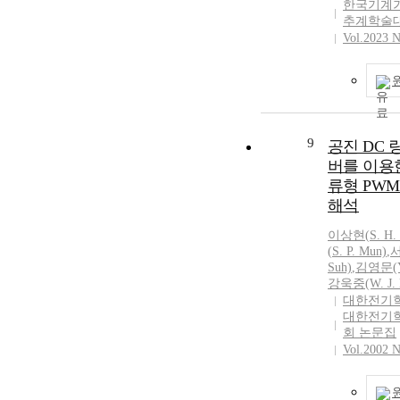
prevented the 
한국기계
concave defect
추계학술
Vol.2023 N
bottom of cyli
well as which 
gave the mini
radius of a cyl
the restriking 
9
공진 DC 
버를 이용한
류형 PW
해석
이상현
(
S.
H.
(
S.
P. Mun)
,
서
Suh)
,
김영문(Y.
강욱중(W. J. 
대한전기
대한전기
회 논문집
Vol.2002 N