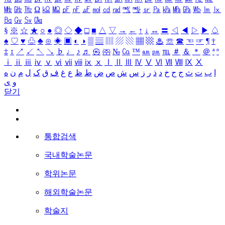
㎒
㎓
㎔
Ω
㏀
㏁
㎊
㎋
㎌
㏖
㏅
㎭
㎮
㎯
㏛
㎩
㎪
㎫
㎬
㏝
㏐
㏓
㏃
㏉
㏜
㏆
§
※
☆
★
○
●
◎
◇
◆
□
■
△
▽
→
←
↑
↓
↔
〓
◁
◀
▷
▶
♤
♠
♡
♥
♧
♣
⊙
◈
▣
◐
◑
▒
▤
▥
▨
▧
▦
▩
♨
☏
☎
☜
☞
¶
†
‡
↕
↗
↙
↖
↘
♭
♩
♪
♬
㉿
㈜
№
㏇
™
㏂
㏘
℡
＃
＆
＊
＠
ª
º
ⅰ
ⅱ
ⅲ
ⅳ
ⅴ
ⅵ
ⅶ
ⅷ
ⅸ
ⅹ
Ⅰ
Ⅱ
Ⅲ
Ⅳ
Ⅴ
Ⅵ
Ⅶ
Ⅷ
Ⅸ
Ⅹ
ا
ب
ت
ث
ج
ح
خ
د
ذ
ر
ز
س
ش
ص
ض
ط
ظ
ع
غ
ف
ق
ک
ل
م
ن
ه
و
ی
닫기
통합검색
국내학술논문
학위논문
해외학술논문
학술지