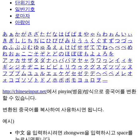
단위기호
일반기호
로마자
아랍어
あ
ぁ
か
が
さ
ざ
た
だ
な
は
ば
ぱ
ま
や
ゃ
ら
わ
ゎ
ん
い
ぃ
き
ぎ
し
じ
ち
ぢ
に
ひ
び
ぴ
み
り
う
ぅ
く
ぐ
す
ず
つ
づ
っ
ぬ
ふ
ぶ
ぷ
む
ゆ
ゅ
る
え
ぇ
け
げ
せ
ぜ
て
で
ね
へ
べ
ぺ
め
れ
お
ぉ
こ
ご
そ
ぞ
と
ど
の
ほ
ぼ
ぽ
も
よ
ょ
ろ
を
ア
ァ
カ
サ
ザ
タ
ダ
ナ
ハ
バ
パ
マ
ヤ
ャ
ラ
ワ
ヮ
ン
イ
ィ
キ
ギ
シ
ジ
チ
ヂ
ニ
ヒ
ビ
ピ
ミ
リ
ウ
ゥ
ク
グ
ス
ズ
ツ
ヅ
ッ
ヌ
フ
ブ
プ
ム
ユ
ュ
ル
エ
ェ
ケ
ゲ
セ
ゼ
テ
デ
ヘ
ベ
ペ
メ
レ
オ
ォ
コ
ゴ
ソ
ゾ
ト
ド
ノ
ホ
ボ
ポ
モ
ヨ
ョ
ロ
ヲ
―
http://chineseinput.net/
에서 pinyin(병음)방식으로 중국어를 변환
할 수 있습니다.
변환된 중국어를 복사하여 사용하시면 됩니다.
예시)
中文 을 입력하시려면
zhongwen
을 입력하시고 space를
누르시면됩니다.