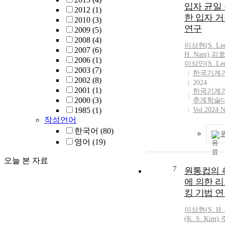
accomplishing
입자 균일
2012
(1)
and ultra-preci
한 입자 
2010
(3)
soldering. The 
연구
2009
(5)
features are ra
2008
(4)
source and the
이상현
(
S.
Le
2007
(6)
made of a mate
H.
Nam)
,
김호
2006
(1)
thermal diffusi
이상민(
S.
Le
2003
(7)
physical mode
한국기계
2002
(8)
conducted for 
2024
2001
(1)
한국기계
heat transport. A simplified
2000
(3)
추계학술
finite volume 
1985
(1)
Vol.2024 N
deviced to sim
작성언어
dependent the
한국어
(80)
of the heating too on 
영어
(19)
soldering is a
reliability of 
오늘 본 자료
numerical mode
7
원통컵의 
experimentally.
에 의한 
numerical tests
킹 기법 
usefulness of 
model in desig
이상현
(
S.
H.
(K.
S.
Kim)
,