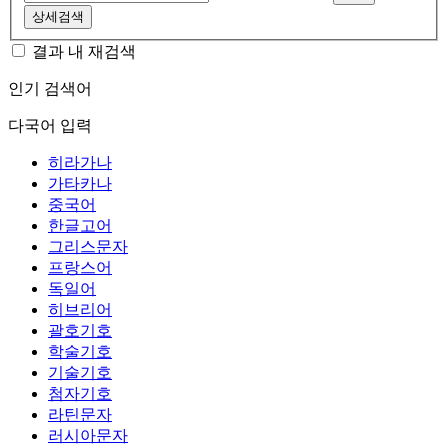
상세검색
결과 내 재검색
인기 검색어
다국어 입력
히라가나
가타카나
중국어
한글고어
그리스문자
프랑스어
독일어
히브리어
괄호기호
학술기호
기술기호
첨자기호
라틴문자
러시아문자