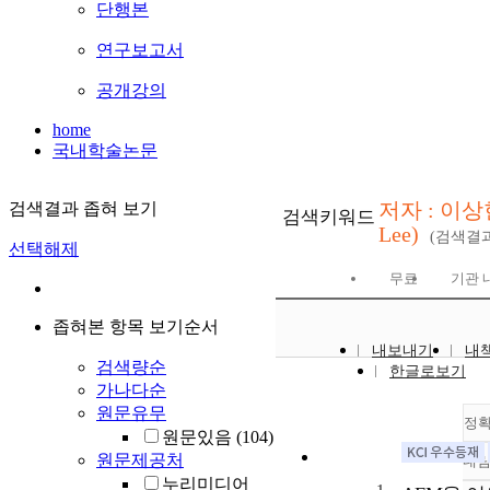
단행본
연구보고서
공개강의
home
국내학술논문
저자 : 이상현
검색결과 좁혀 보기
검색키워드
Lee)
(검색결
선택해제
무료
기관 
좁혀본 항목 보기순서
내보내기
내
검색량순
한글로보기
가나다순
원문유무
정
원문있음
(104)
원문제공처
내
누리미디어