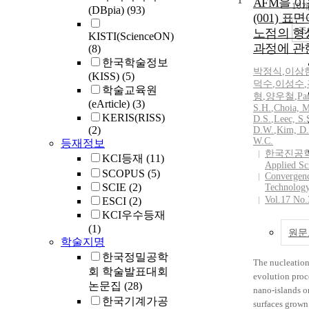
1
AFM을 이
10
(DBpia)
(93)
(001) 표면
조
노점의 형
KISTI(ScienceON)
과정에 관
(8)
한국학술정보
박정식
,
이상
(KISS)
(5)
덕수
,
이성수
,
학술교육원
형
,
양우철
,
Par
(eArticle)
(3)
S.H.
,
Choia, M
KERIS(RISS)
D.
S.
,
Leec,
S.
(2)
D.W.
,
Kim, D.
W.C.
등재정보
한국진공
KCI등재
(11)
Applied Sc
SCOPUS
(5)
Convergen
SCIE
(2)
Technolog
Vol.17 No.
ESCI
(2)
KCI우수등재
(1)
원문
학술지명
한국정밀공학
The nucleatio
회 학술발표대회
evolution proc
논문집
(28)
nano-islands o
한국기계가공
surfaces grown