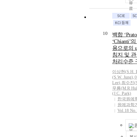
10
백합 ‘Prat
‘Chiant
용으로의 uni
침지 및 
처리수준 
이상현
(
S.H.
(
S.
W. Jung)
,
Lee
)
,
최수진(
무룡(M.R Hu
(J.C. Park)
한국원예
원예과학
Vol.18 No.
복