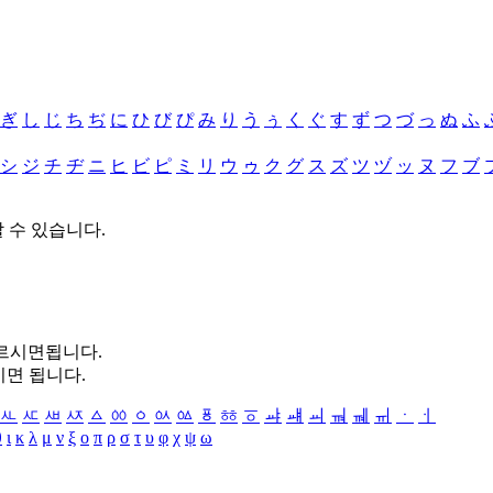
ぎ
し
じ
ち
ぢ
に
ひ
び
ぴ
み
り
う
ぅ
く
ぐ
す
ず
つ
づ
っ
ぬ
ふ
シ
ジ
チ
ヂ
ニ
ヒ
ビ
ピ
ミ
リ
ウ
ゥ
ク
グ
ス
ズ
ツ
ヅ
ッ
ヌ
フ
ブ
할 수 있습니다.
누르시면됩니다.
시면 됩니다.
ㅻ
ㅼ
ㅽ
ㅾ
ㅿ
ㆀ
ㆁ
ㆂ
ㆃ
ㆄ
ㆅ
ㆆ
ㆇ
ㆈ
ㆉ
ㆊ
ㆋ
ㆌ
ㆍ
ㆎ
θ
ι
κ
λ
μ
ν
ξ
ο
π
ρ
σ
τ
υ
φ
χ
ψ
ω