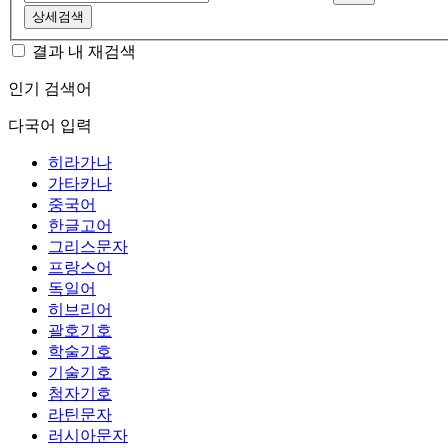
상세검색
결과 내 재검색
인기 검색어
다국어 입력
히라가나
가타카나
중국어
한글고어
그리스문자
프랑스어
독일어
히브리어
괄호기호
학술기호
기술기호
첨자기호
라틴문자
러시아문자