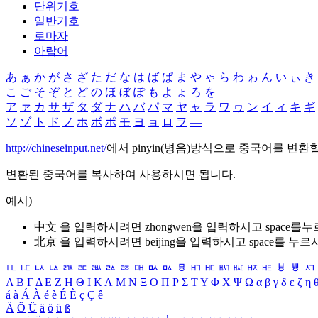
단위기호
일반기호
로마자
아랍어
あ
ぁ
か
が
さ
ざ
た
だ
な
は
ば
ぱ
ま
や
ゃ
ら
わ
ゎ
ん
い
ぃ
き
こ
ご
そ
ぞ
と
ど
の
ほ
ぼ
ぽ
も
よ
ょ
ろ
を
ア
ァ
カ
サ
ザ
タ
ダ
ナ
ハ
バ
パ
マ
ヤ
ャ
ラ
ワ
ヮ
ン
イ
ィ
キ
ギ
ソ
ゾ
ト
ド
ノ
ホ
ボ
ポ
モ
ヨ
ョ
ロ
ヲ
―
http://chineseinput.net/
에서 pinyin(병음)방식으로 중국어를 변환
변환된 중국어를 복사하여 사용하시면 됩니다.
예시)
中文 을 입력하시려면
zhongwen
을 입력하시고 space를
北京 을 입력하시려면
beijing
을 입력하시고 space를 누르
ㅥ
ㅦ
ㅧ
ㅨ
ㅩ
ㅪ
ㅫ
ㅬ
ㅭ
ㅮ
ㅯ
ㅰ
ㅱ
ㅲ
ㅳ
ㅴ
ㅵ
ㅶ
ㅷ
ㅸ
ㅹ
ㅺ
Α
Β
Γ
Δ
Ε
Ζ
Η
Θ
Ι
Κ
Λ
Μ
Ν
Ξ
Ο
Π
Ρ
Σ
Τ
Υ
Φ
Χ
Ψ
Ω
α
β
γ
δ
ε
ζ
η
á
à
Á
À
é
è
É
È
ç
Ç
ê
Ä
Ö
Ü
ä
ö
ü
ß