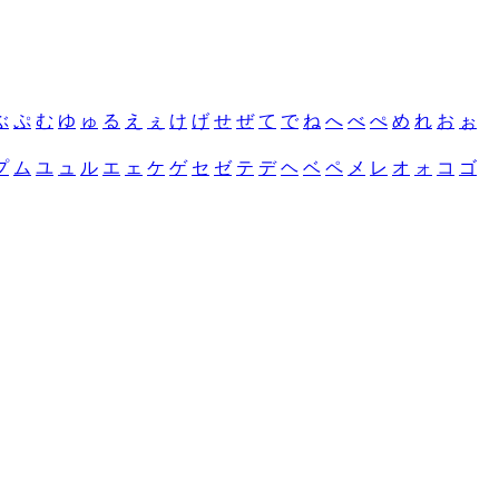
ぶ
ぷ
む
ゆ
ゅ
る
え
ぇ
け
げ
せ
ぜ
て
で
ね
へ
べ
ぺ
め
れ
お
ぉ
プ
ム
ユ
ュ
ル
エ
ェ
ケ
ゲ
セ
ゼ
テ
デ
ヘ
ベ
ペ
メ
レ
オ
ォ
コ
ゴ