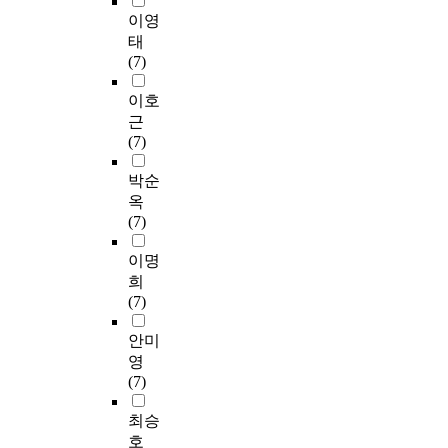
이영
태
(7)
이호
근
(7)
박순
옥
(7)
이명
희
(7)
안미
영
(7)
최승
호