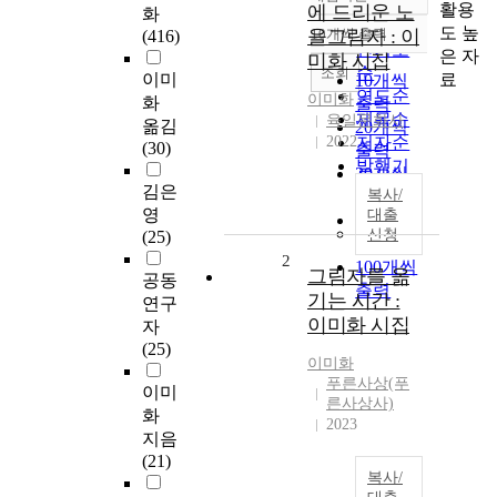
정확도
활용
에 드리운 노
화
순
도 높
을그림자 : 이
10개씩 출력
(416)
내림차순
인기도
은 자
미화 시집
순
조회
료
이미
10개씩
연도순
이미화
화
출력
제목순
육일문화사
옮김
20개씩
2022
저자순
(30)
출력
발행기
30개씩
관순
김은
복사/
출력
영
대출
50개씩
신청
(25)
출력
2
100개씩
그림자를 옮
공동
출력
기는 시간 :
연구
이미화 시집
자
(25)
이미화
푸른사상(푸
이미
른사상사)
화
2023
지음
(21)
복사/