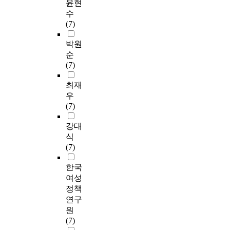
윤현
수
(7)
박원
순
(7)
최재
우
(7)
강대
식
(7)
한국
여성
정책
연구
원
(7)