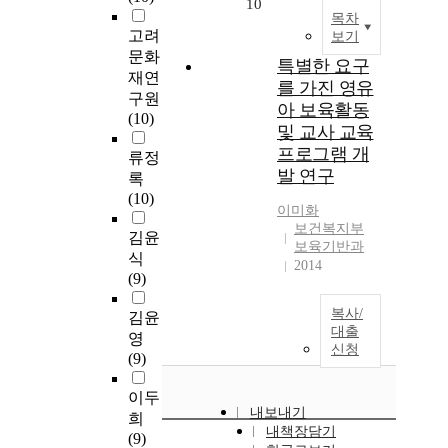
10
목차
고려
보기
문화
특별한 요구
재연
를 가진 영유
구원
아 보육활동
(10)
및 교사 교육
프로그램 개
류정
발 연구
록
(10)
이미화
보건복지부
김윤
보육기반과
식
2014
(9)
복사/
김윤
대출
영
신청
(9)
이두
내보내기
희
내책장담기
(9)