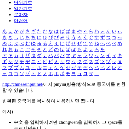
단위기호
일반기호
로마자
아랍어
あ
ぁ
か
が
さ
ざ
た
だ
な
は
ば
ぱ
ま
や
ゃ
ら
わ
ゎ
ん
い
ぃ
き
ぎ
し
じ
ち
ぢ
に
ひ
び
ぴ
み
り
う
ぅ
く
ぐ
す
ず
つ
づ
っ
ぬ
ふ
ぶ
ぷ
む
ゆ
ゅ
る
え
ぇ
け
げ
せ
ぜ
て
で
ね
へ
べ
ぺ
め
れ
お
ぉ
こ
ご
そ
ぞ
と
ど
の
ほ
ぼ
ぽ
も
よ
ょ
ろ
を
ア
ァ
カ
サ
ザ
タ
ダ
ナ
ハ
バ
パ
マ
ヤ
ャ
ラ
ワ
ヮ
ン
イ
ィ
キ
ギ
シ
ジ
チ
ヂ
ニ
ヒ
ビ
ピ
ミ
リ
ウ
ゥ
ク
グ
ス
ズ
ツ
ヅ
ッ
ヌ
フ
ブ
プ
ム
ユ
ュ
ル
エ
ェ
ケ
ゲ
セ
ゼ
テ
デ
ヘ
ベ
ペ
メ
レ
オ
ォ
コ
ゴ
ソ
ゾ
ト
ド
ノ
ホ
ボ
ポ
モ
ヨ
ョ
ロ
ヲ
―
http://chineseinput.net/
에서 pinyin(병음)방식으로 중국어를 변환
할 수 있습니다.
변환된 중국어를 복사하여 사용하시면 됩니다.
예시)
中文 을 입력하시려면
zhongwen
을 입력하시고 space를
누르시면됩니다.