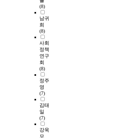
률
(8)
남귀
희
(8)
사회
정책
연구
회
(8)
정주
영
(7)
김태
일
(7)
강욱
모