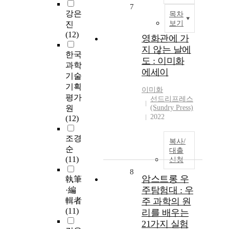
7
강은
목차
보기
진
(12)
영화관에 가
지 않는 날에
한국
도 : 이미화
과학
에세이
기술
기획
이미화
평가
선드리프레스
원
(Sundry Press)
2022
(12)
조경
복사/
순
대출
(11)
신청
8
암스트롱 우
執筆
주탐험대 : 우
·編
輯者
주 과학의 원
(11)
리를 배우는
21가지 실험