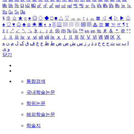
㎒
㎓
㎔
Ω
㏀
㏁
㎊
㎋
㎌
㏖
㏅
㎭
㎮
㎯
㏛
㎩
㎪
㎫
㎬
㏝
㏐
㏓
㏃
㏉
㏜
㏆
§
※
☆
★
○
●
◎
◇
◆
□
■
△
▽
→
←
↑
↓
↔
〓
◁
◀
▷
▶
♤
♠
♡
♥
♧
♣
⊙
◈
▣
◐
◑
▒
▤
▥
▨
▧
▦
▩
♨
☏
☎
☜
☞
¶
†
‡
↕
↗
↙
↖
↘
♭
♩
♪
♬
㉿
㈜
№
㏇
™
㏂
㏘
℡
＃
＆
＊
＠
ª
º
ⅰ
ⅱ
ⅲ
ⅳ
ⅴ
ⅵ
ⅶ
ⅷ
ⅸ
ⅹ
Ⅰ
Ⅱ
Ⅲ
Ⅳ
Ⅴ
Ⅵ
Ⅶ
Ⅷ
Ⅸ
Ⅹ
ا
ب
ت
ث
ج
ح
خ
د
ذ
ر
ز
س
ش
ص
ض
ط
ظ
ع
غ
ف
ق
ک
ل
م
ن
ه
و
ی
닫기
통합검색
국내학술논문
학위논문
해외학술논문
학술지