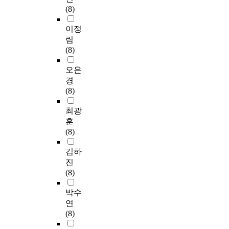
(8)
이정
림
(8)
오은
경
(8)
최광
훈
(8)
김하
진
(8)
박수
연
(8)