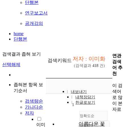
단행본
연구보고서
공개강의
home
단행본
검색결과 좁혀 보기
연관
저자 : 이미화
검색키워드
검색
선택해제
(검색결과
418
건)
어 추
천
좁혀본 항목 보
이 검
기순서
색어
내보내기
로 많
내책장담기
검색량순
한글로보기
이 본
1
가나다순
자료
저자
정확도순
아름다운 꽃
이미
내림차순