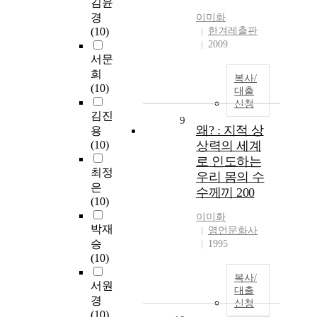
김윤
경
이미화
(10)
한겨레출판
2009
서문
희
복사/
(10)
대출
신청
김진
9
왜? : 지적 상
용
(10)
상력의 세계
로 인도하는
최정
우리 몸의 수
은
수께끼 200
(10)
이미화
박재
영언문화사
승
1995
(10)
복사/
서원
대출
경
신청
(10)