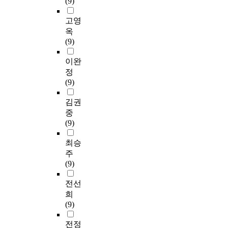
(9)
고영
옥
(9)
이완
정
(9)
김권
중
(9)
최승
주
(9)
전선
희
(9)
전정