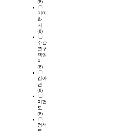
(8)
이미
화
저
(8)
주관
연구
책임
자
(8)
김아
관
(8)
이헌
모
(8)
정석