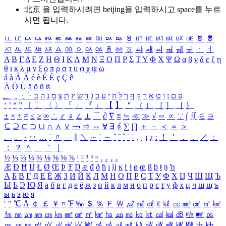
北京 을 입력하시려면
beijing
을 입력하시고 space를 누르
시면 됩니다.
ㅥ
ㅦ
ㅧ
ㅨ
ㅩ
ㅪ
ㅫ
ㅬ
ㅭ
ㅮ
ㅯ
ㅰ
ㅱ
ㅲ
ㅳ
ㅴ
ㅵ
ㅶ
ㅷ
ㅸ
ㅹ
ㅺ
ㅻ
ㅼ
ㅽ
ㅾ
ㅿ
ㆀ
ㆁ
ㆂ
ㆃ
ㆄ
ㆅ
ㆆ
ㆇ
ㆈ
ㆉ
ㆊ
ㆋ
ㆌ
ㆍ
ㆎ
Α
Β
Γ
Δ
Ε
Ζ
Η
Θ
Ι
Κ
Λ
Μ
Ν
Ξ
Ο
Π
Ρ
Σ
Τ
Υ
Φ
Χ
Ψ
Ω
α
β
γ
δ
ε
ζ
η
θ
ι
κ
λ
μ
ν
ξ
ο
π
ρ
σ
τ
υ
φ
χ
ψ
ω
á
à
Á
À
é
è
É
È
ç
Ç
ê
Ä
Ö
Ü
ä
ö
ü
ß
ְ
ֳ
ֲ
ֱ
ָ
ַ
ֵ
ֶ
ִ
ֹ
ּ
ֻ
ׂ
ׁ
ּ
ב
ה
נ
מ
צ
ת
ץ
ש
ד
ג
כ
ע
י
ח
ל
ך
ף
ק
ר
א
ט
ו
ן
ם
פ
‘
’
“
”
〔
〕
〈
〉
「
」
『
』
【
】
＂
（
）
［
］
｛
｝
±
×
÷
≠
≤
≥
∞
∴
♂
♀
∠
⊥
⌒
∂
∇
≡
≒
≪
≫
√
∽
∝
∵
∫
∬
∈
∋
⊆
⊇
⊂
⊃
∪
∩
∧
∨
￢
⇒
⇔
∀
∃
∮
∑
∏
＋
－
＜
＝
＞
、
。
·
‥
…
¨
〃
―
∥
＼
∼
´
～
ˇ
˘
˝
˚
˙
¸
˛
¡
¿
ː
！
＇
，
．
／
：
；
？
＾
＿
｀
｜
½
⅓
⅔
¼
¾
⅛
⅜
⅝
⅞
¹
²
³
⁴
ⁿ
₁
₂
₃
₄
Æ
Ð
Ħ
Ĳ
Ł
Ø
Œ
Þ
Ŧ
Ŋ
æ
đ
ð
ħ
ı
ĳ
ĸ
ŀ
ł
ø
œ
ß
þ
ŧ
ŋ
ŉ
А
Б
В
Г
Д
Е
Ё
Ж
З
И
Й
К
Л
М
Н
О
П
Р
С
Т
У
Ф
Х
Ц
Ч
Ш
Щ
Ъ
Ы
Ь
Э
Ю
Я
а
б
в
г
д
е
ё
ж
з
и
й
к
л
м
н
о
п
р
с
т
у
ф
х
ц
ч
ш
щ
ъ
ы
ь
э
ю
я
′
″
℃
Å
￠
￡
￥
¤
℉
‰
＄
％
Ｆ
￦
㎕
㎖
㎗
ℓ
㎘
㏄
㎣
㎤
㎥
㎦
㎙
㎚
㎛
㎜
㎝
㎞
㎟
㎠
㎡
㎢
㏊
㎍
㎎
㎏
㏏
㎈
㎉
㏈
㎧
㎨
㎰
㎱
㎲
㎳
㎴
㎵
㎶
㎷
㎸
㎹
㎀
㎁
㎂
㎃
㎄
㎺
㎻
㎽
㎾
㎿
㎐
㎑