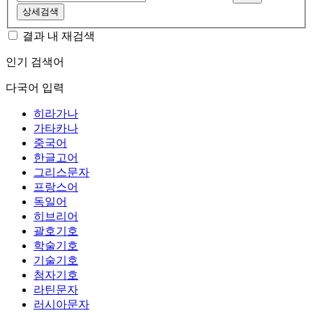
상세검색
결과 내 재검색
인기 검색어
다국어 입력
히라가나
가타카나
중국어
한글고어
그리스문자
프랑스어
독일어
히브리어
괄호기호
학술기호
기술기호
첨자기호
라틴문자
러시아문자