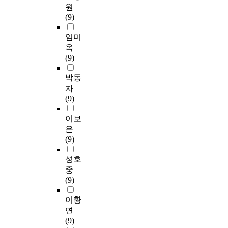
원
(9)
임미
옥
(9)
박동
자
(9)
이보
은
(9)
성호
중
(9)
이황
연
(9)