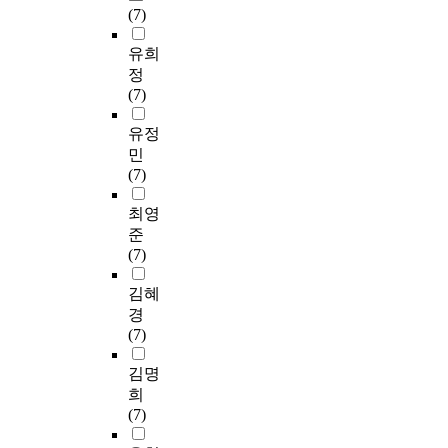
(7)
유희
정
(7)
유정
민
(7)
최영
준
(7)
김혜
경
(7)
김명
희
(7)