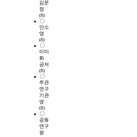
김문
정
(8)
안소
영
(8)
이미
화
공저
(8)
주관
연구
기관
명
(8)
공동
연구
원