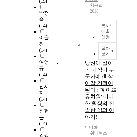
(15)
황금알
2018
박정
숙
(14)
복사/
대출
신청
이윤
진
5
목차
(14)
보기
여영
당신이 살아
규
온 기적이 누
(14)
군가에겐 살
아갈 기적이
전시
된다 : '예아뜨
자
유치원' 이미
(14)
화 원장의 진
솔한 삶의 이
정헌
야기!
근
(14)
이미화
위닝북스
김강