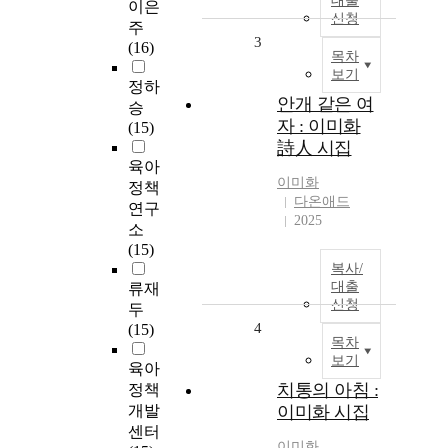
대출
이은
신청
주
3
(16)
목차
보기
정하
안개 같은 여
승
자 : 이미화
(15)
詩人 시집
육아
이미화
정책
다온애드
연구
2025
소
(15)
복사/
대출
류재
신청
두
4
(15)
목차
보기
육아
치통의 아침 :
정책
개발
이미화 시집
센터
이미화