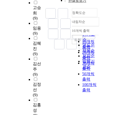
한글로보기
고승
희
정확도순
(9)
내림차순
정확도
임용
순
10개씩 출력
내림차순
(9)
인기도
순
조회
10개씩
김혜
연도순
출력
진
제목순
20개씩
(9)
저자순
출력
발행기
30개씩
김선
관순
출력
주
50개씩
(9)
출력
김정
100개씩
선
출력
(9)
김홍
성