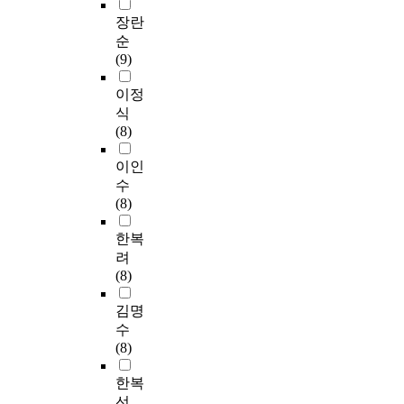
장란
순
(9)
이정
식
(8)
이인
수
(8)
한복
려
(8)
김명
수
(8)
한복
선