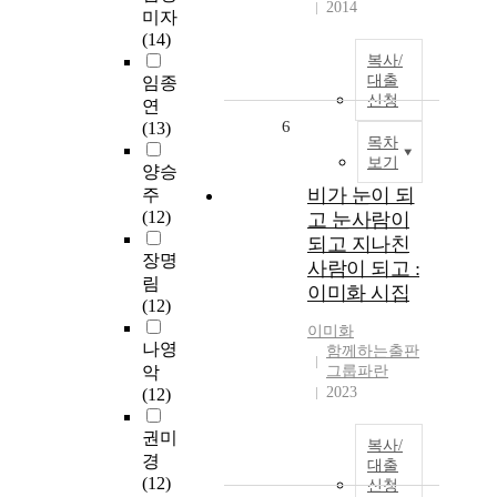
2014
미자
(14)
복사/
대출
임종
신청
연
6
(13)
목차
보기
양승
비가 눈이 되
주
(12)
고 눈사람이
되고 지나친
장명
사람이 되고 :
림
이미화 시집
(12)
이미화
나영
함께하는출판
악
그룹파란
2023
(12)
권미
복사/
경
대출
(12)
신청