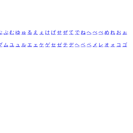
ぶ
ぷ
む
ゆ
ゅ
る
え
ぇ
け
げ
せ
ぜ
て
で
ね
へ
べ
ぺ
め
れ
お
ぉ
プ
ム
ユ
ュ
ル
エ
ェ
ケ
ゲ
セ
ゼ
テ
デ
ヘ
ベ
ペ
メ
レ
オ
ォ
コ
ゴ