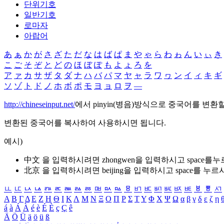
단위기호
일반기호
로마자
아랍어
あ
ぁ
か
が
さ
ざ
た
だ
な
は
ば
ぱ
ま
や
ゃ
ら
わ
ゎ
ん
い
ぃ
き
こ
ご
そ
ぞ
と
ど
の
ほ
ぼ
ぽ
も
よ
ょ
ろ
を
ア
ァ
カ
サ
ザ
タ
ダ
ナ
ハ
バ
パ
マ
ヤ
ャ
ラ
ワ
ヮ
ン
イ
ィ
キ
ギ
ソ
ゾ
ト
ド
ノ
ホ
ボ
ポ
モ
ヨ
ョ
ロ
ヲ
―
http://chineseinput.net/
에서 pinyin(병음)방식으로 중국어를 변환
변환된 중국어를 복사하여 사용하시면 됩니다.
예시)
中文 을 입력하시려면
zhongwen
을 입력하시고 space를
北京 을 입력하시려면
beijing
을 입력하시고 space를 누르
ㅥ
ㅦ
ㅧ
ㅨ
ㅩ
ㅪ
ㅫ
ㅬ
ㅭ
ㅮ
ㅯ
ㅰ
ㅱ
ㅲ
ㅳ
ㅴ
ㅵ
ㅶ
ㅷ
ㅸ
ㅹ
ㅺ
Α
Β
Γ
Δ
Ε
Ζ
Η
Θ
Ι
Κ
Λ
Μ
Ν
Ξ
Ο
Π
Ρ
Σ
Τ
Υ
Φ
Χ
Ψ
Ω
α
β
γ
δ
ε
ζ
η
á
à
Á
À
é
è
É
È
ç
Ç
ê
Ä
Ö
Ü
ä
ö
ü
ß