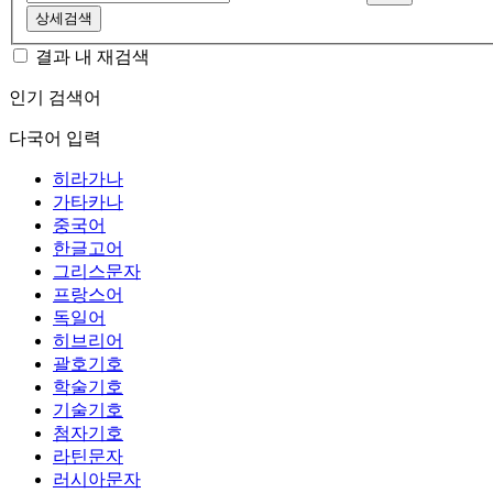
상세검색
결과 내 재검색
인기 검색어
다국어 입력
히라가나
가타카나
중국어
한글고어
그리스문자
프랑스어
독일어
히브리어
괄호기호
학술기호
기술기호
첨자기호
라틴문자
러시아문자