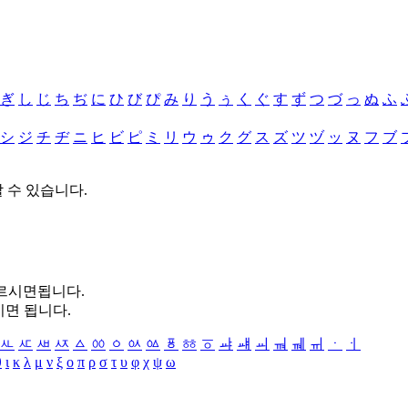
ぎ
し
じ
ち
ぢ
に
ひ
び
ぴ
み
り
う
ぅ
く
ぐ
す
ず
つ
づ
っ
ぬ
ふ
シ
ジ
チ
ヂ
ニ
ヒ
ビ
ピ
ミ
リ
ウ
ゥ
ク
グ
ス
ズ
ツ
ヅ
ッ
ヌ
フ
ブ
할 수 있습니다.
누르시면됩니다.
시면 됩니다.
ㅻ
ㅼ
ㅽ
ㅾ
ㅿ
ㆀ
ㆁ
ㆂ
ㆃ
ㆄ
ㆅ
ㆆ
ㆇ
ㆈ
ㆉ
ㆊ
ㆋ
ㆌ
ㆍ
ㆎ
θ
ι
κ
λ
μ
ν
ξ
ο
π
ρ
σ
τ
υ
φ
χ
ψ
ω