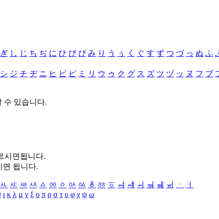
ぎ
し
じ
ち
ぢ
に
ひ
び
ぴ
み
り
う
ぅ
く
ぐ
す
ず
つ
づ
っ
ぬ
ふ
シ
ジ
チ
ヂ
ニ
ヒ
ビ
ピ
ミ
リ
ウ
ゥ
ク
グ
ス
ズ
ツ
ヅ
ッ
ヌ
フ
ブ
할 수 있습니다.
누르시면됩니다.
시면 됩니다.
ㅻ
ㅼ
ㅽ
ㅾ
ㅿ
ㆀ
ㆁ
ㆂ
ㆃ
ㆄ
ㆅ
ㆆ
ㆇ
ㆈ
ㆉ
ㆊ
ㆋ
ㆌ
ㆍ
ㆎ
θ
ι
κ
λ
μ
ν
ξ
ο
π
ρ
σ
τ
υ
φ
χ
ψ
ω