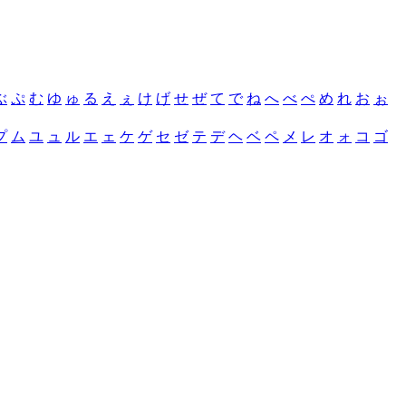
ぶ
ぷ
む
ゆ
ゅ
る
え
ぇ
け
げ
せ
ぜ
て
で
ね
へ
べ
ぺ
め
れ
お
ぉ
プ
ム
ユ
ュ
ル
エ
ェ
ケ
ゲ
セ
ゼ
テ
デ
ヘ
ベ
ペ
メ
レ
オ
ォ
コ
ゴ