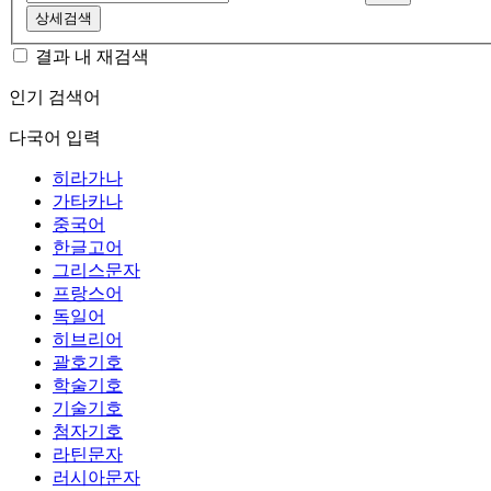
상세검색
결과 내 재검색
인기 검색어
다국어 입력
히라가나
가타카나
중국어
한글고어
그리스문자
프랑스어
독일어
히브리어
괄호기호
학술기호
기술기호
첨자기호
라틴문자
러시아문자