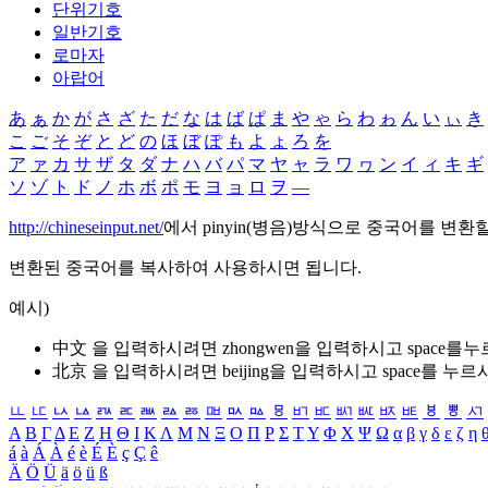
단위기호
일반기호
로마자
아랍어
あ
ぁ
か
が
さ
ざ
た
だ
な
は
ば
ぱ
ま
や
ゃ
ら
わ
ゎ
ん
い
ぃ
き
こ
ご
そ
ぞ
と
ど
の
ほ
ぼ
ぽ
も
よ
ょ
ろ
を
ア
ァ
カ
サ
ザ
タ
ダ
ナ
ハ
バ
パ
マ
ヤ
ャ
ラ
ワ
ヮ
ン
イ
ィ
キ
ギ
ソ
ゾ
ト
ド
ノ
ホ
ボ
ポ
モ
ヨ
ョ
ロ
ヲ
―
http://chineseinput.net/
에서 pinyin(병음)방식으로 중국어를 변환
변환된 중국어를 복사하여 사용하시면 됩니다.
예시)
中文 을 입력하시려면
zhongwen
을 입력하시고 space를
北京 을 입력하시려면
beijing
을 입력하시고 space를 누르
ㅥ
ㅦ
ㅧ
ㅨ
ㅩ
ㅪ
ㅫ
ㅬ
ㅭ
ㅮ
ㅯ
ㅰ
ㅱ
ㅲ
ㅳ
ㅴ
ㅵ
ㅶ
ㅷ
ㅸ
ㅹ
ㅺ
Α
Β
Γ
Δ
Ε
Ζ
Η
Θ
Ι
Κ
Λ
Μ
Ν
Ξ
Ο
Π
Ρ
Σ
Τ
Υ
Φ
Χ
Ψ
Ω
α
β
γ
δ
ε
ζ
η
á
à
Á
À
é
è
É
È
ç
Ç
ê
Ä
Ö
Ü
ä
ö
ü
ß