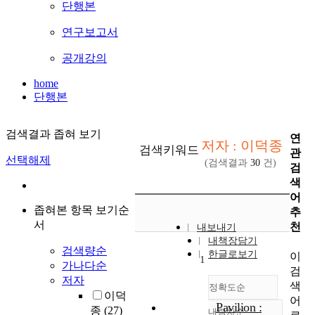
단행본
연구보고서
공개강의
home
단행본
검색결과 좁혀 보기
연
저자 : 이덕종
검색키워드
관
선택해제
(검색결과
30
건)
검
색
어
좁혀본 항목 보기순
추
서
천
내보내기
내책장담기
검색량순
한글로보기
이
1
가나다순
검
저자
색
정확도순
이덕
어
Pavilion :
종
(27)
내림차순