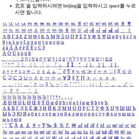
北京 을 입력하시려면
beijing
을 입력하시고 space를 누르
시면 됩니다.
ㅥ
ㅦ
ㅧ
ㅨ
ㅩ
ㅪ
ㅫ
ㅬ
ㅭ
ㅮ
ㅯ
ㅰ
ㅱ
ㅲ
ㅳ
ㅴ
ㅵ
ㅶ
ㅷ
ㅸ
ㅹ
ㅺ
ㅻ
ㅼ
ㅽ
ㅾ
ㅿ
ㆀ
ㆁ
ㆂ
ㆃ
ㆄ
ㆅ
ㆆ
ㆇ
ㆈ
ㆉ
ㆊ
ㆋ
ㆌ
ㆍ
ㆎ
Α
Β
Γ
Δ
Ε
Ζ
Η
Θ
Ι
Κ
Λ
Μ
Ν
Ξ
Ο
Π
Ρ
Σ
Τ
Υ
Φ
Χ
Ψ
Ω
α
β
γ
δ
ε
ζ
η
θ
ι
κ
λ
μ
ν
ξ
ο
π
ρ
σ
τ
υ
φ
χ
ψ
ω
á
à
Á
À
é
è
É
È
ç
Ç
ê
Ä
Ö
Ü
ä
ö
ü
ß
ְ
ֳ
ֲ
ֱ
ָ
ַ
ֵ
ֶ
ִ
ֹ
ּ
ֻ
ׂ
ׁ
ּ
ב
ה
נ
מ
צ
ת
ץ
ש
ד
ג
כ
ע
י
ח
ל
ך
ף
ק
ר
א
ט
ו
ן
ם
פ
‘
’
“
”
〔
〕
〈
〉
「
」
『
』
【
】
＂
（
）
［
］
｛
｝
±
×
÷
≠
≤
≥
∞
∴
♂
♀
∠
⊥
⌒
∂
∇
≡
≒
≪
≫
√
∽
∝
∵
∫
∬
∈
∋
⊆
⊇
⊂
⊃
∪
∩
∧
∨
￢
⇒
⇔
∀
∃
∮
∑
∏
＋
－
＜
＝
＞
、
。
·
‥
…
¨
〃
―
∥
＼
∼
´
～
ˇ
˘
˝
˚
˙
¸
˛
¡
¿
ː
！
＇
，
．
／
：
；
？
＾
＿
｀
｜
½
⅓
⅔
¼
¾
⅛
⅜
⅝
⅞
¹
²
³
⁴
ⁿ
₁
₂
₃
₄
Æ
Ð
Ħ
Ĳ
Ł
Ø
Œ
Þ
Ŧ
Ŋ
æ
đ
ð
ħ
ı
ĳ
ĸ
ŀ
ł
ø
œ
ß
þ
ŧ
ŋ
ŉ
А
Б
В
Г
Д
Е
Ё
Ж
З
И
Й
К
Л
М
Н
О
П
Р
С
Т
У
Ф
Х
Ц
Ч
Ш
Щ
Ъ
Ы
Ь
Э
Ю
Я
а
б
в
г
д
е
ё
ж
з
и
й
к
л
м
н
о
п
р
с
т
у
ф
х
ц
ч
ш
щ
ъ
ы
ь
э
ю
я
′
″
℃
Å
￠
￡
￥
¤
℉
‰
＄
％
Ｆ
￦
㎕
㎖
㎗
ℓ
㎘
㏄
㎣
㎤
㎥
㎦
㎙
㎚
㎛
㎜
㎝
㎞
㎟
㎠
㎡
㎢
㏊
㎍
㎎
㎏
㏏
㎈
㎉
㏈
㎧
㎨
㎰
㎱
㎲
㎳
㎴
㎵
㎶
㎷
㎸
㎹
㎀
㎁
㎂
㎃
㎄
㎺
㎻
㎽
㎾
㎿
㎐
㎑