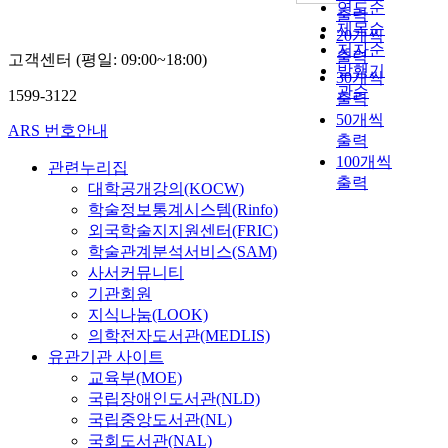
연도순
출력
제목순
20개씩
저자순
출력
고객센터 (평일: 09:00~18:00)
발행기
30개씩
관순
1599-3122
출력
50개씩
ARS 번호안내
출력
100개씩
관련누리집
출력
대학공개강의(KOCW)
학술정보통계시스템(Rinfo)
외국학술지지원센터(FRIC)
학술관계분석서비스(SAM)
사서커뮤니티
기관회원
지식나눔(LOOK)
의학전자도서관(MEDLIS)
유관기관 사이트
교육부(MOE)
국립장애인도서관(NLD)
국립중앙도서관(NL)
국회도서관(NAL)