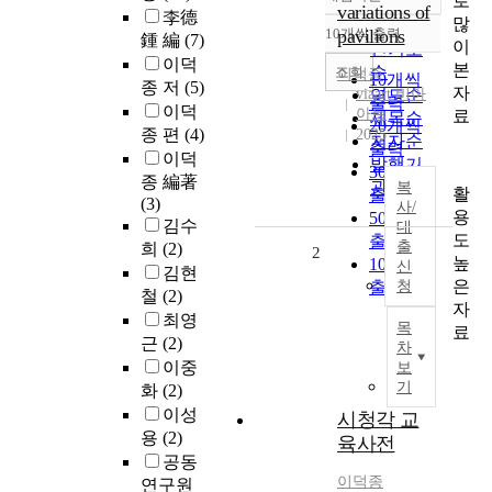
로
정확도
variations of
李德
많
순
10개씩 출력
pavilions
鍾 編
(7)
내림차순
이
인기도
이덕
본
순
조회
이덕종
10개씩
종 저
(5)
자
viaart 비아
연도순
출력
이덕
아트
료
제목순
20개씩
종 편
(4)
2025
저자순
출력
이덕
발행기
30개씩
종 編著
관순
복
활
출력
(3)
사/
용
50개씩
김수
대
도
출력
출
희
(2)
2
높
100개씩
신
김현
은
출력
청
철
(2)
자
최영
목
료
근
(2)
차
이중
보
기
화
(2)
이성
시청각 교
용
(2)
육사전
공동
이덕종
연구원