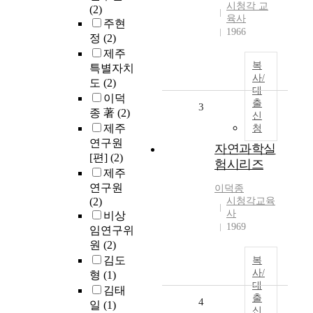
시청각 교
(2)
육사
주현
1966
정
(2)
제주
복
특별자치
사/
도
(2)
대
이덕
출
3
종 著
(2)
신
제주
청
연구원
자연과학실
[편]
(2)
험시리즈
제주
연구원
이덕종
(2)
시청각교육
사
비상
1969
임연구위
원
(2)
김도
복
사/
형
(1)
대
김태
출
4
일
(1)
신