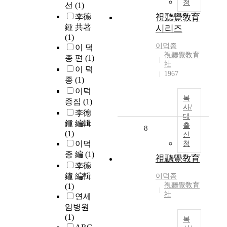
청
선
(1)
李德
視聽覺敎育
鍾 共著
시리즈
(1)
이덕종
이 덕
視聽覺敎育
종 편
(1)
社
이 덕
1967
종
(1)
이덕
복
종집
(1)
사/
李德
대
鍾 編輯
출
8
(1)
신
이덕
청
종 編
(1)
視聽覺敎育
李德
鐘 編輯
이덕종
視聽覺敎育
(1)
社
연세
암병원
(1)
복