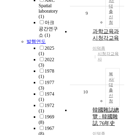
ARC
사/
Spatial
대
laboratory
출
9
(1)
신
아크
청
공간연구
과학교육과
소
(1)
시청각교육
발행연도
2025
이덕종
(1)
시청각교육
2022
사
(3)
1978
복
(1)
사/
1977
대
(3)
출
10
1974
신
(1)
청
1972
韓國雜誌總
(1)
覽 : 韓國雜
1969
(8)
誌 76年史
1967
(8)
이덕종