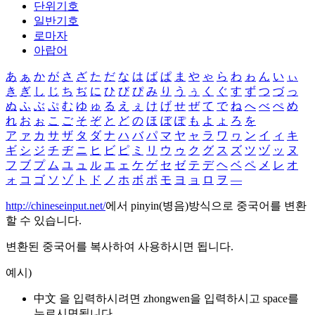
단위기호
일반기호
로마자
아랍어
あ
ぁ
か
が
さ
ざ
た
だ
な
は
ば
ぱ
ま
や
ゃ
ら
わ
ゎ
ん
い
ぃ
き
ぎ
し
じ
ち
ぢ
に
ひ
び
ぴ
み
り
う
ぅ
く
ぐ
す
ず
つ
づ
っ
ぬ
ふ
ぶ
ぷ
む
ゆ
ゅ
る
え
ぇ
け
げ
せ
ぜ
て
で
ね
へ
べ
ぺ
め
れ
お
ぉ
こ
ご
そ
ぞ
と
ど
の
ほ
ぼ
ぽ
も
よ
ょ
ろ
を
ア
ァ
カ
サ
ザ
タ
ダ
ナ
ハ
バ
パ
マ
ヤ
ャ
ラ
ワ
ヮ
ン
イ
ィ
キ
ギ
シ
ジ
チ
ヂ
ニ
ヒ
ビ
ピ
ミ
リ
ウ
ゥ
ク
グ
ス
ズ
ツ
ヅ
ッ
ヌ
フ
ブ
プ
ム
ユ
ュ
ル
エ
ェ
ケ
ゲ
セ
ゼ
テ
デ
ヘ
ベ
ペ
メ
レ
オ
ォ
コ
ゴ
ソ
ゾ
ト
ド
ノ
ホ
ボ
ポ
モ
ヨ
ョ
ロ
ヲ
―
http://chineseinput.net/
에서 pinyin(병음)방식으로 중국어를 변환
할 수 있습니다.
변환된 중국어를 복사하여 사용하시면 됩니다.
예시)
中文 을 입력하시려면
zhongwen
을 입력하시고 space를
누르시면됩니다.