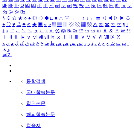
㎒
㎓
㎔
Ω
㏀
㏁
㎊
㎋
㎌
㏖
㏅
㎭
㎮
㎯
㏛
㎩
㎪
㎫
㎬
㏝
㏐
㏓
㏃
㏉
㏜
㏆
§
※
☆
★
○
●
◎
◇
◆
□
■
△
▽
→
←
↑
↓
↔
〓
◁
◀
▷
▶
♤
♠
♡
♥
♧
♣
⊙
◈
▣
◐
◑
▒
▤
▥
▨
▧
▦
▩
♨
☏
☎
☜
☞
¶
†
‡
↕
↗
↙
↖
↘
♭
♩
♪
♬
㉿
㈜
№
㏇
™
㏂
㏘
℡
＃
＆
＊
＠
ª
º
ⅰ
ⅱ
ⅲ
ⅳ
ⅴ
ⅵ
ⅶ
ⅷ
ⅸ
ⅹ
Ⅰ
Ⅱ
Ⅲ
Ⅳ
Ⅴ
Ⅵ
Ⅶ
Ⅷ
Ⅸ
Ⅹ
ا
ب
ت
ث
ج
ح
خ
د
ذ
ر
ز
س
ش
ص
ض
ط
ظ
ع
غ
ف
ق
ک
ل
م
ن
ه
و
ی
닫기
통합검색
국내학술논문
학위논문
해외학술논문
학술지