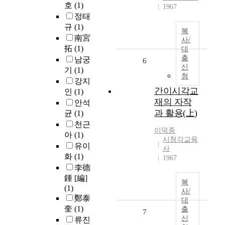
호
(1)
1967
정태
규
(1)
복
南宮
사/
拓
(1)
대
출
남궁
6
신
기
(1)
청
강지
간이시각교
인
(1)
재의 자작
안석
과 활용(上)
균
(1)
천근
이덕종
아
(1)
시청각교육
유이
사
화
(1)
1967
李德
鍾 [編]
복
(1)
사/
鄭泰
대
奎
(1)
출
7
신
류진