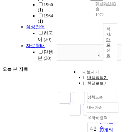
韓國雜誌協
1966
會
(1)
1972
1964
(1)
작성언어
복
한국
사/
어
(30)
대
출
자료형태
신
단행
청
본
(30)
오늘 본 자료
내보내기
내책장담기
한글로보기
정확도순
내림차순
정확도
순
10개씩 출력
내림차순
인기도
순
조회
10개씩