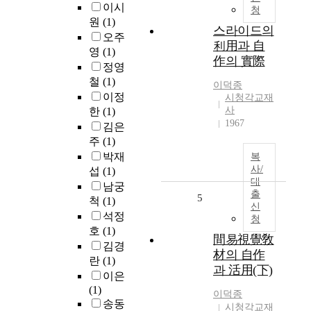
이시
청
원
(1)
스라이드의
오주
利用과 自
영
(1)
作의 實際
정영
철
(1)
이덕종
이정
시청각교재
사
한
(1)
1967
김은
주
(1)
박재
복
사/
섭
(1)
대
남궁
출
5
척
(1)
신
석정
청
호
(1)
間易視覺敎
김경
材의 自作
란
(1)
과 活用(下)
이은
(1)
이덕종
송동
시청각교재