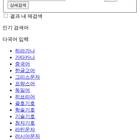
상세검색
결과 내 재검색
인기 검색어
다국어 입력
히라가나
가타카나
중국어
한글고어
그리스문자
프랑스어
독일어
히브리어
괄호기호
학술기호
기술기호
첨자기호
라틴문자
러시아문자