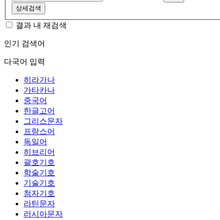
상세검색
결과 내 재검색
인기 검색어
다국어 입력
히라가나
가타카나
중국어
한글고어
그리스문자
프랑스어
독일어
히브리어
괄호기호
학술기호
기술기호
첨자기호
라틴문자
러시아문자