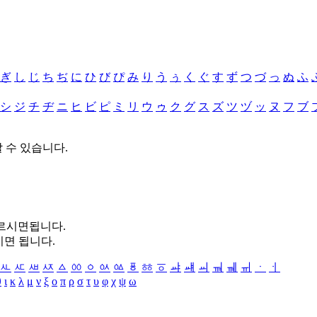
ぎ
し
じ
ち
ぢ
に
ひ
び
ぴ
み
り
う
ぅ
く
ぐ
す
ず
つ
づ
っ
ぬ
ふ
シ
ジ
チ
ヂ
ニ
ヒ
ビ
ピ
ミ
リ
ウ
ゥ
ク
グ
ス
ズ
ツ
ヅ
ッ
ヌ
フ
ブ
할 수 있습니다.
누르시면됩니다.
시면 됩니다.
ㅻ
ㅼ
ㅽ
ㅾ
ㅿ
ㆀ
ㆁ
ㆂ
ㆃ
ㆄ
ㆅ
ㆆ
ㆇ
ㆈ
ㆉ
ㆊ
ㆋ
ㆌ
ㆍ
ㆎ
θ
ι
κ
λ
μ
ν
ξ
ο
π
ρ
σ
τ
υ
φ
χ
ψ
ω