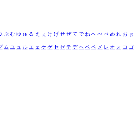
ぶ
ぷ
む
ゆ
ゅ
る
え
ぇ
け
げ
せ
ぜ
て
で
ね
へ
べ
ぺ
め
れ
お
ぉ
プ
ム
ユ
ュ
ル
エ
ェ
ケ
ゲ
セ
ゼ
テ
デ
ヘ
ベ
ペ
メ
レ
オ
ォ
コ
ゴ