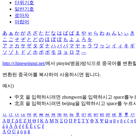
단위기호
일반기호
로마자
아랍어
あ
ぁ
か
が
さ
ざ
た
だ
な
は
ば
ぱ
ま
や
ゃ
ら
わ
ゎ
ん
い
ぃ
き
こ
ご
そ
ぞ
と
ど
の
ほ
ぼ
ぽ
も
よ
ょ
ろ
を
ア
ァ
カ
サ
ザ
タ
ダ
ナ
ハ
バ
パ
マ
ヤ
ャ
ラ
ワ
ヮ
ン
イ
ィ
キ
ギ
ソ
ゾ
ト
ド
ノ
ホ
ボ
ポ
モ
ヨ
ョ
ロ
ヲ
―
http://chineseinput.net/
에서 pinyin(병음)방식으로 중국어를 변환
변환된 중국어를 복사하여 사용하시면 됩니다.
예시)
中文 을 입력하시려면
zhongwen
을 입력하시고 space를
北京 을 입력하시려면
beijing
을 입력하시고 space를 누르
ㅥ
ㅦ
ㅧ
ㅨ
ㅩ
ㅪ
ㅫ
ㅬ
ㅭ
ㅮ
ㅯ
ㅰ
ㅱ
ㅲ
ㅳ
ㅴ
ㅵ
ㅶ
ㅷ
ㅸ
ㅹ
ㅺ
Α
Β
Γ
Δ
Ε
Ζ
Η
Θ
Ι
Κ
Λ
Μ
Ν
Ξ
Ο
Π
Ρ
Σ
Τ
Υ
Φ
Χ
Ψ
Ω
α
β
γ
δ
ε
ζ
η
á
à
Á
À
é
è
É
È
ç
Ç
ê
Ä
Ö
Ü
ä
ö
ü
ß