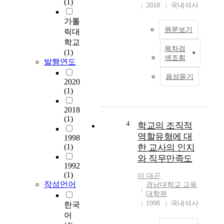
(1)
2018
국내석사
링
리
가톨
원문보기
더
릭대
십
학교
목차검
이
I
(1)
색조회
구
발행연도
n
성
t
음성듣기
원
2020
h
에
(1)
i
게
s
2018
일
s
(1)
으
t
4
학교의 조직적
키
u
역할유형에 대
1998
는
d
(1)
한 교사의 인지
심
y
와 직무만족도
리
,
1992
적
t
(1)
이 대곤
과
h
작성언어
경남대학교 교육
정
e
대학원
을
A
1998
국내석사
한국
일
m
어
의
p