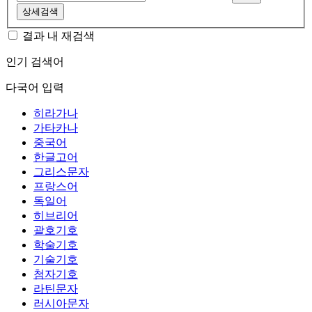
상세검색
결과 내 재검색
인기 검색어
다국어 입력
히라가나
가타카나
중국어
한글고어
그리스문자
프랑스어
독일어
히브리어
괄호기호
학술기호
기술기호
첨자기호
라틴문자
러시아문자