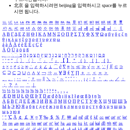
北京 을 입력하시려면
beijing
을 입력하시고 space를 누르
시면 됩니다.
ㅥ
ㅦ
ㅧ
ㅨ
ㅩ
ㅪ
ㅫ
ㅬ
ㅭ
ㅮ
ㅯ
ㅰ
ㅱ
ㅲ
ㅳ
ㅴ
ㅵ
ㅶ
ㅷ
ㅸ
ㅹ
ㅺ
ㅻ
ㅼ
ㅽ
ㅾ
ㅿ
ㆀ
ㆁ
ㆂ
ㆃ
ㆄ
ㆅ
ㆆ
ㆇ
ㆈ
ㆉ
ㆊ
ㆋ
ㆌ
ㆍ
ㆎ
Α
Β
Γ
Δ
Ε
Ζ
Η
Θ
Ι
Κ
Λ
Μ
Ν
Ξ
Ο
Π
Ρ
Σ
Τ
Υ
Φ
Χ
Ψ
Ω
α
β
γ
δ
ε
ζ
η
θ
ι
κ
λ
μ
ν
ξ
ο
π
ρ
σ
τ
υ
φ
χ
ψ
ω
á
à
Á
À
é
è
É
È
ç
Ç
ê
Ä
Ö
Ü
ä
ö
ü
ß
ְ
ֳ
ֲ
ֱ
ָ
ַ
ֵ
ֶ
ִ
ֹ
ּ
ֻ
ׂ
ׁ
ּ
ב
ה
נ
מ
צ
ת
ץ
ש
ד
ג
כ
ע
י
ח
ל
ך
ף
ק
ר
א
ט
ו
ן
ם
פ
‘
’
“
”
〔
〕
〈
〉
「
」
『
』
【
】
＂
（
）
［
］
｛
｝
±
×
÷
≠
≤
≥
∞
∴
♂
♀
∠
⊥
⌒
∂
∇
≡
≒
≪
≫
√
∽
∝
∵
∫
∬
∈
∋
⊆
⊇
⊂
⊃
∪
∩
∧
∨
￢
⇒
⇔
∀
∃
∮
∑
∏
＋
－
＜
＝
＞
、
。
·
‥
…
¨
〃
―
∥
＼
∼
´
～
ˇ
˘
˝
˚
˙
¸
˛
¡
¿
ː
！
＇
，
．
／
：
；
？
＾
＿
｀
｜
½
⅓
⅔
¼
¾
⅛
⅜
⅝
⅞
¹
²
³
⁴
ⁿ
₁
₂
₃
₄
Æ
Ð
Ħ
Ĳ
Ł
Ø
Œ
Þ
Ŧ
Ŋ
æ
đ
ð
ħ
ı
ĳ
ĸ
ŀ
ł
ø
œ
ß
þ
ŧ
ŋ
ŉ
А
Б
В
Г
Д
Е
Ё
Ж
З
И
Й
К
Л
М
Н
О
П
Р
С
Т
У
Ф
Х
Ц
Ч
Ш
Щ
Ъ
Ы
Ь
Э
Ю
Я
а
б
в
г
д
е
ё
ж
з
и
й
к
л
м
н
о
п
р
с
т
у
ф
х
ц
ч
ш
щ
ъ
ы
ь
э
ю
я
′
″
℃
Å
￠
￡
￥
¤
℉
‰
＄
％
Ｆ
￦
㎕
㎖
㎗
ℓ
㎘
㏄
㎣
㎤
㎥
㎦
㎙
㎚
㎛
㎜
㎝
㎞
㎟
㎠
㎡
㎢
㏊
㎍
㎎
㎏
㏏
㎈
㎉
㏈
㎧
㎨
㎰
㎱
㎲
㎳
㎴
㎵
㎶
㎷
㎸
㎹
㎀
㎁
㎂
㎃
㎄
㎺
㎻
㎽
㎾
㎿
㎐
㎑