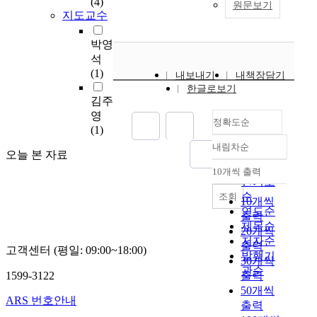
(4)
원문보기
의
h
지도교수
미
i
로
p
박영
보
h
석
며
i
(1)
내보내기
내책장담기
,
l
한글로보기
이
i
김주
를
c
영
통
정확도순
P
(1)
해
o
내림차순
직
정확도
l
오늘 본 자료
무
순
y
10개씩 출력
내림차순
열
m
인기도
의
e
순
조회
10개씩
와
r
연도순
출력
혁
P
제목순
20개씩
신
r
저자순
출력
행
고객센터 (평일: 09:00~18:00)
e
발행기
30개씩
동
c
관순
1599-3122
출력
에
u
50개씩
미
r
ARS 번호안내
출력
치
s