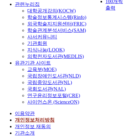
100개씩
는
o
관련누리집
영
출력
r
대학공개강의(KOCW)
향
(
학술정보통계시스템(Rinfo)
을
U
외국학술지지원센터(FRIC)
탐
r
학술관계분석서비스(SAM)
구
e
사서커뮤니티
하
t
기관회원
고
h
지식나눔(LOOK)
그
a
의학전자도서관(MEDLIS)
과
n
유관기관 사이트
정
e
교육부(MOE)
에
A
국립장애인도서관(NLD)
서
c
핵
국립중앙도서관(NL)
r
심
국회도서관(NAL)
y
자
연구윤리정보포털(CRE)
l
기
a
사이언스온 (ScienceON)
평
t
가
이용약관
e
의
개인정보처리방침
N
조
개인정보 재동의
o
절
n
기관소개
효
i