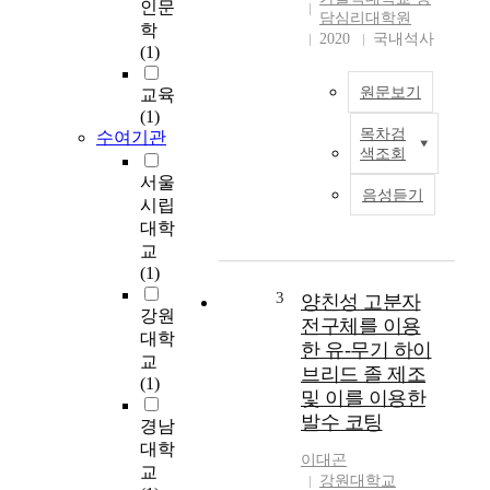
인문
담심리대학원
학
2020
국내석사
(1)
원문보기
교육
(1)
목차검
수여기관
본
색조회
연
서울
구
음성듣기
시립
의
대학
목
적
교
은
(1)
리
3
양친성 고분자
강원
더
전구체를 이용
가
대학
한 유-무기 하이
발
교
브리드 졸 제조
휘
(1)
및 이를 이용한
하
발수 코팅
는
경남
임
대학
이대곤
파
교
강원대학교
워