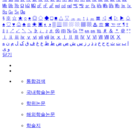
㎒
㎓
㎔
Ω
㏀
㏁
㎊
㎋
㎌
㏖
㏅
㎭
㎮
㎯
㏛
㎩
㎪
㎫
㎬
㏝
㏐
㏓
㏃
㏉
㏜
㏆
§
※
☆
★
○
●
◎
◇
◆
□
■
△
▽
→
←
↑
↓
↔
〓
◁
◀
▷
▶
♤
♠
♡
♥
♧
♣
⊙
◈
▣
◐
◑
▒
▤
▥
▨
▧
▦
▩
♨
☏
☎
☜
☞
¶
†
‡
↕
↗
↙
↖
↘
♭
♩
♪
♬
㉿
㈜
№
㏇
™
㏂
㏘
℡
＃
＆
＊
＠
ª
º
ⅰ
ⅱ
ⅲ
ⅳ
ⅴ
ⅵ
ⅶ
ⅷ
ⅸ
ⅹ
Ⅰ
Ⅱ
Ⅲ
Ⅳ
Ⅴ
Ⅵ
Ⅶ
Ⅷ
Ⅸ
Ⅹ
ا
ب
ت
ث
ج
ح
خ
د
ذ
ر
ز
س
ش
ص
ض
ط
ظ
ع
غ
ف
ق
ک
ل
م
ن
ه
و
ی
닫기
통합검색
국내학술논문
학위논문
해외학술논문
학술지