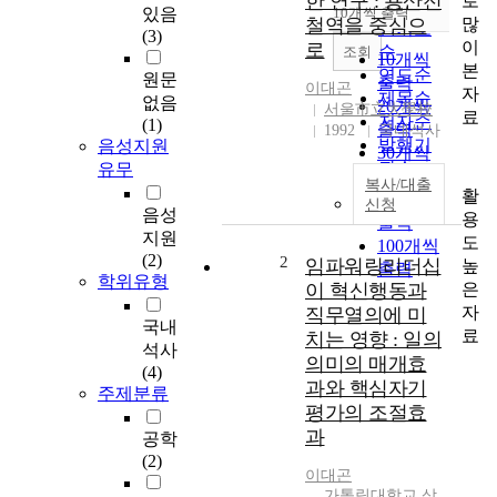
한 연구 : 용산전
로
순
있음
10개씩 출력
내림차순
많
철역을 중심으
인기도
(3)
이
로
순
조회
10개씩
본
연도순
원문
출력
이대곤
자
제목순
없음
20개씩
서울市立大學校
료
저자순
(1)
출력
1992
국내석사
발행기
음성지원
30개씩
관순
유무
출력
복사/대출
활
50개씩
신청
음성
용
출력
지원
도
100개씩
(2)
2
임파워링리더십
높
출력
학위유형
은
이 혁신행동과
자
직무열의에 미
국내
료
치는 영향 : 일의
석사
의미의 매개효
(4)
과와 핵심자기
주제분류
평가의 조절효
과
공학
(2)
이대곤
가톨릭대학교 상