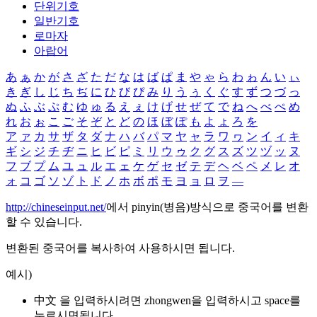
단위기호
일반기호
로마자
아랍어
あ
ぁ
か
が
さ
ざ
た
だ
な
は
ば
ぱ
ま
や
ゃ
ら
わ
ゎ
ん
い
ぃ
き
ぎ
し
じ
ち
ぢ
に
ひ
び
ぴ
み
り
う
ぅ
く
ぐ
す
ず
つ
づ
っ
ぬ
ふ
ぶ
ぷ
む
ゆ
ゅ
る
え
ぇ
け
げ
せ
ぜ
て
で
ね
へ
べ
ぺ
め
れ
お
ぉ
こ
ご
そ
ぞ
と
ど
の
ほ
ぼ
ぽ
も
よ
ょ
ろ
を
ア
ァ
カ
サ
ザ
タ
ダ
ナ
ハ
バ
パ
マ
ヤ
ャ
ラ
ワ
ヮ
ン
イ
ィ
キ
ギ
シ
ジ
チ
ヂ
ニ
ヒ
ビ
ピ
ミ
リ
ウ
ゥ
ク
グ
ス
ズ
ツ
ヅ
ッ
ヌ
フ
ブ
プ
ム
ユ
ュ
ル
エ
ェ
ケ
ゲ
セ
ゼ
テ
デ
ヘ
ベ
ペ
メ
レ
オ
ォ
コ
ゴ
ソ
ゾ
ト
ド
ノ
ホ
ボ
ポ
モ
ヨ
ョ
ロ
ヲ
―
http://chineseinput.net/
에서 pinyin(병음)방식으로 중국어를 변환
할 수 있습니다.
변환된 중국어를 복사하여 사용하시면 됩니다.
예시)
中文 을 입력하시려면
zhongwen
을 입력하시고 space를
누르시면됩니다.