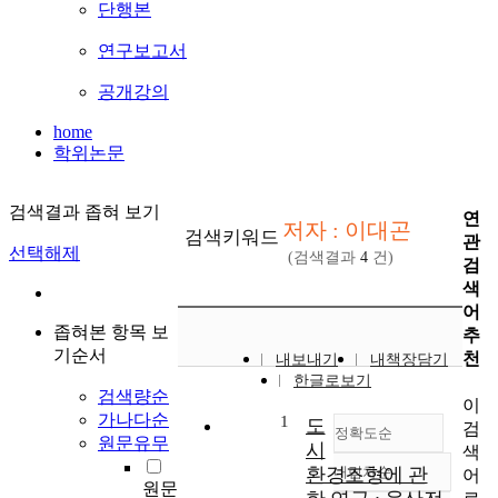
단행본
연구보고서
공개강의
home
학위논문
검색결과 좁혀 보기
연
저자 : 이대곤
검색키워드
관
선택해제
(검색결과
4
건)
검
색
어
좁혀본 항목 보
추
기순서
천
내보내기
내책장담기
한글로보기
검색량순
이
가나다순
1
도
검
정확도순
원문유무
시
색
환경조형에 관
내림차순
어
정확도
원문