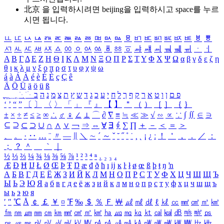
北京 을 입력하시려면
beijing
을 입력하시고 space를 누르
시면 됩니다.
ㅥ
ㅦ
ㅧ
ㅨ
ㅩ
ㅪ
ㅫ
ㅬ
ㅭ
ㅮ
ㅯ
ㅰ
ㅱ
ㅲ
ㅳ
ㅴ
ㅵ
ㅶ
ㅷ
ㅸ
ㅹ
ㅺ
ㅻ
ㅼ
ㅽ
ㅾ
ㅿ
ㆀ
ㆁ
ㆂ
ㆃ
ㆄ
ㆅ
ㆆ
ㆇ
ㆈ
ㆉ
ㆊ
ㆋ
ㆌ
ㆍ
ㆎ
Α
Β
Γ
Δ
Ε
Ζ
Η
Θ
Ι
Κ
Λ
Μ
Ν
Ξ
Ο
Π
Ρ
Σ
Τ
Υ
Φ
Χ
Ψ
Ω
α
β
γ
δ
ε
ζ
η
θ
ι
κ
λ
μ
ν
ξ
ο
π
ρ
σ
τ
υ
φ
χ
ψ
ω
á
à
Á
À
é
è
É
È
ç
Ç
ê
Ä
Ö
Ü
ä
ö
ü
ß
ְ
ֳ
ֲ
ֱ
ָ
ַ
ֵ
ֶ
ִ
ֹ
ּ
ֻ
ׂ
ׁ
ּ
ב
ה
נ
מ
צ
ת
ץ
ש
ד
ג
כ
ע
י
ח
ל
ך
ף
ק
ר
א
ט
ו
ן
ם
פ
‘
’
“
”
〔
〕
〈
〉
「
」
『
』
【
】
＂
（
）
［
］
｛
｝
±
×
÷
≠
≤
≥
∞
∴
♂
♀
∠
⊥
⌒
∂
∇
≡
≒
≪
≫
√
∽
∝
∵
∫
∬
∈
∋
⊆
⊇
⊂
⊃
∪
∩
∧
∨
￢
⇒
⇔
∀
∃
∮
∑
∏
＋
－
＜
＝
＞
、
。
·
‥
…
¨
〃
―
∥
＼
∼
´
～
ˇ
˘
˝
˚
˙
¸
˛
¡
¿
ː
！
＇
，
．
／
：
；
？
＾
＿
｀
｜
½
⅓
⅔
¼
¾
⅛
⅜
⅝
⅞
¹
²
³
⁴
ⁿ
₁
₂
₃
₄
Æ
Ð
Ħ
Ĳ
Ł
Ø
Œ
Þ
Ŧ
Ŋ
æ
đ
ð
ħ
ı
ĳ
ĸ
ŀ
ł
ø
œ
ß
þ
ŧ
ŋ
ŉ
А
Б
В
Г
Д
Е
Ё
Ж
З
И
Й
К
Л
М
Н
О
П
Р
С
Т
У
Ф
Х
Ц
Ч
Ш
Щ
Ъ
Ы
Ь
Э
Ю
Я
а
б
в
г
д
е
ё
ж
з
и
й
к
л
м
н
о
п
р
с
т
у
ф
х
ц
ч
ш
щ
ъ
ы
ь
э
ю
я
′
″
℃
Å
￠
￡
￥
¤
℉
‰
＄
％
Ｆ
￦
㎕
㎖
㎗
ℓ
㎘
㏄
㎣
㎤
㎥
㎦
㎙
㎚
㎛
㎜
㎝
㎞
㎟
㎠
㎡
㎢
㏊
㎍
㎎
㎏
㏏
㎈
㎉
㏈
㎧
㎨
㎰
㎱
㎲
㎳
㎴
㎵
㎶
㎷
㎸
㎹
㎀
㎁
㎂
㎃
㎄
㎺
㎻
㎽
㎾
㎿
㎐
㎑