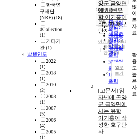
로
정확도
양군 금양면
한국연
많
순
10개씩 출력
에 사는 유
구재단
내림차순
이
인기도
학 이기홍이
(NRF)
(18)
본
순
조회
10개씩
작성한 호구
자
연도순
출력
dCollection
단자
료
제목순
(1)
20개씩
저자순
기타기
이기홍
1861
출력
발행기
한국연구재
관
(1)
30개씩
단(NRF)
관순
발행연도
활
출력
2022
용
50개씩
(1)
도
출력
원문
2018
보기
높
100개씩
(1)
은
출력
2010
2
자
(2)
[고문서] 임
료
2008
자년에 곤양
(1)
군 금양면에
2007
사는 유학
(5)
이기홍이 작
2006
성한 호구단
(4)
자
2005
(1)