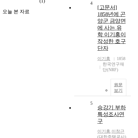
(1)
4
[고문서]
오늘 본 자료
1858년에 곤
양군 금양면
에 사는 유
학 이기홍이
작성한 호구
단자
이기홍
1858
한국연구재
단(NRF)
원문
보기
5
승강기 부하
특성조사연
구
이기홍
,
이창근
(대한주택공사)