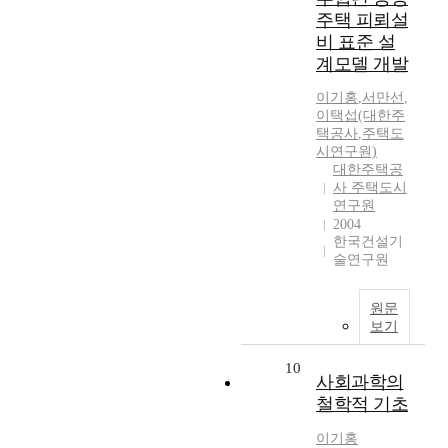
주택 피뢰설
비 표준 설
계모델 개발
이기홍
,
서만선
,
이택섭(대한주
택공사
,
주택도
시연구원)
대한주택공
사 주택도시
연구원
2004
한국건설기
술연구원
원문
보기
10
사회과학의
철학적 기초
이기홍