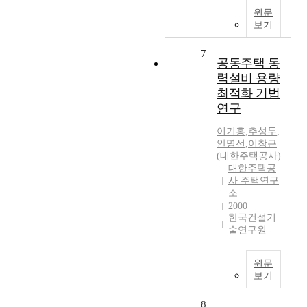
원문
보기
7
공동주택 동
력설비 용량
최적화 기법
연구
이기홍
,
추성두
,
안명선
,
이창근
(대한주택공사)
대한주택공
사 주택연구
소
2000
한국건설기
술연구원
원문
보기
8