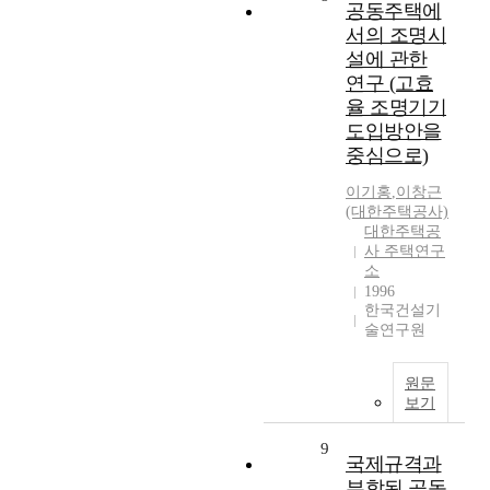
공동주택에
서의 조명시
설에 관한
연구 (고효
율 조명기기
도입방안을
중심으로)
이기홍
,
이창근
(대한주택공사)
대한주택공
사 주택연구
소
1996
한국건설기
술연구원
원문
보기
9
국제규격과
부합된 공동