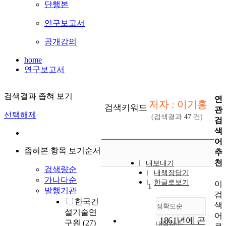
단행본
연구보고서
공개강의
home
연구보고서
검색결과 좁혀 보기
연
저자 : 이기홍
검색키워드
관
선택해제
(검색결과
47
건)
검
색
어
좁혀본 항목 보기순서
추
천
내보내기
검색량순
내책장담기
가나다순
한글로보기
이
1
발행기관
검
한국건
색
정확도순
설기술연
어
1861년에 곤
구원
(27)
내림차순