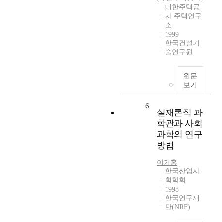
대한주택공
사 주택연구
소
1999
한국건설기
술연구원
원문
보기
6
실재론적 과
학관과 사회
과학의 연구
방법
이기홍
한국산업사
회학회
1998
한국연구재
단(NRF)