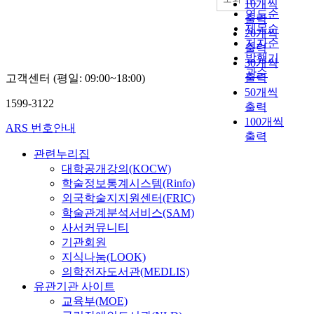
10개씩
연도순
출력
제목순
20개씩
저자순
출력
발행기
30개씩
관순
출력
고객센터 (평일: 09:00~18:00)
50개씩
1599-3122
출력
100개씩
ARS 번호안내
출력
관련누리집
대학공개강의(KOCW)
학술정보통계시스템(Rinfo)
외국학술지지원센터(FRIC)
학술관계분석서비스(SAM)
사서커뮤니티
기관회원
지식나눔(LOOK)
의학전자도서관(MEDLIS)
유관기관 사이트
교육부(MOE)