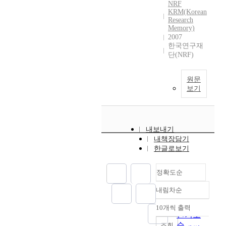
NRF
KRM(Korean
Research
Memory)
2007
한국연구재
단(NRF)
원문
보기
내보내기
내책장담기
한글로보기
정확도순
내림차순
정확도
순
10개씩 출력
내림차순
인기도
순
조회