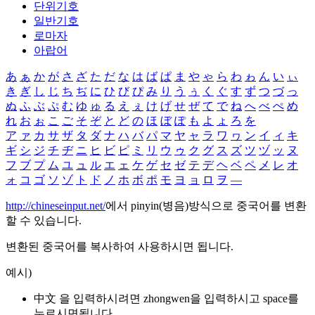
단위기호
일반기호
로마자
아랍어
あ
ぁ
か
が
さ
ざ
た
だ
な
は
ば
ぱ
ま
や
ゃ
ら
わ
ゎ
ん
い
ぃ
き
ぎ
し
じ
ち
ぢ
に
ひ
び
ぴ
み
り
う
ぅ
く
ぐ
す
ず
つ
づ
っ
ぬ
ふ
ぶ
ぷ
む
ゆ
ゅ
る
え
ぇ
け
げ
せ
ぜ
て
で
ね
へ
べ
ぺ
め
れ
お
ぉ
こ
ご
そ
ぞ
と
ど
の
ほ
ぼ
ぽ
も
よ
ょ
ろ
を
ア
ァ
カ
サ
ザ
タ
ダ
ナ
ハ
バ
パ
マ
ヤ
ャ
ラ
ワ
ヮ
ン
イ
ィ
キ
ギ
シ
ジ
チ
ヂ
ニ
ヒ
ビ
ピ
ミ
リ
ウ
ゥ
ク
グ
ス
ズ
ツ
ヅ
ッ
ヌ
フ
ブ
プ
ム
ユ
ュ
ル
エ
ェ
ケ
ゲ
セ
ゼ
テ
デ
ヘ
ベ
ペ
メ
レ
オ
ォ
コ
ゴ
ソ
ゾ
ト
ド
ノ
ホ
ボ
ポ
モ
ヨ
ョ
ロ
ヲ
―
http://chineseinput.net/
에서 pinyin(병음)방식으로 중국어를 변환
할 수 있습니다.
변환된 중국어를 복사하여 사용하시면 됩니다.
예시)
中文 을 입력하시려면
zhongwen
을 입력하시고 space를
누르시면됩니다.