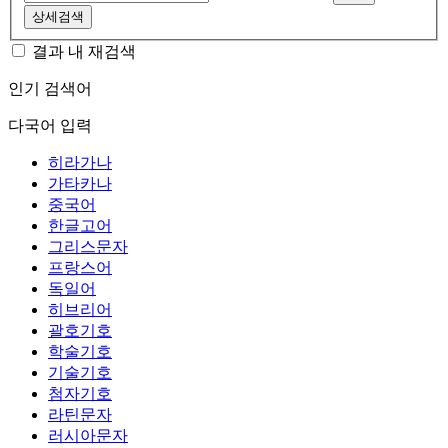
상세검색
결과 내 재검색
인기 검색어
다국어 입력
히라가나
가타카나
중국어
한글고어
그리스문자
프랑스어
독일어
히브리어
괄호기호
학술기호
기술기호
첨자기호
라틴문자
러시아문자