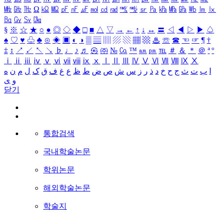
㎒
㎓
㎔
Ω
㏀
㏁
㎊
㎋
㎌
㏖
㏅
㎭
㎮
㎯
㏛
㎩
㎪
㎫
㎬
㏝
㏐
㏓
㏃
㏉
㏜
㏆
§
※
☆
★
○
●
◎
◇
◆
□
■
△
▽
→
←
↑
↓
↔
〓
◁
◀
▷
▶
♤
♠
♡
♥
♧
♣
⊙
◈
▣
◐
◑
▒
▤
▥
▨
▧
▦
▩
♨
☏
☎
☜
☞
¶
†
‡
↕
↗
↙
↖
↘
♭
♩
♪
♬
㉿
㈜
№
㏇
™
㏂
㏘
℡
＃
＆
＊
＠
ª
º
ⅰ
ⅱ
ⅲ
ⅳ
ⅴ
ⅵ
ⅶ
ⅷ
ⅸ
ⅹ
Ⅰ
Ⅱ
Ⅲ
Ⅳ
Ⅴ
Ⅵ
Ⅶ
Ⅷ
Ⅸ
Ⅹ
ا
ب
ت
ث
ج
ح
خ
د
ذ
ر
ز
س
ش
ص
ض
ط
ظ
ع
غ
ف
ق
ک
ل
م
ن
ه
و
ی
닫기
통합검색
국내학술논문
학위논문
해외학술논문
학술지