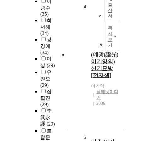
이
출
4
광수
신
(35)
청
최
서해
목
(34)
차
강
보
기
경애
(34)
(예광(詣光)
이
이기영의)
상
(29)
신기묘방
유
[전자책]
진오
(29)
이기영
집
플래닛미디
어
필진
2006
(29)
李
箕永
譯
(29)
불
함문
5