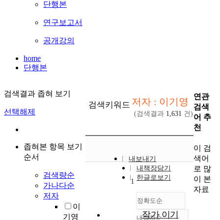
단행본
연구보고서
공개강의
home
단행본
검색결과 좁혀 보기
연관
저자 : 이기영
검색키워드
검색
선택해제
(검색결과
1,631
건)
어 추
천
좁혀본 항목 보기
이 검
순서
색어
내보내기
로 많
내책장담기
검색량순
한글로보기
이 본
1
가나다순
자료
저자
정확도순
이
작가 이기
기영
내림차순