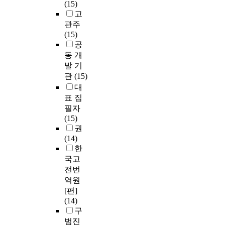
(15)
고
관주
(15)
공
동 개
발 기
관
(15)
대
표 집
필자
(15)
권
(14)
한
국고
전번
역원
[편]
(14)
구
범진