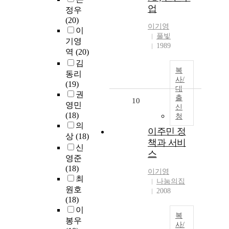
업
정우
(20)
이기영
이
풀빛
기영
1989
역
(20)
김
복
동리
사/
(19)
대
권
출
10
영민
신
(18)
청
의
이주민 정
상
(18)
책과 서비
신
스
영준
(18)
이기영
최
나눔의집
원호
2008
(18)
이
복
봉우
사/