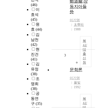
鄭道龍;장
(46)
동지아들
이
外
효석
(45)
이기영
원
太學社
효
(44)
1988
김
남천
복
(42)
사/
현
대
출
진건
3
신
(41)
청
김
유정
문학론
(38)
이기영
조
풀빛
명희
1992
(38)
공
동연
복
사/
구
(35)
대