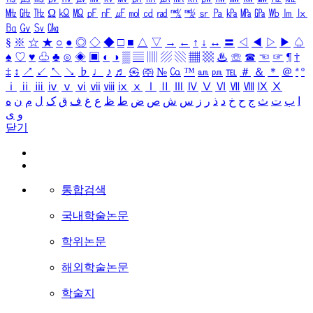
㎒
㎓
㎔
Ω
㏀
㏁
㎊
㎋
㎌
㏖
㏅
㎭
㎮
㎯
㏛
㎩
㎪
㎫
㎬
㏝
㏐
㏓
㏃
㏉
㏜
㏆
§
※
☆
★
○
●
◎
◇
◆
□
■
△
▽
→
←
↑
↓
↔
〓
◁
◀
▷
▶
♤
♠
♡
♥
♧
♣
⊙
◈
▣
◐
◑
▒
▤
▥
▨
▧
▦
▩
♨
☏
☎
☜
☞
¶
†
‡
↕
↗
↙
↖
↘
♭
♩
♪
♬
㉿
㈜
№
㏇
™
㏂
㏘
℡
＃
＆
＊
＠
ª
º
ⅰ
ⅱ
ⅲ
ⅳ
ⅴ
ⅵ
ⅶ
ⅷ
ⅸ
ⅹ
Ⅰ
Ⅱ
Ⅲ
Ⅳ
Ⅴ
Ⅵ
Ⅶ
Ⅷ
Ⅸ
Ⅹ
ا
ب
ت
ث
ج
ح
خ
د
ذ
ر
ز
س
ش
ص
ض
ط
ظ
ع
غ
ف
ق
ک
ل
م
ن
ه
و
ی
닫기
통합검색
국내학술논문
학위논문
해외학술논문
학술지