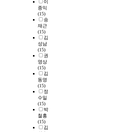
이
종익
(15)
송
재근
(15)
김
성남
(15)
권
영상
(15)
김
동영
(15)
정
수일
(15)
박
철홍
(15)
김