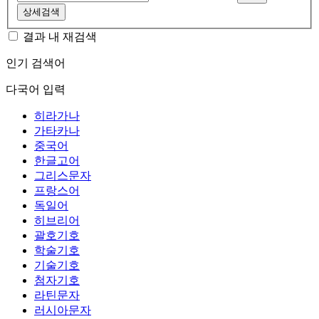
상세검색
결과 내 재검색
인기 검색어
다국어 입력
히라가나
가타카나
중국어
한글고어
그리스문자
프랑스어
독일어
히브리어
괄호기호
학술기호
기술기호
첨자기호
라틴문자
러시아문자