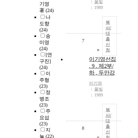
풀빛
기영
1989
著
(24)
나
복
도향
사/
(24)
대
송
출
7
미영
신
(24)
청
[연
이기영선집
구진]
. 9 . 제2부/
(24)
하 , 두만강
이
주형
이기영
(23)
풀빛
정
1989
병조
(23)
복
주
사/
요섭
대
(23)
출
8
지
신
눌
(22)
청