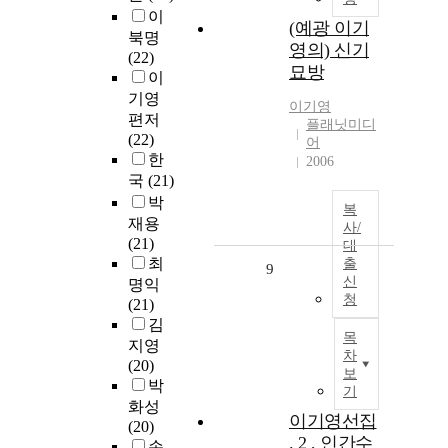
이
(예광 이기
북명
영의) 신기
(22)
묘방
이
기영
이기영
편저
플래닛미디
(22)
어
한
2006
국
(21)
박
복
재용
사/
(21)
대
최
출
9
신
명익
청
(21)
김
목
지영
차
(20)
보
박
기
화성
이기영선집
(20)
. 2 , 인간수
손