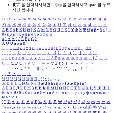
北京 을 입력하시려면
beijing
을 입력하시고 space를 누르
시면 됩니다.
ㅥ
ㅦ
ㅧ
ㅨ
ㅩ
ㅪ
ㅫ
ㅬ
ㅭ
ㅮ
ㅯ
ㅰ
ㅱ
ㅲ
ㅳ
ㅴ
ㅵ
ㅶ
ㅷ
ㅸ
ㅹ
ㅺ
ㅻ
ㅼ
ㅽ
ㅾ
ㅿ
ㆀ
ㆁ
ㆂ
ㆃ
ㆄ
ㆅ
ㆆ
ㆇ
ㆈ
ㆉ
ㆊ
ㆋ
ㆌ
ㆍ
ㆎ
Α
Β
Γ
Δ
Ε
Ζ
Η
Θ
Ι
Κ
Λ
Μ
Ν
Ξ
Ο
Π
Ρ
Σ
Τ
Υ
Φ
Χ
Ψ
Ω
α
β
γ
δ
ε
ζ
η
θ
ι
κ
λ
μ
ν
ξ
ο
π
ρ
σ
τ
υ
φ
χ
ψ
ω
á
à
Á
À
é
è
É
È
ç
Ç
ê
Ä
Ö
Ü
ä
ö
ü
ß
ְ
ֳ
ֲ
ֱ
ָ
ַ
ֵ
ֶ
ִ
ֹ
ּ
ֻ
ׂ
ׁ
ּ
ב
ה
נ
מ
צ
ת
ץ
ש
ד
ג
כ
ע
י
ח
ל
ך
ף
ק
ר
א
ט
ו
ן
ם
פ
‘
’
“
”
〔
〕
〈
〉
「
」
『
』
【
】
＂
（
）
［
］
｛
｝
±
×
÷
≠
≤
≥
∞
∴
♂
♀
∠
⊥
⌒
∂
∇
≡
≒
≪
≫
√
∽
∝
∵
∫
∬
∈
∋
⊆
⊇
⊂
⊃
∪
∩
∧
∨
￢
⇒
⇔
∀
∃
∮
∑
∏
＋
－
＜
＝
＞
、
。
·
‥
…
¨
〃
―
∥
＼
∼
´
～
ˇ
˘
˝
˚
˙
¸
˛
¡
¿
ː
！
＇
，
．
／
：
；
？
＾
＿
｀
｜
½
⅓
⅔
¼
¾
⅛
⅜
⅝
⅞
¹
²
³
⁴
ⁿ
₁
₂
₃
₄
Æ
Ð
Ħ
Ĳ
Ł
Ø
Œ
Þ
Ŧ
Ŋ
æ
đ
ð
ħ
ı
ĳ
ĸ
ŀ
ł
ø
œ
ß
þ
ŧ
ŋ
ŉ
А
Б
В
Г
Д
Е
Ё
Ж
З
И
Й
К
Л
М
Н
О
П
Р
С
Т
У
Ф
Х
Ц
Ч
Ш
Щ
Ъ
Ы
Ь
Э
Ю
Я
а
б
в
г
д
е
ё
ж
з
и
й
к
л
м
н
о
п
р
с
т
у
ф
х
ц
ч
ш
щ
ъ
ы
ь
э
ю
я
′
″
℃
Å
￠
￡
￥
¤
℉
‰
＄
％
Ｆ
￦
㎕
㎖
㎗
ℓ
㎘
㏄
㎣
㎤
㎥
㎦
㎙
㎚
㎛
㎜
㎝
㎞
㎟
㎠
㎡
㎢
㏊
㎍
㎎
㎏
㏏
㎈
㎉
㏈
㎧
㎨
㎰
㎱
㎲
㎳
㎴
㎵
㎶
㎷
㎸
㎹
㎀
㎁
㎂
㎃
㎄
㎺
㎻
㎽
㎾
㎿
㎐
㎑