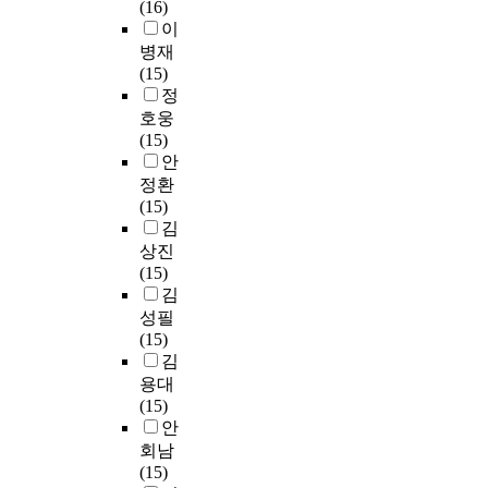
(16)
이
병재
(15)
정
호웅
(15)
안
정환
(15)
김
상진
(15)
김
성필
(15)
김
용대
(15)
안
회남
(15)