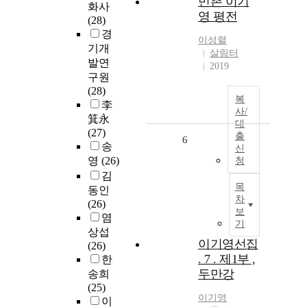
민촌 이기
화사
영 평전
(28)
경
이성렬
기개
살림터
발연
2019
구원
(28)
복
李
사/
箕永
대
(27)
출
6
송
신
영
(26)
청
김
목
동인
차
(26)
보
염
기
상섭
이기영선집
(26)
. 7 . 제1부 ,
한
두만강
송희
(25)
이기영
이