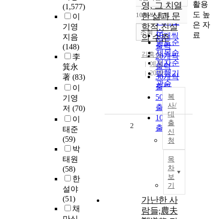
정확도
활용
영, 그 치열
(1,577)
순
도 높
10개씩 출력
한 삶과 문
이
내림차순
인기도
은 자
학적 진실
기영
순
조회
료
10개씩
지음
의 수준
연도순
출력
(148)
제목순
김흥식
20개씩
李
저자순
예옥
출력
箕永
발행기
2020
30개씩
著
(83)
관순
출력
이
50개씩
복
기영
사/
출력
저
(70)
대
100개씩
이
출
2
출력
태준
신
(59)
청
박
태원
목
차
(58)
보
한
기
설야
(51)
가난한 사
채
람들;農夫
만식