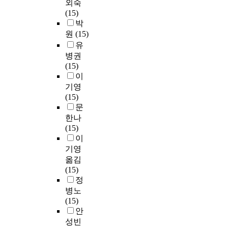
외숙
(15)
박
원
(15)
유
병권
(15)
이
기영
(15)
문
한나
(15)
이
기영
옮김
(15)
정
병노
(15)
안
성빈