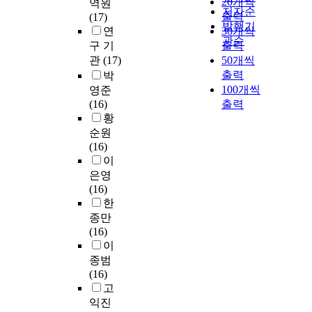
20개씩
역원
저자순
출력
(17)
발행기
연
30개씩
관순
구 기
출력
관
(17)
50개씩
출력
박
100개씩
영준
(16)
출력
황
순원
(16)
이
은영
(16)
한
종만
(16)
이
종범
(16)
고
익진