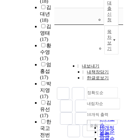
(18)
대
김
출
대년
신
(18)
청
김
목
영태
차
(17)
보
황
기
수영
(17)
엄
내보내기
흥섭
내책장담기
(17)
한글로보기
박
지영
정확도순
(17)
김
내림차순
정확도
유선
순
10개씩 출력
(17)
내림차순
인기도
한
순
조회
10개씩
국고
연도순
출력
전번
제목순