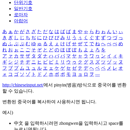
단위기호
일반기호
로마자
아랍어
あ
ぁ
か
が
さ
ざ
た
だ
な
は
ば
ぱ
ま
や
ゃ
ら
わ
ゎ
ん
い
ぃ
き
ぎ
し
じ
ち
ぢ
に
ひ
び
ぴ
み
り
う
ぅ
く
ぐ
す
ず
つ
づ
っ
ぬ
ふ
ぶ
ぷ
む
ゆ
ゅ
る
え
ぇ
け
げ
せ
ぜ
て
で
ね
へ
べ
ぺ
め
れ
お
ぉ
こ
ご
そ
ぞ
と
ど
の
ほ
ぼ
ぽ
も
よ
ょ
ろ
を
ア
ァ
カ
サ
ザ
タ
ダ
ナ
ハ
バ
パ
マ
ヤ
ャ
ラ
ワ
ヮ
ン
イ
ィ
キ
ギ
シ
ジ
チ
ヂ
ニ
ヒ
ビ
ピ
ミ
リ
ウ
ゥ
ク
グ
ス
ズ
ツ
ヅ
ッ
ヌ
フ
ブ
プ
ム
ユ
ュ
ル
エ
ェ
ケ
ゲ
セ
ゼ
テ
デ
ヘ
ベ
ペ
メ
レ
オ
ォ
コ
ゴ
ソ
ゾ
ト
ド
ノ
ホ
ボ
ポ
モ
ヨ
ョ
ロ
ヲ
―
http://chineseinput.net/
에서 pinyin(병음)방식으로 중국어를 변환
할 수 있습니다.
변환된 중국어를 복사하여 사용하시면 됩니다.
예시)
中文 을 입력하시려면
zhongwen
을 입력하시고 space를
누르시면됩니다.