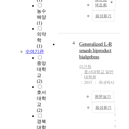
자
University in Gwangju
색조회
료
city Sampling was
농수
수
made by randomly
음성듣기
해양
집
choosing every 500
(1)
과
observations from each
정
of three differently
의약
에
aged groups; 12 years
학
서
4
old group, 13 years old
Generalized L-R
(1)
다
group, and 14 years
smash biproduct
수여기관
양
old group respectively.
bialgebras
한
Obtained results are as
중앙
원
follows; 1. The
이근창
대학
인
physique of the
호서대학교 일반
교
으
대학원
sampled middle school
(2)
로
2015
국내박사
girls are shown on
인
Table 1. The physique
호서
하
of the sampled girls
원문보기
대학
여
were better those of the
교
일
same aged girls in
음성듣기
가
(2)
부
Jeonnam area. As the
체
관
age was getting old,
상
경북
측
the growing races of
에
대학
되