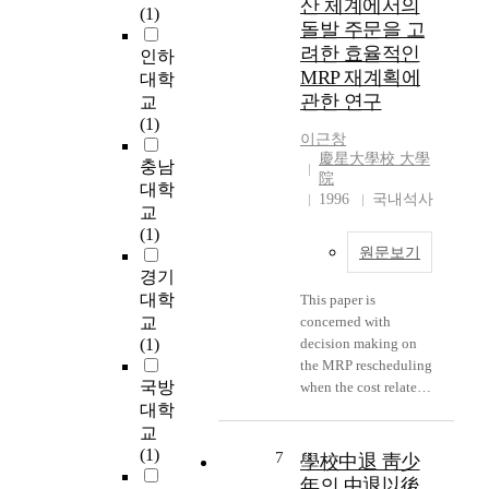
산 체계에서의
문
답
(1)
and sit up, slight
article [7] by Milnor
에
돌발 주문을 고
(
improvements were
and Moore. Hopf
서
려한 효율적인
n
인하
shown by the increased
algebras also came up
일
MRP 재계획에
o
대학
age. 3. The result of
in the representation
반
n
관한 연구
교
correlation analysis on
theory of Lie groups
화
r
(1)
physiques themselves
and algebraic groups
된
이근창
e
are shown on Table 3.
(see [8], [9], [10], [11]).
여
慶星大學校 大學
s
충남
There were
For abstract Hopf
곱
院
p
대학
significantly high
algebras, we refer to
1996
국내석사
를
o
positive correlations
교
Abe's and Sweedler's
새
n
between the height and
(1)
monographs [4], [8].
로
s
원문보기
the weight, and the
The smash product
이
e
경기
weight and the
algebra and the smash
정
)
physical progression as
대학
coproduct coalgebra
This paper is
의
자
well. But no
교
are well konwn in the
concerned with
하
료
correlation was found
(1)
context of Hopf
decision making on
고
라
between the height and
algebra [2], [4] and
the MRP rescheduling
가
고
the physical
국방
these notions can be
when the cost related
c
한
progression. 4. The
대학
viewed as being
to inventory and
o
다
result of correlation
motivated by semi-
production is unknown
교
a
.
analysis on physical
direct product
and orders are
(1)
7
學校中退 靑少
s
무
fitnesses themselves
construction in the
happened
年의 中退以後
s