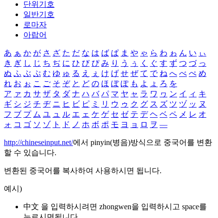
단위기호
일반기호
로마자
아랍어
あ
ぁ
か
が
さ
ざ
た
だ
な
は
ば
ぱ
ま
や
ゃ
ら
わ
ゎ
ん
い
ぃ
き
ぎ
し
じ
ち
ぢ
に
ひ
び
ぴ
み
り
う
ぅ
く
ぐ
す
ず
つ
づ
っ
ぬ
ふ
ぶ
ぷ
む
ゆ
ゅ
る
え
ぇ
け
げ
せ
ぜ
て
で
ね
へ
べ
ぺ
め
れ
お
ぉ
こ
ご
そ
ぞ
と
ど
の
ほ
ぼ
ぽ
も
よ
ょ
ろ
を
ア
ァ
カ
サ
ザ
タ
ダ
ナ
ハ
バ
パ
マ
ヤ
ャ
ラ
ワ
ヮ
ン
イ
ィ
キ
ギ
シ
ジ
チ
ヂ
ニ
ヒ
ビ
ピ
ミ
リ
ウ
ゥ
ク
グ
ス
ズ
ツ
ヅ
ッ
ヌ
フ
ブ
プ
ム
ユ
ュ
ル
エ
ェ
ケ
ゲ
セ
ゼ
テ
デ
ヘ
ベ
ペ
メ
レ
オ
ォ
コ
ゴ
ソ
ゾ
ト
ド
ノ
ホ
ボ
ポ
モ
ヨ
ョ
ロ
ヲ
―
http://chineseinput.net/
에서 pinyin(병음)방식으로 중국어를 변환
할 수 있습니다.
변환된 중국어를 복사하여 사용하시면 됩니다.
예시)
中文 을 입력하시려면
zhongwen
을 입력하시고 space를
누르시면됩니다.