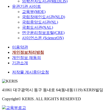
.
의학전자도서관(MEDLIS)
대
참여, 전문가의 지지로
나
유관기관 사이트
체
구성하여 중퇴이후의
아
교육부(MOE)
군
적응/부적응 집단에
가
국립장애인도서관(NLD)
은
따른 차이를 보는 것으
일
국립중앙도서관(NL)
기
로 설정하였다. 연구를
반
국회도서관(NAL)
본
위하여 대전시 거주
화
적
연구윤리정보포털(CRE)
중, 고교 중퇴 청소년
된
으
사이언스온 (ScienceON)
을 모집단으로 적응유
곱
로
형에 속하는 집단과 부
대
이용약관
자
적응유형에 속하는 집
수
개인정보처리방침
료
단으로 나누어 설문지
구
의
개인정보 재동의
를 통하여 138개의 자
조
모
기관소개
료를 수집하였으며, 빈
와
든
도분석과, 교차분석, t
일
저작물 게시중단요청
특
검증 등을 통하여 분석
반
성
하였다. 그 결과 개인
화
변
관련 요인에서는 자아
된
수
존중감과 자아통제력
41061 대구광역시 동구 동내로 64(동내동1119) KERIS빌딩
여
를
모두 적응여부와 통계
곱
이
적으로 유의한 것으로
Copyright© KERIS. ALL RIGHTS RESERVED
여
용
분석되었으며, 가족요
대
하
인으로 가족구조, 양육
수