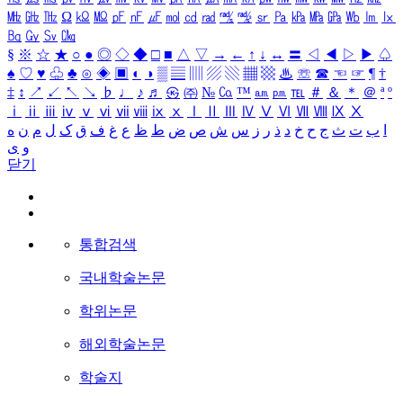
㎒
㎓
㎔
Ω
㏀
㏁
㎊
㎋
㎌
㏖
㏅
㎭
㎮
㎯
㏛
㎩
㎪
㎫
㎬
㏝
㏐
㏓
㏃
㏉
㏜
㏆
§
※
☆
★
○
●
◎
◇
◆
□
■
△
▽
→
←
↑
↓
↔
〓
◁
◀
▷
▶
♤
♠
♡
♥
♧
♣
⊙
◈
▣
◐
◑
▒
▤
▥
▨
▧
▦
▩
♨
☏
☎
☜
☞
¶
†
‡
↕
↗
↙
↖
↘
♭
♩
♪
♬
㉿
㈜
№
㏇
™
㏂
㏘
℡
＃
＆
＊
＠
ª
º
ⅰ
ⅱ
ⅲ
ⅳ
ⅴ
ⅵ
ⅶ
ⅷ
ⅸ
ⅹ
Ⅰ
Ⅱ
Ⅲ
Ⅳ
Ⅴ
Ⅵ
Ⅶ
Ⅷ
Ⅸ
Ⅹ
ا
ب
ت
ث
ج
ح
خ
د
ذ
ر
ز
س
ش
ص
ض
ط
ظ
ع
غ
ف
ق
ک
ل
م
ن
ه
و
ی
닫기
통합검색
국내학술논문
학위논문
해외학술논문
학술지