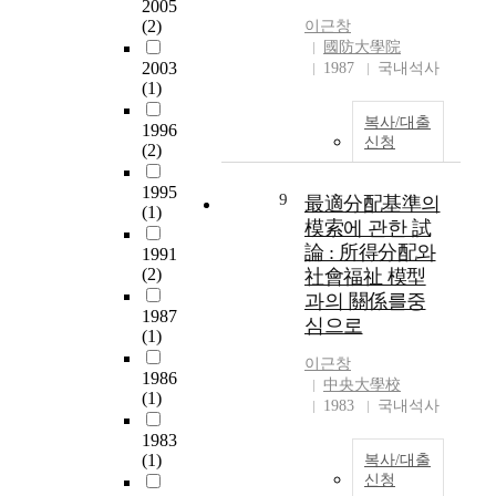
2005
며
기
인생이 바뀌게 되는 이
good scores in all
left H-module algebra
due to unexpected
(2)
이근창
여
반
중요시기에 학교 중퇴
kinds of athletic
and be also a left H-
urgent orders, under
國防大學院
대
으
라는 문제행동으로 어
aports. 5. The results of
comodule coalgebra.
the condition that
2003
1987
국내석사
수
로
려움을 겪고 있는 청소
correlation analysis
(1)
Let D be a bialgebra
there exists no proper
이
대
년들을 통하여 청소년
between physiques and
and a left H-comodule
inventory costs, such
고
복사/대출
체
들의 변화와 성장에 도
1996
physical fitnesses are
algebra and be also a
as holding or carrying
D
신청
군
(2)
움을 주고자 하는데 있
shown on Table 5.
left H-module
cost, set-up cost,
가
을
다. 기존의 중퇴청소년
There were low
coalgebra. In Section
shortage cost, etc. A
대
1995
형
관련 연구들의 학교중
correlations between
3, we will find
decision support
9
最適分配基準의
수
(1)
성
퇴 원인과 그로 인해
the height and the
necessary and
System is developed in
模索에 관한 試
이
하
파생되는 문제점 위주
weight for the 12 to 13
sufficient conditions
order to implement the
論 : 所得分配와
며
1991
여
에서 벗어나, 중퇴문제
years old groups, while
for the generalized
above methodology
(2)
여
社會福祉 模型
대
를 사전에 예방하고,
no correlation was
smash product algebra
using spreadsheet, in
대
과의 關係를중
체
이미 중퇴한 청소년에
found from 14 years
structure and the
order to be used easily
1987
수
심으로
를
게는 중퇴이후의 적응
old group. No
generalized smash
by small company
(1)
라
실
에 방향을 제시할 수
correlations were
coproduct coalgebra
administrators.
하
이근창
시
있는 시각을 가지고 시
found between the
structure on Bⓧ_(k)D
1986
자
中央大學校
하
작하였다. 그러므로 본
weight and the
(1)
to afford B×^(L)_(H)D
1983
국내석사
.
면
연구는 학교중퇴라는
physical fitnesses, and
a bialgegra stucture.
본
,
높은 위기에 처해있는
1983
the physical
This particular
논
한
(1)
청소년들을 대상으로
복사/대출
progression and the
situation has been
문
대
신청
중퇴이후 적응/부적응
physical fitnesses. But,
considered in [3] when
에