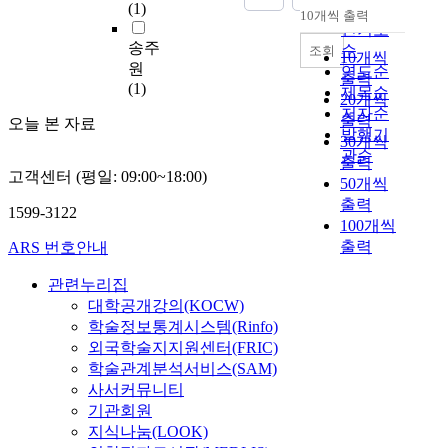
(1)
순
서
10개씩 출력
르
퇴 이후 적응/부적응
내림차순
인기도
일
기
집단에 따라 개인관련
송주
순
조회
반
10개씩
때
요인에 차이가 있는
원
연도순
화
문
출력
가? 둘째, 학교중퇴 이
(1)
된
제목순
에
후 적응/부적응 집단
20개씩
여
저자순
대
에 따라 가족관련 요인
출력
오늘 본 자료
곱
발행기
체
에 차이가 있는가? 셋
30개씩
를
관순
자
째, 학교중퇴 이후 적
출력
동
고객센터 (평일: 09:00~18:00)
료
응/부적응 집단에 따
50개씩
시
의
라 사회환경관련 요인
출력
에
1599-3122
편
에 차이가 있는가? 개
100개씩
가
향
인관련 요인으로 자아
출력
ARS 번호안내
지
을
존중감과 자아통제감,
는
줄
가족관련 요인으로 가
관련누리집
겹
일
족구조, 양육태도, 가
대학공개강의(KOCW)
곱
수
족의 지지, 경제상황
학술정보통계시스템(Rinfo)
을
있
을, 사회환경관련 요인
외국학술지지원센터(FRIC)
정
다
으로 이전학교의 부적
학술관계분석서비스(SAM)
의
.
응 정도, 또래집단의
사서커뮤니티
하
이
비행성향, 또래집단의
기관회원
였
러
지지, 지역사회 활동,
지식나눔(LOOK)
다
한
사회복지프로그램의