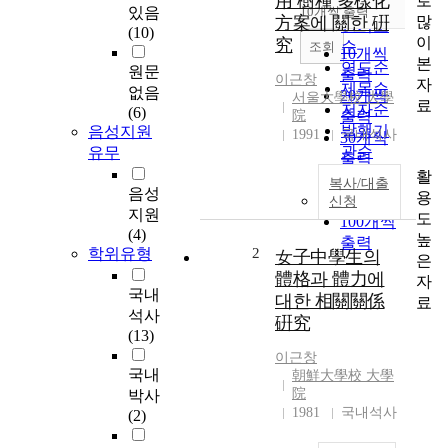
用 樹種 多樣化
로
순
있음
10개씩 출력
내림차순
많
方案에 關한 硏
인기도
(10)
이
究
순
조회
10개씩
본
연도순
원문
출력
이근창
자
제목순
없음
20개씩
서울大學校 大學
료
저자순
(6)
院
출력
발행기
음성지원
1991
국내석사
30개씩
관순
유무
출력
활
50개씩
복사/대출
음성
용
출력
신청
지원
도
100개씩
(4)
높
출력
학위유형
2
女子中學生의
은
體格과 體力에
자
국내
대한 相關關係
료
석사
硏究
(13)
이근창
국내
朝鮮大學校 大學
院
박사
1981
국내석사
(2)