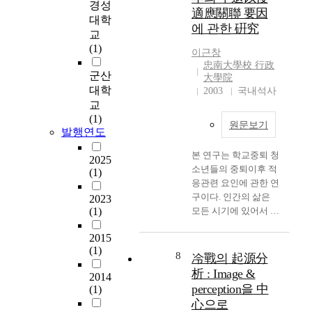
응
are shown on Table 4.
경성
theory of groups and in
unexpectedly. In order
o
適應關聯 要因
답
There were strong
the theory of affine
to reduce the MRP
대학
c
에 관한 硏究
자
positive correlations
group schemes,
system sensitivity a
교
i
료
between the 100m
respectively, In 1985,
new dampening
(1)
a
이근창
가
sprint and the standing
D.E. Radfored defined
methodology was
忠南大學校 行政
t
임
broad jump, the 100m
biproduct using the
proposed.
군산
大學院
i
의
sprint and the ball
smash product and
Rescheduling of the
대학
2003
국내석사
v
결
throwing, the 100m
Molnar's smash
MRP system will
교
e
측
and the sit up, the
coproduct. In this
happen only when the
(1)
여
원문보기
메
standing broad jump
thesis we define the
fluctuated value is
발행연도
대
커
and the ball throw-ing,
generalized smash
grater then the user
수
니
본 연구는 학교중퇴 청
the standing broad
coproduct coalgebra
defined upper limit
2025
가
즘
소년들의 중퇴이후 적
jump and the sit up,
(1)
and define the
value. The limit value
됨
을
응관련 요인에 관한 연
and the flexed arm
generalized biproduct
is calculated based on
을
따
구이다. 인간의 삶은
2023
hanging and sit up as
using the generalized
the total planned
보
를
(1)
모든 시기에 있어서 중
well. These results
smash product and
orders, item purchase
였
때
요하지만 그 중에서도
suggested us that the
generalized smash
costs, and the user-
다
2015
관
청소년기는 여러 가지
track and field events
coproduct. In Section2,
defined allowable
.
(1)
측
측면에서 급변하는 과
such as the 100m
8
we will define some
reschedule value. The
冷戰의 起源分
가
된
도기 상황으로 그 중요
sprint and standing
definitions and give
Methodology can
析 : Image &
대
2014
자
성이 특히 강조되는 시
broad jump were the
some examples. Let H
support administrators
perception을 中
(1)
수
료
기이다. 청소년기를 어
essential exercises for
be a bialgebra over a
to make decision on
心으로
이
를
떻게 보내느냐에 따라
the achievement of
field k and let B be a
the MRP rescheduling