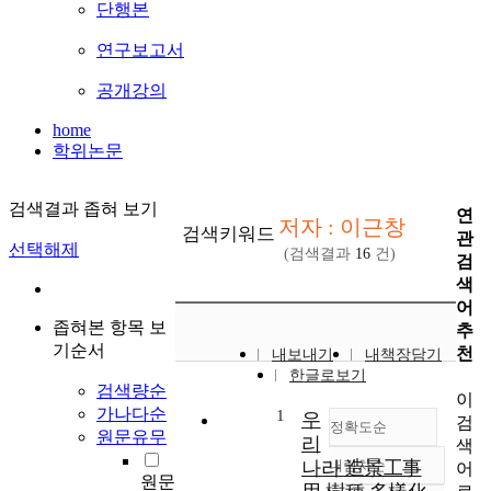
단행본
연구보고서
공개강의
home
학위논문
검색결과 좁혀 보기
연
저자 : 이근창
검색키워드
관
선택해제
(검색결과
16
건)
검
색
어
좁혀본 항목 보
추
기순서
천
내보내기
내책장담기
한글로보기
검색량순
이
가나다순
1
우
검
정확도순
원문유무
리
색
나라 造景工事
내림차순
어
정확도
원문