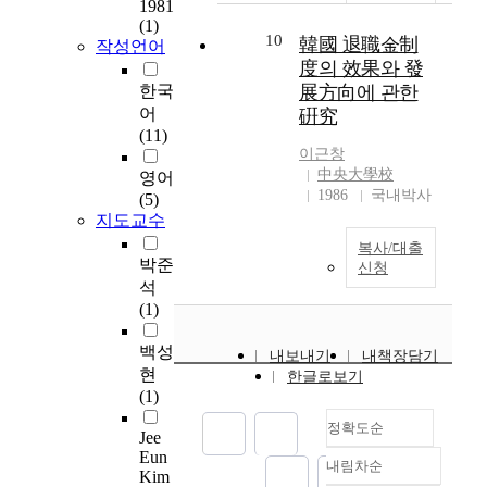
1981
체
집단에 따라 관련 요인
there existed negative
the bialgebra D=H
서
(1)
군
들의 차이를 알아내어
correlation between
since H is a left H-
10
韓國 退職金制
는
작성언어
내
위기 상황 하에서 사회
the weight and the
comodule algebra via
대
度의 效果와 發
에
환경에 잘 적응할 수
flexed arm hanging.
△_(H) and H is a left
수
한국
展方向에 관한
서
있도록 도울 수 있는
Consequently, for the
H-module coalgebra
로
어
硏究
는
기제를 발달시키고 개
case of the middle
via m_(H)
서
(11)
근
입의 지점을 파악하고
school girls, there were
일
이근창
사
자 하는데 초점을 맞추
no significant
반
中央大學校
영어
적
고 있다. 동일한 학교
correlations between
화
1986
국내박사
(5)
으
중단 상황에서 적응자
the physique and the
된
지도교수
로
와 부적응자의 차이가
physical fitness.
곱
완
무엇인가를 선행연구
복사/대출
의
박준
전
의 이론을 통하여 예상
신청
구
석
임
되어지는 개인적 특성,
조
(1)
의
가족적 특성, 사회환경
를
결
적 특성을 독립변인으
가
백성
측
로 설정하여 종속변수
내보내기
내책장담기
지
현
메
한글로보기
인 중퇴이후 적응여부
고
(1)
커
에 대비시켜 통계적으
여
니
로 분석하였다. 본 연
정확도순
대
Jee
즘
구의 목적을 달성하기
수
Eun
을
위한 연구문제는 다음
내림차순
정확도
Kim
로
따
과 같다. 첫째, 학교중