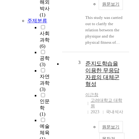
해외
원문보기
박사
(1)
This study was carried
주제분류
out to clarify the
relation between the
사회
physique and the
과학
physical fitness of
(6)
middle school girls(12
to 14 years old) who
공학
were at the second
3
준지도학습을
(3)
elongation stage in
이용한 무응답
their growing process.
자연
자료의 대체군
The statistical analysis
과학
형성
was made based on the
(3)
observations which
이근창
were randomly chosen
고려대학교 대학
인문
from the result of the
원
학
physique and physical
2023
국내석사
(1)
fitness test for girls
enrolled in The
예술
원문보기
Attached Girls' Middle
체육
School of Chosun
(1)
목차검