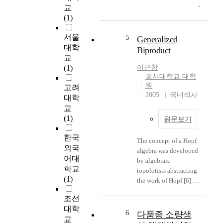
the height and the were
서
교
지
decreased, while the
겹
(1)
않
physical progression
대
은
was not shown a
수
서울
5
Generalized
정
certain tendency
일
대학
보
Biproduct
according to the
때
교
가
different ages. 2. The
가
(1)
이근창
존
summarized result of
여
호서대학교 대학
재
the physical fitness test
대
원
고려
할
are shown on Table 2.
2005
국내석사
수
대학
수
In case of 100 m sprint,
이
교
있
the ball throwing, and
고
(1)
는
원문보기
the flexed arm
가
데
hanging, the
여
한국
,
improvement of
The concept of a Hopf
대
외국
이
physical fitness during
algebra was developed
수
러
어대
the period of 13 to 14
by algebraic
라
한
학교
years old were more
topolotists abstracting
하
자
(1)
rapid by the double
the work of Hopf [6] on
자
료
rate than those of 12 to
manifolds admitting a
.
를
조선
13 years old. But, for
product (such as Lie
본
무
대학
the case of the
groups). A basic
6
다품종 소량생
논
응
교
standing broad jump
reference is the famous