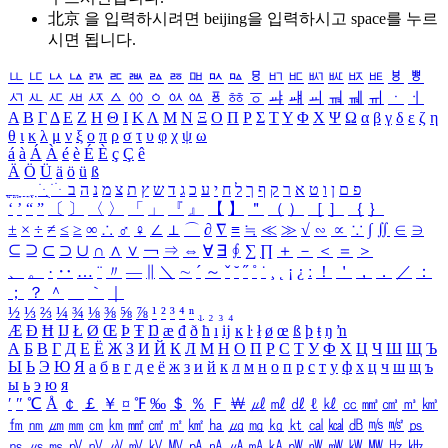
北京 을 입력하시려면
beijing
을 입력하시고 space를 누르
시면 됩니다.
ㅥ
ㅦ
ㅧ
ㅨ
ㅩ
ㅪ
ㅫ
ㅬ
ㅭ
ㅮ
ㅯ
ㅰ
ㅱ
ㅲ
ㅳ
ㅴ
ㅵ
ㅶ
ㅷ
ㅸ
ㅹ
ㅺ
ㅻ
ㅼ
ㅽ
ㅾ
ㅿ
ㆀ
ㆁ
ㆂ
ㆃ
ㆄ
ㆅ
ㆆ
ㆇ
ㆈ
ㆉ
ㆊ
ㆋ
ㆌ
ㆍ
ㆎ
Α
Β
Γ
Δ
Ε
Ζ
Η
Θ
Ι
Κ
Λ
Μ
Ν
Ξ
Ο
Π
Ρ
Σ
Τ
Υ
Φ
Χ
Ψ
Ω
α
β
γ
δ
ε
ζ
η
θ
ι
κ
λ
μ
ν
ξ
ο
π
ρ
σ
τ
υ
φ
χ
ψ
ω
á
à
Á
À
é
è
É
È
ç
Ç
ê
Ä
Ö
Ü
ä
ö
ü
ß
ְ
ֳ
ֲ
ֱ
ָ
ַ
ֵ
ֶ
ִ
ֹ
ּ
ֻ
ׂ
ׁ
ּ
ב
ה
נ
מ
צ
ת
ץ
ש
ד
ג
כ
ע
י
ח
ל
ך
ף
ק
ר
א
ט
ו
ן
ם
פ
‘
’
“
”
〔
〕
〈
〉
「
」
『
』
【
】
＂
（
）
［
］
｛
｝
±
×
÷
≠
≤
≥
∞
∴
♂
♀
∠
⊥
⌒
∂
∇
≡
≒
≪
≫
√
∽
∝
∵
∫
∬
∈
∋
⊆
⊇
⊂
⊃
∪
∩
∧
∨
￢
⇒
⇔
∀
∃
∮
∑
∏
＋
－
＜
＝
＞
、
。
·
‥
…
¨
〃
―
∥
＼
∼
´
～
ˇ
˘
˝
˚
˙
¸
˛
¡
¿
ː
！
＇
，
．
／
：
；
？
＾
＿
｀
｜
½
⅓
⅔
¼
¾
⅛
⅜
⅝
⅞
¹
²
³
⁴
ⁿ
₁
₂
₃
₄
Æ
Ð
Ħ
Ĳ
Ł
Ø
Œ
Þ
Ŧ
Ŋ
æ
đ
ð
ħ
ı
ĳ
ĸ
ŀ
ł
ø
œ
ß
þ
ŧ
ŋ
ŉ
А
Б
В
Г
Д
Е
Ё
Ж
З
И
Й
К
Л
М
Н
О
П
Р
С
Т
У
Ф
Х
Ц
Ч
Ш
Щ
Ъ
Ы
Ь
Э
Ю
Я
а
б
в
г
д
е
ё
ж
з
и
й
к
л
м
н
о
п
р
с
т
у
ф
х
ц
ч
ш
щ
ъ
ы
ь
э
ю
я
′
″
℃
Å
￠
￡
￥
¤
℉
‰
＄
％
Ｆ
￦
㎕
㎖
㎗
ℓ
㎘
㏄
㎣
㎤
㎥
㎦
㎙
㎚
㎛
㎜
㎝
㎞
㎟
㎠
㎡
㎢
㏊
㎍
㎎
㎏
㏏
㎈
㎉
㏈
㎧
㎨
㎰
㎱
㎲
㎳
㎴
㎵
㎶
㎷
㎸
㎹
㎀
㎁
㎂
㎃
㎄
㎺
㎻
㎽
㎾
㎿
㎐
㎑