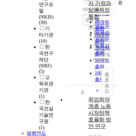
정확도
료
자 가정과
연구포
순
10개씩 출력
노동시장
털
내림차순
인기도
통합
(NKIS)
순
조회
10개씩
(30)
연도순
이규용
기
출력
제목순
한국노동
타기관
20개씩
연구원
저자순
(10)
출력
2011
발행기
한
30개씩
국가정책
관순
국연구
출력
연구포털
재단
(NKIS)
50개씩
(NRF)
출력
(5)
100개씩
원
교
출력
문
육유관
보
기관
기
2
(1)
취업취약
한
계층 노동
국건설
시장정책
기술연
효율화 방
구원
안 연구
(1)
발행연도