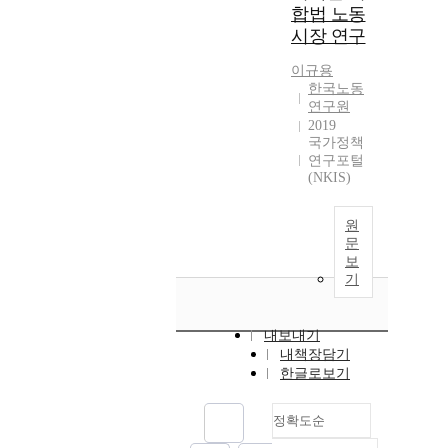
합법 노동
시장 연구
이규용
한국노동
연구원
2019
국가정책
연구포털
(NKIS)
원
문
보
기
내보내기
내책장담기
한글로보기
정확도순