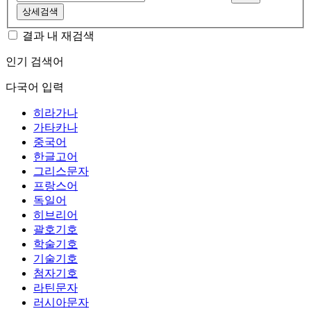
상세검색
결과 내 재검색
인기 검색어
다국어 입력
히라가나
가타카나
중국어
한글고어
그리스문자
프랑스어
독일어
히브리어
괄호기호
학술기호
기술기호
첨자기호
라틴문자
러시아문자