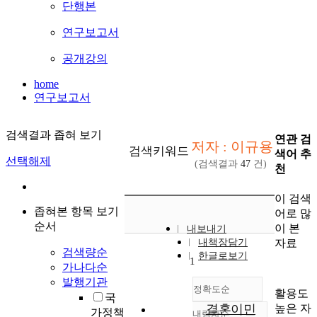
단행본
연구보고서
공개강의
home
연구보고서
검색결과 좁혀 보기
연관 검
저자 : 이규용
검색키워드
색어 추
선택해제
(검색결과
47
건)
천
이 검색
좁혀본 항목 보기
어로 많
순서
이 본
내보내기
자료
내책장담기
검색량순
한글로보기
1
가나다순
발행기관
정확도순
활용도
국
높은 자
결혼이민
가정책
내림차순