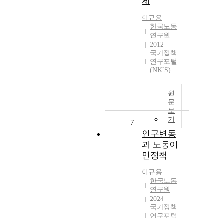
제
이규용
한국노동
연구원
2012
국가정책
연구포털
(NKIS)
원
문
보
기
7
인구변동
과 노동이
민정책
이규용
한국노동
연구원
2024
국가정책
연구포털