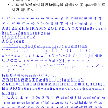
北京 을 입력하시려면
beijing
을 입력하시고 space를 누르
시면 됩니다.
ㅥ
ㅦ
ㅧ
ㅨ
ㅩ
ㅪ
ㅫ
ㅬ
ㅭ
ㅮ
ㅯ
ㅰ
ㅱ
ㅲ
ㅳ
ㅴ
ㅵ
ㅶ
ㅷ
ㅸ
ㅹ
ㅺ
ㅻ
ㅼ
ㅽ
ㅾ
ㅿ
ㆀ
ㆁ
ㆂ
ㆃ
ㆄ
ㆅ
ㆆ
ㆇ
ㆈ
ㆉ
ㆊ
ㆋ
ㆌ
ㆍ
ㆎ
Α
Β
Γ
Δ
Ε
Ζ
Η
Θ
Ι
Κ
Λ
Μ
Ν
Ξ
Ο
Π
Ρ
Σ
Τ
Υ
Φ
Χ
Ψ
Ω
α
β
γ
δ
ε
ζ
η
θ
ι
κ
λ
μ
ν
ξ
ο
π
ρ
σ
τ
υ
φ
χ
ψ
ω
á
à
Á
À
é
è
É
È
ç
Ç
ê
Ä
Ö
Ü
ä
ö
ü
ß
ְ
ֳ
ֲ
ֱ
ָ
ַ
ֵ
ֶ
ִ
ֹ
ּ
ֻ
ׂ
ׁ
ּ
ב
ה
נ
מ
צ
ת
ץ
ש
ד
ג
כ
ע
י
ח
ל
ך
ף
ק
ר
א
ט
ו
ן
ם
פ
‘
’
“
”
〔
〕
〈
〉
「
」
『
』
【
】
＂
（
）
［
］
｛
｝
±
×
÷
≠
≤
≥
∞
∴
♂
♀
∠
⊥
⌒
∂
∇
≡
≒
≪
≫
√
∽
∝
∵
∫
∬
∈
∋
⊆
⊇
⊂
⊃
∪
∩
∧
∨
￢
⇒
⇔
∀
∃
∮
∑
∏
＋
－
＜
＝
＞
、
。
·
‥
…
¨
〃
―
∥
＼
∼
´
～
ˇ
˘
˝
˚
˙
¸
˛
¡
¿
ː
！
＇
，
．
／
：
；
？
＾
＿
｀
｜
½
⅓
⅔
¼
¾
⅛
⅜
⅝
⅞
¹
²
³
⁴
ⁿ
₁
₂
₃
₄
Æ
Ð
Ħ
Ĳ
Ł
Ø
Œ
Þ
Ŧ
Ŋ
æ
đ
ð
ħ
ı
ĳ
ĸ
ŀ
ł
ø
œ
ß
þ
ŧ
ŋ
ŉ
А
Б
В
Г
Д
Е
Ё
Ж
З
И
Й
К
Л
М
Н
О
П
Р
С
Т
У
Ф
Х
Ц
Ч
Ш
Щ
Ъ
Ы
Ь
Э
Ю
Я
а
б
в
г
д
е
ё
ж
з
и
й
к
л
м
н
о
п
р
с
т
у
ф
х
ц
ч
ш
щ
ъ
ы
ь
э
ю
я
′
″
℃
Å
￠
￡
￥
¤
℉
‰
＄
％
Ｆ
￦
㎕
㎖
㎗
ℓ
㎘
㏄
㎣
㎤
㎥
㎦
㎙
㎚
㎛
㎜
㎝
㎞
㎟
㎠
㎡
㎢
㏊
㎍
㎎
㎏
㏏
㎈
㎉
㏈
㎧
㎨
㎰
㎱
㎲
㎳
㎴
㎵
㎶
㎷
㎸
㎹
㎀
㎁
㎂
㎃
㎄
㎺
㎻
㎽
㎾
㎿
㎐
㎑