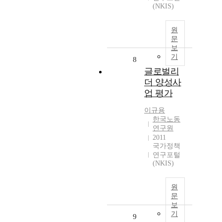
(NKIS)
원
문
보
기
8
글로벌리
더 양성사
업 평가
이규용
한국노동
연구원
2011
국가정책
연구포털
(NKIS)
원
문
보
기
9