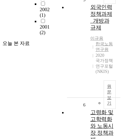
외국인력
2002
정책과제
(1)
_개방과
2001
규제
(2)
이규용
오늘 본 자료
한국노동
연구원
2020
국가정책
연구포털
(NKIS)
원
문
보
기
6
고령화 및
고학력화
와 노동시
장 정책과