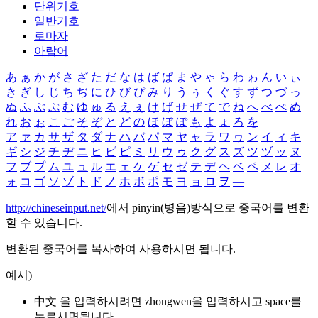
단위기호
일반기호
로마자
아랍어
あ
ぁ
か
が
さ
ざ
た
だ
な
は
ば
ぱ
ま
や
ゃ
ら
わ
ゎ
ん
い
ぃ
き
ぎ
し
じ
ち
ぢ
に
ひ
び
ぴ
み
り
う
ぅ
く
ぐ
す
ず
つ
づ
っ
ぬ
ふ
ぶ
ぷ
む
ゆ
ゅ
る
え
ぇ
け
げ
せ
ぜ
て
で
ね
へ
べ
ぺ
め
れ
お
ぉ
こ
ご
そ
ぞ
と
ど
の
ほ
ぼ
ぽ
も
よ
ょ
ろ
を
ア
ァ
カ
サ
ザ
タ
ダ
ナ
ハ
バ
パ
マ
ヤ
ャ
ラ
ワ
ヮ
ン
イ
ィ
キ
ギ
シ
ジ
チ
ヂ
ニ
ヒ
ビ
ピ
ミ
リ
ウ
ゥ
ク
グ
ス
ズ
ツ
ヅ
ッ
ヌ
フ
ブ
プ
ム
ユ
ュ
ル
エ
ェ
ケ
ゲ
セ
ゼ
テ
デ
ヘ
ベ
ペ
メ
レ
オ
ォ
コ
ゴ
ソ
ゾ
ト
ド
ノ
ホ
ボ
ポ
モ
ヨ
ョ
ロ
ヲ
―
http://chineseinput.net/
에서 pinyin(병음)방식으로 중국어를 변환
할 수 있습니다.
변환된 중국어를 복사하여 사용하시면 됩니다.
예시)
中文 을 입력하시려면
zhongwen
을 입력하시고 space를
누르시면됩니다.