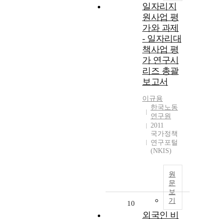
일자리지
원사업 평
가와 과제
- 일자리대
책사업 평
가 연구시
리즈 총괄
보고서
이규용
한국노동
연구원
2011
국가정책
연구포털
(NKIS)
원
문
보
기
10
외국인 비