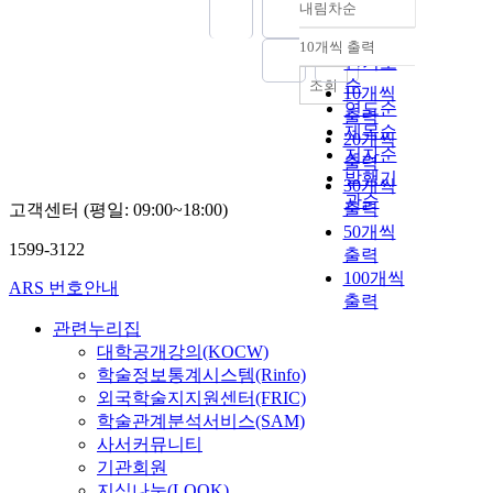
내림차순
정확도
순
10개씩 출력
내림차순
인기도
순
조회
10개씩
연도순
출력
제목순
20개씩
저자순
출력
발행기
30개씩
관순
출력
고객센터 (평일: 09:00~18:00)
50개씩
1599-3122
출력
100개씩
ARS 번호안내
출력
관련누리집
대학공개강의(KOCW)
학술정보통계시스템(Rinfo)
외국학술지지원센터(FRIC)
학술관계분석서비스(SAM)
사서커뮤니티
기관회원
지식나눔(LOOK)