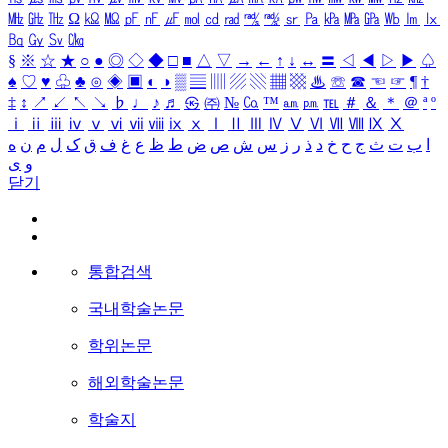
㎒
㎓
㎔
Ω
㏀
㏁
㎊
㎋
㎌
㏖
㏅
㎭
㎮
㎯
㏛
㎩
㎪
㎫
㎬
㏝
㏐
㏓
㏃
㏉
㏜
㏆
§
※
☆
★
○
●
◎
◇
◆
□
■
△
▽
→
←
↑
↓
↔
〓
◁
◀
▷
▶
♤
♠
♡
♥
♧
♣
⊙
◈
▣
◐
◑
▒
▤
▥
▨
▧
▦
▩
♨
☏
☎
☜
☞
¶
†
‡
↕
↗
↙
↖
↘
♭
♩
♪
♬
㉿
㈜
№
㏇
™
㏂
㏘
℡
＃
＆
＊
＠
ª
º
ⅰ
ⅱ
ⅲ
ⅳ
ⅴ
ⅵ
ⅶ
ⅷ
ⅸ
ⅹ
Ⅰ
Ⅱ
Ⅲ
Ⅳ
Ⅴ
Ⅵ
Ⅶ
Ⅷ
Ⅸ
Ⅹ
ا
ب
ت
ث
ج
ح
خ
د
ذ
ر
ز
س
ش
ص
ض
ط
ظ
ع
غ
ف
ق
ک
ل
م
ن
ه
و
ی
닫기
통합검색
국내학술논문
학위논문
해외학술논문
학술지