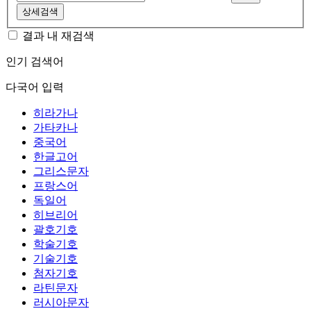
상세검색
결과 내 재검색
인기 검색어
다국어 입력
히라가나
가타카나
중국어
한글고어
그리스문자
프랑스어
독일어
히브리어
괄호기호
학술기호
기술기호
첨자기호
라틴문자
러시아문자