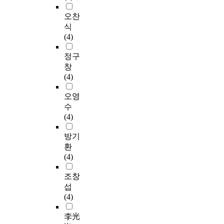
오찬
식
(4)
정구
창
(4)
오영
수
(4)
방기
환
(4)
조창
섭
(4)
李光