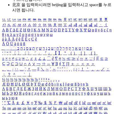
北京 을 입력하시려면
beijing
을 입력하시고 space를 누르
시면 됩니다.
ㅥ
ㅦ
ㅧ
ㅨ
ㅩ
ㅪ
ㅫ
ㅬ
ㅭ
ㅮ
ㅯ
ㅰ
ㅱ
ㅲ
ㅳ
ㅴ
ㅵ
ㅶ
ㅷ
ㅸ
ㅹ
ㅺ
ㅻ
ㅼ
ㅽ
ㅾ
ㅿ
ㆀ
ㆁ
ㆂ
ㆃ
ㆄ
ㆅ
ㆆ
ㆇ
ㆈ
ㆉ
ㆊ
ㆋ
ㆌ
ㆍ
ㆎ
Α
Β
Γ
Δ
Ε
Ζ
Η
Θ
Ι
Κ
Λ
Μ
Ν
Ξ
Ο
Π
Ρ
Σ
Τ
Υ
Φ
Χ
Ψ
Ω
α
β
γ
δ
ε
ζ
η
θ
ι
κ
λ
μ
ν
ξ
ο
π
ρ
σ
τ
υ
φ
χ
ψ
ω
á
à
Á
À
é
è
É
È
ç
Ç
ê
Ä
Ö
Ü
ä
ö
ü
ß
ְ
ֳ
ֲ
ֱ
ָ
ַ
ֵ
ֶ
ִ
ֹ
ּ
ֻ
ׂ
ׁ
ּ
ב
ה
נ
מ
צ
ת
ץ
ש
ד
ג
כ
ע
י
ח
ל
ך
ף
ק
ר
א
ט
ו
ן
ם
פ
‘
’
“
”
〔
〕
〈
〉
「
」
『
』
【
】
＂
（
）
［
］
｛
｝
±
×
÷
≠
≤
≥
∞
∴
♂
♀
∠
⊥
⌒
∂
∇
≡
≒
≪
≫
√
∽
∝
∵
∫
∬
∈
∋
⊆
⊇
⊂
⊃
∪
∩
∧
∨
￢
⇒
⇔
∀
∃
∮
∑
∏
＋
－
＜
＝
＞
、
。
·
‥
…
¨
〃
―
∥
＼
∼
´
～
ˇ
˘
˝
˚
˙
¸
˛
¡
¿
ː
！
＇
，
．
／
：
；
？
＾
＿
｀
｜
½
⅓
⅔
¼
¾
⅛
⅜
⅝
⅞
¹
²
³
⁴
ⁿ
₁
₂
₃
₄
Æ
Ð
Ħ
Ĳ
Ł
Ø
Œ
Þ
Ŧ
Ŋ
æ
đ
ð
ħ
ı
ĳ
ĸ
ŀ
ł
ø
œ
ß
þ
ŧ
ŋ
ŉ
А
Б
В
Г
Д
Е
Ё
Ж
З
И
Й
К
Л
М
Н
О
П
Р
С
Т
У
Ф
Х
Ц
Ч
Ш
Щ
Ъ
Ы
Ь
Э
Ю
Я
а
б
в
г
д
е
ё
ж
з
и
й
к
л
м
н
о
п
р
с
т
у
ф
х
ц
ч
ш
щ
ъ
ы
ь
э
ю
я
′
″
℃
Å
￠
￡
￥
¤
℉
‰
＄
％
Ｆ
￦
㎕
㎖
㎗
ℓ
㎘
㏄
㎣
㎤
㎥
㎦
㎙
㎚
㎛
㎜
㎝
㎞
㎟
㎠
㎡
㎢
㏊
㎍
㎎
㎏
㏏
㎈
㎉
㏈
㎧
㎨
㎰
㎱
㎲
㎳
㎴
㎵
㎶
㎷
㎸
㎹
㎀
㎁
㎂
㎃
㎄
㎺
㎻
㎽
㎾
㎿
㎐
㎑