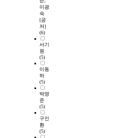
준,
이광
숙
[공
저]
(6)
서기
원
(5)
이동
하
(5)
박영
준
(5)
구인
환
(5)