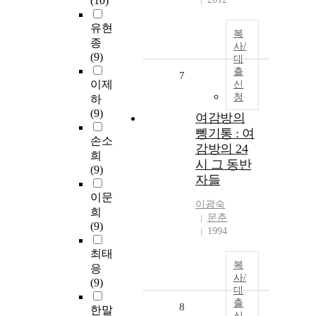
(10)
유현
복
종
사/
(9)
대
출
7
이제
신
청
하
(9)
여감방의
뼁기통 : 여
손소
감방의 24
희
시 그 동반
(9)
자들
이문
이광숙
희
문춘
(9)
1994
최태
복
응
사/
(9)
대
출
8
한말
신