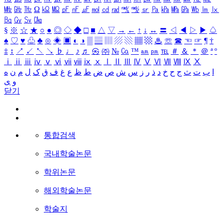
㎒
㎓
㎔
Ω
㏀
㏁
㎊
㎋
㎌
㏖
㏅
㎭
㎮
㎯
㏛
㎩
㎪
㎫
㎬
㏝
㏐
㏓
㏃
㏉
㏜
㏆
§
※
☆
★
○
●
◎
◇
◆
□
■
△
▽
→
←
↑
↓
↔
〓
◁
◀
▷
▶
♤
♠
♡
♥
♧
♣
⊙
◈
▣
◐
◑
▒
▤
▥
▨
▧
▦
▩
♨
☏
☎
☜
☞
¶
†
‡
↕
↗
↙
↖
↘
♭
♩
♪
♬
㉿
㈜
№
㏇
™
㏂
㏘
℡
＃
＆
＊
＠
ª
º
ⅰ
ⅱ
ⅲ
ⅳ
ⅴ
ⅵ
ⅶ
ⅷ
ⅸ
ⅹ
Ⅰ
Ⅱ
Ⅲ
Ⅳ
Ⅴ
Ⅵ
Ⅶ
Ⅷ
Ⅸ
Ⅹ
ا
ب
ت
ث
ج
ح
خ
د
ذ
ر
ز
س
ش
ص
ض
ط
ظ
ع
غ
ف
ق
ک
ل
م
ن
ه
و
ی
닫기
통합검색
국내학술논문
학위논문
해외학술논문
학술지