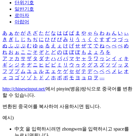
단위기호
일반기호
로마자
아랍어
あ
ぁ
か
が
さ
ざ
た
だ
な
は
ば
ぱ
ま
や
ゃ
ら
わ
ゎ
ん
い
ぃ
き
ぎ
し
じ
ち
ぢ
に
ひ
び
ぴ
み
り
う
ぅ
く
ぐ
す
ず
つ
づ
っ
ぬ
ふ
ぶ
ぷ
む
ゆ
ゅ
る
え
ぇ
け
げ
せ
ぜ
て
で
ね
へ
べ
ぺ
め
れ
お
ぉ
こ
ご
そ
ぞ
と
ど
の
ほ
ぼ
ぽ
も
よ
ょ
ろ
を
ア
ァ
カ
サ
ザ
タ
ダ
ナ
ハ
バ
パ
マ
ヤ
ャ
ラ
ワ
ヮ
ン
イ
ィ
キ
ギ
シ
ジ
チ
ヂ
ニ
ヒ
ビ
ピ
ミ
リ
ウ
ゥ
ク
グ
ス
ズ
ツ
ヅ
ッ
ヌ
フ
ブ
プ
ム
ユ
ュ
ル
エ
ェ
ケ
ゲ
セ
ゼ
テ
デ
ヘ
ベ
ペ
メ
レ
オ
ォ
コ
ゴ
ソ
ゾ
ト
ド
ノ
ホ
ボ
ポ
モ
ヨ
ョ
ロ
ヲ
―
http://chineseinput.net/
에서 pinyin(병음)방식으로 중국어를 변환
할 수 있습니다.
변환된 중국어를 복사하여 사용하시면 됩니다.
예시)
中文 을 입력하시려면
zhongwen
을 입력하시고 space를
누르시면됩니다.