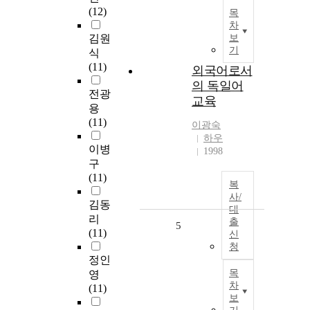
(12)
목
차
김원
보
기
식
(11)
외국어로서
의 독일어
전광
교육
용
(11)
이광숙
하우
이병
1998
구
(11)
복
사/
김동
대
리
출
5
(11)
신
청
정인
목
영
차
(11)
보