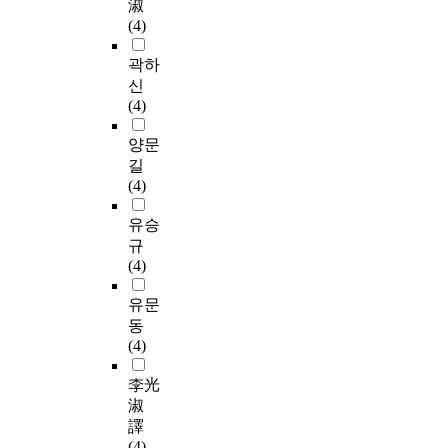
淑
(4)
곽하
신
(4)
양문
길
(4)
유승
규
(4)
유문
동
(4)
李光
淑
譯
(4)