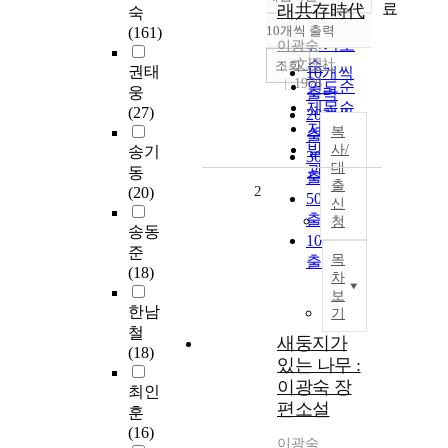
정확도
료
래共存時代
숙
순
10개씩 출력
(161)
내림차순
인기도
이광숙
文理社
순
조회
권태
10개씩
1976
연도순
웅
출력
제목순
(27)
20개씩
저자순
복
출력
발행기
사/
송기
30개씩
대
관순
동
출력
출
2
(20)
50개씩
신
출력
청
송동
100개씩
준
목
출력
(18)
차
보
한남
기
철
새둥지가
(18)
있는 나무 :
이광숙 장
최인
편소설
훈
(16)
이광숙