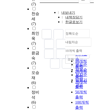
(7)
내보내기
천승
내책장담기
세
한글로보기
(7)
최인
정확도순
욱
내림차순
(7)
정확도
순
10개씩 출력
내림차순
윤금
인기도
숙
순
조회
10개씩
(7)
연도순
출력
제목순
20개씩
오승
저자순
출력
재
발행기
30개씩
(6)
관순
출력
50개씩
정비
출력
석
(6)
100개씩
출력