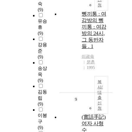
숙
청
(9)
뼁끼통 : 여
감방의 뼁
유승
끼통 : 여감
휴
방의 24시,
(9)
그 동반자
강용
들 . 1
준
(9)
이광숙
문촌
1995
송상
옥
(9)
복
사/
김동
대
립
출
9
신
(9)
청
이봉
(實話手記)
구
여자 사형
(9)
수