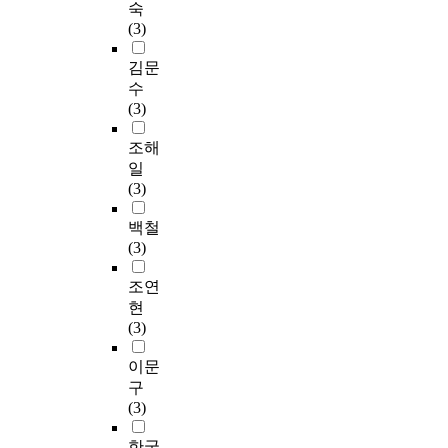
숙
(3)
김문
수
(3)
조해
일
(3)
백철
(3)
조연
현
(3)
이문
구
(3)
한국