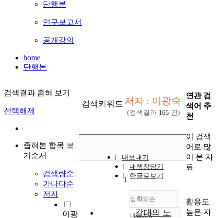
단행본
연구보고서
공개강의
home
단행본
검색결과 좁혀 보기
연관 검
저자 : 이광숙
검색키워드
색어 추
선택해제
(검색결과
165
건)
천
이 검색
좁혀본 항목 보
어로 많
기순서
이 본 자
내보내기
료
내책장담기
검색량순
한글로보기
1
가나다순
저자
정확도순
활용도
높은 자
갈대의 노
이광
내림차순