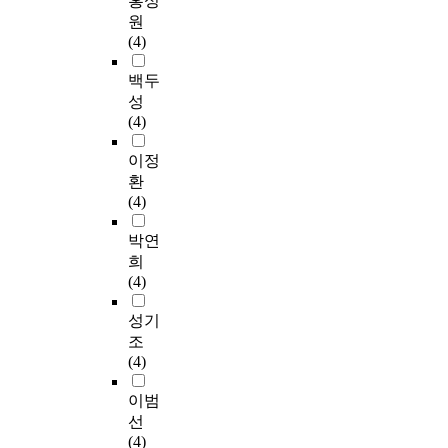
홍성
원
(4)
백두
성
(4)
이정
환
(4)
박연
희
(4)
성기
조
(4)
이범
선
(4)