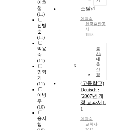
기
이호
철
스탈린
(11)
이광숙
한국출판공
전병
사
순
1993
(11)
박용
복
사/
숙
대
(11)
출
6
신
민향
청
기
(고등학교)
(11)
Deutsch :
이병
[2007년 개
주
정 교과서] .
(10)
1
승지
이광숙
행
교학사
2012