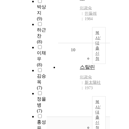
박상
이광숙
지
민들레
(9)
1984
하근
복
찬
사/
(8)
대
출
10
이채
신
우
청
(8)
스탈린
김승
이광숙
옥
新太陽社
(7)
1973
정을
복
병
사/
(7)
대
출
홍성
신
유
청