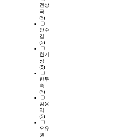
전상
국
(5)
안수
길
(5)
한기
상
(5)
한무
숙
(5)
김용
익
(5)
오유
권