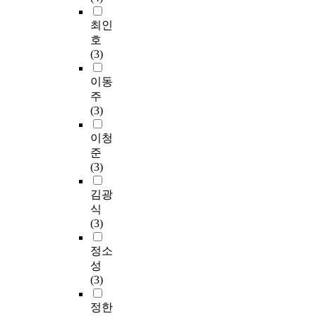
최인
호
(3)
이동
주
(3)
이청
준
(3)
김광
식
(3)
정소
성
(3)
정한