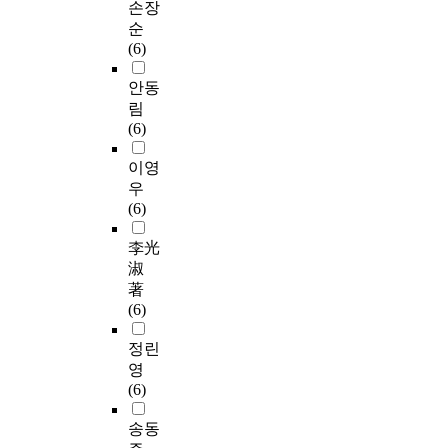
손장
순
(6)
안동
림
(6)
이영
우
(6)
李光
淑
著
(6)
정린
영
(6)
송동