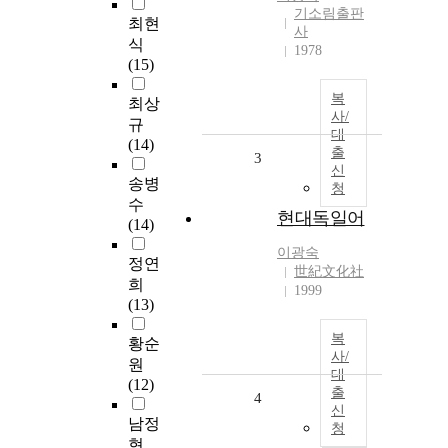
기소림출판
최현
사
식
1978
(15)
복
최상
사/
규
대
(14)
출
3
신
송병
청
수
현대독일어
(14)
이광숙
정연
世紀文化社
희
1999
(13)
복
황순
사/
원
대
(12)
출
4
신
남정
청
현