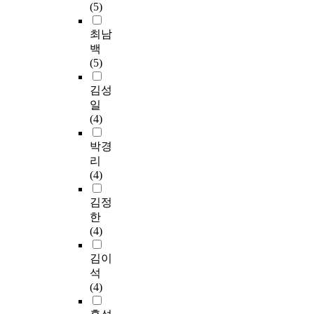
(5)
최남
백
(5)
김성
일
(4)
박경
리
(4)
김정
한
(4)
김이
석
(4)