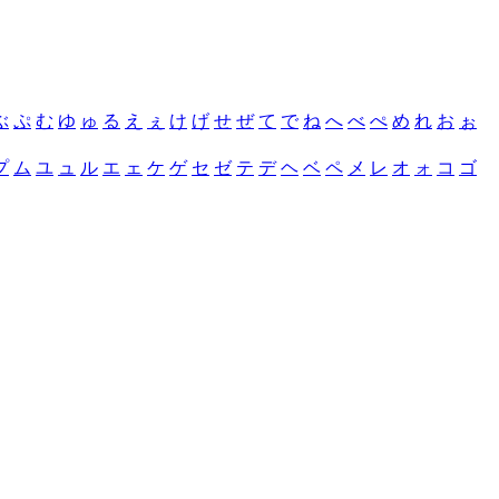
ぶ
ぷ
む
ゆ
ゅ
る
え
ぇ
け
げ
せ
ぜ
て
で
ね
へ
べ
ぺ
め
れ
お
ぉ
プ
ム
ユ
ュ
ル
エ
ェ
ケ
ゲ
セ
ゼ
テ
デ
ヘ
ベ
ペ
メ
レ
オ
ォ
コ
ゴ