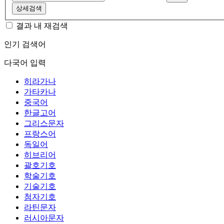
상세검색
결과 내 재검색
인기 검색어
다국어 입력
히라가나
가타카나
중국어
한글고어
그리스문자
프랑스어
독일어
히브리어
괄호기호
학술기호
기술기호
첨자기호
라틴문자
러시아문자