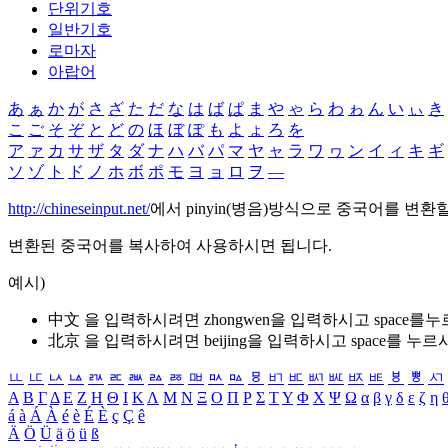
단위기호
일반기호
로마자
아랍어
あ
ぁ
か
が
さ
ざ
た
だ
な
は
ば
ぱ
ま
や
ゃ
ら
わ
ゎ
ん
い
ぃ
き
こ
ご
そ
ぞ
と
ど
の
ほ
ぼ
ぽ
も
よ
ょ
ろ
を
ア
ァ
カ
サ
ザ
タ
ダ
ナ
ハ
バ
パ
マ
ヤ
ャ
ラ
ワ
ヮ
ン
イ
ィ
キ
ギ
ソ
ゾ
ト
ド
ノ
ホ
ボ
ポ
モ
ヨ
ョ
ロ
ヲ
―
http://chineseinput.net/
에서 pinyin(병음)방식으로 중국어를 변환
변환된 중국어를 복사하여 사용하시면 됩니다.
예시)
中文 을 입력하시려면
zhongwen
을 입력하시고 space를
北京 을 입력하시려면
beijing
을 입력하시고 space를 누르
ㅥ
ㅦ
ㅧ
ㅨ
ㅩ
ㅪ
ㅫ
ㅬ
ㅭ
ㅮ
ㅯ
ㅰ
ㅱ
ㅲ
ㅳ
ㅴ
ㅵ
ㅶ
ㅷ
ㅸ
ㅹ
ㅺ
Α
Β
Γ
Δ
Ε
Ζ
Η
Θ
Ι
Κ
Λ
Μ
Ν
Ξ
Ο
Π
Ρ
Σ
Τ
Υ
Φ
Χ
Ψ
Ω
α
β
γ
δ
ε
ζ
η
á
à
Á
À
é
è
É
È
ç
Ç
ê
Ä
Ö
Ü
ä
ö
ü
ß