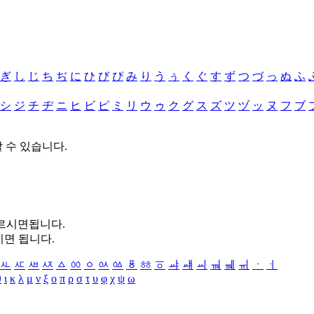
ぎ
し
じ
ち
ぢ
に
ひ
び
ぴ
み
り
う
ぅ
く
ぐ
す
ず
つ
づ
っ
ぬ
ふ
シ
ジ
チ
ヂ
ニ
ヒ
ビ
ピ
ミ
リ
ウ
ゥ
ク
グ
ス
ズ
ツ
ヅ
ッ
ヌ
フ
ブ
할 수 있습니다.
누르시면됩니다.
시면 됩니다.
ㅻ
ㅼ
ㅽ
ㅾ
ㅿ
ㆀ
ㆁ
ㆂ
ㆃ
ㆄ
ㆅ
ㆆ
ㆇ
ㆈ
ㆉ
ㆊ
ㆋ
ㆌ
ㆍ
ㆎ
θ
ι
κ
λ
μ
ν
ξ
ο
π
ρ
σ
τ
υ
φ
χ
ψ
ω