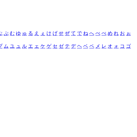
ぶ
ぷ
む
ゆ
ゅ
る
え
ぇ
け
げ
せ
ぜ
て
で
ね
へ
べ
ぺ
め
れ
お
ぉ
プ
ム
ユ
ュ
ル
エ
ェ
ケ
ゲ
セ
ゼ
テ
デ
ヘ
ベ
ペ
メ
レ
オ
ォ
コ
ゴ