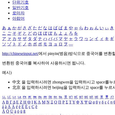
단위기호
일반기호
로마자
아랍어
あ
ぁ
か
が
さ
ざ
た
だ
な
は
ば
ぱ
ま
や
ゃ
ら
わ
ゎ
ん
い
ぃ
き
こ
ご
そ
ぞ
と
ど
の
ほ
ぼ
ぽ
も
よ
ょ
ろ
を
ア
ァ
カ
サ
ザ
タ
ダ
ナ
ハ
バ
パ
マ
ヤ
ャ
ラ
ワ
ヮ
ン
イ
ィ
キ
ギ
ソ
ゾ
ト
ド
ノ
ホ
ボ
ポ
モ
ヨ
ョ
ロ
ヲ
―
http://chineseinput.net/
에서 pinyin(병음)방식으로 중국어를 변환
변환된 중국어를 복사하여 사용하시면 됩니다.
예시)
中文 을 입력하시려면
zhongwen
을 입력하시고 space를
北京 을 입력하시려면
beijing
을 입력하시고 space를 누르
ㅥ
ㅦ
ㅧ
ㅨ
ㅩ
ㅪ
ㅫ
ㅬ
ㅭ
ㅮ
ㅯ
ㅰ
ㅱ
ㅲ
ㅳ
ㅴ
ㅵ
ㅶ
ㅷ
ㅸ
ㅹ
ㅺ
Α
Β
Γ
Δ
Ε
Ζ
Η
Θ
Ι
Κ
Λ
Μ
Ν
Ξ
Ο
Π
Ρ
Σ
Τ
Υ
Φ
Χ
Ψ
Ω
α
β
γ
δ
ε
ζ
η
á
à
Á
À
é
è
É
È
ç
Ç
ê
Ä
Ö
Ü
ä
ö
ü
ß