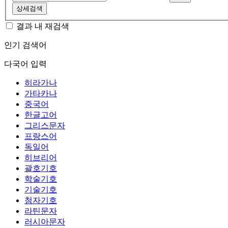
상세검색
결과 내 재검색
인기 검색어
다국어 입력
히라가나
가타카나
중국어
한글고어
그리스문자
프랑스어
독일어
히브리어
괄호기호
학술기호
기술기호
첨자기호
라틴문자
러시아문자