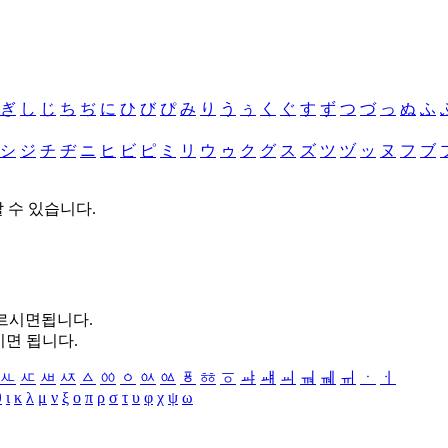
ぎ
し
じ
ち
ぢ
に
ひ
び
ぴ
み
り
う
ぅ
く
ぐ
す
ず
つ
づ
っ
ぬ
ふ
シ
ジ
チ
ヂ
ニ
ヒ
ビ
ピ
ミ
リ
ウ
ゥ
ク
グ
ス
ズ
ツ
ヅ
ッ
ヌ
フ
ブ
할 수 있습니다.
누르시면됩니다.
시면 됩니다.
ㅻ
ㅼ
ㅽ
ㅾ
ㅿ
ㆀ
ㆁ
ㆂ
ㆃ
ㆄ
ㆅ
ㆆ
ㆇ
ㆈ
ㆉ
ㆊ
ㆋ
ㆌ
ㆍ
ㆎ
θ
ι
κ
λ
μ
ν
ξ
ο
π
ρ
σ
τ
υ
φ
χ
ψ
ω