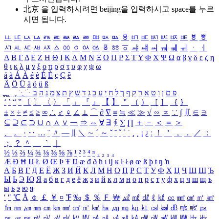
北京 을 입력하시려면
beijing
을 입력하시고 space를 누르
시면 됩니다.
ㅥ
ㅦ
ㅧ
ㅨ
ㅩ
ㅪ
ㅫ
ㅬ
ㅭ
ㅮ
ㅯ
ㅰ
ㅱ
ㅲ
ㅳ
ㅴ
ㅵ
ㅶ
ㅷ
ㅸ
ㅹ
ㅺ
ㅻ
ㅼ
ㅽ
ㅾ
ㅿ
ㆀ
ㆁ
ㆂ
ㆃ
ㆄ
ㆅ
ㆆ
ㆇ
ㆈ
ㆉ
ㆊ
ㆋ
ㆌ
ㆍ
ㆎ
Α
Β
Γ
Δ
Ε
Ζ
Η
Θ
Ι
Κ
Λ
Μ
Ν
Ξ
Ο
Π
Ρ
Σ
Τ
Υ
Φ
Χ
Ψ
Ω
α
β
γ
δ
ε
ζ
η
θ
ι
κ
λ
μ
ν
ξ
ο
π
ρ
σ
τ
υ
φ
χ
ψ
ω
á
à
Á
À
é
è
É
È
ç
Ç
ê
Ä
Ö
Ü
ä
ö
ü
ß
ְ
ֳ
ֲ
ֱ
ָ
ַ
ֵ
ֶ
ִ
ֹ
ּ
ֻ
ׂ
ׁ
ּ
ב
ה
נ
מ
צ
ת
ץ
ש
ד
ג
כ
ע
י
ח
ל
ך
ף
ק
ר
א
ט
ו
ן
ם
פ
‘
’
“
”
〔
〕
〈
〉
「
」
『
』
【
】
＂
（
）
［
］
｛
｝
±
×
÷
≠
≤
≥
∞
∴
♂
♀
∠
⊥
⌒
∂
∇
≡
≒
≪
≫
√
∽
∝
∵
∫
∬
∈
∋
⊆
⊇
⊂
⊃
∪
∩
∧
∨
￢
⇒
⇔
∀
∃
∮
∑
∏
＋
－
＜
＝
＞
、
。
·
‥
…
¨
〃
―
∥
＼
∼
´
～
ˇ
˘
˝
˚
˙
¸
˛
¡
¿
ː
！
＇
，
．
／
：
；
？
＾
＿
｀
｜
½
⅓
⅔
¼
¾
⅛
⅜
⅝
⅞
¹
²
³
⁴
ⁿ
₁
₂
₃
₄
Æ
Ð
Ħ
Ĳ
Ł
Ø
Œ
Þ
Ŧ
Ŋ
æ
đ
ð
ħ
ı
ĳ
ĸ
ŀ
ł
ø
œ
ß
þ
ŧ
ŋ
ŉ
А
Б
В
Г
Д
Е
Ё
Ж
З
И
Й
К
Л
М
Н
О
П
Р
С
Т
У
Ф
Х
Ц
Ч
Ш
Щ
Ъ
Ы
Ь
Э
Ю
Я
а
б
в
г
д
е
ё
ж
з
и
й
к
л
м
н
о
п
р
с
т
у
ф
х
ц
ч
ш
щ
ъ
ы
ь
э
ю
я
′
″
℃
Å
￠
￡
￥
¤
℉
‰
＄
％
Ｆ
￦
㎕
㎖
㎗
ℓ
㎘
㏄
㎣
㎤
㎥
㎦
㎙
㎚
㎛
㎜
㎝
㎞
㎟
㎠
㎡
㎢
㏊
㎍
㎎
㎏
㏏
㎈
㎉
㏈
㎧
㎨
㎰
㎱
㎲
㎳
㎴
㎵
㎶
㎷
㎸
㎹
㎀
㎁
㎂
㎃
㎄
㎺
㎻
㎽
㎾
㎿
㎐
㎑