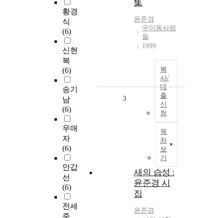
集
황경
윤준경
식
우이동사람
(6)
들
1999
신현
복
복
(6)
사/
대
송기
출
3
남
신
(6)
청
우애
목
자
차
(6)
보
기
안갑
새의 습성 :
선
윤준경 시
(6)
집
전세
윤준경
중