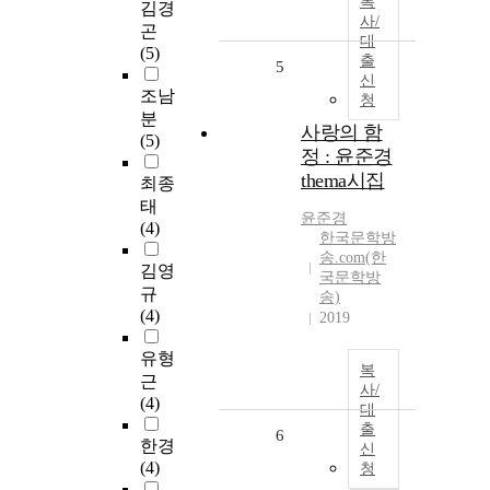
복
김경
사/
곤
대
(5)
출
5
신
조남
청
분
사랑의 함
(5)
정 : 윤준경
thema시집
최종
태
윤준경
(4)
한국문학방
송.com(한
김영
국문학방
규
송)
(4)
2019
유형
복
근
사/
(4)
대
출
6
한경
신
(4)
청