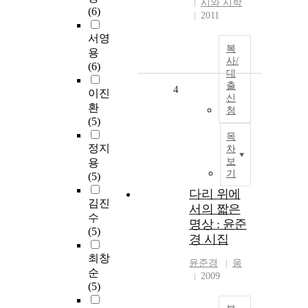
시와 시학
(6)
2011
서영
복
용
사/
(6)
대
출
4
이진
신
환
청
(5)
목
정지
차
보
용
기
(5)
다리 위에
김진
서의 짧은
수
명상 : 윤준
(5)
경 시집
최창
윤준경
움
순
2009
(5)