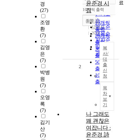
정확도
료
윤준경 시
경
순
10개씩 출력
집
(27)
내림차순
인기도
순
조회
윤준경
조영
10개씩
연도순
시선사
환
출력
2021
제목순
(7)
20개씩
저자순
출력
발행기
김영
복
30개씩
관순
은
사/
출력
대
(7)
50개씩
출
2
출력
신
박병
100개씩
청
원
출력
(7)
목
차
오영
보
록
기
(7)
나 그래도
꽤 괜찮은
김기
여잡니다 :
산
윤준경 詩
(7)