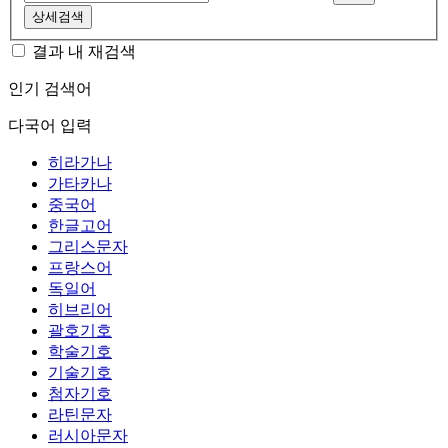
상세검색
결과 내 재검색
인기 검색어
다국어 입력
히라가나
가타카나
중국어
한글고어
그리스문자
프랑스어
독일어
히브리어
괄호기호
학술기호
기술기호
첨자기호
라틴문자
러시아문자