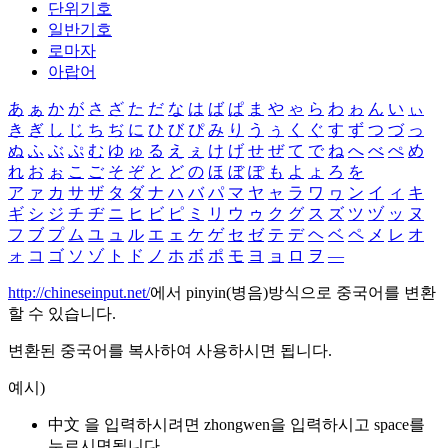
단위기호
일반기호
로마자
아랍어
あ
ぁ
か
が
さ
ざ
た
だ
な
は
ば
ぱ
ま
や
ゃ
ら
わ
ゎ
ん
い
ぃ
き
ぎ
し
じ
ち
ぢ
に
ひ
び
ぴ
み
り
う
ぅ
く
ぐ
す
ず
つ
づ
っ
ぬ
ふ
ぶ
ぷ
む
ゆ
ゅ
る
え
ぇ
け
げ
せ
ぜ
て
で
ね
へ
べ
ぺ
め
れ
お
ぉ
こ
ご
そ
ぞ
と
ど
の
ほ
ぼ
ぽ
も
よ
ょ
ろ
を
ア
ァ
カ
サ
ザ
タ
ダ
ナ
ハ
バ
パ
マ
ヤ
ャ
ラ
ワ
ヮ
ン
イ
ィ
キ
ギ
シ
ジ
チ
ヂ
ニ
ヒ
ビ
ピ
ミ
リ
ウ
ゥ
ク
グ
ス
ズ
ツ
ヅ
ッ
ヌ
フ
ブ
プ
ム
ユ
ュ
ル
エ
ェ
ケ
ゲ
セ
ゼ
テ
デ
ヘ
ベ
ペ
メ
レ
オ
ォ
コ
ゴ
ソ
ゾ
ト
ド
ノ
ホ
ボ
ポ
モ
ヨ
ョ
ロ
ヲ
―
http://chineseinput.net/
에서 pinyin(병음)방식으로 중국어를 변환
할 수 있습니다.
변환된 중국어를 복사하여 사용하시면 됩니다.
예시)
中文 을 입력하시려면
zhongwen
을 입력하시고 space를
누르시면됩니다.