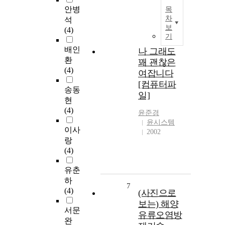
안병
목
차
석
보
(4)
기
배인
나 그래도
환
꽤 괜찮은
(4)
여잡니다
[컴퓨터파
송동
일]
현
(4)
윤준경
윤시스템
이사
2002
랑
(4)
유춘
하
7
(4)
(사진으로
보는) 해양
서문
유류오염방
완