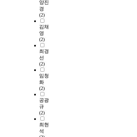
양진
경
(2)
김채
영
(2)
최경
선
(2)
임청
화
(2)
공광
규
(2)
최현
석