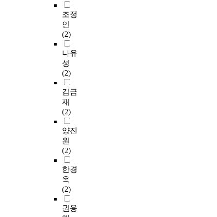
조정
인
(2)
나유
성
(2)
김금
재
(2)
양진
원
(2)
한경
옥
(2)
권용