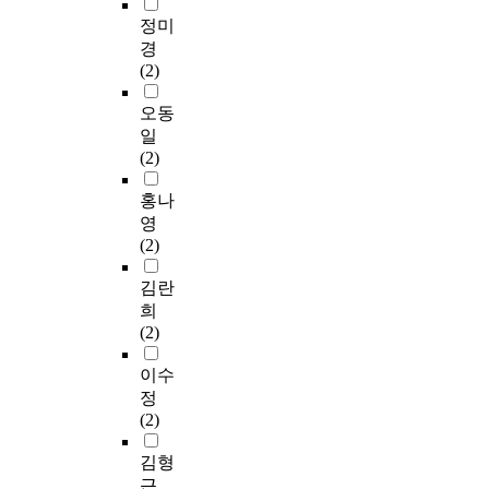
정미
경
(2)
오동
일
(2)
홍나
영
(2)
김란
희
(2)
이수
정
(2)
김형
근