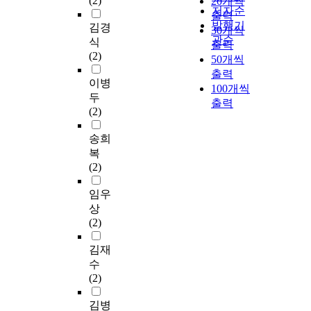
(2)
20개씩
저자순
출력
발행기
김경
30개씩
관순
식
출력
(2)
50개씩
출력
이병
100개씩
두
출력
(2)
송희
복
(2)
임우
상
(2)
김재
수
(2)
김병