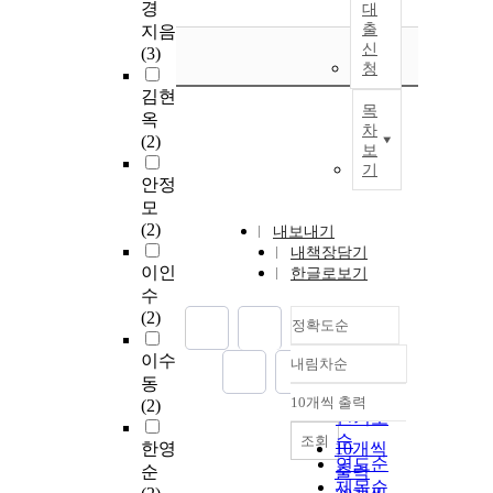
경
대
출
지음
신
(3)
청
김현
목
옥
차
(2)
보
기
안정
모
(2)
내보내기
내책장담기
이인
한글로보기
수
(2)
정확도순
이수
내림차순
정확도
동
순
10개씩 출력
(2)
내림차순
인기도
순
조회
한영
10개씩
연도순
순
출력
제목순