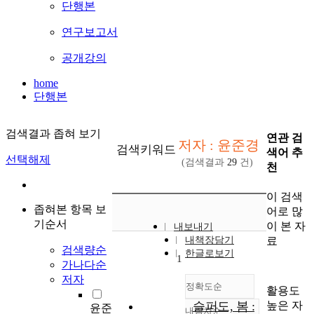
단행본
연구보고서
공개강의
home
단행본
검색결과 좁혀 보기
연관 검
저자 : 윤준경
검색키워드
색어 추
선택해제
(검색결과
29
건)
천
이 검색
좁혀본 항목 보
어로 많
기순서
이 본 자
내보내기
료
내책장담기
검색량순
한글로보기
1
가나다순
저자
정확도순
활용도
높은 자
슬퍼도, 봄 :
윤준
내림차순