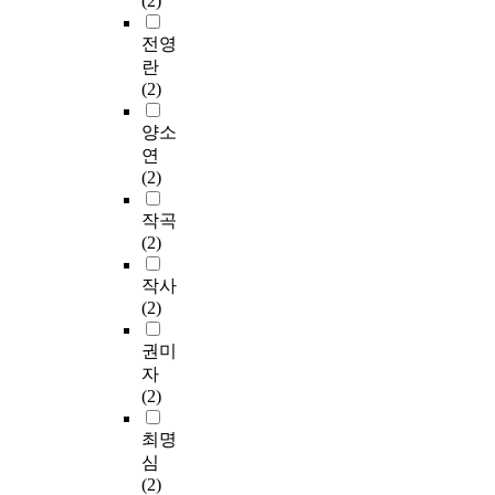
(2)
전영
란
(2)
양소
연
(2)
작곡
(2)
작사
(2)
권미
자
(2)
최명
심
(2)