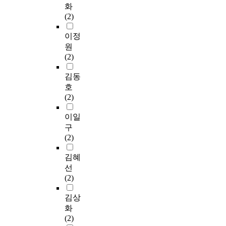
화
(2)
이정
원
(2)
김동
호
(2)
이일
구
(2)
김혜
선
(2)
김상
화
(2)