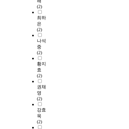
해
(2)
최하
은
(2)
나석
중
(2)
황지
효
(2)
권채
영
(2)
강효
욱
(2)