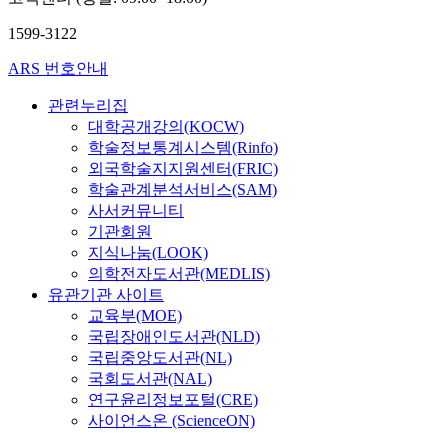
1599-3122
ARS 번호안내
관련누리집
대학공개강의(KOCW)
학술정보통계시스템(Rinfo)
외국학술지지원센터(FRIC)
학술관계분석서비스(SAM)
사서커뮤니티
기관회원
지식나눔(LOOK)
의학전자도서관(MEDLIS)
유관기관 사이트
교육부(MOE)
국립장애인도서관(NLD)
국립중앙도서관(NL)
국회도서관(NAL)
연구윤리정보포털(CRE)
사이언스온 (ScienceON)