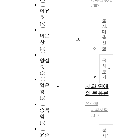
2007
이유
호
복
(3)
사/
대
이운
출
10
상
신
(3)
청
양점
목
차
숙
보
(3)
기
엄은
시와 연애
경
의 무용론
(3)
윤준경
송옥
시와시학
2017
임
(3)
복
윤준
사/