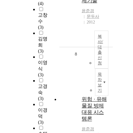
제기술
(4)
윤준경
고창
문두사
수
2012
(3)
복
김명
사/
희
대
(3)
출
8
신
이영
청
식
(3)
목
차
보
고경
기
숙
(3)
위험 · 유해
물질 방제
이경
대응 시스
덕
템론
(3)
윤준경