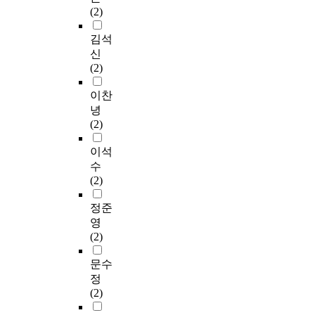
(2)
김석
신
(2)
이찬
녕
(2)
이석
수
(2)
정준
영
(2)
문수
정
(2)