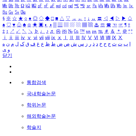
㎒
㎓
㎔
Ω
㏀
㏁
㎊
㎋
㎌
㏖
㏅
㎭
㎮
㎯
㏛
㎩
㎪
㎫
㎬
㏝
㏐
㏓
㏃
㏉
㏜
㏆
§
※
☆
★
○
●
◎
◇
◆
□
■
△
▽
→
←
↑
↓
↔
〓
◁
◀
▷
▶
♤
♠
♡
♥
♧
♣
⊙
◈
▣
◐
◑
▒
▤
▥
▨
▧
▦
▩
♨
☏
☎
☜
☞
¶
†
‡
↕
↗
↙
↖
↘
♭
♩
♪
♬
㉿
㈜
№
㏇
™
㏂
㏘
℡
＃
＆
＊
＠
ª
º
ⅰ
ⅱ
ⅲ
ⅳ
ⅴ
ⅵ
ⅶ
ⅷ
ⅸ
ⅹ
Ⅰ
Ⅱ
Ⅲ
Ⅳ
Ⅴ
Ⅵ
Ⅶ
Ⅷ
Ⅸ
Ⅹ
ا
ب
ت
ث
ج
ح
خ
د
ذ
ر
ز
س
ش
ص
ض
ط
ظ
ع
غ
ف
ق
ک
ل
م
ن
ه
و
ی
닫기
통합검색
국내학술논문
학위논문
해외학술논문
학술지