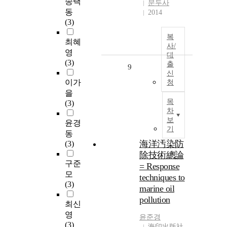
송택
문두사
동
2014
(3)
복
최혜
사/
영
대
(3)
출
9
신
이가
청
을
목
(3)
차
보
윤경
기
동
海洋汚染防
(3)
除技術總論
구준
= Response
모
techniques to
(3)
marine oil
pollution
최신
영
윤준경
(3)
海印出版社