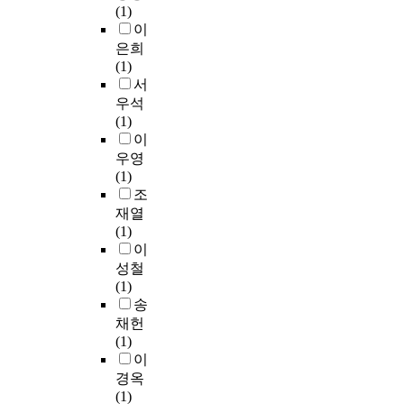
성
클
중
d
(1)
h
_
g
제
로
호
과
리
시
i
이
c
2
b
품
구
인
결
닉
험
n
a
은희
가
r
및
성
보
혼
인
결
t
r
(1)
교
a
서
하
다
하
식
과
h
e
서
화
i
비
여
이
는
정
하
e
c
우석
점
n
스
실
벤
결
도
수
i
o
(1)
토
a
등
행
트
말
는
슬
r
s
이
(
r
다
하
에
을
전
러
e
t
우영
T
e
양
였
서
보
체
지
y
s
(1)
i
a
한
다
느
여
적
1
e
a
조
-
s
컨
.
끼
줌
으
.
s
n
재열
P
o
텐
연
는
으
로
0
.
d
(1)
I
f
츠
구
만
로
평
4
s
이
L
h
에
대
족
서
균
,
F
o
M
성철
i
적
상
도
신
4
소
r
c
)
(1)
p
용
은
가
데
.
성
o
i
및
송
p
될
대
높
렐
7
왕
m
a
S
채헌
o
수
전
은
라
0
겨
F
l
i
(1)
c
있
광
것
스
점
0
e
d
O
이
a
으
역
으
토
으
.
b
e
_
m
며
시
경옥
로
리
로
8
r
m
2
p
,
동
(1)
나
의
높
8