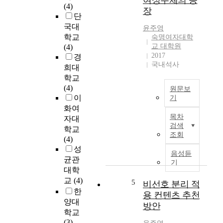
여성주체의 등
h
(4)
r
장
e
단
o
E
국대
d
이
윤주영
f
학교
e
숙명여자대학
연
f
교 대학원
(4)
g
구
e
2017
경
e
의
c
국내석사
n
희대
목
t
e
학교
적
o
r
(4)
은
원문보
f
a
이
배
기
N
t
드
화여
제
e
i
목차
민
자대
인
c
검색
v
턴
학교
오
k
조회
e
동
(4)
스
a
d
호
성
틴
n
음성듣
i
인
균관
은
d
기
s
대
대학
주
S
e
회
교
(4)
로
5
c
비선호 분리 적
a
운
여
한
a
용 컨텐츠 추천
s
영
성
양대
l
방안
e
요
과
학교
p
c
인
결
(3)
M