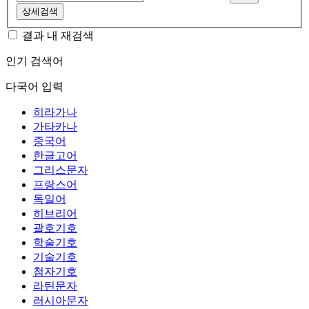
상세검색
결과 내 재검색
인기 검색어
다국어 입력
히라가나
가타카나
중국어
한글고어
그리스문자
프랑스어
독일어
히브리어
괄호기호
학술기호
기술기호
첨자기호
라틴문자
러시아문자