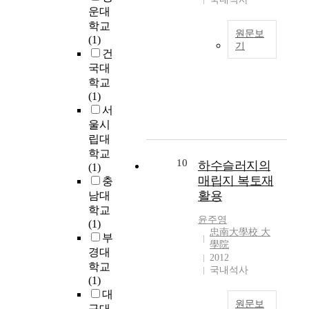
발
가
a
a
f
화
표
운대
참
한
치
t
d
f
가
현
가
학교
논
와
i
v
원문보
e
가
활
한
(1)
의
자
v
기
a
r
속
동
총
건
가
아
e
n
나
f
화
을
2
국대
이
존
M
c
노
r
되
실
5
학교
루
중
e
e
다
o
었
시
0
(1)
어
감
d
s
공
m
다
하
명
서
지
에
i
i
성
a
.
고
을
울시
고
미
c
n
(
d
온
,
편
립대
있
치
i
m
n
e
라
이
의
학교
는
는
n
e
a
g
인
활
10
표
하수슬러지의
(1)
작
영
e
d
n
r
에
동
집
매립지 복토재
충
품
향
i
o
a
서
이
방
활용
이
남대
정
G
c
p
d
다
아
법
다
학교
도
r
a
o
a
양
동
으
윤주영
.
(1)
를
a
l
r
t
한
의
로
忠南大學校 大
부
객
d
t
o
i
활
자
學院
선
오
관
경대
u
e
u
2012
o
동
기
정
스
적
학교
a
c
국내석사
s
n
들
성
하
틴
으
(1)
t
h
)
o
이
찰
였
은
로
대
e
n
물
f
비
에
고
원문보
『
파
S
구대
o