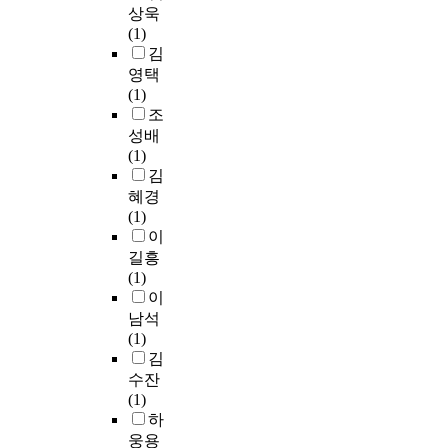
_
b
기
하
8
상욱
모
따
에
e
i
2
i
능
고
회
(1)
습
른
있
n
e
O
o
을
,
참
김
으
모
어
e
t
_
m
제
이
가
영택
로
발
가
s
y
3
a
공
에
한
(1)
제
클
능
s
h
가
r
한
따
동
조
시
리
한
w
a
교
k
다
라
호
하
성배
닉
것
i
v
화
e
.
자
인
지
(1)
이
으
t
e
점
r
이
화
이
만
김
용
로
h
i
토
i
러
상
1
부
혜경
실
판
o
n
(
m
한
중
~
유
(1)
태
단
r
c
A
a
시
심
5
하
이
차
된
f
r
l
g
스
의
회
고
이
다
길흥
e
e
-
e
템
미
,
사
를
.
(1)
l
a
P
s
은
술
1
회
조
이
t
s
I
i
영
수
1
적
사
1
남석
s
e
L
n
화
업
회
지
한
)
(1)
t
d
M
c
,
을
이
위
결
각
김
r
h
)
l
음
총
상
가
과
물
a
수잔
e
와
u
악
1
참
높
,
질
i
(1)
a
T
d
,
0
가
은
모
의
n
하
l
i
i
책
차
한
남
발
비
e
웅용
t
O
n
,
시
동