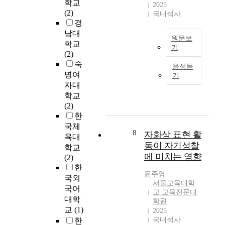
o
n
학교
2025
t
비
호
율
f
,
(2)
국내석사
h
대
인
성
.
i
경
e
면
클
과
M
n
남대
m
원
럽
원문보
역
o
d
학교
o
격
6
기
할
o
u
(2)
s
근
곳
에
이
n
s
숙
t
무
에
음성듣
대
연
,
t
명여
c
등
기
서
한
구
K
r
자대
o
으
활
문
는
y
i
학교
m
로
동
제
서
u
a
(2)
m
대
중
제
울
n
l
한
o
면
인
기
특
g
i
n
모
국체
만
와
별
R
8
z
자화상 표현 활
f
임
육대
1
남
시
y
a
동이 자기성찰
o
에
9
학교
성
에
e
t
에 미치는 영향
r
제
세
(2)
중
거
,
i
m
약
이
한
심
주
M
o
윤주영
s
이
상
국외
사
하
.
n
서울교육대학
o
걸
의
국어
회
는
D
교 교육전문대
,
f
리
동
대학
에
M
학원
.
w
d
며
호
교
(1)
서
2025
Z
,
e
e
,
인
국내석사
여
한
세
P
s