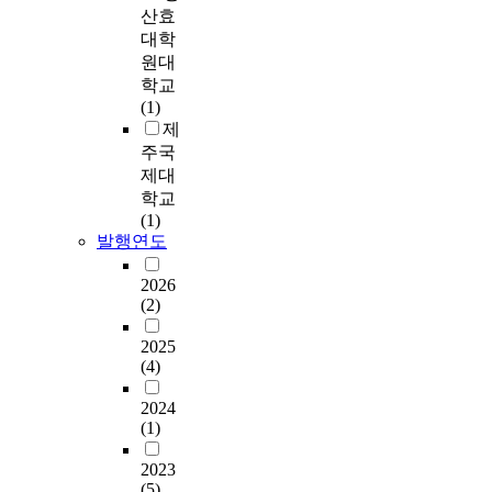
t
스
으
하
가
석
장
산효
o
e
나
e
템
로
여
능
하
적
n
대학
p
노
m
은
제
기
한
였
절
b
원대
e
반
e
일
기
술
자
으
하
e
o
학교
응
q
반
되
통
율
며
다
t
p
(1)
기
u
적
면
계
적
,
고
w
l
제
,
i
으
서
분
여
연
판
e
e
주국
불
p
로
,
석
성
구
단
e
,
제대
균
p
사
초
,
주
의
된
n
b
학교
일
e
용
등
일
체
결
다
m
u
(1)
촉
d
자
학
원
로
과
.
a
t
발행연도
매
w
가
교
변
서
는
이
s
h
및
i
온
단
략
의
다
러
s
a
2026
촉
t
라
계
분
모
음
한
a
v
(2)
매
h
인
부
석
습
과
문
g
e
담
a
쇼
터
,
을
같
제
e
2025
a
체
u
핑
자
사
보
다
를
(4)
o
l
등
t
몰
기
후
여
.
해
n
s
의
o
등
자
비
준
2024
첫
결
s
o
활
m
에
신
교
(1)
다
째
하
c
r
용
a
서
을
분
.
,
기
a
e
목
t
구
이
석
2023
본
연
위
l
s
적
i
매
해
,
(5)