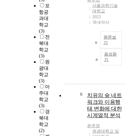
윤주영
o
이
혼
포
a
서울과학기술
m
대
을
대학교
s
항공
m
회
주
2023
s
과대
o
참
국내석사
제
a
학교
n
가
로
g
(3)
l
만
한
e
전
원문보
y
족
작
o
기
북대
f
도
품
n
학교
o
코
와
들
T
음성듣
(3)
u
로
재
을
기
i
원
n
나
참
발
r
광대
d
1
여
표
e
학교
i
9
의
하
d
(3)
n
팬
도
였
E
아
t
데
에
다
y
주대
h
믹
미
6
치유의 숲 네트
.
e
e
시
학교
치
워크와 이용행
오
s
e
대
(3)
는
스
태 변화에 대한
.
l
를
경
영
틴
시계열적 분석
d
거
북대
향
의
e
치
을
학교
대
윤주영
Y
r
며
규
(2)
원광대학교 일
표
o
l
,
명