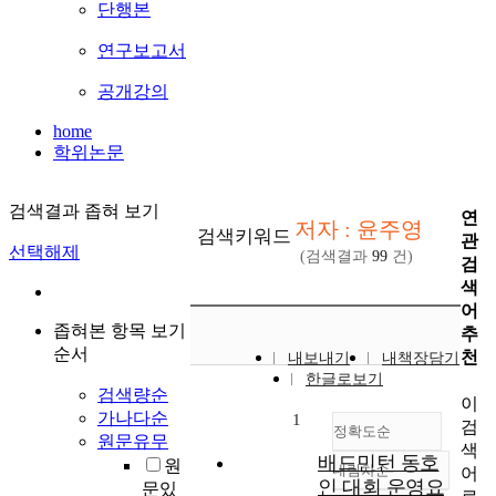
단행본
연구보고서
공개강의
home
학위논문
검색결과 좁혀 보기
연
저자 : 윤주영
검색키워드
관
선택해제
(검색결과
99
건)
검
색
어
좁혀본 항목 보기
추
순서
천
내보내기
내책장담기
한글로보기
검색량순
이
가나다순
1
검
정확도순
원문유무
색
배드민턴 동호
원
내림차순
어
정확도
인 대회 운영요
문있