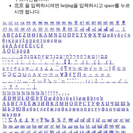
北京 을 입력하시려면
beijing
을 입력하시고 space를 누르
시면 됩니다.
ㅥ
ㅦ
ㅧ
ㅨ
ㅩ
ㅪ
ㅫ
ㅬ
ㅭ
ㅮ
ㅯ
ㅰ
ㅱ
ㅲ
ㅳ
ㅴ
ㅵ
ㅶ
ㅷ
ㅸ
ㅹ
ㅺ
ㅻ
ㅼ
ㅽ
ㅾ
ㅿ
ㆀ
ㆁ
ㆂ
ㆃ
ㆄ
ㆅ
ㆆ
ㆇ
ㆈ
ㆉ
ㆊ
ㆋ
ㆌ
ㆍ
ㆎ
Α
Β
Γ
Δ
Ε
Ζ
Η
Θ
Ι
Κ
Λ
Μ
Ν
Ξ
Ο
Π
Ρ
Σ
Τ
Υ
Φ
Χ
Ψ
Ω
α
β
γ
δ
ε
ζ
η
θ
ι
κ
λ
μ
ν
ξ
ο
π
ρ
σ
τ
υ
φ
χ
ψ
ω
á
à
Á
À
é
è
É
È
ç
Ç
ê
Ä
Ö
Ü
ä
ö
ü
ß
ְ
ֳ
ֲ
ֱ
ָ
ַ
ֵ
ֶ
ִ
ֹ
ּ
ֻ
ׂ
ׁ
ּ
ב
ה
נ
מ
צ
ת
ץ
ש
ד
ג
כ
ע
י
ח
ל
ך
ף
ק
ר
א
ט
ו
ן
ם
פ
‘
’
“
”
〔
〕
〈
〉
「
」
『
』
【
】
＂
（
）
［
］
｛
｝
±
×
÷
≠
≤
≥
∞
∴
♂
♀
∠
⊥
⌒
∂
∇
≡
≒
≪
≫
√
∽
∝
∵
∫
∬
∈
∋
⊆
⊇
⊂
⊃
∪
∩
∧
∨
￢
⇒
⇔
∀
∃
∮
∑
∏
＋
－
＜
＝
＞
、
。
·
‥
…
¨
〃
―
∥
＼
∼
´
～
ˇ
˘
˝
˚
˙
¸
˛
¡
¿
ː
！
＇
，
．
／
：
；
？
＾
＿
｀
｜
½
⅓
⅔
¼
¾
⅛
⅜
⅝
⅞
¹
²
³
⁴
ⁿ
₁
₂
₃
₄
Æ
Ð
Ħ
Ĳ
Ł
Ø
Œ
Þ
Ŧ
Ŋ
æ
đ
ð
ħ
ı
ĳ
ĸ
ŀ
ł
ø
œ
ß
þ
ŧ
ŋ
ŉ
А
Б
В
Г
Д
Е
Ё
Ж
З
И
Й
К
Л
М
Н
О
П
Р
С
Т
У
Ф
Х
Ц
Ч
Ш
Щ
Ъ
Ы
Ь
Э
Ю
Я
а
б
в
г
д
е
ё
ж
з
и
й
к
л
м
н
о
п
р
с
т
у
ф
х
ц
ч
ш
щ
ъ
ы
ь
э
ю
я
′
″
℃
Å
￠
￡
￥
¤
℉
‰
＄
％
Ｆ
￦
㎕
㎖
㎗
ℓ
㎘
㏄
㎣
㎤
㎥
㎦
㎙
㎚
㎛
㎜
㎝
㎞
㎟
㎠
㎡
㎢
㏊
㎍
㎎
㎏
㏏
㎈
㎉
㏈
㎧
㎨
㎰
㎱
㎲
㎳
㎴
㎵
㎶
㎷
㎸
㎹
㎀
㎁
㎂
㎃
㎄
㎺
㎻
㎽
㎾
㎿
㎐
㎑