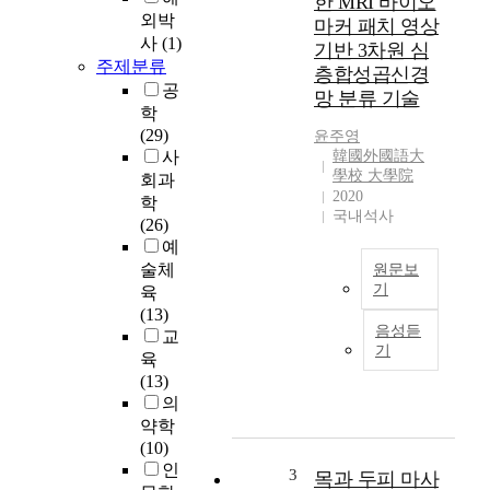
한 MRI 바이오
턴
외박
마커 패치 영상
동
사
(1)
기반 3차원 심
호
주제분류
층합성곱신경
인
공
망 분류 기술
대
학
회
(29)
윤주영
운
사
韓國外國語大
영
學校 大學院
회과
요
2020
학
인
국내석사
(26)
이
예
대
술체
원문보
회
기
육
참
(13)
T
가
음성듣
교
h
만
기
육
e
족
(13)
A
도
의
l
와
약학
z
재
(10)
h
참
인
e
여
3
목과 두피 마사