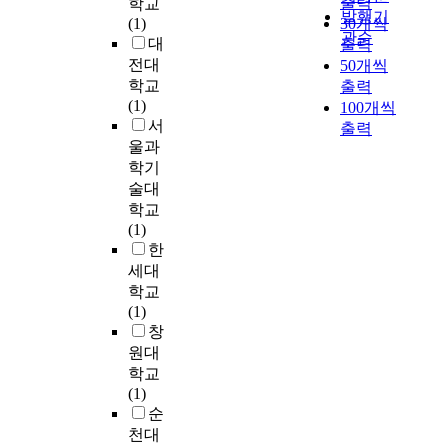
출력
학교
제
로
지
h
a
발행기
질
i
인
최
구
(1)
30개씩
력
활
되
o
v
로
관순
m
컨
근
로
대
출력
과
용
어
s
e
우
e
텐
교
설
전대
50개씩
안
하
하
u
l
수
.
츠
육
문
학교
출력
정
고
수
n
e
한
T
를
현
지
(1)
적
100개씩
자
슬
U
d
다
o
소
장
를
서
인
출력
온
러
n
t
공
c
비
에
이
울과
사
라
지
i
o
도
o
하
서
용
회
학기
인
의
v
i
및
r
게
아
하
적
술대
자
육
e
m
비
r
되
동
였
지
기
상
학교
r
p
표
e
었
의
으
위
기
처
(1)
s
r
면
c
고
자
며
를
입
리
한
i
o
적
t
,
아
자
가
식
가
세대
t
v
,
l
온
정
료
진
설
필
y
학교
e
특
y
라
체
분
지
문
요
(1)
m
유
d
인
성
석
배
조
한
창
e
의
i
을
혼
은
권
사
실
T
원대
n
분
a
통
란
W
력
를
정
h
t
학교
자
g
해
,
i
의
실
이
i
s
(1)
체
n
이
낮
n
요
시
다
s
i
순
특
o
전
은
d
구
하
.
s
n
천대
성
s
보
자
o
와
였
하