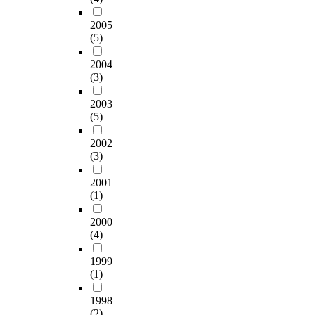
분
대
에
c
n
으
n
t
,
의
석
학
서
o
g
2005
로
t
a
자
도
해
재
하
n
f
(5)
〔
h
)
신
가
보
/
수
d
r
A
i
와
의
더
고
졸
슬
u
2004
o
l
s
사
감
높
자
은
러
(3)
c
m
_
p
용
정
은
한
5
지
t
p
1
a
자
,
것
다
2003
2
,
e
h
3
p
가
경
으
(5)
.
.
소
d
y
O
e
클
험
로
그
5
성
a
s
_
r
릭
,
나
2002
리
%
왕
n
i
4
,
한
관
타
(3)
고
,
겨
e
c
(
w
링
계
났
울
전
,
x
a
O
e
크
,
2001
으
스
문
생
p
l
H
(1)
p
,
미
며
턴
직
석
e
a
)
r
검
래
,
크
4
회
r
n
2000
_
o
색
지
초
래
0
,
i
d
(4)
2
p
때
향
심
프
.
부
m
m
4
o
사
성
동
트
6
산
e
1999
e
(
s
용
을
호
에
%
인
(1)
n
n
H
e
한
표
인
의
,
산
t
t
_
a
검
현
이
해
1998
월
석
w
a
2
n
색
할
D
(2)
본
평
고