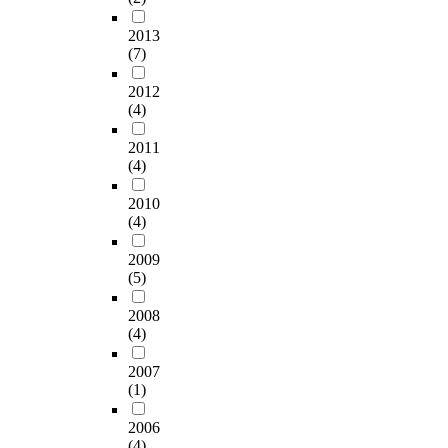
연
h
,
히
은
통
았
하
e
e
구
m
사
미
결
해
2013
고
여
s
r
에
i
용
술
론
(7)
자
,
효
s
o
서
s
후
활
을
율
세
율
o
f
는
o
기
동
얻
2012
적
대
적
f
i
점
f
등
중
었
(4)
여
별
인
e
n
토
g
명
자
다
성
로
복
y
d
를
r
시
화
2011
.
주
는
토
e
i
이
(4)
e
적
상
첫
체
M
재
s
v
용
a
데
은
째
로
세
제
.
i
2010
한
t
이
단
,
서
대
조
d
(4)
나
i
터
순
2
엘
6
를
T
u
노
m
(
한
0
리
3
도
h
2009
a
다
p
E
외
대
자
.
모
(5)
e
l
공
o
x
형
가
베
7
한
r
s
성
r
p
묘
5
스
2008
%
다
e
s
촉
t
l
사
0
(4)
가
,
.
s
u
매
a
i
에
대
갖
2
e
f
제
n
c
그
보
2007
는
-
실
a
f
조
c
i
치
다
(1)
의
3
내
r
e
를
e
t
지
재
미
년
시
c
r
목
.
D
않
2006
참
를
제
험
h
i
적
(4)
I
a
고
여