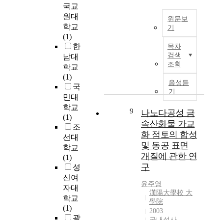
m
사
중
성
국교
대
h
t
e
람
2
에
의
원대
.
e
원문보
n
들
0
대
남
학교
D
r
기
t
의
1
한
녀
(1)
n
i
활
본
8
의
3
한
D
목차
i
a
동
연
년
식
0
검색
e
남대
z
;
이
구
서
의
조회
3
p
학교
e
p
온
는
울
전
명
a
(1)
d
a
라
초
시
음성듣
환
대
r
국
l
t
인
등
에
기
을
상
t
i
민대
i
으
학
서
가
으
m
f
학교
e
로
교
개
9
나노다공성 금
져
로
e
e
(1)
n
급
4
최
속산화물 가교
왔
모
n
s
조
t
격
학
된
다
화 점토의 합성
발
t
t
선대
s
하
년
동
는
클
및 동공 표면
o
y
학교
w
게
을
호
측
리
f
개질에 관한 연
l
(1)
i
이
대
인
면
닉
A
e
구
성
t
동
상
대
에
이
l
s
신여
h
하
으
회
서
용
t
윤주영
,
자대
A
며
로
3
이
이
漢陽大學校 大
e
a
D
디
자
학교
회
미
學院
소
r
n
s
지
화
(1)
이
2003
활
비
n
d
u
털
상
광
상
국내석사