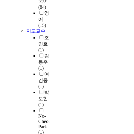
l
터
미
국어
났
틴
용
현
’
l
나
a
(
한
(84)
다
의
5
장
t
i
노
s
I
역
영
.
『
0
시
w
n
졸
s
m
할
어
둘
오
0
험
e
i
입
i
p
을
(15)
째
만
만
을
n
n
자
f
l
할
지도교수
,
과
원
진
t
g
를
i
i
수
여
조
편
이
행
y
f
2
c
c
있
성
민효
견
상
하
p
e
차
a
i
다
이
(1)
』
3
였
a
r
원
t
t
.
남
김
과
5
으
t
t
층
i
D
성
동훈
갖
.
며
i
i
상
o
a
본
보
(1)
는
6
인
e
l
점
n
t
연
다
여
연
%
공
n
i
토
a
a
구
편
건종
관
,
복
t
t
화
l
)
에
의
(1)
성
모
토
s
y
합
g
등
서
시
박
도
발
재
w
r
물
o
의
는
설
보현
살
상
기
h
a
의
r
수
자
에
(1)
펴
태
준
o
t
층
i
집
기
느
보
는
적
h
e
간
t
된
성
끼
No-
고
손
합
a
s
에
h
데
찰
는
Cheol
자
상
여
d
a
각
m
이
의
Park
만
한
모
부
e
n
각
(1)
t
터
하
족