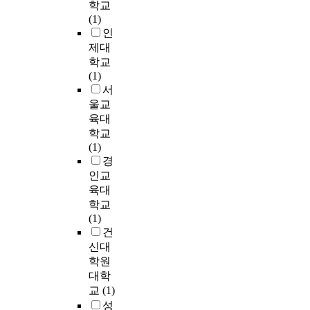
t
t
학교
,
e
다
기
w
통
다
수
u
h
(1)
촉
A
다
이
s
제
.
슬
d
e
인
매
D
양
해
S
를
수
러
y
s
제대
및
,
한
,
P
거
집
지
r
t
촉
학교
c
데
감
S
부
된
처
e
a
매
(1)
o
이
정
S
하
자
리
s
n
담
서
m
터
표
2
고
료
방
e
d
체
울교
p
들
현
5
자
는
법
a
a
특
u
이
의
육대
.
신
S
중
r
r
성
a
수
어
학교
0
의
P
복
c
d
이
t
집
려
(1)
통
의
S
토
h
o
있
e
되
움
경
계
사
S
재
e
f
기
d
는
,
패
인교
에
2
활
d
l
때
-
상
진
키
육대
따
8
용
c
i
문
a
황
로
지
학교
라
.
은
o
v
에
i
이
불
프
(1)
자
0
타
r
i
선
d
다
안
로
건
유
을
방
r
n
택
e
.
등
그
신대
로
사
법
e
g
적
d
이
램
학원
운
용
에
l
o
흡
s
추
지
을
대학
결
하
비
a
f
착
y
천
속
이
단
교
(1)
여
해
t
t
제
s
시
적
용
이
분
가
성
i
h
,