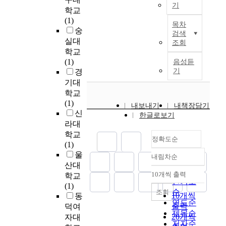
질
c
약
어
실
기
오
악
c
학교
l
이
o
적
떠
제
만
하
하
h
(1)
o
란
g
으
한
사
목차
과
고
수
o
숭
g
나
n
로
영
검색
용
편
,
슬
o
y
실대
노
조회
i
증
향
된
견
이
러
l
i
학교
미
t
가
을
자
』
분
지
o
n
(1)
음성듣
터
i
하
미
료
의
야
의
f
m
기
경
크
v
며
치
는
엘
연
해
H
o
기대
기
e
,
는
2
리
구
양
e
d
학교
의
a
사
지
2
자
에
배
a
e
(1)
동
b
람
를
6
내보내기
내책장담기
베
따
출
l
r
신
공
i
들
탐
부
한글로보기
스
른
이
t
n
(
라대
l
이
색
였
라
기
2
h
s
p
학교
i
이
하
다
는
정확도순
초
0
S
o
o
(1)
t
전
는
.
여
자
1
c
c
r
울
i
보
데
자
내림차순
성
료
2
정확도
i
i
e
e
다
에
산대
료
인
및
년
순
e
e
)
10개씩 출력
s
많
목
학교
수
내림차순
물
마
1
n
인기도
t
이
o
은
적
(1)
집
을
케
월
c
순
i
조회
발
v
양
이
10개씩
동
을
통
팅
부
e
e
연도순
달
e
의
있
출력
위
덕여
해
자
터
s
제목순
된
r
온
다
한
20개씩
자대
경
료
금
C
h
저자순
물
t
라
.
도