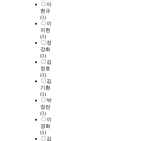
다
가
를
x
d
삽
이
h
를
위
도
.
5
판
p
t
입
현규
a
분
요
가
5
단
e
h
,
(1)
t
석
소
높
『
.
한
r
e
가
이
t
해
를
은
오
8
결
i
e
교
a
사
자
지현
것
만
%
과
m
n
화
k
용
기
(1)
으
과
으
기
e
t
시
e
자
이
정
로
편
로
준
n
r
켜
s
에
해
강화
나
견
가
에
t
y
비
a
게
,
(1)
타
』
장
준
e
i
표
d
맞
감
김
났
은
많
하
d
n
면
v
춤
정
으
정호
엘
았
였
u
t
적
a
형
인
며
(1)
리
다
으
n
o
및
n
컨
식
,
김
자
.
며
c
a
다
t
텐
,
대
기환
베
둘
인
o
n
공
a
츠
미
회
(1)
스
째
공
m
a
도
g
를
래
참
박
를
,
복
f
g
가
e
소
계
가
정란
자
일
토
o
i
우
o
비
획
횟
(1)
율
반
재
r
n
수
f
할
으
수
이
적
적
로
t
g
한
M
수
로
가
경화
여
특
사
a
s
A
R
있
설
6
(1)
성
성
용
b
o
l
I
는
정
~
김
의
에
함
l
c