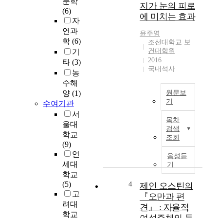
문학
i
의
지가 눈의 피로
(6)
m
도
에 미치는 효과
자
e
에
r
연과
미
윤주영
'
학
(6)
치
조선대학교 보
s
는
건대학원
기
d
2016
영
타
(3)
국내석사
i
향
농
s
수해
e
윤
양
(1)
원문보
a
주
기
수여기관
s
영
서
A
e
목차
B
울대
(
한
검색
S
학교
A
조회
국
T
(9)
D
체
R
연
음성듣
)
육
A
세대
기
i
대
C
학교
s
학
T
(5)
4
제인 오스틴의
a
교
고
『오만과 편
n
대
려대
e
견』 : 자율적
학
T
학교
u
원