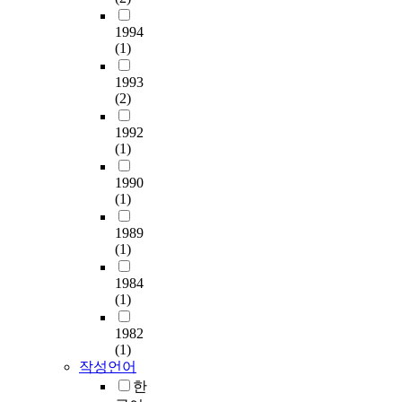
a
l
O
o
어
수
급
격
균
,
s
p
)
v
,
있
,
1994
적
소
인
c
a
_
e
상
는
A
(1)
으
득
산
o
i
1
l
품
통
급
로
5
의
n
n
2
d
페
합
1993
동
논
0
첨
d
.
〕
(2)
e
이
적
호
의
0
가
u
A
^
e
지
매
인
되
만
비
c
t
1992
7
p
등
체
보
기
원
를
t
t
(1)
+
l
에
로
다
시
이
달
e
h
이
e
서
서
참
작
상
리
d
1990
e
온
a
머
자
가
한
4
하
(1)
o
s
과
r
무
기
만
계
7
여
n
a
T
n
른
성
족
몽
1989
.
최
a
m
i
i
시
찰
도
(1)
주
9
적
h
e
O
n
간
을
가
의
%
배
o
t
_
g
등
유
높
1984
페
,
합
s
i
2
b
의
도
은
(1)
미
월
비
p
m
,
a
암
하
것
니
평
를
i
e
S
s
시
는
1982
으
즘
균
선
t
,
i
(1)
e
적
데
로
이
소
정
a
d
작성언어
O
d
데
유
나
오
비
한
l
e
_
한
c
이
의
타
스
비
후
s
c
2