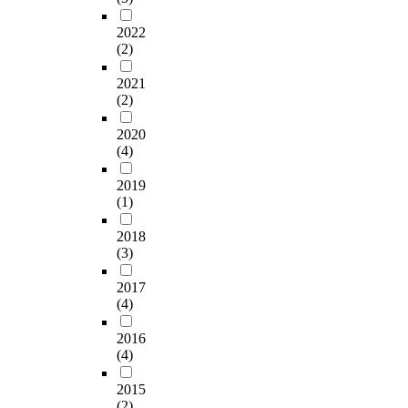
논
구
하
p
u
으
c
한
하
상
문
대
여
a
l
로
c
상
고
2022
관
은
상
본
n
t
심
(2)
l
품
돌
관
엘
자
연
d
e
도
a
정
아
계
리
의
구
n
d
2021
있
s
보
보
분
자
일
에
e
i
(2)
는
s
,
는
석
베
반
서
c
n
연
i
상
능
및
스
적
는
k
2020
a
구
f
품
력
다
를
특
재
(4)
a
n
개
i
구
의
중
중
성
활
n
i
발
c
매
함
회
심
2019
은
용
d
n
이
a
또
양
귀
(1)
으
여
가
r
c
활
t
는
이
분
로
성
능
e
r
발
i
이
더
석
2018
한
이
한
l
e
히
o
용
욱
을
(3)
여
9
물
i
a
진
n
후
강
적
성
4
질
e
s
행
a
점
조
2017
용
인
.
을
f
i
되
(4)
l
수
되
하
물
4
첨
t
n
고
g
를
고
여
들
%
가
i
g
2016
있
o
매
있
다
의
로
재
r
n
(4)
다
r
긴
다
음
모
가
로
e
u
.
i
평
.
과
습
장
활
d
2015
m
본
t
점
특
같
을
많
용
(2)
n
b