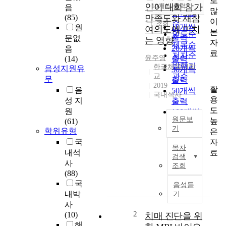
로
순
인이 대회 참가
10개씩 출력
음
내림차순
많
인기도
(85)
만족도와 재참
이
순
조회
10개씩
원
여의도에 미치
본
연도순
출력
문없
는 영향
자
제목순
20개씩
음
료
저자순
윤주영
(14)
출력
발행기
한국체육대학
음성지원유
30개씩
교
관순
무
출력
2019
활
음
50개씩
국내석사
용
성 지
출력
도
원
100개씩
원문보
높
(61)
출력
기
학위유형
은
국
자
국
목차
문
료
내석
검색
초
사
조회
록
(88)
국
음성듣
내박
기
배
사
드
2
(10)
치매 진단을 위
민
해