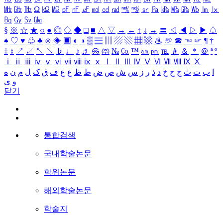
㎒
㎓
㎔
Ω
㏀
㏁
㎊
㎋
㎌
㏖
㏅
㎭
㎮
㎯
㏛
㎩
㎪
㎫
㎬
㏝
㏐
㏓
㏃
㏉
㏜
㏆
§
※
☆
★
○
●
◎
◇
◆
□
■
△
▽
→
←
↑
↓
↔
〓
◁
◀
▷
▶
♤
♠
♡
♥
♧
♣
⊙
◈
▣
◐
◑
▒
▤
▥
▨
▧
▦
▩
♨
☏
☎
☜
☞
¶
†
‡
↕
↗
↙
↖
↘
♭
♩
♪
♬
㉿
㈜
№
㏇
™
㏂
㏘
℡
＃
＆
＊
＠
ª
º
ⅰ
ⅱ
ⅲ
ⅳ
ⅴ
ⅵ
ⅶ
ⅷ
ⅸ
ⅹ
Ⅰ
Ⅱ
Ⅲ
Ⅳ
Ⅴ
Ⅵ
Ⅶ
Ⅷ
Ⅸ
Ⅹ
ا
ب
ت
ث
ج
ح
خ
د
ذ
ر
ز
س
ش
ص
ض
ط
ظ
ع
غ
ف
ق
ک
ل
م
ن
ه
و
ی
닫기
통합검색
국내학술논문
학위논문
해외학술논문
학술지