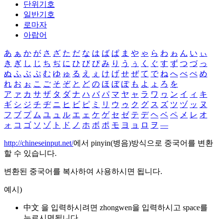
단위기호
일반기호
로마자
아랍어
あ
ぁ
か
が
さ
ざ
た
だ
な
は
ば
ぱ
ま
や
ゃ
ら
わ
ゎ
ん
い
ぃ
き
ぎ
し
じ
ち
ぢ
に
ひ
び
ぴ
み
り
う
ぅ
く
ぐ
す
ず
つ
づ
っ
ぬ
ふ
ぶ
ぷ
む
ゆ
ゅ
る
え
ぇ
け
げ
せ
ぜ
て
で
ね
へ
べ
ぺ
め
れ
お
ぉ
こ
ご
そ
ぞ
と
ど
の
ほ
ぼ
ぽ
も
よ
ょ
ろ
を
ア
ァ
カ
サ
ザ
タ
ダ
ナ
ハ
バ
パ
マ
ヤ
ャ
ラ
ワ
ヮ
ン
イ
ィ
キ
ギ
シ
ジ
チ
ヂ
ニ
ヒ
ビ
ピ
ミ
リ
ウ
ゥ
ク
グ
ス
ズ
ツ
ヅ
ッ
ヌ
フ
ブ
プ
ム
ユ
ュ
ル
エ
ェ
ケ
ゲ
セ
ゼ
テ
デ
ヘ
ベ
ペ
メ
レ
オ
ォ
コ
ゴ
ソ
ゾ
ト
ド
ノ
ホ
ボ
ポ
モ
ヨ
ョ
ロ
ヲ
―
http://chineseinput.net/
에서 pinyin(병음)방식으로 중국어를 변환
할 수 있습니다.
변환된 중국어를 복사하여 사용하시면 됩니다.
예시)
中文 을 입력하시려면
zhongwen
을 입력하시고 space를
누르시면됩니다.