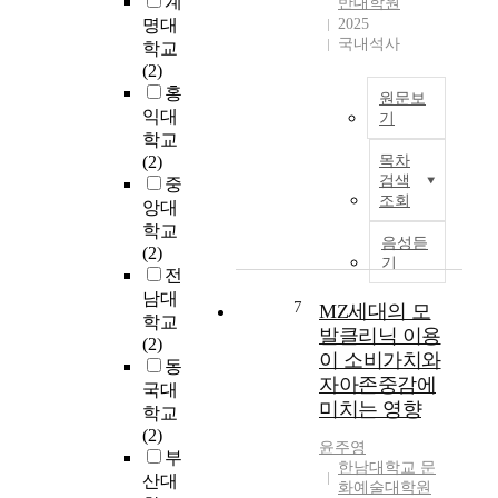
계
반대학원
작
o
y
오
하
명대
2025
인
n
i
프
국내석사
는
학교
『
,
n
라
데
(2)
오
J
d
인
그
홍
만
원문보
o
i
에
목
익대
과
기
o
v
서
적
학교
편
-
R
i
이
이
(2)
목차
견
y
a
d
루
있
검색
중
』
o
p
u
어
다
조회
앙대
은
u
i
a
졌
.
페
학교
n
d
l
던
음성듣
이
미
(2)
g
u
기
s
많
목
니
전
A
r
.
은
적
즘
남대
d
b
7
MZ세대의 모
I
활
을
비
학교
v
a
t
동
발클리닉 이용
달
평
(2)
i
n
i
들
성
이 소비가치와
에
동
s
i
s
이
하
자아존중감에
서
국대
o
z
o
거
기
미치는 영향
도
r
학교
a
n
리
위
여
:
(2)
t
e
두
하
윤주영
성
P
부
i
o
기
여
한남대학교 문
의
r
산대
o
f
와
화예술대학원
동
자