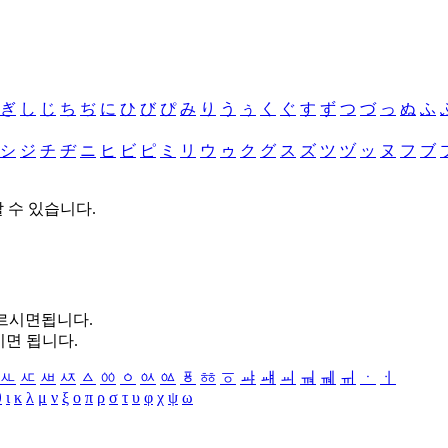
ぎ
し
じ
ち
ぢ
に
ひ
び
ぴ
み
り
う
ぅ
く
ぐ
す
ず
つ
づ
っ
ぬ
ふ
シ
ジ
チ
ヂ
ニ
ヒ
ビ
ピ
ミ
リ
ウ
ゥ
ク
グ
ス
ズ
ツ
ヅ
ッ
ヌ
フ
ブ
할 수 있습니다.
누르시면됩니다.
시면 됩니다.
ㅻ
ㅼ
ㅽ
ㅾ
ㅿ
ㆀ
ㆁ
ㆂ
ㆃ
ㆄ
ㆅ
ㆆ
ㆇ
ㆈ
ㆉ
ㆊ
ㆋ
ㆌ
ㆍ
ㆎ
θ
ι
κ
λ
μ
ν
ξ
ο
π
ρ
σ
τ
υ
φ
χ
ψ
ω