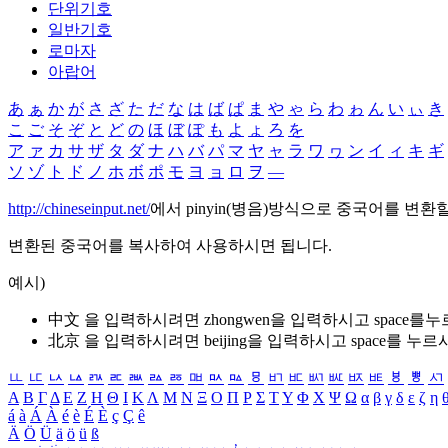
단위기호
일반기호
로마자
아랍어
あ
ぁ
か
が
さ
ざ
た
だ
な
は
ば
ぱ
ま
や
ゃ
ら
わ
ゎ
ん
い
ぃ
き
こ
ご
そ
ぞ
と
ど
の
ほ
ぼ
ぽ
も
よ
ょ
ろ
を
ア
ァ
カ
サ
ザ
タ
ダ
ナ
ハ
バ
パ
マ
ヤ
ャ
ラ
ワ
ヮ
ン
イ
ィ
キ
ギ
ソ
ゾ
ト
ド
ノ
ホ
ボ
ポ
モ
ヨ
ョ
ロ
ヲ
―
http://chineseinput.net/
에서 pinyin(병음)방식으로 중국어를 변환
변환된 중국어를 복사하여 사용하시면 됩니다.
예시)
中文 을 입력하시려면
zhongwen
을 입력하시고 space를
北京 을 입력하시려면
beijing
을 입력하시고 space를 누르
ㅥ
ㅦ
ㅧ
ㅨ
ㅩ
ㅪ
ㅫ
ㅬ
ㅭ
ㅮ
ㅯ
ㅰ
ㅱ
ㅲ
ㅳ
ㅴ
ㅵ
ㅶ
ㅷ
ㅸ
ㅹ
ㅺ
Α
Β
Γ
Δ
Ε
Ζ
Η
Θ
Ι
Κ
Λ
Μ
Ν
Ξ
Ο
Π
Ρ
Σ
Τ
Υ
Φ
Χ
Ψ
Ω
α
β
γ
δ
ε
ζ
η
á
à
Á
À
é
è
É
È
ç
Ç
ê
Ä
Ö
Ü
ä
ö
ü
ß