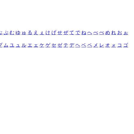
ぶ
ぷ
む
ゆ
ゅ
る
え
ぇ
け
げ
せ
ぜ
て
で
ね
へ
べ
ぺ
め
れ
お
ぉ
プ
ム
ユ
ュ
ル
エ
ェ
ケ
ゲ
セ
ゼ
テ
デ
ヘ
ベ
ペ
メ
レ
オ
ォ
コ
ゴ