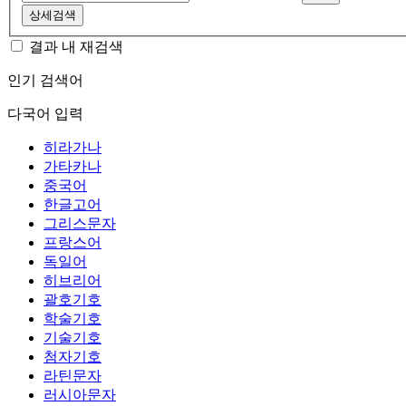
상세검색
결과 내 재검색
인기 검색어
다국어 입력
히라가나
가타카나
중국어
한글고어
그리스문자
프랑스어
독일어
히브리어
괄호기호
학술기호
기술기호
첨자기호
라틴문자
러시아문자