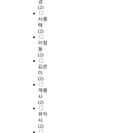
경
(2)
서종
택
(2)
이창
동
(2)
김은
미
(2)
계몽
사
(2)
유익
서
(2)