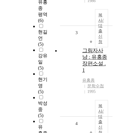
1986
유홍
종
평역
복
(6)
사/
대
출
현길
3
신
언
청
(5)
그림자사
강유
냥 : 유홍종
일
장편소설 .
(5)
1
현기
유홍종
영
문학수첩
(5)
1995
박성
복
중
사/
(5)
대
출
4
유
신
청