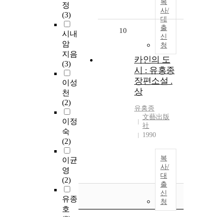
복
정
사/
(3)
대
출
10
시내
신
암
청
지음
카인의 도
(3)
시 : 유홍종
장편소설 .
이성
상
천
(2)
유홍종
文藝出版
이정
社
숙
1990
(2)
복
이균
사/
영
대
(2)
출
신
유종
청
호