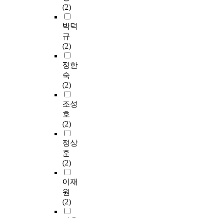
(2)
박덕
규
(2)
정한
숙
(2)
조성
호
(2)
정상
훈
(2)
이재
원
(2)