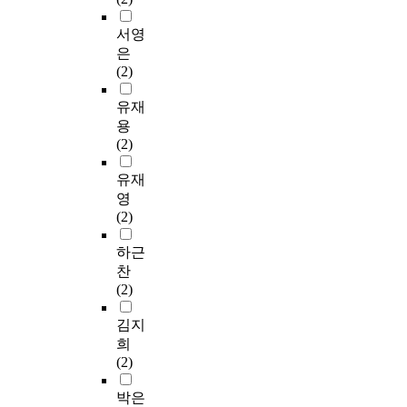
서영
은
(2)
유재
용
(2)
유재
영
(2)
하근
찬
(2)
김지
희
(2)
박은