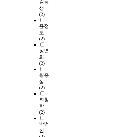
김용
성
(2)
윤정
모
(2)
정연
희
(2)
황충
상
(2)
최창
학
(2)
박범
신
(2)