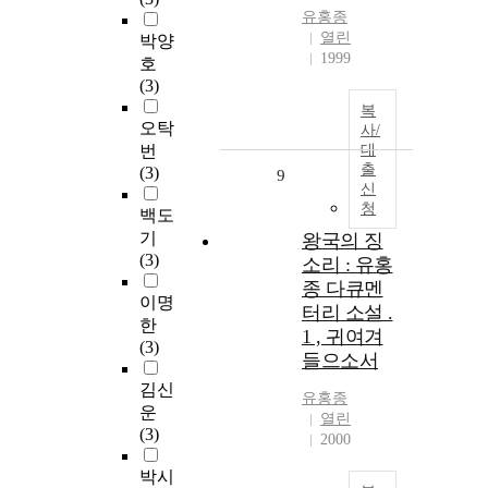
유홍종
열린
박양
1999
호
(3)
복
오탁
사/
번
대
출
(3)
9
신
청
백도
기
왕국의 징
(3)
소리 : 유홍
종 다큐멘
이명
터리 소설 .
한
1 , 귀여겨
(3)
들으소서
김신
유홍종
운
열린
(3)
2000
박시