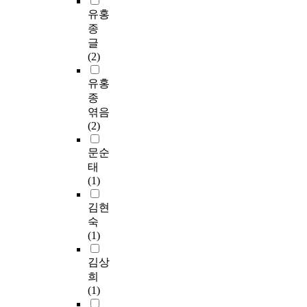
유홍
종
글
(2)
유홍
종
엮음
(2)
문순
태
(1)
김현
숙
(1)
김상
희
(1)