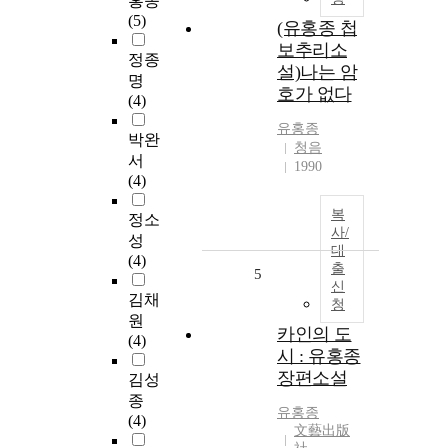
홍종
(5)
(유홍종 첩
보추리소
정종
설)나는 암
명
호가 없다
(4)
유홍종
박완
청음
서
1990
(4)
복
정소
사/
성
대
(4)
출
5
신
김채
청
원
카인의 도
(4)
시 : 유홍종
장편소설
김성
종
유홍종
(4)
文藝出版