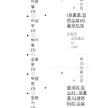
7
이문
신
열
청
(3)
(유홍종 장
편소설)서
이상
울무지개
우
(3)
유홍종
영학출판
박기
사
동
1989
(3)
복
김용
사/
운
대
(3)
출
8
신
박영
청
한
왕국의 징
(3)
소리 : 유홍
정현
종 다큐멘
기
터리 소설
(3)