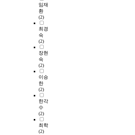
임재
환
(2)
최경
숙
(2)
장현
숙
(2)
이승
한
(2)
한각
수
(2)
최학
(2)