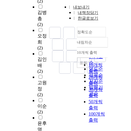
(2)
내보내기
김병
내책장담기
총
한글로보기
(2)
정확도순
오정
희
내림차순
정확도
(2)
순
10개씩 출력
내림차순
인기도
김인
순
조회
10개씩
배
연도순
출력
(2)
제목순
20개씩
저자순
고원
출력
발행기
정
30개씩
관순
(2)
출력
50개씩
이순
출력
(2)
100개씩
출력
윤후
명