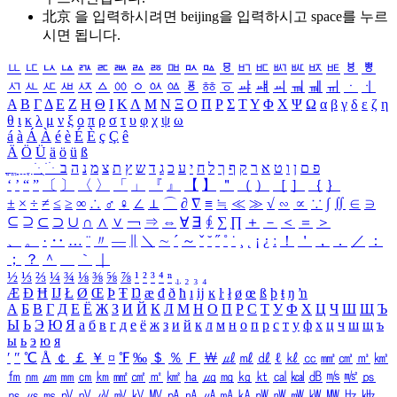
北京 을 입력하시려면
beijing
을 입력하시고 space를 누르
시면 됩니다.
ㅥ
ㅦ
ㅧ
ㅨ
ㅩ
ㅪ
ㅫ
ㅬ
ㅭ
ㅮ
ㅯ
ㅰ
ㅱ
ㅲ
ㅳ
ㅴ
ㅵ
ㅶ
ㅷ
ㅸ
ㅹ
ㅺ
ㅻ
ㅼ
ㅽ
ㅾ
ㅿ
ㆀ
ㆁ
ㆂ
ㆃ
ㆄ
ㆅ
ㆆ
ㆇ
ㆈ
ㆉ
ㆊ
ㆋ
ㆌ
ㆍ
ㆎ
Α
Β
Γ
Δ
Ε
Ζ
Η
Θ
Ι
Κ
Λ
Μ
Ν
Ξ
Ο
Π
Ρ
Σ
Τ
Υ
Φ
Χ
Ψ
Ω
α
β
γ
δ
ε
ζ
η
θ
ι
κ
λ
μ
ν
ξ
ο
π
ρ
σ
τ
υ
φ
χ
ψ
ω
á
à
Á
À
é
è
É
È
ç
Ç
ê
Ä
Ö
Ü
ä
ö
ü
ß
ְ
ֳ
ֲ
ֱ
ָ
ַ
ֵ
ֶ
ִ
ֹ
ּ
ֻ
ׂ
ׁ
ּ
ב
ה
נ
מ
צ
ת
ץ
ש
ד
ג
כ
ע
י
ח
ל
ך
ף
ק
ר
א
ט
ו
ן
ם
פ
‘
’
“
”
〔
〕
〈
〉
「
」
『
』
【
】
＂
（
）
［
］
｛
｝
±
×
÷
≠
≤
≥
∞
∴
♂
♀
∠
⊥
⌒
∂
∇
≡
≒
≪
≫
√
∽
∝
∵
∫
∬
∈
∋
⊆
⊇
⊂
⊃
∪
∩
∧
∨
￢
⇒
⇔
∀
∃
∮
∑
∏
＋
－
＜
＝
＞
、
。
·
‥
…
¨
〃
―
∥
＼
∼
´
～
ˇ
˘
˝
˚
˙
¸
˛
¡
¿
ː
！
＇
，
．
／
：
；
？
＾
＿
｀
｜
½
⅓
⅔
¼
¾
⅛
⅜
⅝
⅞
¹
²
³
⁴
ⁿ
₁
₂
₃
₄
Æ
Ð
Ħ
Ĳ
Ł
Ø
Œ
Þ
Ŧ
Ŋ
æ
đ
ð
ħ
ı
ĳ
ĸ
ŀ
ł
ø
œ
ß
þ
ŧ
ŋ
ŉ
А
Б
В
Г
Д
Е
Ё
Ж
З
И
Й
К
Л
М
Н
О
П
Р
С
Т
У
Ф
Х
Ц
Ч
Ш
Щ
Ъ
Ы
Ь
Э
Ю
Я
а
б
в
г
д
е
ё
ж
з
и
й
к
л
м
н
о
п
р
с
т
у
ф
х
ц
ч
ш
щ
ъ
ы
ь
э
ю
я
′
″
℃
Å
￠
￡
￥
¤
℉
‰
＄
％
Ｆ
￦
㎕
㎖
㎗
ℓ
㎘
㏄
㎣
㎤
㎥
㎦
㎙
㎚
㎛
㎜
㎝
㎞
㎟
㎠
㎡
㎢
㏊
㎍
㎎
㎏
㏏
㎈
㎉
㏈
㎧
㎨
㎰
㎱
㎲
㎳
㎴
㎵
㎶
㎷
㎸
㎹
㎀
㎁
㎂
㎃
㎄
㎺
㎻
㎽
㎾
㎿
㎐
㎑