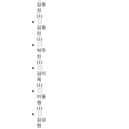
김동
진
(1)
김동
민
(1)
박두
진
(1)
김미
옥
(1)
이동
원
(1)
김상
헌