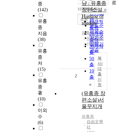
정확도
료
냥 : 유홍종
종
순
10개씩 출력
장편소설 =
(142)
내림차순
인기도
Hunting of
순
조회
유홍
10개씩
shadow
연도순
종
출력
제목순
유홍종
지음
20개씩
저자순
문학수첩
(38)
출력
발행기
1995
30개씩
관순
유홍
출력
종
50개씩
복
저
사/
출력
(15)
대
100개씩
출
2
출력
신
유홍
청
종
著
(유홍종 장
(10)
편소설)서
울무지개
이외
수
유홍종
自由文學
(6)
社