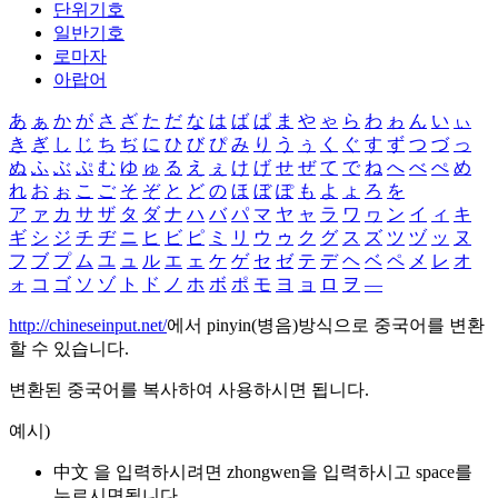
단위기호
일반기호
로마자
아랍어
あ
ぁ
か
が
さ
ざ
た
だ
な
は
ば
ぱ
ま
や
ゃ
ら
わ
ゎ
ん
い
ぃ
き
ぎ
し
じ
ち
ぢ
に
ひ
び
ぴ
み
り
う
ぅ
く
ぐ
す
ず
つ
づ
っ
ぬ
ふ
ぶ
ぷ
む
ゆ
ゅ
る
え
ぇ
け
げ
せ
ぜ
て
で
ね
へ
べ
ぺ
め
れ
お
ぉ
こ
ご
そ
ぞ
と
ど
の
ほ
ぼ
ぽ
も
よ
ょ
ろ
を
ア
ァ
カ
サ
ザ
タ
ダ
ナ
ハ
バ
パ
マ
ヤ
ャ
ラ
ワ
ヮ
ン
イ
ィ
キ
ギ
シ
ジ
チ
ヂ
ニ
ヒ
ビ
ピ
ミ
リ
ウ
ゥ
ク
グ
ス
ズ
ツ
ヅ
ッ
ヌ
フ
ブ
プ
ム
ユ
ュ
ル
エ
ェ
ケ
ゲ
セ
ゼ
テ
デ
ヘ
ベ
ペ
メ
レ
オ
ォ
コ
ゴ
ソ
ゾ
ト
ド
ノ
ホ
ボ
ポ
モ
ヨ
ョ
ロ
ヲ
―
http://chineseinput.net/
에서 pinyin(병음)방식으로 중국어를 변환
할 수 있습니다.
변환된 중국어를 복사하여 사용하시면 됩니다.
예시)
中文 을 입력하시려면
zhongwen
을 입력하시고 space를
누르시면됩니다.