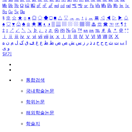
㎒
㎓
㎔
Ω
㏀
㏁
㎊
㎋
㎌
㏖
㏅
㎭
㎮
㎯
㏛
㎩
㎪
㎫
㎬
㏝
㏐
㏓
㏃
㏉
㏜
㏆
§
※
☆
★
○
●
◎
◇
◆
□
■
△
▽
→
←
↑
↓
↔
〓
◁
◀
▷
▶
♤
♠
♡
♥
♧
♣
⊙
◈
▣
◐
◑
▒
▤
▥
▨
▧
▦
▩
♨
☏
☎
☜
☞
¶
†
‡
↕
↗
↙
↖
↘
♭
♩
♪
♬
㉿
㈜
№
㏇
™
㏂
㏘
℡
＃
＆
＊
＠
ª
º
ⅰ
ⅱ
ⅲ
ⅳ
ⅴ
ⅵ
ⅶ
ⅷ
ⅸ
ⅹ
Ⅰ
Ⅱ
Ⅲ
Ⅳ
Ⅴ
Ⅵ
Ⅶ
Ⅷ
Ⅸ
Ⅹ
ا
ب
ت
ث
ج
ح
خ
د
ذ
ر
ز
س
ش
ص
ض
ط
ظ
ع
غ
ف
ق
ک
ل
م
ن
ه
و
ی
닫기
통합검색
국내학술논문
학위논문
해외학술논문
학술지