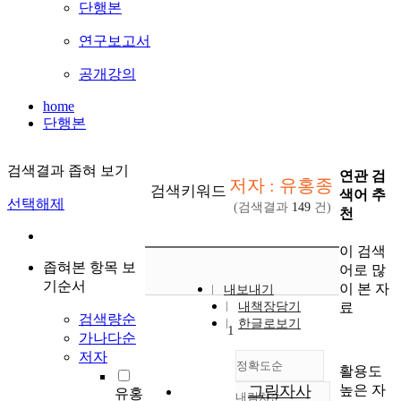
단행본
연구보고서
공개강의
home
단행본
검색결과 좁혀 보기
연관 검
저자 : 유홍종
검색키워드
색어 추
선택해제
(검색결과
149
건)
천
이 검색
좁혀본 항목 보
어로 많
기순서
이 본 자
내보내기
료
내책장담기
검색량순
한글로보기
1
가나다순
저자
정확도순
활용도
높은 자
그림자사
유홍
내림차순