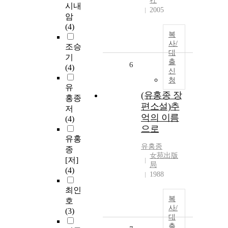
社
시내
2005
암
(4)
복
사/
조승
대
기
출
6
(4)
신
청
유
(유홍종 장
홍종
편소설)추
저
억의 이름
(4)
으로
유홍
유홍종
종
女苑出版
[저]
局
(4)
1988
최인
복
호
사/
(3)
대
출