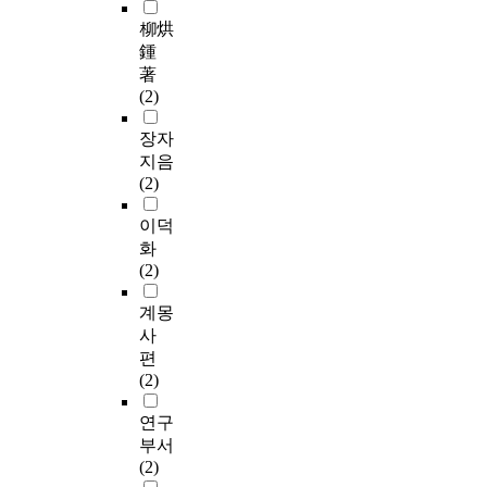
柳烘
鍾
著
(2)
장자
지음
(2)
이덕
화
(2)
계몽
사
편
(2)
연구
부서
(2)