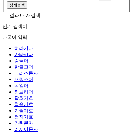
상세검색
결과 내 재검색
인기 검색어
다국어 입력
히라가나
가타카나
중국어
한글고어
그리스문자
프랑스어
독일어
히브리어
괄호기호
학술기호
기술기호
첨자기호
라틴문자
러시아문자