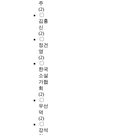
주
(2)
김홍
신
(2)
정건
영
(2)
한국
소설
가협
회
(2)
우선
덕
(2)
강석