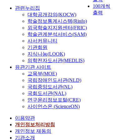
100개씩
관련누리집
출력
대학공개강의(KOCW)
학술정보통계시스템(Rinfo)
외국학술지지원센터(FRIC)
학술관계분석서비스(SAM)
사서커뮤니티
기관회원
지식나눔(LOOK)
의학전자도서관(MEDLIS)
유관기관 사이트
교육부(MOE)
국립장애인도서관(NLD)
국립중앙도서관(NL)
국회도서관(NAL)
연구윤리정보포털(CRE)
사이언스온 (ScienceON)
이용약관
개인정보처리방침
개인정보 재동의
기관소개