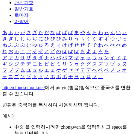
단위기호
일반기호
로마자
아랍어
あ
ぁ
か
が
さ
ざ
た
だ
な
は
ば
ぱ
ま
や
ゃ
ら
わ
ゎ
ん
い
ぃ
き
ぎ
し
じ
ち
ぢ
に
ひ
び
ぴ
み
り
う
ぅ
く
ぐ
す
ず
つ
づ
っ
ぬ
ふ
ぶ
ぷ
む
ゆ
ゅ
る
え
ぇ
け
げ
せ
ぜ
て
で
ね
へ
べ
ぺ
め
れ
お
ぉ
こ
ご
そ
ぞ
と
ど
の
ほ
ぼ
ぽ
も
よ
ょ
ろ
を
ア
ァ
カ
サ
ザ
タ
ダ
ナ
ハ
バ
パ
マ
ヤ
ャ
ラ
ワ
ヮ
ン
イ
ィ
キ
ギ
シ
ジ
チ
ヂ
ニ
ヒ
ビ
ピ
ミ
リ
ウ
ゥ
ク
グ
ス
ズ
ツ
ヅ
ッ
ヌ
フ
ブ
プ
ム
ユ
ュ
ル
エ
ェ
ケ
ゲ
セ
ゼ
テ
デ
ヘ
ベ
ペ
メ
レ
オ
ォ
コ
ゴ
ソ
ゾ
ト
ド
ノ
ホ
ボ
ポ
モ
ヨ
ョ
ロ
ヲ
―
http://chineseinput.net/
에서 pinyin(병음)방식으로 중국어를 변환
할 수 있습니다.
변환된 중국어를 복사하여 사용하시면 됩니다.
예시)
中文 을 입력하시려면
zhongwen
을 입력하시고 space를
누르시면됩니다.