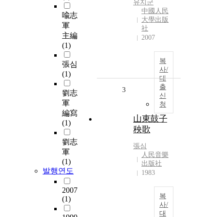
유지군
中國人民
喩志
大學出版
軍
社
主編
2007
(1)
복
張심
사/
(1)
대
출
3
劉志
신
軍
청
編寫
山東鼓子
(1)
秧歌
劉志
張심
軍
人民音樂
(1)
出版社
발행연도
1983
2007
복
(1)
사/
대