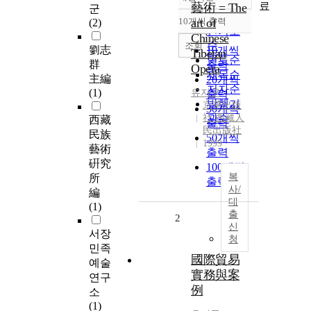
정확도
료
藝術 = The
군
순
10개씩 출력
art of
(2)
내림차순
인기도
Chinese
순
조회
劉志
10개씩
Tibetan
연도순
群
출력
Opera
제목순
主編
20개씩
저자순
(1)
유지군
출력
발행기
京華出版
30개씩
社 西藏人
관순
西藏
출력
民出版社
民族
50개씩
1999
藝術
출력
硏究
100개씩
복
所
출력
사/
編
대
(1)
출
2
신
서장
청
민족
國際貿易
예술
實務與案
연구
例
소
(1)