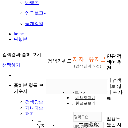
단행본
연구보고서
공개강의
home
단행본
검색결과 좁혀 보기
연관 검
저자 : 유지군
검색키워드
색어 추
선택해제
(검색결과
3
건)
천
이 검색
좁혀본 항목 보
어로 많
기순서
이 본 자
내보내기
료
내책장담기
검색량순
한글로보기
1
가나다순
저자
정확도순
활용도
높은 자
中國藏戱
유지
내림차순