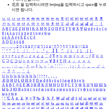
北京 을 입력하시려면
beijing
을 입력하시고 space를 누르
시면 됩니다.
ㅥ
ㅦ
ㅧ
ㅨ
ㅩ
ㅪ
ㅫ
ㅬ
ㅭ
ㅮ
ㅯ
ㅰ
ㅱ
ㅲ
ㅳ
ㅴ
ㅵ
ㅶ
ㅷ
ㅸ
ㅹ
ㅺ
ㅻ
ㅼ
ㅽ
ㅾ
ㅿ
ㆀ
ㆁ
ㆂ
ㆃ
ㆄ
ㆅ
ㆆ
ㆇ
ㆈ
ㆉ
ㆊ
ㆋ
ㆌ
ㆍ
ㆎ
Α
Β
Γ
Δ
Ε
Ζ
Η
Θ
Ι
Κ
Λ
Μ
Ν
Ξ
Ο
Π
Ρ
Σ
Τ
Υ
Φ
Χ
Ψ
Ω
α
β
γ
δ
ε
ζ
η
θ
ι
κ
λ
μ
ν
ξ
ο
π
ρ
σ
τ
υ
φ
χ
ψ
ω
á
à
Á
À
é
è
É
È
ç
Ç
ê
Ä
Ö
Ü
ä
ö
ü
ß
ְ
ֳ
ֲ
ֱ
ָ
ַ
ֵ
ֶ
ִ
ֹ
ּ
ֻ
ׂ
ׁ
ּ
ב
ה
נ
מ
צ
ת
ץ
ש
ד
ג
כ
ע
י
ח
ל
ך
ף
ק
ר
א
ט
ו
ן
ם
פ
‘
’
“
”
〔
〕
〈
〉
「
」
『
』
【
】
＂
（
）
［
］
｛
｝
±
×
÷
≠
≤
≥
∞
∴
♂
♀
∠
⊥
⌒
∂
∇
≡
≒
≪
≫
√
∽
∝
∵
∫
∬
∈
∋
⊆
⊇
⊂
⊃
∪
∩
∧
∨
￢
⇒
⇔
∀
∃
∮
∑
∏
＋
－
＜
＝
＞
、
。
·
‥
…
¨
〃
―
∥
＼
∼
´
～
ˇ
˘
˝
˚
˙
¸
˛
¡
¿
ː
！
＇
，
．
／
：
；
？
＾
＿
｀
｜
½
⅓
⅔
¼
¾
⅛
⅜
⅝
⅞
¹
²
³
⁴
ⁿ
₁
₂
₃
₄
Æ
Ð
Ħ
Ĳ
Ł
Ø
Œ
Þ
Ŧ
Ŋ
æ
đ
ð
ħ
ı
ĳ
ĸ
ŀ
ł
ø
œ
ß
þ
ŧ
ŋ
ŉ
А
Б
В
Г
Д
Е
Ё
Ж
З
И
Й
К
Л
М
Н
О
П
Р
С
Т
У
Ф
Х
Ц
Ч
Ш
Щ
Ъ
Ы
Ь
Э
Ю
Я
а
б
в
г
д
е
ё
ж
з
и
й
к
л
м
н
о
п
р
с
т
у
ф
х
ц
ч
ш
щ
ъ
ы
ь
э
ю
я
′
″
℃
Å
￠
￡
￥
¤
℉
‰
＄
％
Ｆ
￦
㎕
㎖
㎗
ℓ
㎘
㏄
㎣
㎤
㎥
㎦
㎙
㎚
㎛
㎜
㎝
㎞
㎟
㎠
㎡
㎢
㏊
㎍
㎎
㎏
㏏
㎈
㎉
㏈
㎧
㎨
㎰
㎱
㎲
㎳
㎴
㎵
㎶
㎷
㎸
㎹
㎀
㎁
㎂
㎃
㎄
㎺
㎻
㎽
㎾
㎿
㎐
㎑