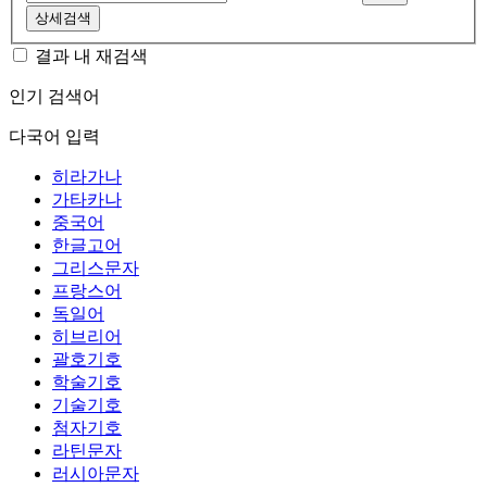
상세검색
결과 내 재검색
인기 검색어
다국어 입력
히라가나
가타카나
중국어
한글고어
그리스문자
프랑스어
독일어
히브리어
괄호기호
학술기호
기술기호
첨자기호
라틴문자
러시아문자