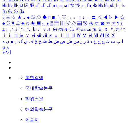
㎒
㎓
㎔
Ω
㏀
㏁
㎊
㎋
㎌
㏖
㏅
㎭
㎮
㎯
㏛
㎩
㎪
㎫
㎬
㏝
㏐
㏓
㏃
㏉
㏜
㏆
§
※
☆
★
○
●
◎
◇
◆
□
■
△
▽
→
←
↑
↓
↔
〓
◁
◀
▷
▶
♤
♠
♡
♥
♧
♣
⊙
◈
▣
◐
◑
▒
▤
▥
▨
▧
▦
▩
♨
☏
☎
☜
☞
¶
†
‡
↕
↗
↙
↖
↘
♭
♩
♪
♬
㉿
㈜
№
㏇
™
㏂
㏘
℡
＃
＆
＊
＠
ª
º
ⅰ
ⅱ
ⅲ
ⅳ
ⅴ
ⅵ
ⅶ
ⅷ
ⅸ
ⅹ
Ⅰ
Ⅱ
Ⅲ
Ⅳ
Ⅴ
Ⅵ
Ⅶ
Ⅷ
Ⅸ
Ⅹ
ا
ب
ت
ث
ج
ح
خ
د
ذ
ر
ز
س
ش
ص
ض
ط
ظ
ع
غ
ف
ق
ک
ل
م
ن
ه
و
ی
닫기
통합검색
국내학술논문
학위논문
해외학술논문
학술지