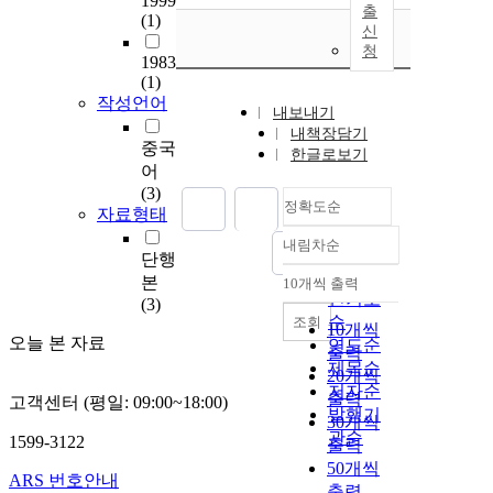
1999
출
(1)
신
청
1983
(1)
작성언어
내보내기
내책장담기
중국
한글로보기
어
(3)
정확도순
자료형태
내림차순
정확도
단행
순
본
10개씩 출력
내림차순
인기도
(3)
순
조회
10개씩
오늘 본 자료
연도순
출력
제목순
20개씩
저자순
출력
고객센터 (평일: 09:00~18:00)
발행기
30개씩
관순
1599-3122
출력
50개씩
ARS 번호안내
출력