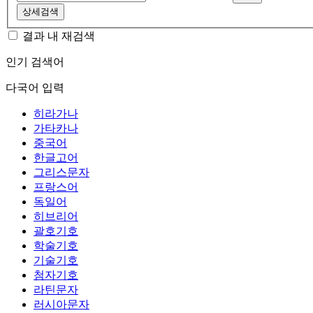
상세검색
결과 내 재검색
인기 검색어
다국어 입력
히라가나
가타카나
중국어
한글고어
그리스문자
프랑스어
독일어
히브리어
괄호기호
학술기호
기술기호
첨자기호
라틴문자
러시아문자