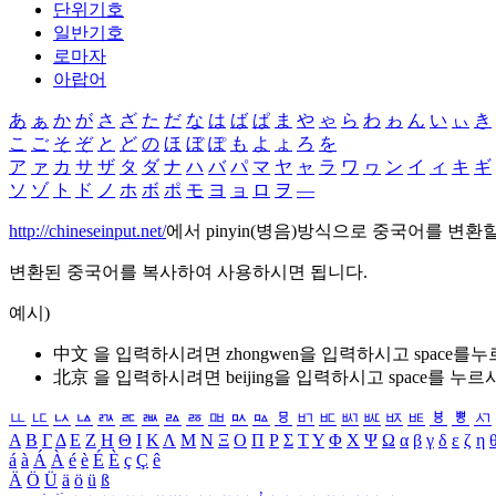
단위기호
일반기호
로마자
아랍어
あ
ぁ
か
が
さ
ざ
た
だ
な
は
ば
ぱ
ま
や
ゃ
ら
わ
ゎ
ん
い
ぃ
き
こ
ご
そ
ぞ
と
ど
の
ほ
ぼ
ぽ
も
よ
ょ
ろ
を
ア
ァ
カ
サ
ザ
タ
ダ
ナ
ハ
バ
パ
マ
ヤ
ャ
ラ
ワ
ヮ
ン
イ
ィ
キ
ギ
ソ
ゾ
ト
ド
ノ
ホ
ボ
ポ
モ
ヨ
ョ
ロ
ヲ
―
http://chineseinput.net/
에서 pinyin(병음)방식으로 중국어를 변환
변환된 중국어를 복사하여 사용하시면 됩니다.
예시)
中文 을 입력하시려면
zhongwen
을 입력하시고 space를
北京 을 입력하시려면
beijing
을 입력하시고 space를 누르
ㅥ
ㅦ
ㅧ
ㅨ
ㅩ
ㅪ
ㅫ
ㅬ
ㅭ
ㅮ
ㅯ
ㅰ
ㅱ
ㅲ
ㅳ
ㅴ
ㅵ
ㅶ
ㅷ
ㅸ
ㅹ
ㅺ
Α
Β
Γ
Δ
Ε
Ζ
Η
Θ
Ι
Κ
Λ
Μ
Ν
Ξ
Ο
Π
Ρ
Σ
Τ
Υ
Φ
Χ
Ψ
Ω
α
β
γ
δ
ε
ζ
η
á
à
Á
À
é
è
É
È
ç
Ç
ê
Ä
Ö
Ü
ä
ö
ü
ß