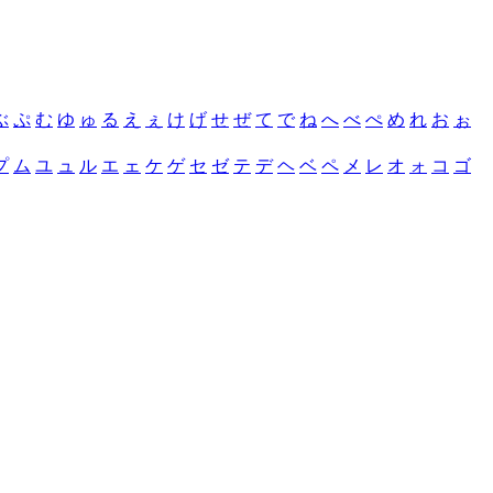
ぶ
ぷ
む
ゆ
ゅ
る
え
ぇ
け
げ
せ
ぜ
て
で
ね
へ
べ
ぺ
め
れ
お
ぉ
プ
ム
ユ
ュ
ル
エ
ェ
ケ
ゲ
セ
ゼ
テ
デ
ヘ
ベ
ペ
メ
レ
オ
ォ
コ
ゴ