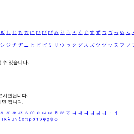
ぎ
し
じ
ち
ぢ
に
ひ
び
ぴ
み
り
う
ぅ
く
ぐ
す
ず
つ
づ
っ
ぬ
ふ
シ
ジ
チ
ヂ
ニ
ヒ
ビ
ピ
ミ
リ
ウ
ゥ
ク
グ
ス
ズ
ツ
ヅ
ッ
ヌ
フ
ブ
할 수 있습니다.
누르시면됩니다.
시면 됩니다.
ㅻ
ㅼ
ㅽ
ㅾ
ㅿ
ㆀ
ㆁ
ㆂ
ㆃ
ㆄ
ㆅ
ㆆ
ㆇ
ㆈ
ㆉ
ㆊ
ㆋ
ㆌ
ㆍ
ㆎ
θ
ι
κ
λ
μ
ν
ξ
ο
π
ρ
σ
τ
υ
φ
χ
ψ
ω