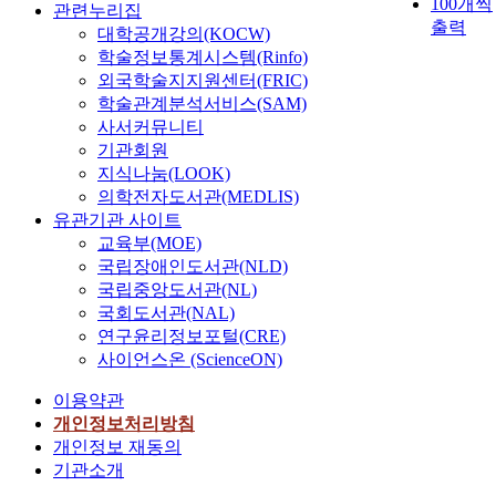
100개씩
관련누리집
출력
대학공개강의(KOCW)
학술정보통계시스템(Rinfo)
외국학술지지원센터(FRIC)
학술관계분석서비스(SAM)
사서커뮤니티
기관회원
지식나눔(LOOK)
의학전자도서관(MEDLIS)
유관기관 사이트
교육부(MOE)
국립장애인도서관(NLD)
국립중앙도서관(NL)
국회도서관(NAL)
연구윤리정보포털(CRE)
사이언스온 (ScienceON)
이용약관
개인정보처리방침
개인정보 재동의
기관소개