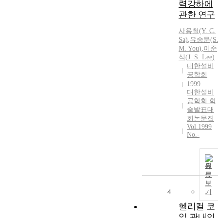
력강하에
관한 연구
사용철(Y. C.
Sa)
,
유승문
(
S
M.
You
)
,
이준
식(J.
S.
Lee)
대한설비
공학회
1999
대한설비
공학회 학
술발표대
회논문집
Vol.1999
No.-
원
문
보
4
기
헬리컬 코
일 관내의