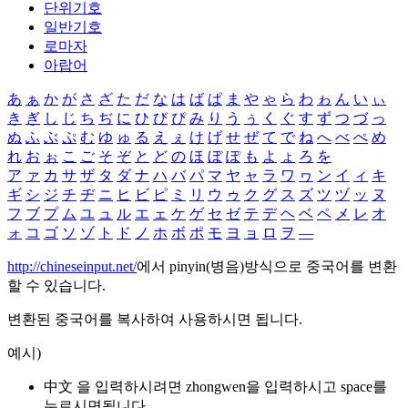
단위기호
일반기호
로마자
아랍어
あ
ぁ
か
が
さ
ざ
た
だ
な
は
ば
ぱ
ま
や
ゃ
ら
わ
ゎ
ん
い
ぃ
き
ぎ
し
じ
ち
ぢ
に
ひ
び
ぴ
み
り
う
ぅ
く
ぐ
す
ず
つ
づ
っ
ぬ
ふ
ぶ
ぷ
む
ゆ
ゅ
る
え
ぇ
け
げ
せ
ぜ
て
で
ね
へ
べ
ぺ
め
れ
お
ぉ
こ
ご
そ
ぞ
と
ど
の
ほ
ぼ
ぽ
も
よ
ょ
ろ
を
ア
ァ
カ
サ
ザ
タ
ダ
ナ
ハ
バ
パ
マ
ヤ
ャ
ラ
ワ
ヮ
ン
イ
ィ
キ
ギ
シ
ジ
チ
ヂ
ニ
ヒ
ビ
ピ
ミ
リ
ウ
ゥ
ク
グ
ス
ズ
ツ
ヅ
ッ
ヌ
フ
ブ
プ
ム
ユ
ュ
ル
エ
ェ
ケ
ゲ
セ
ゼ
テ
デ
ヘ
ベ
ペ
メ
レ
オ
ォ
コ
ゴ
ソ
ゾ
ト
ド
ノ
ホ
ボ
ポ
モ
ヨ
ョ
ロ
ヲ
―
http://chineseinput.net/
에서 pinyin(병음)방식으로 중국어를 변환
할 수 있습니다.
변환된 중국어를 복사하여 사용하시면 됩니다.
예시)
中文 을 입력하시려면
zhongwen
을 입력하시고 space를
누르시면됩니다.