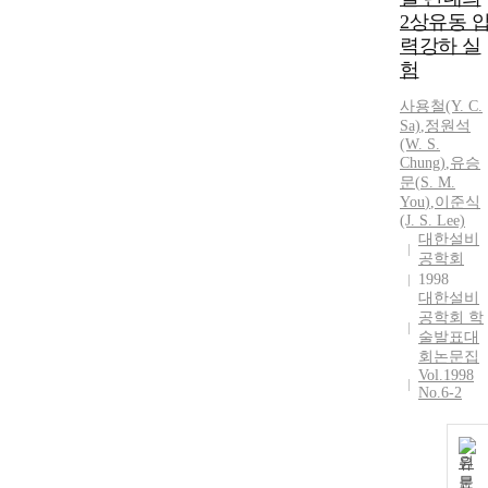
2상유동 
력강하 실
험
사용철(Y. C.
Sa)
,
정원석
(W.
S.
Chung)
,
유승
문
(
S.
M.
You
)
,
이준식
(J.
S.
Lee)
대한설비
공학회
1998
대한설비
공학회 학
술발표대
회논문집
Vol.1998
No.6-2
원
문