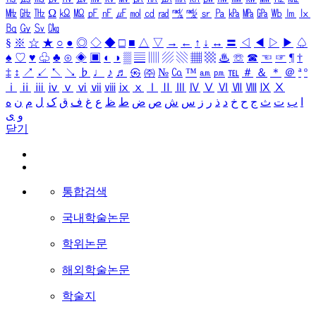
㎒
㎓
㎔
Ω
㏀
㏁
㎊
㎋
㎌
㏖
㏅
㎭
㎮
㎯
㏛
㎩
㎪
㎫
㎬
㏝
㏐
㏓
㏃
㏉
㏜
㏆
§
※
☆
★
○
●
◎
◇
◆
□
■
△
▽
→
←
↑
↓
↔
〓
◁
◀
▷
▶
♤
♠
♡
♥
♧
♣
⊙
◈
▣
◐
◑
▒
▤
▥
▨
▧
▦
▩
♨
☏
☎
☜
☞
¶
†
‡
↕
↗
↙
↖
↘
♭
♩
♪
♬
㉿
㈜
№
㏇
™
㏂
㏘
℡
＃
＆
＊
＠
ª
º
ⅰ
ⅱ
ⅲ
ⅳ
ⅴ
ⅵ
ⅶ
ⅷ
ⅸ
ⅹ
Ⅰ
Ⅱ
Ⅲ
Ⅳ
Ⅴ
Ⅵ
Ⅶ
Ⅷ
Ⅸ
Ⅹ
ا
ب
ت
ث
ج
ح
خ
د
ذ
ر
ز
س
ش
ص
ض
ط
ظ
ع
غ
ف
ق
ک
ل
م
ن
ه
و
ی
닫기
통합검색
국내학술논문
학위논문
해외학술논문
학술지