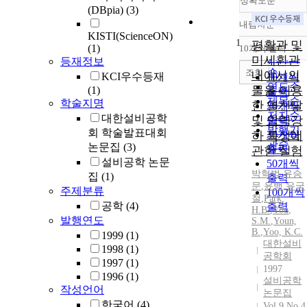
정확도순
(DBpia)
(3)
내림차순
정확도
KISTI(ScienceON)
1
순
평활관 및
(1)
10개씩 출력
내림차
인기도
미세휜관
등재정보
순
조회
내에서의
KCI우수등재
10개씩
연도순
물을 이용
(1)
출력
제목순
학술지명
한 열전달
20개씩
저자순
대한설비공학
및 압력강
출력
발행기
회 학술발표대회
하 특성에
30개씩
관순
논문집
(3)
출력
관한 실험
설비공학 논문
50개씩
박혁범
,
유승
집
(1)
출력
문
,
윤백
,
유
국
주제분류
100개씩
철
,
Park,
공학
(4)
출력
H.B.
,
You
,
발행연도
S.
M.
,
Youn,
B.
,
Yoo, K.C.
1999
(1)
대한설비
1998
(1)
공학회
1997
(1)
1997
1996
(1)
설비공학
작성언어
논문집
한국어
(4)
Vol.9 No.4