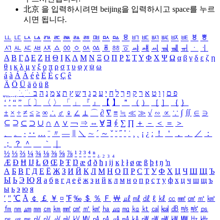
北京 을 입력하시려면
beijing
을 입력하시고 space를 누르
시면 됩니다.
ㅥ
ㅦ
ㅧ
ㅨ
ㅩ
ㅪ
ㅫ
ㅬ
ㅭ
ㅮ
ㅯ
ㅰ
ㅱ
ㅲ
ㅳ
ㅴ
ㅵ
ㅶ
ㅷ
ㅸ
ㅹ
ㅺ
ㅻ
ㅼ
ㅽ
ㅾ
ㅿ
ㆀ
ㆁ
ㆂ
ㆃ
ㆄ
ㆅ
ㆆ
ㆇ
ㆈ
ㆉ
ㆊ
ㆋ
ㆌ
ㆍ
ㆎ
Α
Β
Γ
Δ
Ε
Ζ
Η
Θ
Ι
Κ
Λ
Μ
Ν
Ξ
Ο
Π
Ρ
Σ
Τ
Υ
Φ
Χ
Ψ
Ω
α
β
γ
δ
ε
ζ
η
θ
ι
κ
λ
μ
ν
ξ
ο
π
ρ
σ
τ
υ
φ
χ
ψ
ω
á
à
Á
À
é
è
É
È
ç
Ç
ê
Ä
Ö
Ü
ä
ö
ü
ß
ְ
ֳ
ֲ
ֱ
ָ
ַ
ֵ
ֶ
ִ
ֹ
ּ
ֻ
ׂ
ׁ
ּ
ב
ה
נ
מ
צ
ת
ץ
ש
ד
ג
כ
ע
י
ח
ל
ך
ף
ק
ר
א
ט
ו
ן
ם
פ
‘
’
“
”
〔
〕
〈
〉
「
」
『
』
【
】
＂
（
）
［
］
｛
｝
±
×
÷
≠
≤
≥
∞
∴
♂
♀
∠
⊥
⌒
∂
∇
≡
≒
≪
≫
√
∽
∝
∵
∫
∬
∈
∋
⊆
⊇
⊂
⊃
∪
∩
∧
∨
￢
⇒
⇔
∀
∃
∮
∑
∏
＋
－
＜
＝
＞
、
。
·
‥
…
¨
〃
―
∥
＼
∼
´
～
ˇ
˘
˝
˚
˙
¸
˛
¡
¿
ː
！
＇
，
．
／
：
；
？
＾
＿
｀
｜
½
⅓
⅔
¼
¾
⅛
⅜
⅝
⅞
¹
²
³
⁴
ⁿ
₁
₂
₃
₄
Æ
Ð
Ħ
Ĳ
Ł
Ø
Œ
Þ
Ŧ
Ŋ
æ
đ
ð
ħ
ı
ĳ
ĸ
ŀ
ł
ø
œ
ß
þ
ŧ
ŋ
ŉ
А
Б
В
Г
Д
Е
Ё
Ж
З
И
Й
К
Л
М
Н
О
П
Р
С
Т
У
Ф
Х
Ц
Ч
Ш
Щ
Ъ
Ы
Ь
Э
Ю
Я
а
б
в
г
д
е
ё
ж
з
и
й
к
л
м
н
о
п
р
с
т
у
ф
х
ц
ч
ш
щ
ъ
ы
ь
э
ю
я
′
″
℃
Å
￠
￡
￥
¤
℉
‰
＄
％
Ｆ
￦
㎕
㎖
㎗
ℓ
㎘
㏄
㎣
㎤
㎥
㎦
㎙
㎚
㎛
㎜
㎝
㎞
㎟
㎠
㎡
㎢
㏊
㎍
㎎
㎏
㏏
㎈
㎉
㏈
㎧
㎨
㎰
㎱
㎲
㎳
㎴
㎵
㎶
㎷
㎸
㎹
㎀
㎁
㎂
㎃
㎄
㎺
㎻
㎽
㎾
㎿
㎐
㎑