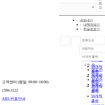
보
기
내보내기
내책장담기
한글로보기
정확도순
내림차순
정확도
순
10개씩 출력
내림차
인기도
순
조회
10개씩
연도순
출력
제목순
20개씩
저자순
출력
고객센터 (평일: 09:00~18:00)
발행기
30개씩
관순
1599-3122
출력
50개씩
ARS 번호안내
출력