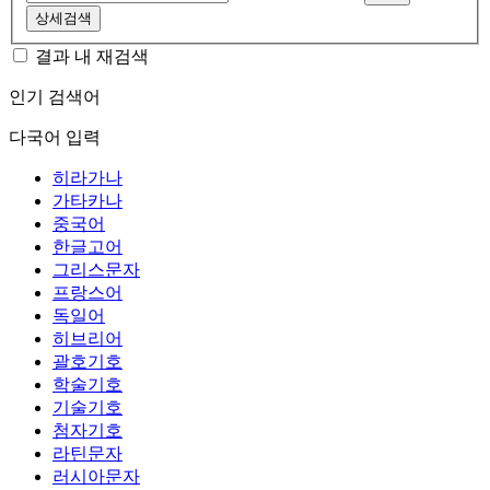
상세검색
결과 내 재검색
인기 검색어
다국어 입력
히라가나
가타카나
중국어
한글고어
그리스문자
프랑스어
독일어
히브리어
괄호기호
학술기호
기술기호
첨자기호
라틴문자
러시아문자