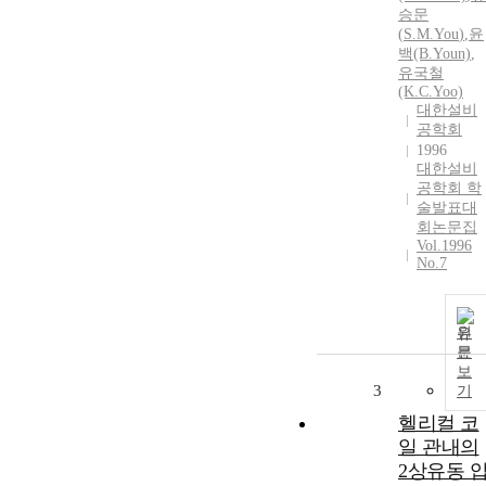
승문
(
S.
M.
You
)
,
윤
백(B.Youn)
,
유
국철
(K.C.Yoo)
대한설비
공학회
1996
대한설비
공학회 학
술발표대
회논문집
Vol.1996
No.7
원
문
보
3
기
헬리컬 코
일 관내의
2상유동 