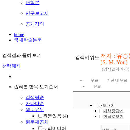
단행본
연구보고서
공개강의
home
국내학술논문
저자 : 유승
검색결과 좁혀 보기
검색키워드
(S. M. You)
선택해제
(검색결과
4
건)
무료
기관 내 무료
좁혀본 항목 보기순서
유료
검색량순
가나다순
내보내기
원문유무
내책장담기
원문있음
(4)
한글로보기
원문제공처
누리미디어