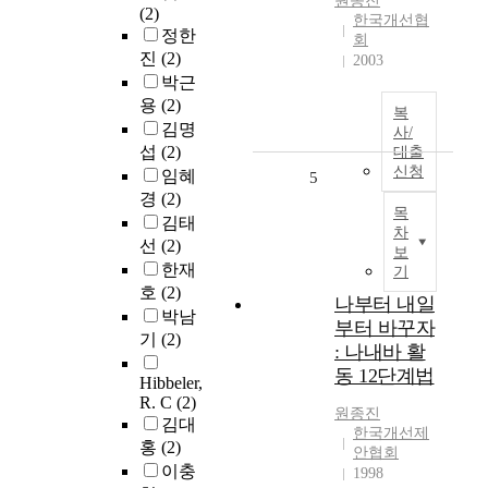
원종진
(2)
한국개선협
정한
회
진
(2)
2003
박근
용
(2)
복
김명
사/
섭
(2)
대출
신청
임혜
5
경
(2)
목
김태
차
선
(2)
보
한재
기
호
(2)
나부터 내일
박남
부터 바꾸자
기
(2)
: 나내바 활
동 12단계법
Hibbeler,
R. C
(2)
원종진
김대
한국개선제
홍
(2)
안협회
이충
1998