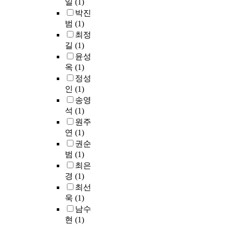
일
(1)
박진
범
(1)
최정
길
(1)
윤성
옥
(1)
정성
인
(1)
송영
석
(1)
원주
연
(1)
권순
범
(1)
최은
경
(1)
최선
욱
(1)
남수
현
(1)