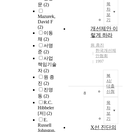
목
문
(2)
차
보
Mazurek,
기
David F
(2)
개선제안 이
이동
렇게 하라
채
(2)
서명
원 종진
한국개선제
준
(2)
안협회
사업
1997
책임기술
자
(2)
복
원 종
사/
진
(2)
대출
진영
신청
8
동
(2)
R.C.
목
Hibbeler
차
[저]
(2)
보
기
E.
Russell
X선 진단의
Johnston,