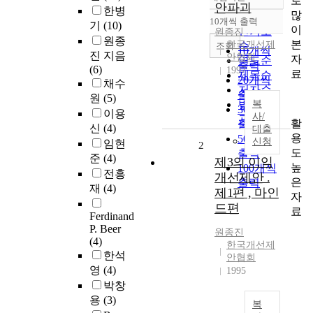
로
정확도
안파괴
한병
많
순
10개씩 출력
기
(10)
내림차순
이
인기도
원종진
원종
본
한국개선제
순
조회
10개씩
진 지음
안협회
자
연도순
출력
(6)
1997
료
제목순
20개씩
채수
저자순
출력
원
(5)
발행기
복
30개씩
이용
사/
관순
활
출력
신
(4)
대출
용
50개씩
신청
임현
2
도
출력
준
(4)
제3의 이익
높
100개씩
전흥
개선제안 .
은
출력
재
(4)
제1편 , 마인
자
드편
료
Ferdinand
P. Beer
원종진
(4)
한국개선제
한석
안협회
영
(4)
1995
박창
용
(3)
복