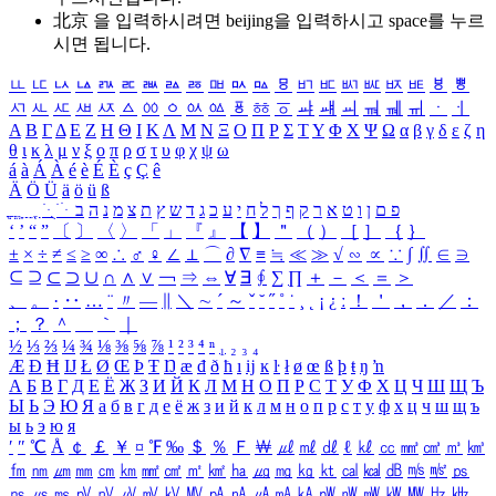
北京 을 입력하시려면
beijing
을 입력하시고 space를 누르
시면 됩니다.
ㅥ
ㅦ
ㅧ
ㅨ
ㅩ
ㅪ
ㅫ
ㅬ
ㅭ
ㅮ
ㅯ
ㅰ
ㅱ
ㅲ
ㅳ
ㅴ
ㅵ
ㅶ
ㅷ
ㅸ
ㅹ
ㅺ
ㅻ
ㅼ
ㅽ
ㅾ
ㅿ
ㆀ
ㆁ
ㆂ
ㆃ
ㆄ
ㆅ
ㆆ
ㆇ
ㆈ
ㆉ
ㆊ
ㆋ
ㆌ
ㆍ
ㆎ
Α
Β
Γ
Δ
Ε
Ζ
Η
Θ
Ι
Κ
Λ
Μ
Ν
Ξ
Ο
Π
Ρ
Σ
Τ
Υ
Φ
Χ
Ψ
Ω
α
β
γ
δ
ε
ζ
η
θ
ι
κ
λ
μ
ν
ξ
ο
π
ρ
σ
τ
υ
φ
χ
ψ
ω
á
à
Á
À
é
è
É
È
ç
Ç
ê
Ä
Ö
Ü
ä
ö
ü
ß
ְ
ֳ
ֲ
ֱ
ָ
ַ
ֵ
ֶ
ִ
ֹ
ּ
ֻ
ׂ
ׁ
ּ
ב
ה
נ
מ
צ
ת
ץ
ש
ד
ג
כ
ע
י
ח
ל
ך
ף
ק
ר
א
ט
ו
ן
ם
פ
‘
’
“
”
〔
〕
〈
〉
「
」
『
』
【
】
＂
（
）
［
］
｛
｝
±
×
÷
≠
≤
≥
∞
∴
♂
♀
∠
⊥
⌒
∂
∇
≡
≒
≪
≫
√
∽
∝
∵
∫
∬
∈
∋
⊆
⊇
⊂
⊃
∪
∩
∧
∨
￢
⇒
⇔
∀
∃
∮
∑
∏
＋
－
＜
＝
＞
、
。
·
‥
…
¨
〃
―
∥
＼
∼
´
～
ˇ
˘
˝
˚
˙
¸
˛
¡
¿
ː
！
＇
，
．
／
：
；
？
＾
＿
｀
｜
½
⅓
⅔
¼
¾
⅛
⅜
⅝
⅞
¹
²
³
⁴
ⁿ
₁
₂
₃
₄
Æ
Ð
Ħ
Ĳ
Ł
Ø
Œ
Þ
Ŧ
Ŋ
æ
đ
ð
ħ
ı
ĳ
ĸ
ŀ
ł
ø
œ
ß
þ
ŧ
ŋ
ŉ
А
Б
В
Г
Д
Е
Ё
Ж
З
И
Й
К
Л
М
Н
О
П
Р
С
Т
У
Ф
Х
Ц
Ч
Ш
Щ
Ъ
Ы
Ь
Э
Ю
Я
а
б
в
г
д
е
ё
ж
з
и
й
к
л
м
н
о
п
р
с
т
у
ф
х
ц
ч
ш
щ
ъ
ы
ь
э
ю
я
′
″
℃
Å
￠
￡
￥
¤
℉
‰
＄
％
Ｆ
￦
㎕
㎖
㎗
ℓ
㎘
㏄
㎣
㎤
㎥
㎦
㎙
㎚
㎛
㎜
㎝
㎞
㎟
㎠
㎡
㎢
㏊
㎍
㎎
㎏
㏏
㎈
㎉
㏈
㎧
㎨
㎰
㎱
㎲
㎳
㎴
㎵
㎶
㎷
㎸
㎹
㎀
㎁
㎂
㎃
㎄
㎺
㎻
㎽
㎾
㎿
㎐
㎑