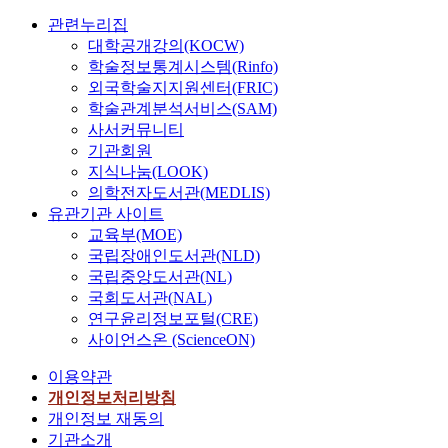
관련누리집
대학공개강의(KOCW)
학술정보통계시스템(Rinfo)
외국학술지지원센터(FRIC)
학술관계분석서비스(SAM)
사서커뮤니티
기관회원
지식나눔(LOOK)
의학전자도서관(MEDLIS)
유관기관 사이트
교육부(MOE)
국립장애인도서관(NLD)
국립중앙도서관(NL)
국회도서관(NAL)
연구윤리정보포털(CRE)
사이언스온 (ScienceON)
이용약관
개인정보처리방침
개인정보 재동의
기관소개