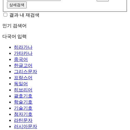
상세검색
결과 내 재검색
인기 검색어
다국어 입력
히라가나
가타카나
중국어
한글고어
그리스문자
프랑스어
독일어
히브리어
괄호기호
학술기호
기술기호
첨자기호
라틴문자
러시아문자