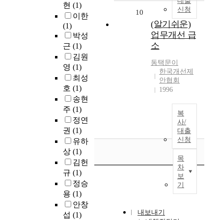
대출
현
(1)
신청
10
이한
(알기쉬운)
(1)
업무개선 급
박성
소
근
(1)
김원
동택문이
영
(1)
한국개선제
최성
안협회
호
(1)
1996
송현
주
(1)
복
정연
사/
권
(1)
대출
신청
유하
상
(1)
목
김헌
차
규
(1)
보
정승
기
용
(1)
안창
내보내기
섭
(1)