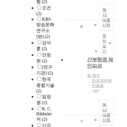
형
(2)
오건
복
(2)
사/
KBS
대출
방송문화
신청
6
연구소
목
[편]
(2)
차
강석
보
훈
(2)
기
안창
간부혁명 제
현
(2)
안파괴
[연구
기관]
(2)
원 종진
한국
한국개선제
종합기술
안협회
(2)
1997
임장
원
(2)
복
R. C.
사/
Hibbeler
대출
저
(2)
신청
7
신강