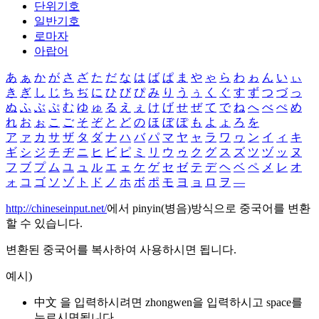
단위기호
일반기호
로마자
아랍어
あ
ぁ
か
が
さ
ざ
た
だ
な
は
ば
ぱ
ま
や
ゃ
ら
わ
ゎ
ん
い
ぃ
き
ぎ
し
じ
ち
ぢ
に
ひ
び
ぴ
み
り
う
ぅ
く
ぐ
す
ず
つ
づ
っ
ぬ
ふ
ぶ
ぷ
む
ゆ
ゅ
る
え
ぇ
け
げ
せ
ぜ
て
で
ね
へ
べ
ぺ
め
れ
お
ぉ
こ
ご
そ
ぞ
と
ど
の
ほ
ぼ
ぽ
も
よ
ょ
ろ
を
ア
ァ
カ
サ
ザ
タ
ダ
ナ
ハ
バ
パ
マ
ヤ
ャ
ラ
ワ
ヮ
ン
イ
ィ
キ
ギ
シ
ジ
チ
ヂ
ニ
ヒ
ビ
ピ
ミ
リ
ウ
ゥ
ク
グ
ス
ズ
ツ
ヅ
ッ
ヌ
フ
ブ
プ
ム
ユ
ュ
ル
エ
ェ
ケ
ゲ
セ
ゼ
テ
デ
ヘ
ベ
ペ
メ
レ
オ
ォ
コ
ゴ
ソ
ゾ
ト
ド
ノ
ホ
ボ
ポ
モ
ヨ
ョ
ロ
ヲ
―
http://chineseinput.net/
에서 pinyin(병음)방식으로 중국어를 변환
할 수 있습니다.
변환된 중국어를 복사하여 사용하시면 됩니다.
예시)
中文 을 입력하시려면
zhongwen
을 입력하시고 space를
누르시면됩니다.