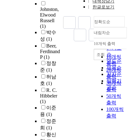
내책장담기
한글로보기
Johnston,
Elwood
Russell
정확도순
(1)
박수
내림차순
정확도
성
(1)
순
10개씩 출력
Beer,
내림차순
인기도
Ferdinand
순
조회
10개씩
P
(1)
연도순
정창
출력
제목순
준
(1)
20개씩
저자순
출력
허남
발행기
30개씩
호
(1)
관순
출력
R. C.
Hibbeler
50개씩
(1)
출력
이준
100개씩
용
(1)
출력
정준
희
(1)
황신