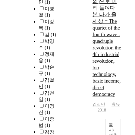
의)으로 미
민
(1)
리 들여다
이병
본 다가 올
철
(1)
세상 = The
이강
quartet of the
복
(1)
fourth wave :
김
(1)
quadruple
박영
revolution the
수
(1)
4th industrial
정재
용
(1)
revolution,
박순
bio
규
(1)
technology,
김철
basic income,
민
(1)
direct
김천
democracy
일
(1)
김상민
휴유
이영
2018
신
(1)
이종
복
범
(1)
사/
김창