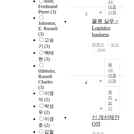
Beer,
사/
Ferdinand
대출
Pierre
(3)
신청
3
물류 실무 =
Johnston,
Logistics
E. Russell
(3)
business
고승
원종진
보성
기
(3)
2008
백태
현
(3)
복
사/
Hibbeler,
대출
Russell
신청
Charles
4
(3)
목
이영
차
석
(2)
보
박성
기
우
(2)
신 개선제안
이경
OJT
호
(2)
김철