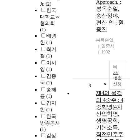
Approach. :
Jr.
(2)
봉옥순일,
한국
송산정야,
대학교육
편산 인 ; 원
협의회
종진
(1)
배병
봉옥순일
한
(1)
일중사
최기
1992
철
(1)
이시
복
영
(1)
사/
김종
대출
욱
(1)
신청
9
송해
제4의 물결
룡
(1)
의 4중주 : 4
김지
중혁명(4차
현
(1)
산업혁명,
한국
생명공학,
방송공사
기본소득,
(1)
직접민주주
김상