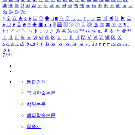
㎒
㎓
㎔
Ω
㏀
㏁
㎊
㎋
㎌
㏖
㏅
㎭
㎮
㎯
㏛
㎩
㎪
㎫
㎬
㏝
㏐
㏓
㏃
㏉
㏜
㏆
§
※
☆
★
○
●
◎
◇
◆
□
■
△
▽
→
←
↑
↓
↔
〓
◁
◀
▷
▶
♤
♠
♡
♥
♧
♣
⊙
◈
▣
◐
◑
▒
▤
▥
▨
▧
▦
▩
♨
☏
☎
☜
☞
¶
†
‡
↕
↗
↙
↖
↘
♭
♩
♪
♬
㉿
㈜
№
㏇
™
㏂
㏘
℡
＃
＆
＊
＠
ª
º
ⅰ
ⅱ
ⅲ
ⅳ
ⅴ
ⅵ
ⅶ
ⅷ
ⅸ
ⅹ
Ⅰ
Ⅱ
Ⅲ
Ⅳ
Ⅴ
Ⅵ
Ⅶ
Ⅷ
Ⅸ
Ⅹ
ا
ب
ت
ث
ج
ح
خ
د
ذ
ر
ز
س
ش
ص
ض
ط
ظ
ع
غ
ف
ق
ک
ل
م
ن
ه
و
ی
닫기
통합검색
국내학술논문
학위논문
해외학술논문
학술지