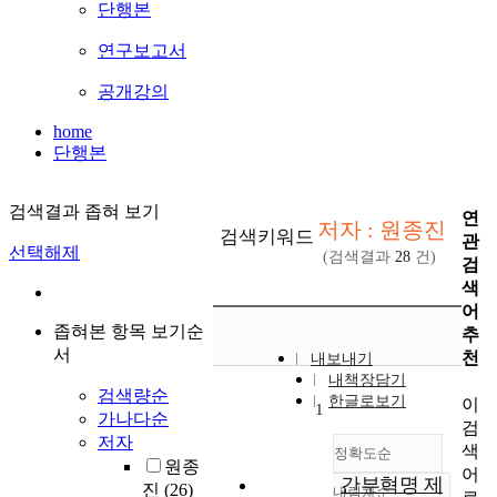
단행본
연구보고서
공개강의
home
단행본
검색결과 좁혀 보기
연
저자 : 원종진
검색키워드
관
선택해제
(검색결과
28
건)
검
색
어
좁혀본 항목 보기순
추
서
천
내보내기
내책장담기
검색량순
한글로보기
이
1
가나다순
검
저자
색
정확도순
원종
어
간부혁명 제
진
(26)
내림차순