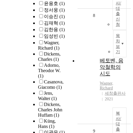
윤용호
(1)
사/
대
정서웅
(1)
출
8
이승진
(1)
신
김재혁
(1)
청
김한용
(1)
임성빈
(1)
목
차
Wagner,
보
Richard
(1)
기
Dickens,
Charles
(1)
베토벤, 음
Adorno,
악철학의
Theodor W.
시도
(1)
Casanova,
Wagner,
Giacomo
(1)
Richard
Jens,
세창출판사
Walter
(1)
2021
Dickens,
Charles John
복
Huffam
(1)
사/
Küng,
대
Hans
(1)
출
9
이관우
(1)