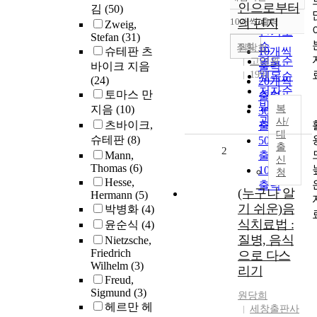
정확도
인으로부터
김
(50)
순
10개씩 출력
의 편지
Zweig,
내림차순
인기도
Stefan
(31)
순
조회
원당희
슈테판 츠
10개씩
연도순
고려원
바이크 지음
출력
1991
제목순
(24)
20개씩
저자순
토마스 만
출력
발행기
지음
(10)
복
30개씩
관순
사/
츠바이크,
출력
대
슈테판
(8)
50개씩
출
2
Mann,
출력
신
Thomas
(6)
100개씩
청
Hesse,
출력
(누구나 알
Hermann
(5)
기 쉬운)음
박병화
(4)
식치료법 :
윤순식
(4)
질병, 음식
Nietzsche,
Friedrich
으로 다스
Wilhelm
(3)
리기
Freud,
Sigmund
(3)
원당희
헤르만 헤
세창출판사