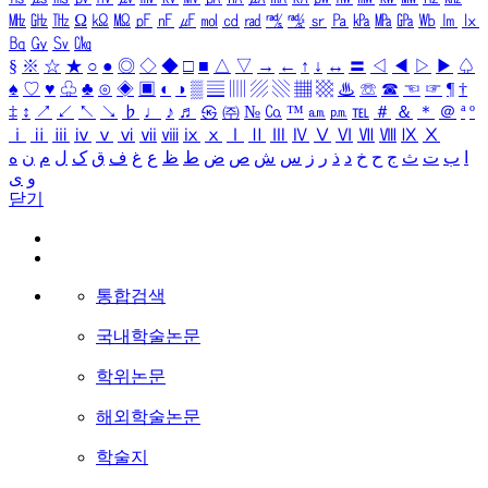
㎒
㎓
㎔
Ω
㏀
㏁
㎊
㎋
㎌
㏖
㏅
㎭
㎮
㎯
㏛
㎩
㎪
㎫
㎬
㏝
㏐
㏓
㏃
㏉
㏜
㏆
§
※
☆
★
○
●
◎
◇
◆
□
■
△
▽
→
←
↑
↓
↔
〓
◁
◀
▷
▶
♤
♠
♡
♥
♧
♣
⊙
◈
▣
◐
◑
▒
▤
▥
▨
▧
▦
▩
♨
☏
☎
☜
☞
¶
†
‡
↕
↗
↙
↖
↘
♭
♩
♪
♬
㉿
㈜
№
㏇
™
㏂
㏘
℡
＃
＆
＊
＠
ª
º
ⅰ
ⅱ
ⅲ
ⅳ
ⅴ
ⅵ
ⅶ
ⅷ
ⅸ
ⅹ
Ⅰ
Ⅱ
Ⅲ
Ⅳ
Ⅴ
Ⅵ
Ⅶ
Ⅷ
Ⅸ
Ⅹ
ا
ب
ت
ث
ج
ح
خ
د
ذ
ر
ز
س
ش
ص
ض
ط
ظ
ع
غ
ف
ق
ک
ل
م
ن
ه
و
ی
닫기
통합검색
국내학술논문
학위논문
해외학술논문
학술지