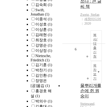
쓰다 : 큰 글
김숙희
(1)
씨 책
Swift,
Jonathan
(1)
Zweig, Stefan
이종석
(1)
세창미디어
2020
이성호
(1)
이상훈
(1)
김래현
(1)
복
사/
최장호
(1)
대
강명순
(1)
출
6
이상정
(1)
신
Nietzsche,
청
Friedrich
(1)
김기훈
(1)
목
박찬기
(1)
차
보
김인환
(1)
기
장영은
물뿌리개를
[공]옮김
(1)
손에 쥔 원
홍경호 해
숭이
설
(1)
박의수
(1)
Steinwand,
김홍대
(1)