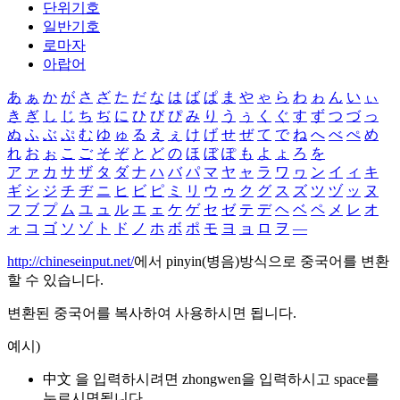
단위기호
일반기호
로마자
아랍어
あ
ぁ
か
が
さ
ざ
た
だ
な
は
ば
ぱ
ま
や
ゃ
ら
わ
ゎ
ん
い
ぃ
き
ぎ
し
じ
ち
ぢ
に
ひ
び
ぴ
み
り
う
ぅ
く
ぐ
す
ず
つ
づ
っ
ぬ
ふ
ぶ
ぷ
む
ゆ
ゅ
る
え
ぇ
け
げ
せ
ぜ
て
で
ね
へ
べ
ぺ
め
れ
お
ぉ
こ
ご
そ
ぞ
と
ど
の
ほ
ぼ
ぽ
も
よ
ょ
ろ
を
ア
ァ
カ
サ
ザ
タ
ダ
ナ
ハ
バ
パ
マ
ヤ
ャ
ラ
ワ
ヮ
ン
イ
ィ
キ
ギ
シ
ジ
チ
ヂ
ニ
ヒ
ビ
ピ
ミ
リ
ウ
ゥ
ク
グ
ス
ズ
ツ
ヅ
ッ
ヌ
フ
ブ
プ
ム
ユ
ュ
ル
エ
ェ
ケ
ゲ
セ
ゼ
テ
デ
ヘ
ベ
ペ
メ
レ
オ
ォ
コ
ゴ
ソ
ゾ
ト
ド
ノ
ホ
ボ
ポ
モ
ヨ
ョ
ロ
ヲ
―
http://chineseinput.net/
에서 pinyin(병음)방식으로 중국어를 변환
할 수 있습니다.
변환된 중국어를 복사하여 사용하시면 됩니다.
예시)
中文 을 입력하시려면
zhongwen
을 입력하시고 space를
누르시면됩니다.