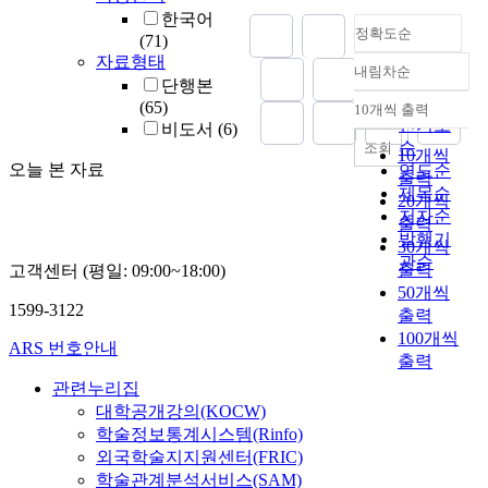
한국어
정확도순
(71)
자료형태
내림차순
정확도
단행본
순
(65)
10개씩 출력
내림차순
인기도
비도서
(6)
순
조회
10개씩
오늘 본 자료
연도순
출력
제목순
20개씩
저자순
출력
발행기
30개씩
관순
출력
고객센터 (평일: 09:00~18:00)
50개씩
1599-3122
출력
100개씩
ARS 번호안내
출력
관련누리집
대학공개강의(KOCW)
학술정보통계시스템(Rinfo)
외국학술지지원센터(FRIC)
학술관계분석서비스(SAM)