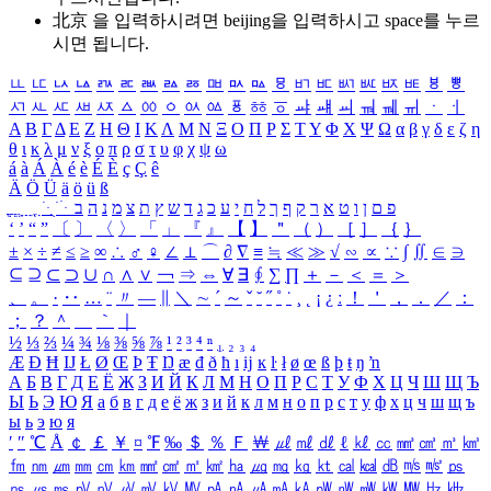
北京 을 입력하시려면
beijing
을 입력하시고 space를 누르
시면 됩니다.
ㅥ
ㅦ
ㅧ
ㅨ
ㅩ
ㅪ
ㅫ
ㅬ
ㅭ
ㅮ
ㅯ
ㅰ
ㅱ
ㅲ
ㅳ
ㅴ
ㅵ
ㅶ
ㅷ
ㅸ
ㅹ
ㅺ
ㅻ
ㅼ
ㅽ
ㅾ
ㅿ
ㆀ
ㆁ
ㆂ
ㆃ
ㆄ
ㆅ
ㆆ
ㆇ
ㆈ
ㆉ
ㆊ
ㆋ
ㆌ
ㆍ
ㆎ
Α
Β
Γ
Δ
Ε
Ζ
Η
Θ
Ι
Κ
Λ
Μ
Ν
Ξ
Ο
Π
Ρ
Σ
Τ
Υ
Φ
Χ
Ψ
Ω
α
β
γ
δ
ε
ζ
η
θ
ι
κ
λ
μ
ν
ξ
ο
π
ρ
σ
τ
υ
φ
χ
ψ
ω
á
à
Á
À
é
è
É
È
ç
Ç
ê
Ä
Ö
Ü
ä
ö
ü
ß
ְ
ֳ
ֲ
ֱ
ָ
ַ
ֵ
ֶ
ִ
ֹ
ּ
ֻ
ׂ
ׁ
ּ
ב
ה
נ
מ
צ
ת
ץ
ש
ד
ג
כ
ע
י
ח
ל
ך
ף
ק
ר
א
ט
ו
ן
ם
פ
‘
’
“
”
〔
〕
〈
〉
「
」
『
』
【
】
＂
（
）
［
］
｛
｝
±
×
÷
≠
≤
≥
∞
∴
♂
♀
∠
⊥
⌒
∂
∇
≡
≒
≪
≫
√
∽
∝
∵
∫
∬
∈
∋
⊆
⊇
⊂
⊃
∪
∩
∧
∨
￢
⇒
⇔
∀
∃
∮
∑
∏
＋
－
＜
＝
＞
、
。
·
‥
…
¨
〃
―
∥
＼
∼
´
～
ˇ
˘
˝
˚
˙
¸
˛
¡
¿
ː
！
＇
，
．
／
：
；
？
＾
＿
｀
｜
½
⅓
⅔
¼
¾
⅛
⅜
⅝
⅞
¹
²
³
⁴
ⁿ
₁
₂
₃
₄
Æ
Ð
Ħ
Ĳ
Ł
Ø
Œ
Þ
Ŧ
Ŋ
æ
đ
ð
ħ
ı
ĳ
ĸ
ŀ
ł
ø
œ
ß
þ
ŧ
ŋ
ŉ
А
Б
В
Г
Д
Е
Ё
Ж
З
И
Й
К
Л
М
Н
О
П
Р
С
Т
У
Ф
Х
Ц
Ч
Ш
Щ
Ъ
Ы
Ь
Э
Ю
Я
а
б
в
г
д
е
ё
ж
з
и
й
к
л
м
н
о
п
р
с
т
у
ф
х
ц
ч
ш
щ
ъ
ы
ь
э
ю
я
′
″
℃
Å
￠
￡
￥
¤
℉
‰
＄
％
Ｆ
￦
㎕
㎖
㎗
ℓ
㎘
㏄
㎣
㎤
㎥
㎦
㎙
㎚
㎛
㎜
㎝
㎞
㎟
㎠
㎡
㎢
㏊
㎍
㎎
㎏
㏏
㎈
㎉
㏈
㎧
㎨
㎰
㎱
㎲
㎳
㎴
㎵
㎶
㎷
㎸
㎹
㎀
㎁
㎂
㎃
㎄
㎺
㎻
㎽
㎾
㎿
㎐
㎑