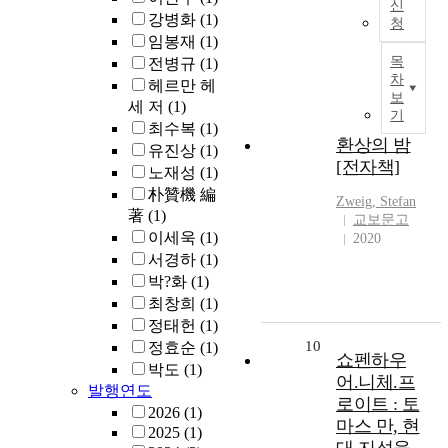
신
강병화
(1)
청
임봉재
(1)
목
전병규
(1)
차
헤르만 헤
보
세 저
(1)
기
최수복
(1)
환상의 밤
유진상
(1)
[전자책]
노재성
(1)
朴贊機 編
Zweig, Stefan
著
(1)
교보문고
이세욱
(1)
2020
서경하
(1)
박?화
(1)
최창희
(1)
정태헌
(1)
10
정효순
(1)
쇼펜하우
박도
(1)
어.니체.프
발행연도
로이트 : 토
2026
(1)
마스 만, 현
2025
(1)