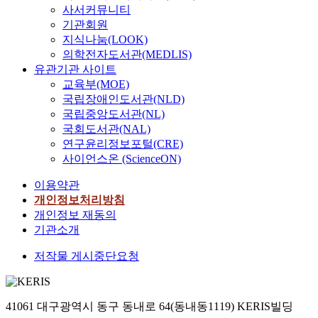
사서커뮤니티
기관회원
지식나눔(LOOK)
의학전자도서관(MEDLIS)
유관기관 사이트
교육부(MOE)
국립장애인도서관(NLD)
국립중앙도서관(NL)
국회도서관(NAL)
연구윤리정보포털(CRE)
사이언스온 (ScienceON)
이용약관
개인정보처리방침
개인정보 재동의
기관소개
저작물 게시중단요청
41061 대구광역시 동구 동내로 64(동내동1119) KERIS빌딩