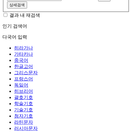
상세검색
결과 내 재검색
인기 검색어
다국어 입력
히라가나
가타카나
중국어
한글고어
그리스문자
프랑스어
독일어
히브리어
괄호기호
학술기호
기술기호
첨자기호
라틴문자
러시아문자