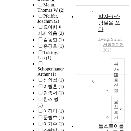
Mann,
Thomas W
(2)
4
Pfeiffer,
발자크/스
Joachim
(2)
탕달을 쓰
요아힘 파
다
이퍼 엮음
(2)
김동현
(1)
Zweig, Stefan
세창미디어
홍경호
(1)
2023
Tolstoy,
Leo
(1)
복
Schopenhauer,
사/
Arthur
(1)
대
심의섭
(1)
출
5
신
이병훈
(1)
청
김종서
(1)
한스 큉
목
(1)
차
이경미
(1)
보
문병호
(1)
기
이기수
(1)
톨스토이를
스탕달
(1)