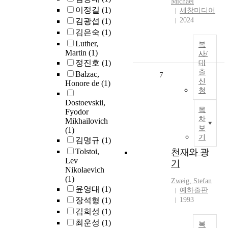
Michael
이정길
(1)
세창미디어
2024
김광섭
(1)
김은숙
(1)
Luther,
복
Martin
(1)
사/
정진호
(1)
대
출
Balzac,
7
신
Honore de
(1)
청
Dostoevskii,
목
Fyodor
차
Mikhailovich
보
(1)
기
김명규
(1)
Tolstoi,
천재와 광
Lev
기
Nikolaevich
(1)
Zweig, Stefan
윤영대
(1)
예하출판
장석형
(1)
1993
김희성
(1)
최운성
(1)
복