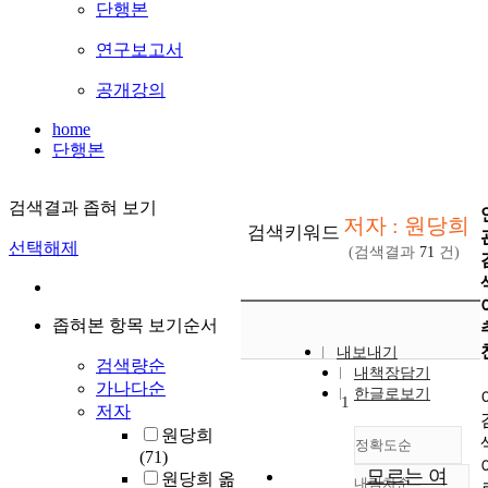
단행본
연구보고서
공개강의
home
단행본
검색결과 좁혀 보기
저자 : 원당희
검색키워드
선택해제
(검색결과
71
건)
좁혀본 항목 보기순서
내보내기
검색량순
내책장담기
가나다순
한글로보기
1
저자
원당희
정확도순
(71)
모르는 여
원당희 옮
내림차순