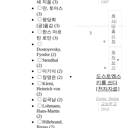
세 지음
(3)
1997
만, 토마스
(3)
복
원당희
사/
[공]옮김
(3)
대
출
한스 마르
3
신
틴 로만
(3)
청
Dostoyevsky,
목
Fyodor
(2)
차
Stendhal
보
(2)
기
이기식
(2)
도스토옙스
장영은
(2)
키를 쓰다
Kleist,
[전자자료]
Heinrich von
(2)
Zweig, Stefan
김국남
(2)
교보문고
Lohmann,
2014
Hans-Martin
(2)
Hillebrand,
Bruno
(2)