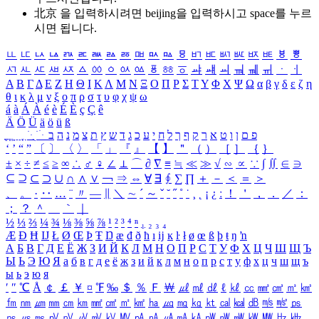
北京 을 입력하시려면
beijing
을 입력하시고 space를 누르
시면 됩니다.
ㅥ
ㅦ
ㅧ
ㅨ
ㅩ
ㅪ
ㅫ
ㅬ
ㅭ
ㅮ
ㅯ
ㅰ
ㅱ
ㅲ
ㅳ
ㅴ
ㅵ
ㅶ
ㅷ
ㅸ
ㅹ
ㅺ
ㅻ
ㅼ
ㅽ
ㅾ
ㅿ
ㆀ
ㆁ
ㆂ
ㆃ
ㆄ
ㆅ
ㆆ
ㆇ
ㆈ
ㆉ
ㆊ
ㆋ
ㆌ
ㆍ
ㆎ
Α
Β
Γ
Δ
Ε
Ζ
Η
Θ
Ι
Κ
Λ
Μ
Ν
Ξ
Ο
Π
Ρ
Σ
Τ
Υ
Φ
Χ
Ψ
Ω
α
β
γ
δ
ε
ζ
η
θ
ι
κ
λ
μ
ν
ξ
ο
π
ρ
σ
τ
υ
φ
χ
ψ
ω
á
à
Á
À
é
è
É
È
ç
Ç
ê
Ä
Ö
Ü
ä
ö
ü
ß
ְ
ֳ
ֲ
ֱ
ָ
ַ
ֵ
ֶ
ִ
ֹ
ּ
ֻ
ׂ
ׁ
ּ
ב
ה
נ
מ
צ
ת
ץ
ש
ד
ג
כ
ע
י
ח
ל
ך
ף
ק
ר
א
ט
ו
ן
ם
פ
‘
’
“
”
〔
〕
〈
〉
「
」
『
』
【
】
＂
（
）
［
］
｛
｝
±
×
÷
≠
≤
≥
∞
∴
♂
♀
∠
⊥
⌒
∂
∇
≡
≒
≪
≫
√
∽
∝
∵
∫
∬
∈
∋
⊆
⊇
⊂
⊃
∪
∩
∧
∨
￢
⇒
⇔
∀
∃
∮
∑
∏
＋
－
＜
＝
＞
、
。
·
‥
…
¨
〃
―
∥
＼
∼
´
～
ˇ
˘
˝
˚
˙
¸
˛
¡
¿
ː
！
＇
，
．
／
：
；
？
＾
＿
｀
｜
½
⅓
⅔
¼
¾
⅛
⅜
⅝
⅞
¹
²
³
⁴
ⁿ
₁
₂
₃
₄
Æ
Ð
Ħ
Ĳ
Ł
Ø
Œ
Þ
Ŧ
Ŋ
æ
đ
ð
ħ
ı
ĳ
ĸ
ŀ
ł
ø
œ
ß
þ
ŧ
ŋ
ŉ
А
Б
В
Г
Д
Е
Ё
Ж
З
И
Й
К
Л
М
Н
О
П
Р
С
Т
У
Ф
Х
Ц
Ч
Ш
Щ
Ъ
Ы
Ь
Э
Ю
Я
а
б
в
г
д
е
ё
ж
з
и
й
к
л
м
н
о
п
р
с
т
у
ф
х
ц
ч
ш
щ
ъ
ы
ь
э
ю
я
′
″
℃
Å
￠
￡
￥
¤
℉
‰
＄
％
Ｆ
￦
㎕
㎖
㎗
ℓ
㎘
㏄
㎣
㎤
㎥
㎦
㎙
㎚
㎛
㎜
㎝
㎞
㎟
㎠
㎡
㎢
㏊
㎍
㎎
㎏
㏏
㎈
㎉
㏈
㎧
㎨
㎰
㎱
㎲
㎳
㎴
㎵
㎶
㎷
㎸
㎹
㎀
㎁
㎂
㎃
㎄
㎺
㎻
㎽
㎾
㎿
㎐
㎑