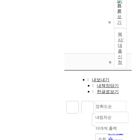
원
문
E
보
v
기
e
n
복
t
사/
h
대
출
o
신
u
청
g
h
t
내보내기
h
내책장담기
e
한글로보기
r
e
정확도순
a
p
내림차순
정확도
p
순
e
10개씩 출력
내림차순
인기도
a
순
r
조회