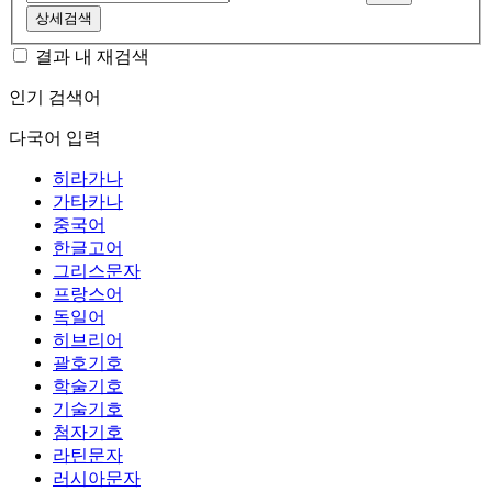
상세검색
결과 내 재검색
인기 검색어
다국어 입력
히라가나
가타카나
중국어
한글고어
그리스문자
프랑스어
독일어
히브리어
괄호기호
학술기호
기술기호
첨자기호
라틴문자
러시아문자