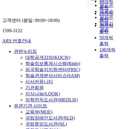
10개씩
s
연도순
출력
t
제목순
20개씩
o
저자순
출력
고객센터 (평일: 09:00~18:00)
b
발행기
30개씩
e
관순
1599-3122
출력
a
50개씩
t
ARS 번호안내
출력
r
100개씩
e
관련누리집
출력
n
대학공개강의(KOCW)
d
학술정보통계시스템(Rinfo)
t
외국학술지지원센터(FRIC)
o
학술관계분석서비스(SAM)
w
사서커뮤니티
a
기관회원
r
지식나눔(LOOK)
d
의학전자도서관(MEDLIS)
a
유관기관 사이트
n
교육부(MOE)
i
국립장애인도서관(NLD)
n
국립중앙도서관(NL)
c