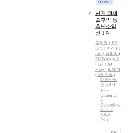
3
난관 절제
술후의 동
측난소임
신 1 예
김혜영 ( HY
Kim )
,
이진 ( J
Lee )
,
왕의창
(
EC Wang )
,
송
애진 ( AJ
Song )
,
박영선
( YS Park )
대한산부
인과학회
1993
Obstetrics
&
Gynecology
Science
Vol.36
No.2