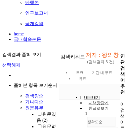
단행본
연구보고서
공개강의
home
국내학술논문
저자 : 왕의창
검색결과 좁혀 보기
연
검색키워드
관
(검색결과
3
건)
선택해제
검
무료
기관 내 무료
색
유료
어
좁혀본 항목 보기순서
추
천
검색량순
내보내기
가나다순
내책장담기
이
원문유무
한글로보기
검
1
원문있
색
음
(2)
어
정확도순
원문없