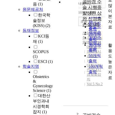
로
골반경 수
내림차순
음
(1)
정확도
많
술 시행중
원문제공처
순
이
10개씩 출력
발생한 상
내림차순
한국학
인기도
본
완 신경총
술정보
순
조회
자
10개씩
손상 1례
(KISS)
(2)
연도순
료
출력
등재정보
제목순
신승준
,
왕의
20개씩
KCI등
저자순
창
,
김동석
,
노
출력
재
(1)
원재
,
홍서유
발행기
30개씩
활
대한산부
관순
출력
용
SCOPUS
인과내시
50개씩
도
(1)
경학회
출력
1993
높
ESCI
(1)
대한산부
학술지명
100개씩
은
인과내시
출력
자
경학회잡
Obstetrics
료
지
&
Vol.5 No.2
Gynecology
Science
(1)
대한산
부인과내
시경학회
잡지
(1)
2