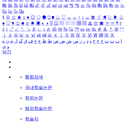
㎒
㎓
㎔
Ω
㏀
㏁
㎊
㎋
㎌
㏖
㏅
㎭
㎮
㎯
㏛
㎩
㎪
㎫
㎬
㏝
㏐
㏓
㏃
㏉
㏜
㏆
§
※
☆
★
○
●
◎
◇
◆
□
■
△
▽
→
←
↑
↓
↔
〓
◁
◀
▷
▶
♤
♠
♡
♥
♧
♣
⊙
◈
▣
◐
◑
▒
▤
▥
▨
▧
▦
▩
♨
☏
☎
☜
☞
¶
†
‡
↕
↗
↙
↖
↘
♭
♩
♪
♬
㉿
㈜
№
㏇
™
㏂
㏘
℡
＃
＆
＊
＠
ª
º
ⅰ
ⅱ
ⅲ
ⅳ
ⅴ
ⅵ
ⅶ
ⅷ
ⅸ
ⅹ
Ⅰ
Ⅱ
Ⅲ
Ⅳ
Ⅴ
Ⅵ
Ⅶ
Ⅷ
Ⅸ
Ⅹ
ا
ب
ت
ث
ج
ح
خ
د
ذ
ر
ز
س
ش
ص
ض
ط
ظ
ع
غ
ف
ق
ک
ل
م
ن
ه
و
ی
닫기
통합검색
국내학술논문
학위논문
해외학술논문
학술지