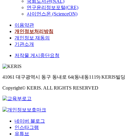
국회도서관(NAL)
r
연구윤리정보포털(CRE)
e
사이언스온 (ScienceON)
a
s
이용약관
e
개인정보처리방침
i
개인정보 재동의
n
기관소개
t
h
저작물 게시중단요청
e
i
n
c
41061 대구광역시 동구 동내로 64(동내동1119) KERIS빌딩
i
Copyright© KERIS. ALL RIGHTS RESERVED
d
e
n
c
e
o
네이버 블로그
f
인스타그램
p
유튜브