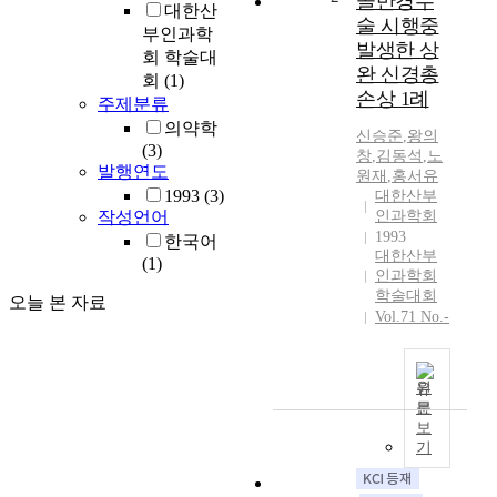
골반경수
대한산
술 시행중
부인과학
발생한 상
회 학술대
완 신경총
회
(1)
손상 1례
주제분류
의약학
신승준
,
왕의
(3)
창
,
김동석
,
노
발행연도
원재
,
홍서유
1993
(3)
대한산부
작성언어
인과학회
1993
한국어
대한산부
(1)
인과학회
학술대회
오늘 본 자료
Vol.71 No.-
원
문
보
기