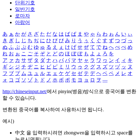
단위기호
일반기호
로마자
아랍어
あ
ぁ
か
が
さ
ざ
た
だ
な
は
ば
ぱ
ま
や
ゃ
ら
わ
ゎ
ん
い
ぃ
き
ぎ
し
じ
ち
ぢ
に
ひ
び
ぴ
み
り
う
ぅ
く
ぐ
す
ず
つ
づ
っ
ぬ
ふ
ぶ
ぷ
む
ゆ
ゅ
る
え
ぇ
け
げ
せ
ぜ
て
で
ね
へ
べ
ぺ
め
れ
お
ぉ
こ
ご
そ
ぞ
と
ど
の
ほ
ぼ
ぽ
も
よ
ょ
ろ
を
ア
ァ
カ
サ
ザ
タ
ダ
ナ
ハ
バ
パ
マ
ヤ
ャ
ラ
ワ
ヮ
ン
イ
ィ
キ
ギ
シ
ジ
チ
ヂ
ニ
ヒ
ビ
ピ
ミ
リ
ウ
ゥ
ク
グ
ス
ズ
ツ
ヅ
ッ
ヌ
フ
ブ
プ
ム
ユ
ュ
ル
エ
ェ
ケ
ゲ
セ
ゼ
テ
デ
ヘ
ベ
ペ
メ
レ
オ
ォ
コ
ゴ
ソ
ゾ
ト
ド
ノ
ホ
ボ
ポ
モ
ヨ
ョ
ロ
ヲ
―
http://chineseinput.net/
에서 pinyin(병음)방식으로 중국어를 변환
할 수 있습니다.
변환된 중국어를 복사하여 사용하시면 됩니다.
예시)
中文 을 입력하시려면
zhongwen
을 입력하시고 space를
누르시면됩니다.