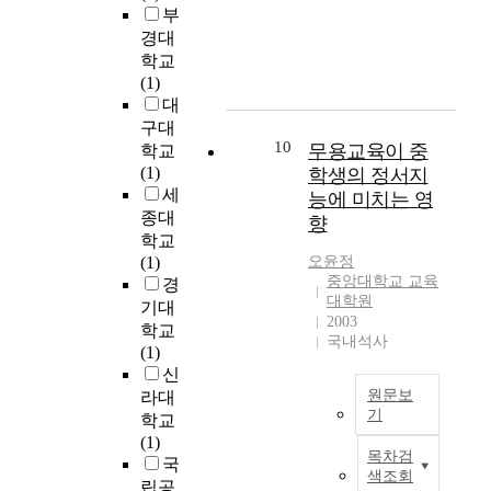
o
했
재
부
i
i
으
치
경대
n
d
며
과
학교
i
e
연
에
(1)
c
n
구
서
대
a
t
기
사
구대
l
i
간
용
10
무용교육이 중
학교
t
f
은
하
(1)
학생의 정서지
h
y
2
는
세
능에 미치는 영
i
t
0
색
종대
n
향
h
2
체
학교
k
e
2
계
(1)
오윤정
i
i
년
는
중앙대학교 교육
경
n
n
3
사
대학원
기대
g
f
월
용
2003
d
학교
l
부
하
국내석사
i
(1)
u
터
는
s
신
e
2
색
p
원문보
라대
n
0
상
기
o
학교
c
2
c
s
(1)
i
4
본
o
목차검
i
국
n
년
연
d
색조회
t
립공
g
7
구