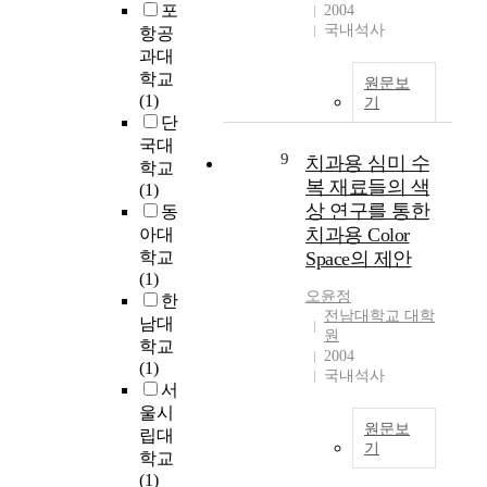
r
포
2004
g
1
국내석사
o
항공
o
개
b
과대
f
의
l
학교
n
학
원문보
e
(1)
u
급
기
m
단
r
2
s
s
세
국대
9
치과용 심미 수
o
i
영
학교
l
복 재료들의 색
n
아
(1)
v
상 연구를 통한
g
1
동
i
s
3
치과용 Color
아대
n
t
명
학교
Space의 제안
g
u
(
(1)
p
d
남
오윤정
한
r
전남대학교 대학
e
6
남대
o
원
n
,
학교
2004
c
t
여
(1)
국내석사
e
s
7
서
s
a
)
울시
s
n
이
원문보
립대
,
d
참
기
학교
c
t
여
현
(1)
l