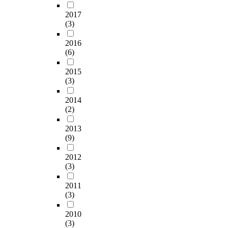
o
t
식
두
E
2017
l
u
과
고
)
(3)
g
d
관
D
에
r
e
련
광
서
2016
o
n
된
역
제
(6)
u
t
자
시
시
p
s
료
중
하
2015
p
.
를
학
(3)
는
r
D
수
교
색
e
a
집
학
2014
체
-
t
하
생
(2)
계
p
a
고
남
나
o
2013
w
분
,
색
s
(9)
e
석
여
상
t
r
및
각
을
2012
t
e
해
각
정
(3)
e
c
석
5
량
s
o
하
0
화
2011
t
l
였
명
하
(3)
d
l
다
씩
여
e
e
.
총
비
2010
s
c
본
1
(3)
교
i