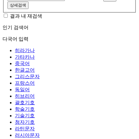
상세검색
결과 내 재검색
인기 검색어
다국어 입력
히라가나
가타카나
중국어
한글고어
그리스문자
프랑스어
독일어
히브리어
괄호기호
학술기호
기술기호
첨자기호
라틴문자
러시아문자