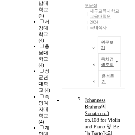
e
남대
오윤정
a
r
학교
대구교육대학교
s
e
(5)
교육대학원
c
l
서
2024
o
a
강대
국내석사
n
t
학교
d
i
(4)
u
원문보
o
충
기
c
n
남대
t
s
본
학교
목차검
e
h
연
(4)
색조회
d
i
구
성
t
p
의
음성듣
균관
o
b
목
기
대학
t
e
적
교
(4)
e
t
은
숙
s
w
<
5
Johanness
t
명여
e
청
Brahms의
t
자대
e
소
Sonata no.3
h
학교
n
놀
op.108 for Violin
e
(4)
m
이
and Piano 및 Be
e
계
e
>
´la Barto´k의
f
명대
t
프