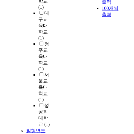
학교
o
출력
g
적
히
어
(1)
f
100개씩
a
연
기
느
대
n
출력
b
구
위
정
구교
u
i
방
하
도
r
육대
l
법
여
의
s
학교
i
이
무
색
i
(1)
t
며
용
차
n
청
y
,
학
를
g
주교
.
프
습
보
s
육대
M
로
자
이
t
e
젝
와
학교
는
u
t
트
일
(1)
지
d
h
활
반
서
알
e
o
동
학
울교
수
n
d
과
생
육대
가
t
s
정
의
학교
없
s
:
에
정
(1)
다
.
T
서
서
성
.
M
h
참
지
공회
이
e
e
여
능
대학
러
t
s
관
의
한
교
(1)
h
t
찰
차
문
발행연도
o
u
,
와