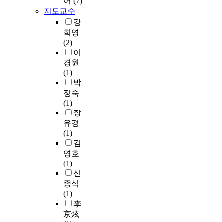
어
(7)
t
u
이
학
적
지도교수
s
r
형
습
으
강
(
e
성
자
로
2
희영
d
된
와
현
6
(2)
q
다
일
재
i
이
u
.
반
치
n
경원
e
빗
학
과
t
(1)
s
자
생
에
h
박
t
루
의
서
e
정숙
i
에
정
사
e
(1)
o
관
서
용
x
장
n
심
지
되
p
유경
n
을
수
고
e
(1)
a
가
의
있
r
김
i
지
차
는
i
r
기
는
영호
V
m
e
시
유
(1)
i
e
o
작
의
신
t
n
n
하
한
종식
a
t
m
여
차
(1)
s
a
e
쓰
이
李
h
l
t
레
를
京炫
a
a
a
기
나