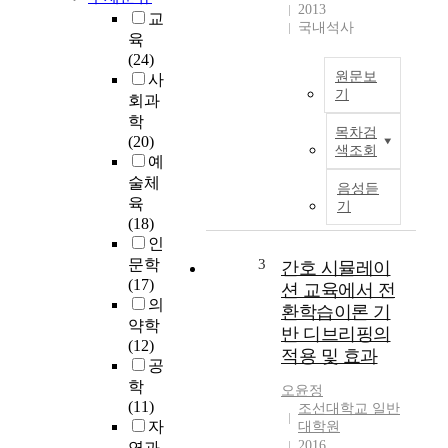
2013
교
국내석사
육
(24)
원문보
사
기
회과
P
학
목차검
u
(20)
색조회
r
예
p
술체
음성듣
o
육
기
s
(18)
e
인
:
문학
3
간호 시뮬레이
T
(17)
션 교육에서 전
h
의
환학습이론 기
i
약학
반 디브리핑의
s
(12)
적용 및 효과
s
공
t
학
오윤정
u
(11)
조선대학교 일반
d
자
대학원
y
2016
연과