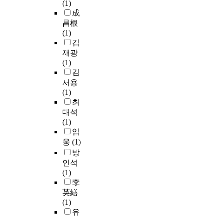
e
(1)
a
로
일
H
l
成
n
젝
반
u
e
昌根
d
트
학
n
a
(1)
s
활
생
t
r
김
t
동
남
e
n
재광
e
을
자
r
i
(1)
p
통
의
L
n
김
w
한
정
a
g
i
2
서
서용
b
t
s
세
지
(1)
,
h
e
영
수
최
U
e
m
아
의
대석
S
o
u
들
차
(1)
A
r
l
이
는
임
)
y
t
환
유
웅
(1)
를
-
i
경
의
방
이
b
p
보
한
인석
용
a
l
전
차
(1)
해
s
e
에
이
李
D
e
r
대
를
6
英繕
d
e
한
나
5
(1)
d
g
실
타
표
유
e
r
천
났