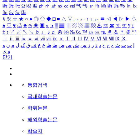
㎒
㎓
㎔
Ω
㏀
㏁
㎊
㎋
㎌
㏖
㏅
㎭
㎮
㎯
㏛
㎩
㎪
㎫
㎬
㏝
㏐
㏓
㏃
㏉
㏜
㏆
§
※
☆
★
○
●
◎
◇
◆
□
■
△
▽
→
←
↑
↓
↔
〓
◁
◀
▷
▶
♤
♠
♡
♥
♧
♣
⊙
◈
▣
◐
◑
▒
▤
▥
▨
▧
▦
▩
♨
☏
☎
☜
☞
¶
†
‡
↕
↗
↙
↖
↘
♭
♩
♪
♬
㉿
㈜
№
㏇
™
㏂
㏘
℡
＃
＆
＊
＠
ª
º
ⅰ
ⅱ
ⅲ
ⅳ
ⅴ
ⅵ
ⅶ
ⅷ
ⅸ
ⅹ
Ⅰ
Ⅱ
Ⅲ
Ⅳ
Ⅴ
Ⅵ
Ⅶ
Ⅷ
Ⅸ
Ⅹ
ا
ب
ت
ث
ج
ح
خ
د
ذ
ر
ز
س
ش
ص
ض
ط
ظ
ع
غ
ف
ق
ک
ل
م
ن
ه
و
ی
닫기
통합검색
국내학술논문
학위논문
해외학술논문
학술지