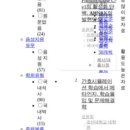
Phospholipase C-
로
순
10개씩 출력
음
내림차순
많
γ1의 활성화 단
인기도
(81)
이
백, AHNAK의
순
조회
10개씩
원
본
발현양상
연도순
출력
문없
자
제목순
20개씩
음
오윤정
료
저자순
(24)
출력
아주대학교
발행기
음성지원
30개씩
1999
관순
유무
국내석사
출력
활
음
50개씩
용
성 지
출력
복사/대
도
원
100개씩
출신청
높
(57)
출력
학위유형
은
2
간호시뮬레이
자
국
션 학습에서 메
료
내석
타인지, 학습몰
사
(90)
입 및 문제해결
국
력
내박
오윤정
사
조선대학교 대학
(15)
원
주제분류