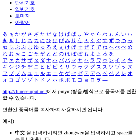
단위기호
일반기호
로마자
아랍어
あ
ぁ
か
が
さ
ざ
た
だ
な
は
ば
ぱ
ま
や
ゃ
ら
わ
ゎ
ん
い
ぃ
き
ぎ
し
じ
ち
ぢ
に
ひ
び
ぴ
み
り
う
ぅ
く
ぐ
す
ず
つ
づ
っ
ぬ
ふ
ぶ
ぷ
む
ゆ
ゅ
る
え
ぇ
け
げ
せ
ぜ
て
で
ね
へ
べ
ぺ
め
れ
お
ぉ
こ
ご
そ
ぞ
と
ど
の
ほ
ぼ
ぽ
も
よ
ょ
ろ
を
ア
ァ
カ
サ
ザ
タ
ダ
ナ
ハ
バ
パ
マ
ヤ
ャ
ラ
ワ
ヮ
ン
イ
ィ
キ
ギ
シ
ジ
チ
ヂ
ニ
ヒ
ビ
ピ
ミ
リ
ウ
ゥ
ク
グ
ス
ズ
ツ
ヅ
ッ
ヌ
フ
ブ
プ
ム
ユ
ュ
ル
エ
ェ
ケ
ゲ
セ
ゼ
テ
デ
ヘ
ベ
ペ
メ
レ
オ
ォ
コ
ゴ
ソ
ゾ
ト
ド
ノ
ホ
ボ
ポ
モ
ヨ
ョ
ロ
ヲ
―
http://chineseinput.net/
에서 pinyin(병음)방식으로 중국어를 변환
할 수 있습니다.
변환된 중국어를 복사하여 사용하시면 됩니다.
예시)
中文 을 입력하시려면
zhongwen
을 입력하시고 space를
누르시면됩니다.