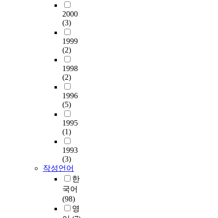
된
n
b
젝
분
다
2000
t
e
트
석
.
(3)
s
r
활
한
본
w
,
동
결
연
1999
e
2
을
론
(2)
구
r
0
통
은
는
e
1
한
다
1998
이
5
2
2
음
(2)
러
6
u
세
과
한
n
1996
s
영
같
새
u
(5)
i
아
다
로
r
n
들
.
운
1995
s
g
의
치
(1)
i
t
환
과
n
h
경
첫
용
1993
g
e
보
째
색
(3)
s
s
전
,
체
작성언어
t
t
하
중
계
한
u
r
려
학
개
국어
d
u
는
교
발
(98)
e
c
마
무
을
영
n
t
음
용
목