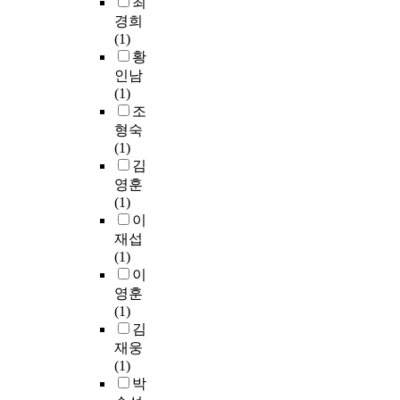
최
r
a
음
자
합
경희
e
n
이
기
레
(1)
c
d
생
감
진
황
r
p
성
정
과
인남
u
r
된
관
1
(1)
i
o
다
리
종
조
t
b
.
만
의
형숙
e
l
또
유
치
(1)
d
e
한
의
과
김
f
m
아
한
용
영훈
r
s
픈
차
도
(1)
o
o
지
이
재
이
m
l
구
를
의
재섭
S
v
의
나
색
(1)
u
i
모
타
상
이
n
n
습
났
을
영훈
i
g
에
으
d
(1)
v
a
도
나
i
김
e
b
관
,
f
r
재웅
i
심
평
f
s
(1)
l
을
균
u
i
박
i
가
값
s
t