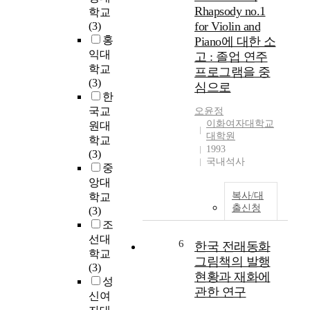
f
Rhapsody no.1
a
로
학교
e
for Violin and
c
젝
(3)
c
o
트
홍
Piano에 대한 소
t
g
활
익대
고 : 졸업 연주
s
n
동
학교
프로그램을 중
o
i
을
(3)
심으로
f
t
통
한
t
i
한
국교
오윤정
h
o
2
이화여자대학교
원대
e
n
세
대학원
학교
t
1993
,
영
(3)
r
국내석사
l
아
중
a
e
의
앙대
n
a
환
복사/대
학교
s
r
경
출신청
(3)
f
n
보
조
o
i
전
선대
6
r
한국 전래동화
n
의
학교
m
그림책의 발행
g
식
(3)
a
f
형
현황과 재화에
성
t
l
성
관한 연구
신여
i
o
은