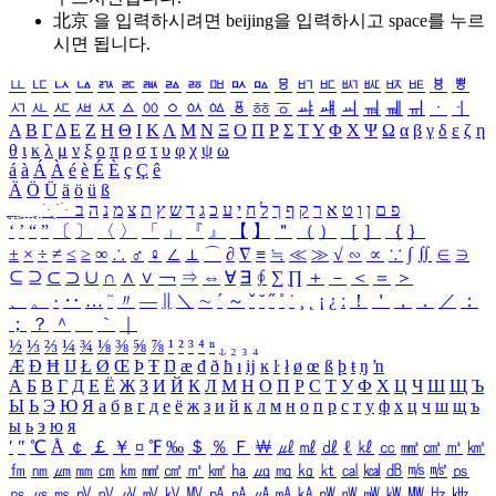
北京 을 입력하시려면
beijing
을 입력하시고 space를 누르
시면 됩니다.
ㅥ
ㅦ
ㅧ
ㅨ
ㅩ
ㅪ
ㅫ
ㅬ
ㅭ
ㅮ
ㅯ
ㅰ
ㅱ
ㅲ
ㅳ
ㅴ
ㅵ
ㅶ
ㅷ
ㅸ
ㅹ
ㅺ
ㅻ
ㅼ
ㅽ
ㅾ
ㅿ
ㆀ
ㆁ
ㆂ
ㆃ
ㆄ
ㆅ
ㆆ
ㆇ
ㆈ
ㆉ
ㆊ
ㆋ
ㆌ
ㆍ
ㆎ
Α
Β
Γ
Δ
Ε
Ζ
Η
Θ
Ι
Κ
Λ
Μ
Ν
Ξ
Ο
Π
Ρ
Σ
Τ
Υ
Φ
Χ
Ψ
Ω
α
β
γ
δ
ε
ζ
η
θ
ι
κ
λ
μ
ν
ξ
ο
π
ρ
σ
τ
υ
φ
χ
ψ
ω
á
à
Á
À
é
è
É
È
ç
Ç
ê
Ä
Ö
Ü
ä
ö
ü
ß
ְ
ֳ
ֲ
ֱ
ָ
ַ
ֵ
ֶ
ִ
ֹ
ּ
ֻ
ׂ
ׁ
ּ
ב
ה
נ
מ
צ
ת
ץ
ש
ד
ג
כ
ע
י
ח
ל
ך
ף
ק
ר
א
ט
ו
ן
ם
פ
‘
’
“
”
〔
〕
〈
〉
「
」
『
』
【
】
＂
（
）
［
］
｛
｝
±
×
÷
≠
≤
≥
∞
∴
♂
♀
∠
⊥
⌒
∂
∇
≡
≒
≪
≫
√
∽
∝
∵
∫
∬
∈
∋
⊆
⊇
⊂
⊃
∪
∩
∧
∨
￢
⇒
⇔
∀
∃
∮
∑
∏
＋
－
＜
＝
＞
、
。
·
‥
…
¨
〃
―
∥
＼
∼
´
～
ˇ
˘
˝
˚
˙
¸
˛
¡
¿
ː
！
＇
，
．
／
：
；
？
＾
＿
｀
｜
½
⅓
⅔
¼
¾
⅛
⅜
⅝
⅞
¹
²
³
⁴
ⁿ
₁
₂
₃
₄
Æ
Ð
Ħ
Ĳ
Ł
Ø
Œ
Þ
Ŧ
Ŋ
æ
đ
ð
ħ
ı
ĳ
ĸ
ŀ
ł
ø
œ
ß
þ
ŧ
ŋ
ŉ
А
Б
В
Г
Д
Е
Ё
Ж
З
И
Й
К
Л
М
Н
О
П
Р
С
Т
У
Ф
Х
Ц
Ч
Ш
Щ
Ъ
Ы
Ь
Э
Ю
Я
а
б
в
г
д
е
ё
ж
з
и
й
к
л
м
н
о
п
р
с
т
у
ф
х
ц
ч
ш
щ
ъ
ы
ь
э
ю
я
′
″
℃
Å
￠
￡
￥
¤
℉
‰
＄
％
Ｆ
￦
㎕
㎖
㎗
ℓ
㎘
㏄
㎣
㎤
㎥
㎦
㎙
㎚
㎛
㎜
㎝
㎞
㎟
㎠
㎡
㎢
㏊
㎍
㎎
㎏
㏏
㎈
㎉
㏈
㎧
㎨
㎰
㎱
㎲
㎳
㎴
㎵
㎶
㎷
㎸
㎹
㎀
㎁
㎂
㎃
㎄
㎺
㎻
㎽
㎾
㎿
㎐
㎑