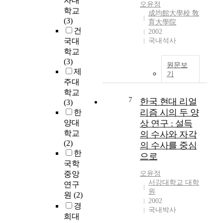
자대
v
w
어
오윤정
학교
e
成均館大學校 敎
,
떠
(3)
l
育大學院
a
한
건
2002
e
n
가
국대
국내석사
a
d
를
학교
r
p
고
(3)
n
r
찰
원문보
제
i
o
해
기
주대
n
b
보
g
학교
l
고
7
한국 현대 리얼
t
(3)
e
자
리즘 시의 두 양
h
한
m
하
e
양대
상 연구 : 설득
s
는
o
학교
의 수사와 자각
o
데
r
(2)
l
있
의 수사를 중심
y
한
v
다
으로
-
국학
i
.
b
n
본
중앙
오윤정
a
서강대학교 대학
g
연
연구
s
원
a
구
원
(2)
2002
e
b
참
경
국내박사
d
i
여
희대
d
l
자