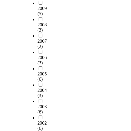
t
연
0
가
g
e
구
0
2009
능
n
d
의
명
(5)
한
w
f
결
에
색
a
2008
r
과
게
체
s
(3)
o
는
정
계
u
m
다
서
를
2007
s
S
음
지
응
(2)
e
e
과
능
용
d
p
같
검
한
2006
.
t
다
사
새
(3)
T
e
.
를
로
h
m
첫
통
운
2005
e
b
째
해
(6)
치
p
e
,
비
과
a
r
<
교
2004
용
r
t
청
&
(3)
색
t
o
소
#
체
i
2003
N
놀
8
계
c
(6)
o
이
2
가
i
v
>
2
요
2002
p
e
프
8
구
(6)
a
m
로
;