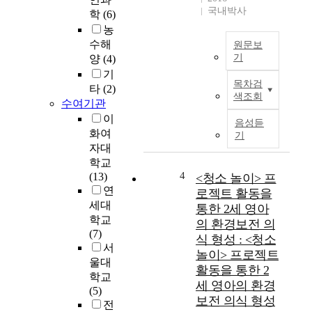
w
국내박사
학
(6)
a
농
s
수해
원문보
d
기
양
(4)
o
기
P
n
목차검
타
(2)
u
e
색조회
수여기관
r
t
p
이
o
음성듣
o
화여
i
기
s
자대
n
e
v
학교
:
4
e
(13)
<청소 놀이> 프
T
s
연
로젝트 활동을
h
t
세대
통한 2세 영아
i
i
학교
의 환경보전 의
s
g
(7)
식 형성 : <청소
s
a
서
놀이> 프로젝트
t
t
울대
활동을 통한 2
u
e
학교
세 영아의 환경
d
t
(5)
y
보전 의식 형성
h
전
w