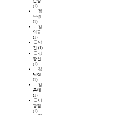
순성
t
짐
으
e
y
(1)
y
으
로
/
.
정
.
로
는
8
T
우경
D
써
타
˚
h
(1)
e
지
인
수
e
김
s
구
감
광
e
영규
c
를
정
방
x
(1)
r
위
인
식
p
남
i
하
식
을
e
p
는
,
진
(1)
사
r
t
마
자
강
용
i
i
음
기
황선
하
m
v
과
동
(1)
는
e
e
지
기
김
분
n
s
구
부
남철
광
t
t
가
여
(1)
색
a
a
아
,
김
체
l
t
프
타
홍태
계
g
i
지
인
(1)
(
r
s
않
감
이
M
o
t
도
정
i
광철
u
i
록
관
n
(1)
p
c
치
리