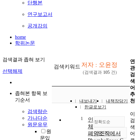
단행본
연구보고서
공개강의
home
학위논문
검색결과 좁혀 보기
연
저자 : 오윤정
검색키워드
관
선택해제
(검색결과
105
건)
검
색
어
좁혀본 항목 보
추
기순서
천
내보내기
내책장담기
한글로보기
검색량순
이
가나다순
1
인
검
정확도순
원문유무
체
색
원
폐암조직에서
내림차순
어
정확도
문있