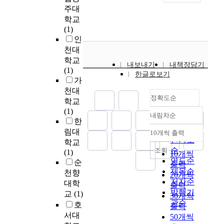
e
i
f
월
는
주대
가
o
a
까
무
학교
실
n
c
지
용
(1)
제
a
t
이
활
인
어
n
o
다
동
천대
떤
d
r
.
이
학교
색
내보내기
내책장담기
c
s
연
정
(1)
상
한글로보기
l
o
구
서
가
을
i
n
방
지
천대
나
n
정확도순
p
법
능
학교
타
i
r
은
에
(1)
내
내림차순
c
o
질
미
정확도
한
며
a
b
적
치
순
,
림대
10개씩 출력
내림차순
l
l
연
는
인기도
다
학교
j
e
구
교
순
조회
른
(1)
10개씩
u
m
방
육
연도순
색
순
출력
d
s
법
적
제목순
상
천향
20개씩
g
o
인
당
c
저자순
대학
출력
m
l
문
위
o
발행기
교
(1)
30개씩
e
v
화
성
d
관순
호
출력
n
i
기
을
e
서대
t
50개씩
n
술
밝
와