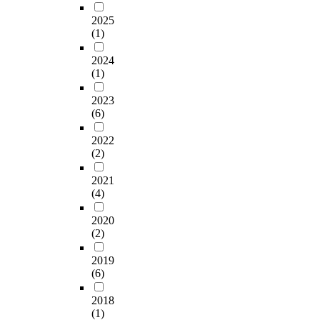
제
d
d
심
각
점
2025
s
y
층
집
(1)
을
:
s
면
단
극
A
a
담
간
2024
복
n
m
,
의
(1)
하
o
p
기
성
기
n
2023
l
타
별
위
e
(6)
e
자
의
해
q
w
료
정
서
2022
u
a
를
서
는
(2)
i
s
통
지
현
v
1
해
능
재
2021
a
3
2
의
국
(4)
l
6
세
차
제
e
n
영
를
조
2020
n
u
아
밝
(2)
명
t
r
의
히
위
c
s
환
는
2019
원
o
i
경
데
(6)
회
n
n
보
목
(
t
2018
g
전
적
C
r
(1)
s
의
을
I