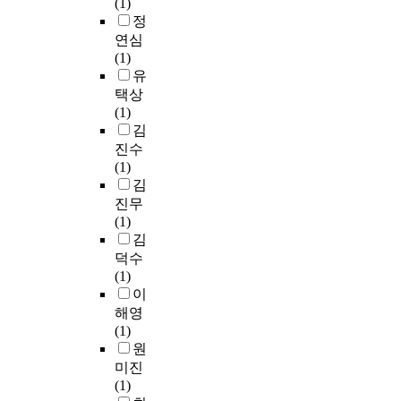
(1)
d
n
c
를
타
정
e
d
o
찾
났
연심
를
3
g
아
다
(1)
사
0
n
청
.
유
용
i
i
소
정
택상
하
n
t
함
서
(1)
는
t
i
으
지
김
9
h
o
로
수
진수
개
e
n
써
의
(1)
의
c
,
주
구
김
제
o
l
변
성
조
진무
n
e
환
요
사
(1)
t
a
경
인
의
김
r
r
을
별
1
덕수
o
n
깨
은
2
(1)
l
i
끗
자
종
이
g
n
하
기
의
해영
r
g
게
감
광
(1)
o
f
하
정
중
원
u
l
려
인
합
미진
p
o
는
식
형
(1)
)
w
마
과
복