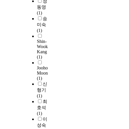
i
정
r
s
료
에
s
동영
e
,
하
서
c
(1)
c
P
려
높
a
송
e
e
는
게
n
미숙
i
a
마
나
X
(1)
v
r
음
타
E
e
s
이
났
p
Shin-
d
o
생
다
Wook
l
a
n
성
.
Kang
u
t
’
된
(1)
s
r
s
다
,
a
Jooho
c
.
둘
M
n
Moon
o
둘
째
o
(1)
s
r
째
,
d
신
f
r
,
무
e
형기
o
e
<
용
1
(1)
r
l
청
학
4
최
m
a
소
습
0
a
호석
t
놀
자
0
t
(1)
i
이
남
0
i
이
o
>
자
S
v
성숙
n
프
와
,