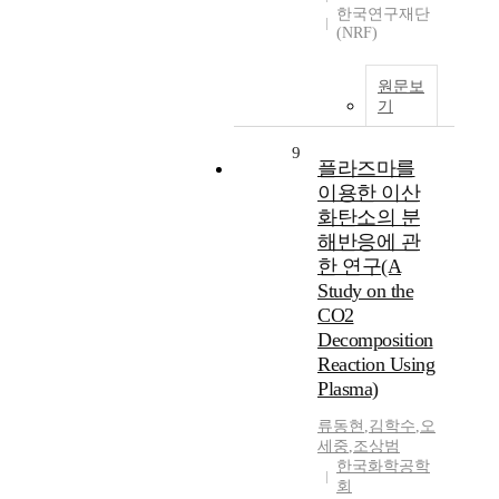
한국연구재단
(NRF)
원문보
기
9
플라즈마를
이용한 이산
화탄소의 분
해반응에 관
한 연구(A
Study on the
CO2
Decomposition
Reaction Using
Plasma)
류동현
,
김학수
,
오
세중
,
조상범
한국화학공학
회