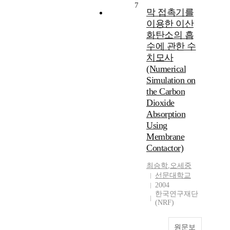
7
막 접촉기를
이용한 이산
화탄소의 흡
수에 관한 수
치모사
(Numerical
Simulation on
the Carbon
Dioxide
Absorption
Using
Membrane
Contactor)
최승학
,
오세중
선문대학교
2004
한국연구재단
(NRF)
원문보