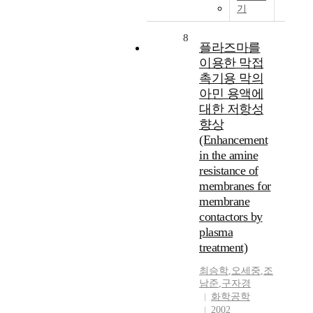
기
8
플라즈마를
이용한 막접
촉기용 막의
아민 용액에
대한 저항성
향상
(Enhancement
in the amine
resistance of
membranes for
membrane
contactors by
plasma
treatment)
최승학
,
오세중
,
조
남준
,
구자경
화학공학
2002