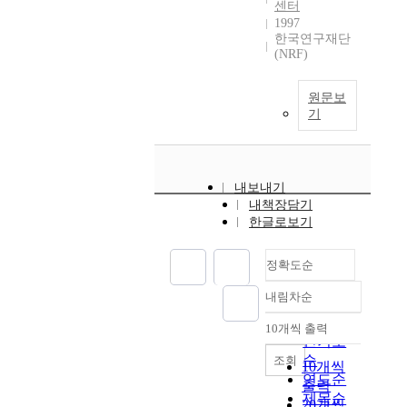
센터
1997
한국연구재단
(NRF)
원문보
기
내보내기
내책장담기
한글로보기
정확도순
내림차순
정확도
순
10개씩 출력
내림차순
인기도
순
조회
10개씩
연도순
출력
제목순
20개씩