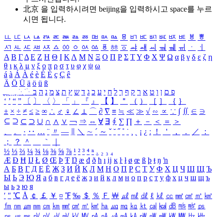
北京 을 입력하시려면
beijing
을 입력하시고 space를 누르
시면 됩니다.
ㅥ
ㅦ
ㅧ
ㅨ
ㅩ
ㅪ
ㅫ
ㅬ
ㅭ
ㅮ
ㅯ
ㅰ
ㅱ
ㅲ
ㅳ
ㅴ
ㅵ
ㅶ
ㅷ
ㅸ
ㅹ
ㅺ
ㅻ
ㅼ
ㅽ
ㅾ
ㅿ
ㆀ
ㆁ
ㆂ
ㆃ
ㆄ
ㆅ
ㆆ
ㆇ
ㆈ
ㆉ
ㆊ
ㆋ
ㆌ
ㆍ
ㆎ
Α
Β
Γ
Δ
Ε
Ζ
Η
Θ
Ι
Κ
Λ
Μ
Ν
Ξ
Ο
Π
Ρ
Σ
Τ
Υ
Φ
Χ
Ψ
Ω
α
β
γ
δ
ε
ζ
η
θ
ι
κ
λ
μ
ν
ξ
ο
π
ρ
σ
τ
υ
φ
χ
ψ
ω
á
à
Á
À
é
è
É
È
ç
Ç
ê
Ä
Ö
Ü
ä
ö
ü
ß
ְ
ֳ
ֲ
ֱ
ָ
ַ
ֵ
ֶ
ִ
ֹ
ּ
ֻ
ׂ
ׁ
ּ
ב
ה
נ
מ
צ
ת
ץ
ש
ד
ג
כ
ע
י
ח
ל
ך
ף
ק
ר
א
ט
ו
ן
ם
פ
‘
’
“
”
〔
〕
〈
〉
「
」
『
』
【
】
＂
（
）
［
］
｛
｝
±
×
÷
≠
≤
≥
∞
∴
♂
♀
∠
⊥
⌒
∂
∇
≡
≒
≪
≫
√
∽
∝
∵
∫
∬
∈
∋
⊆
⊇
⊂
⊃
∪
∩
∧
∨
￢
⇒
⇔
∀
∃
∮
∑
∏
＋
－
＜
＝
＞
、
。
·
‥
…
¨
〃
―
∥
＼
∼
´
～
ˇ
˘
˝
˚
˙
¸
˛
¡
¿
ː
！
＇
，
．
／
：
；
？
＾
＿
｀
｜
½
⅓
⅔
¼
¾
⅛
⅜
⅝
⅞
¹
²
³
⁴
ⁿ
₁
₂
₃
₄
Æ
Ð
Ħ
Ĳ
Ł
Ø
Œ
Þ
Ŧ
Ŋ
æ
đ
ð
ħ
ı
ĳ
ĸ
ŀ
ł
ø
œ
ß
þ
ŧ
ŋ
ŉ
А
Б
В
Г
Д
Е
Ё
Ж
З
И
Й
К
Л
М
Н
О
П
Р
С
Т
У
Ф
Х
Ц
Ч
Ш
Щ
Ъ
Ы
Ь
Э
Ю
Я
а
б
в
г
д
е
ё
ж
з
и
й
к
л
м
н
о
п
р
с
т
у
ф
х
ц
ч
ш
щ
ъ
ы
ь
э
ю
я
′
″
℃
Å
￠
￡
￥
¤
℉
‰
＄
％
Ｆ
￦
㎕
㎖
㎗
ℓ
㎘
㏄
㎣
㎤
㎥
㎦
㎙
㎚
㎛
㎜
㎝
㎞
㎟
㎠
㎡
㎢
㏊
㎍
㎎
㎏
㏏
㎈
㎉
㏈
㎧
㎨
㎰
㎱
㎲
㎳
㎴
㎵
㎶
㎷
㎸
㎹
㎀
㎁
㎂
㎃
㎄
㎺
㎻
㎽
㎾
㎿
㎐
㎑