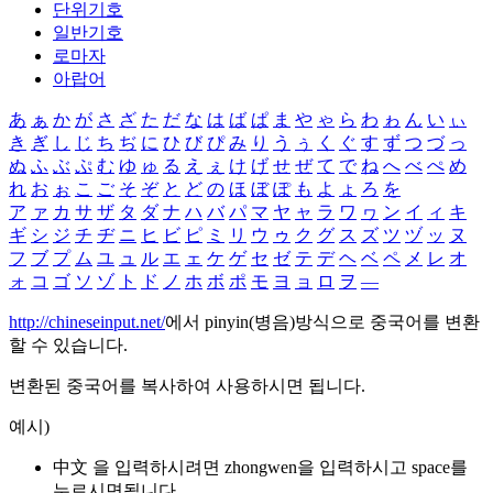
단위기호
일반기호
로마자
아랍어
あ
ぁ
か
が
さ
ざ
た
だ
な
は
ば
ぱ
ま
や
ゃ
ら
わ
ゎ
ん
い
ぃ
き
ぎ
し
じ
ち
ぢ
に
ひ
び
ぴ
み
り
う
ぅ
く
ぐ
す
ず
つ
づ
っ
ぬ
ふ
ぶ
ぷ
む
ゆ
ゅ
る
え
ぇ
け
げ
せ
ぜ
て
で
ね
へ
べ
ぺ
め
れ
お
ぉ
こ
ご
そ
ぞ
と
ど
の
ほ
ぼ
ぽ
も
よ
ょ
ろ
を
ア
ァ
カ
サ
ザ
タ
ダ
ナ
ハ
バ
パ
マ
ヤ
ャ
ラ
ワ
ヮ
ン
イ
ィ
キ
ギ
シ
ジ
チ
ヂ
ニ
ヒ
ビ
ピ
ミ
リ
ウ
ゥ
ク
グ
ス
ズ
ツ
ヅ
ッ
ヌ
フ
ブ
プ
ム
ユ
ュ
ル
エ
ェ
ケ
ゲ
セ
ゼ
テ
デ
ヘ
ベ
ペ
メ
レ
オ
ォ
コ
ゴ
ソ
ゾ
ト
ド
ノ
ホ
ボ
ポ
モ
ヨ
ョ
ロ
ヲ
―
http://chineseinput.net/
에서 pinyin(병음)방식으로 중국어를 변환
할 수 있습니다.
변환된 중국어를 복사하여 사용하시면 됩니다.
예시)
中文 을 입력하시려면
zhongwen
을 입력하시고 space를
누르시면됩니다.