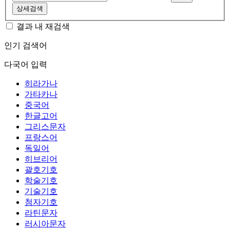
상세검색
결과 내 재검색
인기 검색어
다국어 입력
히라가나
가타카나
중국어
한글고어
그리스문자
프랑스어
독일어
히브리어
괄호기호
학술기호
기술기호
첨자기호
라틴문자
러시아문자