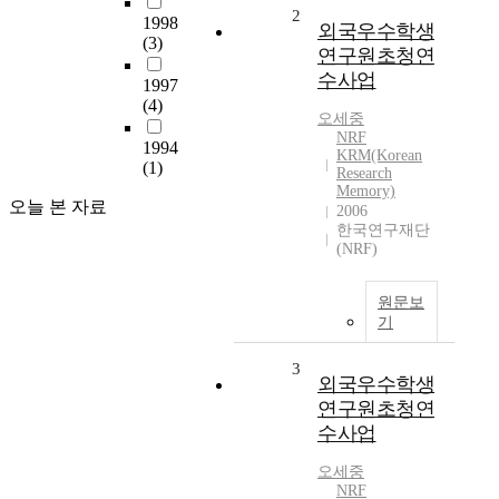
2
1998
외국우수학생
(3)
연구원초청연
수사업
1997
(4)
오세중
NRF
1994
KRM(Korean
(1)
Research
Memory)
오늘 본 자료
2006
한국연구재단
(NRF)
원문보
기
3
외국우수학생
연구원초청연
수사업
오세중
NRF