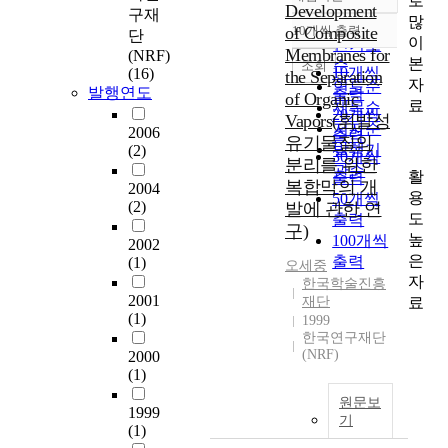
로
정확도
Development
구재
많
순
of Composite
10개씩 출력
단
내림차순
이
인기도
Membranes for
(NRF)
본
순
조회
10개씩
(16)
the Separation
자
연도순
발행연도
출력
of Organic
료
제목순
20개씩
Vapors(휘발성
저자순
2006
출력
유기물질의
발행기
(2)
30개씩
분리를 위한
관순
활
출력
복합막의 개
2004
용
50개씩
(2)
발에 관한 연
도
출력
구)
높
100개씩
2002
은
출력
(1)
오세중
자
한국학술진흥
2001
료
재단
(1)
1999
한국연구재단
(NRF)
2000
(1)
원문보
1999
기
(1)