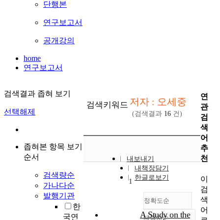
단행본
연구보고서
공개강의
home
연구보고서
검색결과 좁혀 보기
연
저자 : 오세중
검색키워드
관
선택해제
(검색결과
16
건)
검
색
어
좁혀본 항목 보기
추
순서
천
내보내기
내책장담기
검색량순
한글로보기
이
1
가나다순
검
발행기관
색
정확도순
한
어
A Study on the
국연
내림차순