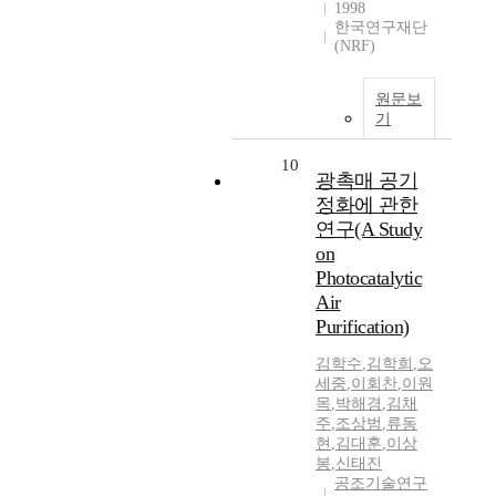
1998
한국연구재단
(NRF)
원문보
기
10
광촉매 공기
정화에 관한
연구(A Study
on
Photocatalytic
Air
Purification)
김학수
,
김학희
,
오
세중
,
이회찬
,
이원
목
,
박해경
,
김채
주
,
조상범
,
류동
현
,
김대훈
,
이상
봉
,
신태진
공조기술연구