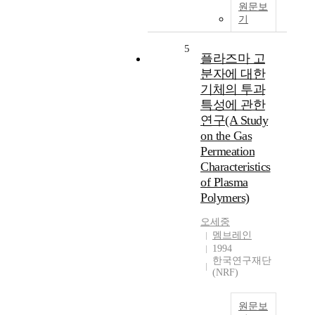
원문보
기
5
플라즈마 고
분자에 대한
기체의 투과
특성에 관한
연구(A Study
on the Gas
Permeation
Characteristics
of Plasma
Polymers)
오세중
멤브레인
1994
한국연구재단
(NRF)
원문보