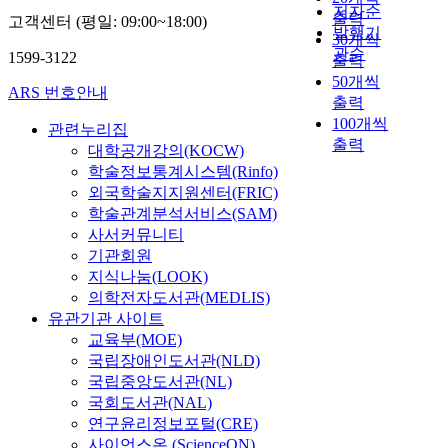
저자순
출력
고객센터 (평일: 09:00~18:00)
발행기
30개씩
관순
1599-3122
출력
50개씩
ARS 번호안내
출력
100개씩
관련누리집
출력
대학공개강의(KOCW)
학술정보통계시스템(Rinfo)
외국학술지지원센터(FRIC)
학술관계분석서비스(SAM)
사서커뮤니티
기관회원
지식나눔(LOOK)
의학전자도서관(MEDLIS)
유관기관 사이트
교육부(MOE)
국립장애인도서관(NLD)
국립중앙도서관(NL)
국회도서관(NAL)
연구윤리정보포털(CRE)
사이언스온 (ScienceON)