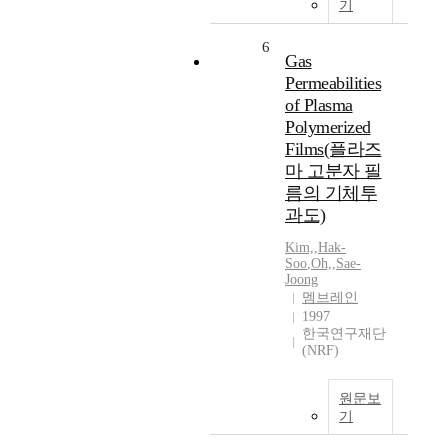
기
6
Gas
Permeabilities
of Plasma
Polymerized
Films(플라즈
마 고분자 필
름의 기체투
과도)
Kim,
,
Hak-
Soo
,
Oh,
,
Sae-
Joong
멤브레인
1997
한국연구재단
(NRF)
원문보
기