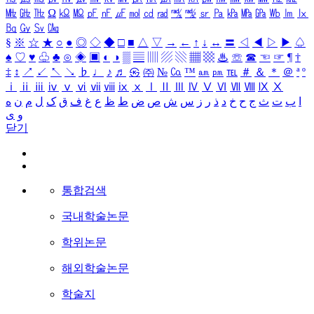
㎒
㎓
㎔
Ω
㏀
㏁
㎊
㎋
㎌
㏖
㏅
㎭
㎮
㎯
㏛
㎩
㎪
㎫
㎬
㏝
㏐
㏓
㏃
㏉
㏜
㏆
§
※
☆
★
○
●
◎
◇
◆
□
■
△
▽
→
←
↑
↓
↔
〓
◁
◀
▷
▶
♤
♠
♡
♥
♧
♣
⊙
◈
▣
◐
◑
▒
▤
▥
▨
▧
▦
▩
♨
☏
☎
☜
☞
¶
†
‡
↕
↗
↙
↖
↘
♭
♩
♪
♬
㉿
㈜
№
㏇
™
㏂
㏘
℡
＃
＆
＊
＠
ª
º
ⅰ
ⅱ
ⅲ
ⅳ
ⅴ
ⅵ
ⅶ
ⅷ
ⅸ
ⅹ
Ⅰ
Ⅱ
Ⅲ
Ⅳ
Ⅴ
Ⅵ
Ⅶ
Ⅷ
Ⅸ
Ⅹ
ا
ب
ت
ث
ج
ح
خ
د
ذ
ر
ز
س
ش
ص
ض
ط
ظ
ع
غ
ف
ق
ک
ل
م
ن
ه
و
ی
닫기
통합검색
국내학술논문
학위논문
해외학술논문
학술지