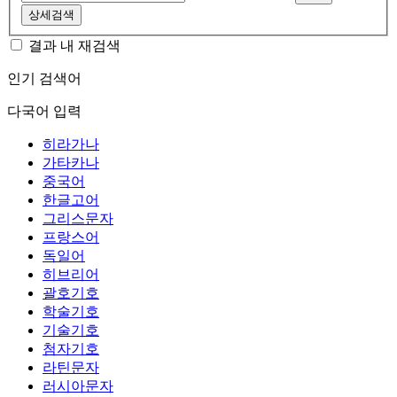
상세검색
결과 내 재검색
인기 검색어
다국어 입력
히라가나
가타카나
중국어
한글고어
그리스문자
프랑스어
독일어
히브리어
괄호기호
학술기호
기술기호
첨자기호
라틴문자
러시아문자