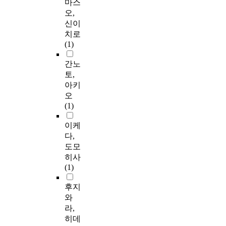
마스
오,
신이
치로
(1)
간노
토,
아키
오
(1)
이케
다,
도모
히사
(1)
후지
와
라,
히데