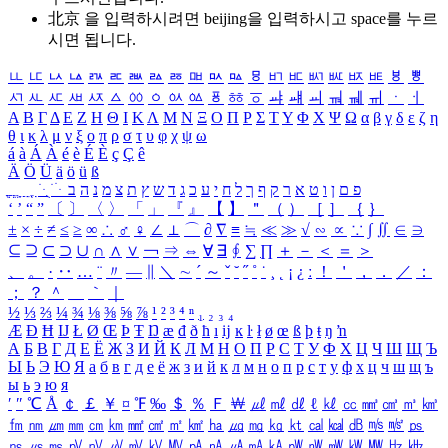
北京 을 입력하시려면
beijing
을 입력하시고 space를 누르
시면 됩니다.
ㅥ
ㅦ
ㅧ
ㅨ
ㅩ
ㅪ
ㅫ
ㅬ
ㅭ
ㅮ
ㅯ
ㅰ
ㅱ
ㅲ
ㅳ
ㅴ
ㅵ
ㅶ
ㅷ
ㅸ
ㅹ
ㅺ
ㅻ
ㅼ
ㅽ
ㅾ
ㅿ
ㆀ
ㆁ
ㆂ
ㆃ
ㆄ
ㆅ
ㆆ
ㆇ
ㆈ
ㆉ
ㆊ
ㆋ
ㆌ
ㆍ
ㆎ
Α
Β
Γ
Δ
Ε
Ζ
Η
Θ
Ι
Κ
Λ
Μ
Ν
Ξ
Ο
Π
Ρ
Σ
Τ
Υ
Φ
Χ
Ψ
Ω
α
β
γ
δ
ε
ζ
η
θ
ι
κ
λ
μ
ν
ξ
ο
π
ρ
σ
τ
υ
φ
χ
ψ
ω
á
à
Á
À
é
è
É
È
ç
Ç
ê
Ä
Ö
Ü
ä
ö
ü
ß
ְ
ֳ
ֲ
ֱ
ָ
ַ
ֵ
ֶ
ִ
ֹ
ּ
ֻ
ׂ
ׁ
ּ
ב
ה
נ
מ
צ
ת
ץ
ש
ד
ג
כ
ע
י
ח
ל
ך
ף
ק
ר
א
ט
ו
ן
ם
פ
‘
’
“
”
〔
〕
〈
〉
「
」
『
』
【
】
＂
（
）
［
］
｛
｝
±
×
÷
≠
≤
≥
∞
∴
♂
♀
∠
⊥
⌒
∂
∇
≡
≒
≪
≫
√
∽
∝
∵
∫
∬
∈
∋
⊆
⊇
⊂
⊃
∪
∩
∧
∨
￢
⇒
⇔
∀
∃
∮
∑
∏
＋
－
＜
＝
＞
、
。
·
‥
…
¨
〃
―
∥
＼
∼
´
～
ˇ
˘
˝
˚
˙
¸
˛
¡
¿
ː
！
＇
，
．
／
：
；
？
＾
＿
｀
｜
½
⅓
⅔
¼
¾
⅛
⅜
⅝
⅞
¹
²
³
⁴
ⁿ
₁
₂
₃
₄
Æ
Ð
Ħ
Ĳ
Ł
Ø
Œ
Þ
Ŧ
Ŋ
æ
đ
ð
ħ
ı
ĳ
ĸ
ŀ
ł
ø
œ
ß
þ
ŧ
ŋ
ŉ
А
Б
В
Г
Д
Е
Ё
Ж
З
И
Й
К
Л
М
Н
О
П
Р
С
Т
У
Ф
Х
Ц
Ч
Ш
Щ
Ъ
Ы
Ь
Э
Ю
Я
а
б
в
г
д
е
ё
ж
з
и
й
к
л
м
н
о
п
р
с
т
у
ф
х
ц
ч
ш
щ
ъ
ы
ь
э
ю
я
′
″
℃
Å
￠
￡
￥
¤
℉
‰
＄
％
Ｆ
￦
㎕
㎖
㎗
ℓ
㎘
㏄
㎣
㎤
㎥
㎦
㎙
㎚
㎛
㎜
㎝
㎞
㎟
㎠
㎡
㎢
㏊
㎍
㎎
㎏
㏏
㎈
㎉
㏈
㎧
㎨
㎰
㎱
㎲
㎳
㎴
㎵
㎶
㎷
㎸
㎹
㎀
㎁
㎂
㎃
㎄
㎺
㎻
㎽
㎾
㎿
㎐
㎑