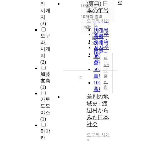
료
(事典) 日
라
내림차순
정확도
本の年号
시게
순
10개씩 출력
지
내림차순
인기도
오구라
시게
(3)
지
순
조회
10개씩
吉川弘文
연도순
오구
출력
館
제목순
라,
20개씩
2019
저자순
시게
출력
발행기
지
30개씩
복
관순
(2)
출력
사/
50개씩
대
加藤
출력
출
2
友康
신
100개씩
(1)
청
출력
差別の地
가토
域史 : 渡
도모
辺村から
야스
みた日本
(1)
社会
하야
오구라
시게
카
지