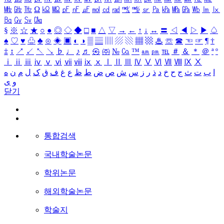
㎒
㎓
㎔
Ω
㏀
㏁
㎊
㎋
㎌
㏖
㏅
㎭
㎮
㎯
㏛
㎩
㎪
㎫
㎬
㏝
㏐
㏓
㏃
㏉
㏜
㏆
§
※
☆
★
○
●
◎
◇
◆
□
■
△
▽
→
←
↑
↓
↔
〓
◁
◀
▷
▶
♤
♠
♡
♥
♧
♣
⊙
◈
▣
◐
◑
▒
▤
▥
▨
▧
▦
▩
♨
☏
☎
☜
☞
¶
†
‡
↕
↗
↙
↖
↘
♭
♩
♪
♬
㉿
㈜
№
㏇
™
㏂
㏘
℡
＃
＆
＊
＠
ª
º
ⅰ
ⅱ
ⅲ
ⅳ
ⅴ
ⅵ
ⅶ
ⅷ
ⅸ
ⅹ
Ⅰ
Ⅱ
Ⅲ
Ⅳ
Ⅴ
Ⅵ
Ⅶ
Ⅷ
Ⅸ
Ⅹ
ا
ب
ت
ث
ج
ح
خ
د
ذ
ر
ز
س
ش
ص
ض
ط
ظ
ع
غ
ف
ق
ک
ل
م
ن
ه
و
ی
닫기
통합검색
국내학술논문
학위논문
해외학술논문
학술지