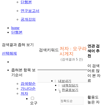
단행본
연구보고서
공개강의
home
단행본
검색결과 좁혀 보기
연관 검
저자 : 오구라
검색키워드
색어 추
시게지
선택해제
천
(검색결과
5
건)
이 검색
좁혀본 항목 보
어로 많
기순서
이 본 자
료
내보내기
검색량순
내책장담기
가나다순
한글로보기
1
저자
활용도
정확도순
높은 자
오구