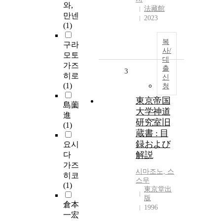
와,
法藏館
만넨
2023
(1)
복
구라
사/
모토
대
가즈
출
3
히로
신
(1)
청
東京帝国
島薗
大学神道
進
研究室旧
(1)
蔵書 : 目
録および
요시
解説
다
가즈
시마조노, 스
히코
스무
(1)
東京堂出
版
倉本
1996
一宏