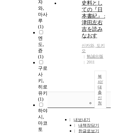
자
史料とし
와,
ての『日
마사
本書紀』 :
루
津田左右
(1)
吉を読み
なおす
엔
도,
신카와, 도키
쥰
오
(1)
勉誠出版
2011
구로
사
복
키,
사/
히로
대
출
유키
신
(1)
청
하야
시,
내보내기
마코
내책장담기
토
한글로보기