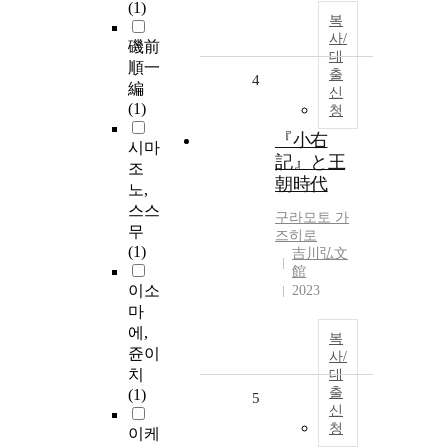
(1)
복
사/
磯前
대
順一
출
4
編
신
(1)
청
『小右
시마
記』と王
조
朝時代
노,
스스
구라모토 가
무
즈히로
(1)
吉川弘文
館
이소
2023
마
에,
복
쥰이
사/
치
대
출
(1)
5
신
청
이케