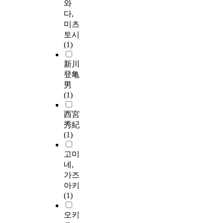
와
다,
미츠
토시
(1)
新川
登亀
男
(1)
西宮
秀紀
(1)
고미
네,
가즈
아키
(1)
오키