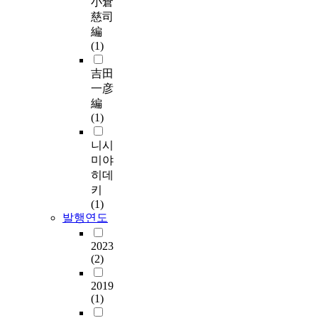
小倉
慈司
編
(1)
吉田
一彦
編
(1)
니시
미야
히데
키
(1)
발행연도
2023
(2)
2019
(1)