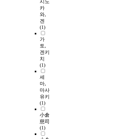
시노
카
와,
겐
(1)
가
토,
겐키
치
(1)
세
마,
마사
유키
(1)
小倉
慈司
(1)