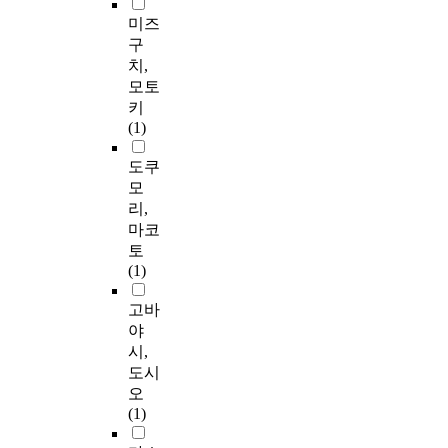
미즈
구
치,
모토
키
(1)
도쿠
모
리,
마코
토
(1)
고바
야
시,
도시
오
(1)