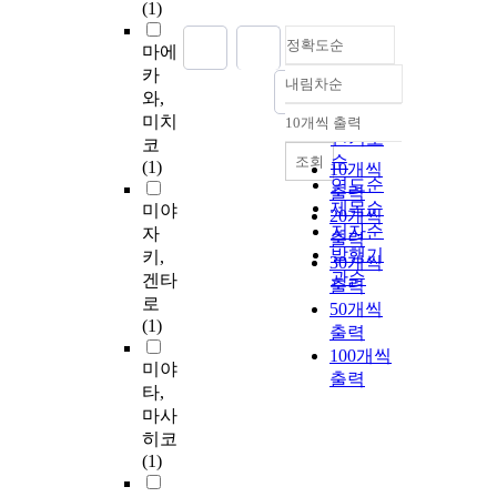
(1)
정확도순
마에
카
내림차순
정확도
와,
순
미치
10개씩 출력
내림차순
인기도
코
순
조회
(1)
10개씩
연도순
출력
제목순
미야
20개씩
저자순
자
출력
발행기
키,
30개씩
관순
겐타
출력
로
50개씩
(1)
출력
100개씩
미야
출력
타,
마사
히코
(1)