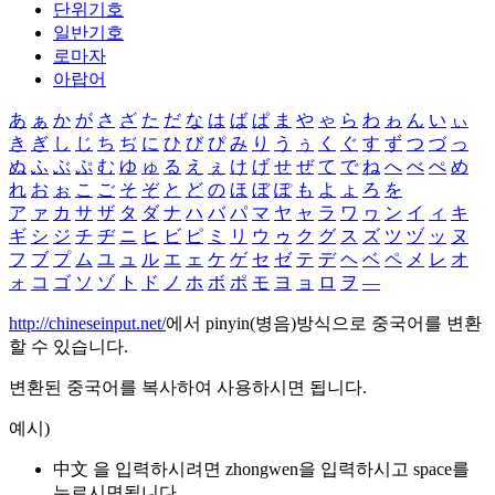
단위기호
일반기호
로마자
아랍어
あ
ぁ
か
が
さ
ざ
た
だ
な
は
ば
ぱ
ま
や
ゃ
ら
わ
ゎ
ん
い
ぃ
き
ぎ
し
じ
ち
ぢ
に
ひ
び
ぴ
み
り
う
ぅ
く
ぐ
す
ず
つ
づ
っ
ぬ
ふ
ぶ
ぷ
む
ゆ
ゅ
る
え
ぇ
け
げ
せ
ぜ
て
で
ね
へ
べ
ぺ
め
れ
お
ぉ
こ
ご
そ
ぞ
と
ど
の
ほ
ぼ
ぽ
も
よ
ょ
ろ
を
ア
ァ
カ
サ
ザ
タ
ダ
ナ
ハ
バ
パ
マ
ヤ
ャ
ラ
ワ
ヮ
ン
イ
ィ
キ
ギ
シ
ジ
チ
ヂ
ニ
ヒ
ビ
ピ
ミ
リ
ウ
ゥ
ク
グ
ス
ズ
ツ
ヅ
ッ
ヌ
フ
ブ
プ
ム
ユ
ュ
ル
エ
ェ
ケ
ゲ
セ
ゼ
テ
デ
ヘ
ベ
ペ
メ
レ
オ
ォ
コ
ゴ
ソ
ゾ
ト
ド
ノ
ホ
ボ
ポ
モ
ヨ
ョ
ロ
ヲ
―
http://chineseinput.net/
에서 pinyin(병음)방식으로 중국어를 변환
할 수 있습니다.
변환된 중국어를 복사하여 사용하시면 됩니다.
예시)
中文 을 입력하시려면
zhongwen
을 입력하시고 space를
누르시면됩니다.