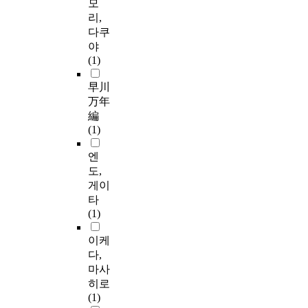
모
리,
다쿠
야
(1)
早川
万年
編
(1)
엔
도,
게이
타
(1)
이케
다,
마사
히로
(1)