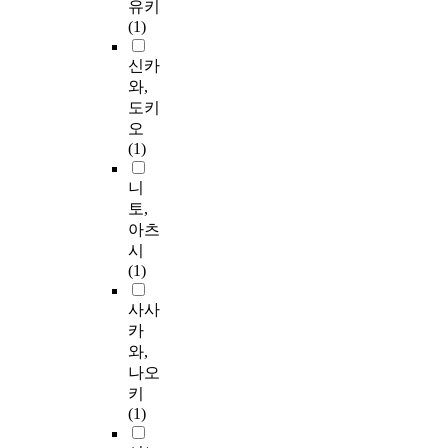
유키
(1)
신카
와,
도키
오
(1)
니
토,
아츠
시
(1)
사사
카
와,
나오
키
(1)