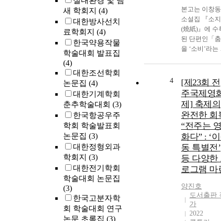
실내환경 및 냄
본고는 이창동
새 학회지
(4)
소설집 『소지
대한방사선치
(燒紙)』에 수
료학회지
(4)
된 단편인「
한국약용작물
을 ‘소비’라는
학술대회 발표집
워드로 살펴
(4)
로써 그의 소
대한조선학회
적 발화 방식
4
[제23회 전
논문집
(4)
‘이야기’의 의
주국제영
대한기계학회
를 규정하려고
제] 축제의
춘추학술대회
(3)
한다. 역사에 
완전한 회
한국항공우주
한 당대 문학
“전주는 
학회 학술발표회
보편적 관점
논문집
(3)
화다” : ‘
‘이야기(나카
대한정형외과
동 특별전’
와 신이치의 
학회지
(3)
화에 대한 개
등 다양한
과 관련지어)’
대한전기학회
로그램 마
이행하는 그의
학술대회 논문집
양진호
소설들은 역
(3)
도서출판 
관통하는 소
한국고분자학
가
자들, 시간으
회 학술대회 연구
2022
부터 추방된 
논문 초록집
(3)