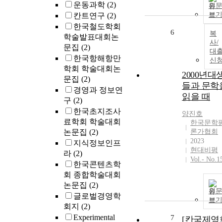
를 이창동이 ‘
운동과학
(2)
원
야기’라는 형
보
칸트연구
(2)
을 통해 담아
한국철도학회
려했다는 것이
6
복
학술발표대회논
다. 본 논문에
사/
문집
(2)
는 이창동의 
대
한국항해항만
신
러한 ‘이야기’
학회 학술대회논
서술 방식이 
2000년대
문집
(2)
긴 소설들 중
들과 문학
경영과 정보연
「춤」을 80
읽을 때
구
(2)
한국 사회의 
망 구조를 설
한국초지조사
양진호
하는 데 있어
료학회 학술대회
한국문학
핵심이 되는 ‘
논문집
(2)
론가협회
비’의 키워드
2023
지식정보인프
분석하고, 그
현대비평
라
(2)
Vol.- No.1
이 기표를 통
한국콘텐츠학
한국 사회의 
회 종합학술대회
순을 발견하는
논문집
(2)
방식, 그리고 
원
글로벌경영학
해의 가능성을
보
회지
(2)
찾아가는 방
Experimental
7
[칸국제영
대해 중점적