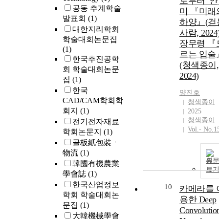
로부터_안
공동 추계학술
individuals w
미 『미래
발표회
(1)
are placed
하양』(걷
대한지리학회
between the
사람, 2024)
history of Kor
학술대회논문집
장무령 『
society and th
(1)
르는 입술
realms outside 
한국추진공학
(청색종이,
the perspective
회 학술대회논문
2024)
‘story’ works i
집
(1)
way of thinkin
한국
양진호
outside of hist
CAD/CAM학회학
청색종이
within the sys
회지
(1)
2025
of history. In
청색종이
전기전자재료
other words, th
Vol.- No.1
학회논문지
(1)
things that
골板紙包裝ㆍ
cannot be
物流
(1)
included in
원
韓國有機農業
history are mi
보
學會誌
(1)
in history, and
한국산업정보
the process of
10
카메라를 
학회 학술대회논
individuals in
용한 Deep
문집
(1)
history trying 
Convolutio
recognize it in
大韓機械學會