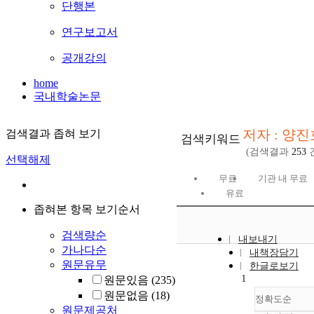
단행본
연구보고서
공개강의
home
국내학술논문
저자 : 양진
검색결과 좁혀 보기
검색키워드
(검색결과
253
선택해제
무료
기관 내 무료
유료
좁혀본 항목 보기순서
검색량순
내보내기
가나다순
내책장담기
원문유무
한글로보기
1
원문있음
(235)
원문없음
(18)
정확도순
원문제공처