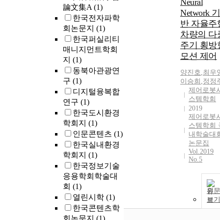
Neural
their own way 
論文集A
(1)
Network 
what Chang-
한국전자파학
반 자율주
Dong Lee tried
회논문지
(1)
차량의 다
capture throug
한국퍼실리티
주기 횡방
the form of
매니지먼트학회
‘story’. In this
모션 제어
지
(1)
thesis, among 
동북아관광연
양진호
,
최우
novels that
구
(1)
이승희
,
정정
contain Lee
제어로봇
디지털융복합
Chang-dong's
스템학회
연구
(1)
'story' narrativ
2019
한국도시환경
style, 'dance' is
제어로봇
학회지
(1)
analyzed as a
스템학회 
keyword of
인문콘텐츠
(1)
내학술대
'consumption',
논문집
한국실내환경
Vol.2019
which is the k
학회지
(1)
No.5
word in
한국정보기술
explaining the
응용학회학술대
structure of des
회
(1)
원
in Korean soci
열린시학
(1)
보
in the 80s, and
한국콘텐츠학
I would like to
회논문지
(1)