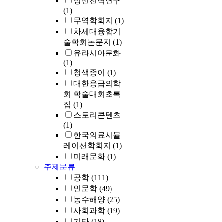
정신전력연구
(1)
무역학회지
(1)
차세대융합기
술학회논문지
(1)
유라시아문화
(1)
청색종이
(1)
대한응급의학
회 학술대회초록
집
(1)
스토리콘텐츠
(1)
한국의료시뮬
레이션학회지
(1)
미래문화
(1)
주제분류
공학
(111)
인문학
(49)
농수해양
(25)
사회과학
(19)
기타
(18)