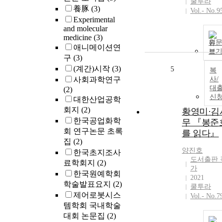
쿨투라
들의 시선으로
養豚
(3)
Vol.- No.9
사회를바라본
Experimental
한국 사회의 
and molecular
사와 그 바깥
medicine
(3)
원
라는 영역 사
애니메이션연
보
에 놓인 개인
구
(3)
의삶을 발견
(계간)시작
(3)
5
복
재현하는 그의
사회과학연구
사/
소설에서, ‘이
대
(2)
기’라는 관점
신
대한산업공학
역사라는 체
회지
(2)
황영미·김
에서 역사 바
한국공업화학
무 『봉준
을 사유하는 
회 연구논문 초록
를 읽다』
식으로 작동한
집
(2)
다. 즉 역사 안
양진호
한국초지조사
포함될 수없는
도서출판 
료학회지
(2)
것들이 역사 
가
한국원예학회
에 섞여 있고, 
2021
학술발표요지
(2)
것을 역사 속 
쿨투라
인들이 각자의
제어로봇시스
Vol.- No.7
방식으로 인
템학회 국내학술
려는 과정 자
대회 논문집
(2)