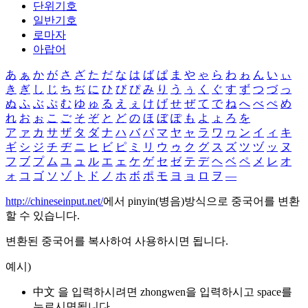
단위기호
일반기호
로마자
아랍어
あ
ぁ
か
が
さ
ざ
た
だ
な
は
ば
ぱ
ま
や
ゃ
ら
わ
ゎ
ん
い
ぃ
き
ぎ
し
じ
ち
ぢ
に
ひ
び
ぴ
み
り
う
ぅ
く
ぐ
す
ず
つ
づ
っ
ぬ
ふ
ぶ
ぷ
む
ゆ
ゅ
る
え
ぇ
け
げ
せ
ぜ
て
で
ね
へ
べ
ぺ
め
れ
お
ぉ
こ
ご
そ
ぞ
と
ど
の
ほ
ぼ
ぽ
も
よ
ょ
ろ
を
ア
ァ
カ
サ
ザ
タ
ダ
ナ
ハ
バ
パ
マ
ヤ
ャ
ラ
ワ
ヮ
ン
イ
ィ
キ
ギ
シ
ジ
チ
ヂ
ニ
ヒ
ビ
ピ
ミ
リ
ウ
ゥ
ク
グ
ス
ズ
ツ
ヅ
ッ
ヌ
フ
ブ
プ
ム
ユ
ュ
ル
エ
ェ
ケ
ゲ
セ
ゼ
テ
デ
ヘ
ベ
ペ
メ
レ
オ
ォ
コ
ゴ
ソ
ゾ
ト
ド
ノ
ホ
ボ
ポ
モ
ヨ
ョ
ロ
ヲ
―
http://chineseinput.net/
에서 pinyin(병음)방식으로 중국어를 변환
할 수 있습니다.
변환된 중국어를 복사하여 사용하시면 됩니다.
예시)
中文 을 입력하시려면
zhongwen
을 입력하시고 space를
누르시면됩니다.