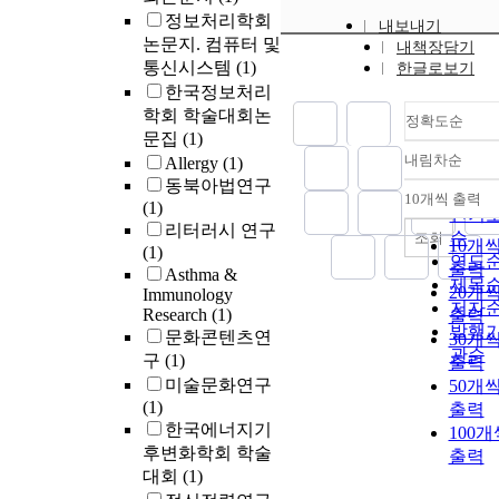
focus on the
정보처리학회
method of
내보내기
논문지. 컴퓨터 및
내책장담기
discovering th
통신시스템
(1)
한글로보기
contradictions
한국정보처리
Korean society
학회 학술대회논
and the metho
정확도순
of 'finding the
문집
(1)
possibility of
내림차순
Allergy
(1)
정확
reconciliation'.
동북아법연구
순
10개씩 출력
addition, this
내림
(1)
인기
paper attempts
리터러시 연구
순
조회
10개
view this proc
(1)
연도
출력
as a process by
Asthma &
제목
20개
which Chang-
Immunology
저자
Research
(1)
dong Lee
출력
발행
문화콘텐츠연
thought about
30개
관순
구
(1)
the 'boundary' 
출력
Korean society
미술문화연구
50개
(1)
출력
한국에너지기
100개
후변화학회 학술
출력
대회
(1)