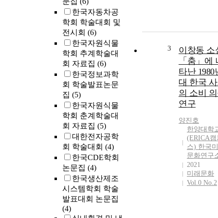
문집
(6)
한국자동차공
학회 학술대회 및
전시회
(6)
한국자원식물
3
이창동 소
학회 추계학술대
「춤」에 
회 자료집
(6)
타난 1980
한국정보과학
대 한국 
회 학술발표논문
의 소비 
집
(5)
연구
한국자원식물
학회 춘계학술대
양진호
회 자료집
(5)
한양대학
대한전자공학
(ERICA
회 학술대회
(4)
스) 한국
문화연구
한국CDE학회
2021
논문집
(4)
미래문화
한국생산제조
Vol.0 No.2
시스템학회 학술
발표대회 논문집
(4)