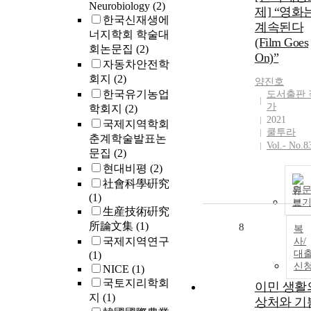
Neurobiology
(2)
다루고자 한다
제] “영화
한국신재생에
또한 본 논문
계속된다
너지학회 학술대
서는 이 과정
(Film Goes
회논문집
(2)
한국 사회의 ’
On)”
자동차안전학
계‘에 대해 이
회지
(2)
동이 사유해
양진호
한국유기농업
과정으로서 
도서출판 
가
보려고 한다.
학회지
(2)
2021
This paper trie
국제지역학회
쿨투라
to define the
춘계학술발표논
Vol.- No.8
meaning of
문집
(2)
'story', his nov
현대비평
(2)
utterance
社會科學硏究
원
method, by
(1)
보
examining the
生産技術硏究
short story
所論文集
(1)
8
복
'Dance' contai
국제지역연구
사/
in Lee Chang-
대
(1)
dong's novel
신
NICE
(1)
collection
국토지리학회
이민 생활
『Soji』 as th
지
(1)
상처와 기
keyword