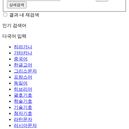
상세검색
결과 내 재검색
인기 검색어
다국어 입력
히라가나
가타카나
중국어
한글고어
그리스문자
프랑스어
독일어
히브리어
괄호기호
학술기호
기술기호
첨자기호
라틴문자
러시아문자