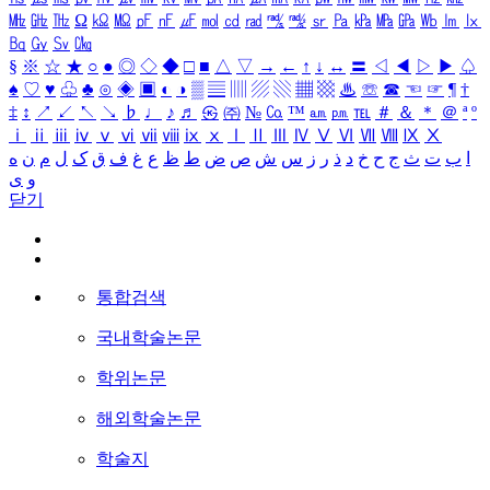
㎒
㎓
㎔
Ω
㏀
㏁
㎊
㎋
㎌
㏖
㏅
㎭
㎮
㎯
㏛
㎩
㎪
㎫
㎬
㏝
㏐
㏓
㏃
㏉
㏜
㏆
§
※
☆
★
○
●
◎
◇
◆
□
■
△
▽
→
←
↑
↓
↔
〓
◁
◀
▷
▶
♤
♠
♡
♥
♧
♣
⊙
◈
▣
◐
◑
▒
▤
▥
▨
▧
▦
▩
♨
☏
☎
☜
☞
¶
†
‡
↕
↗
↙
↖
↘
♭
♩
♪
♬
㉿
㈜
№
㏇
™
㏂
㏘
℡
＃
＆
＊
＠
ª
º
ⅰ
ⅱ
ⅲ
ⅳ
ⅴ
ⅵ
ⅶ
ⅷ
ⅸ
ⅹ
Ⅰ
Ⅱ
Ⅲ
Ⅳ
Ⅴ
Ⅵ
Ⅶ
Ⅷ
Ⅸ
Ⅹ
ا
ب
ت
ث
ج
ح
خ
د
ذ
ر
ز
س
ش
ص
ض
ط
ظ
ع
غ
ف
ق
ک
ل
م
ن
ه
و
ی
닫기
통합검색
국내학술논문
학위논문
해외학술논문
학술지