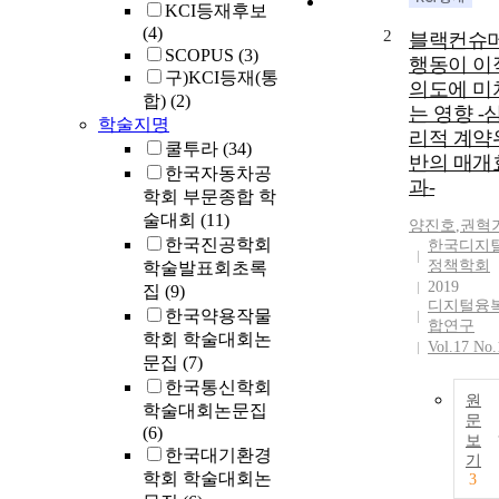
KCI등재후보
(4)
2
블랙컨슈
SCOPUS
(3)
행동이 이
구)KCI등재(통
의도에 미
합)
(2)
는 영향 -
학술지명
리적 계약
쿨투라
(34)
반의 매개
한국자동차공
과-
학회 부문종합 학
술대회
(11)
양진호
,
권혁
한국진공학회
한국디지
정책학회
학술발표회초록
2019
집
(9)
디지털융
한국약용작물
합연구
학회 학술대회논
Vol.17 No.
문집
(7)
한국통신학회
원
학술대회논문집
문
(6)
보
한국대기환경
기
학회 학술대회논
3