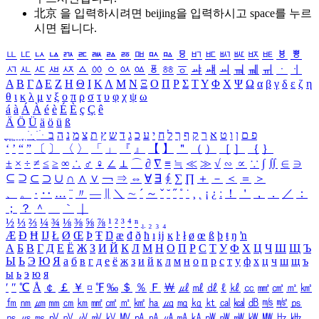
北京 을 입력하시려면
beijing
을 입력하시고 space를 누르
시면 됩니다.
ㅥ
ㅦ
ㅧ
ㅨ
ㅩ
ㅪ
ㅫ
ㅬ
ㅭ
ㅮ
ㅯ
ㅰ
ㅱ
ㅲ
ㅳ
ㅴ
ㅵ
ㅶ
ㅷ
ㅸ
ㅹ
ㅺ
ㅻ
ㅼ
ㅽ
ㅾ
ㅿ
ㆀ
ㆁ
ㆂ
ㆃ
ㆄ
ㆅ
ㆆ
ㆇ
ㆈ
ㆉ
ㆊ
ㆋ
ㆌ
ㆍ
ㆎ
Α
Β
Γ
Δ
Ε
Ζ
Η
Θ
Ι
Κ
Λ
Μ
Ν
Ξ
Ο
Π
Ρ
Σ
Τ
Υ
Φ
Χ
Ψ
Ω
α
β
γ
δ
ε
ζ
η
θ
ι
κ
λ
μ
ν
ξ
ο
π
ρ
σ
τ
υ
φ
χ
ψ
ω
á
à
Á
À
é
è
É
È
ç
Ç
ê
Ä
Ö
Ü
ä
ö
ü
ß
ְ
ֳ
ֲ
ֱ
ָ
ַ
ֵ
ֶ
ִ
ֹ
ּ
ֻ
ׂ
ׁ
ּ
ב
ה
נ
מ
צ
ת
ץ
ש
ד
ג
כ
ע
י
ח
ל
ך
ף
ק
ר
א
ט
ו
ן
ם
פ
‘
’
“
”
〔
〕
〈
〉
「
」
『
』
【
】
＂
（
）
［
］
｛
｝
±
×
÷
≠
≤
≥
∞
∴
♂
♀
∠
⊥
⌒
∂
∇
≡
≒
≪
≫
√
∽
∝
∵
∫
∬
∈
∋
⊆
⊇
⊂
⊃
∪
∩
∧
∨
￢
⇒
⇔
∀
∃
∮
∑
∏
＋
－
＜
＝
＞
、
。
·
‥
…
¨
〃
―
∥
＼
∼
´
～
ˇ
˘
˝
˚
˙
¸
˛
¡
¿
ː
！
＇
，
．
／
：
；
？
＾
＿
｀
｜
½
⅓
⅔
¼
¾
⅛
⅜
⅝
⅞
¹
²
³
⁴
ⁿ
₁
₂
₃
₄
Æ
Ð
Ħ
Ĳ
Ł
Ø
Œ
Þ
Ŧ
Ŋ
æ
đ
ð
ħ
ı
ĳ
ĸ
ŀ
ł
ø
œ
ß
þ
ŧ
ŋ
ŉ
А
Б
В
Г
Д
Е
Ё
Ж
З
И
Й
К
Л
М
Н
О
П
Р
С
Т
У
Ф
Х
Ц
Ч
Ш
Щ
Ъ
Ы
Ь
Э
Ю
Я
а
б
в
г
д
е
ё
ж
з
и
й
к
л
м
н
о
п
р
с
т
у
ф
х
ц
ч
ш
щ
ъ
ы
ь
э
ю
я
′
″
℃
Å
￠
￡
￥
¤
℉
‰
＄
％
Ｆ
￦
㎕
㎖
㎗
ℓ
㎘
㏄
㎣
㎤
㎥
㎦
㎙
㎚
㎛
㎜
㎝
㎞
㎟
㎠
㎡
㎢
㏊
㎍
㎎
㎏
㏏
㎈
㎉
㏈
㎧
㎨
㎰
㎱
㎲
㎳
㎴
㎵
㎶
㎷
㎸
㎹
㎀
㎁
㎂
㎃
㎄
㎺
㎻
㎽
㎾
㎿
㎐
㎑