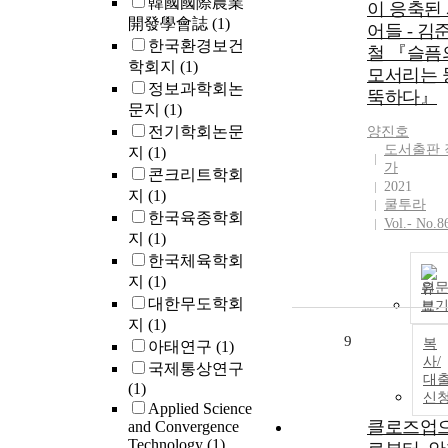
韓國國際農業
‘consumption’
이 응축된
開發學會誌
(1)
His novels, wh
어들 - 김
한국환경보건
move from the
철 『슬픔
학회지
(1)
universal
모서리는 
perspective of
정보과학회논
뚝하다』
contemporary
문지
(1)
literature on
전기학회논문
양진호
history to 'stor
도서출판 
지
(1)
(in relation to
가
콘크리트학회
Shinichi
2021
지
(1)
쿨투라
Nakazawa's
한국육종학회
Vol.- No.8
concept of myt
지
(1)
look at society
한국체육학회
through the ey
지
(1)
of the
원
대한무도학회
보
marginalized 
지
(1)
those expelled
9
복
아태연구
(1)
from time
사/
through history
국제통상연구
대
In his novels t
(1)
신
discover and
Applied Science
클로즈업
and Convergence
reproduce the
Technology
(1)
lives of