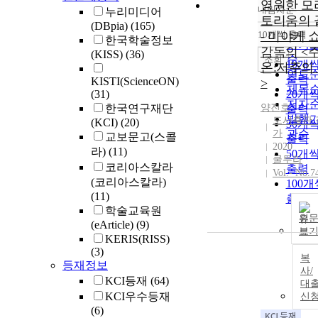
영원한 모
내림차순
누리미디어
정확
토리움의 
(DBpia)
(165)
순
10개씩 출력
- 미야케 
내림
한국학술정보
인기
감독의 <
(KISS)
(36)
순
조회
10개
온:저주의
연도
출력
KISTI(ScienceON)
>
제목
(31)
20개
저자
한국연구재단
양진호
출력
발행
도서출판 
(KCI)
(20)
30개
가
관순
교보문고(스콜
출력
2020
라)
(11)
50개
쿨투라
코리아스칼라
출력
Vol.- No.7
(코리아스칼라)
100개
(11)
출력
학술교육원
원
(eArticle)
(9)
보
KERIS(RISS)
(3)
복
등재정보
사/
KCI등재
(64)
대
KCI우수등재
신
(6)