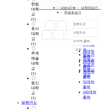
with physicochemical
o
f
o
금
o
분
i
한림
중
properties. pH4.53
n
i
p
불
n
석
n
내보내기
내책장담기
대학
가
(|r|=0.3932), titratable
c
c
o
안
v
하
K
한글로보기
교
장
acidity
e
i
d
을
e
였
o
(1)
중
18.42mL(|r|=0.6474),
p
e
s
유
r
다
r
정확도순
요
and ethanol 6.67g%
t
n
s
발
g
.
e
호서
한
(|r|=0.7920). The all
o
t
u
하
e
분
a
내림차순
대학
감
정확도
values of correlation
f
e
c
고
n
석
n
교
각
coefficient concerned
순
c
x
h
정
c
은
a
10개씩 출력
내림차순
(1)
으
with the aerobic
인기도
o
p
a
서
e
크
d
로
bacteria were lower
m
e
순
조회
s
적
p
게
u
10개씩
추계
여
than yeast and LAB.
p
n
연도순
f
인
r
시
l
출력
예술
겨
These results were
u
d
r
영
제목순
o
니
t
20개씩
지
대학
suggested that the
l
i
o
향
d
저자순
어
m
출력
며
교
growth of aerobic
s
t
g
을
u
코
발행기
e
30개씩
시
(1)
bacteria was severly
o
u
h
미
c
하
관순
n
출력
각
restricted in
r
r
o
치
t
우
a
50개씩
의
동신
Korchujang.
y
e
p
는
s
징
n
출력
손
대학
e
i
p
데
o
생
d
100개씩
상
교
d
.
e
,
n
활
w
출력
은
(1)
u
e
r
긍
t
경
o
삶
발행연도
c
.
s
정
h
험
m
의
a
,
,
적
e
과
e