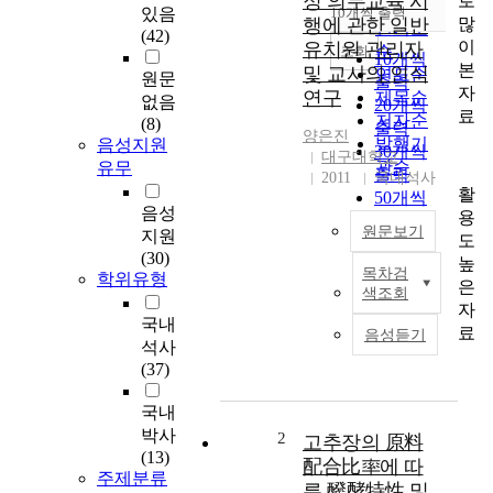
정 의무교육 시
로
순
있음
10개씩 출력
내림차순
많
행에 관한 일반
인기도
(42)
이
유치원 관리자
순
조회
10개씩
본
및 교사의 인식
연도순
원문
출력
자
연구
제목순
없음
20개씩
료
저자순
(8)
출력
양은진
발행기
음성지원
30개씩
대구대학교
관순
유무
출력
2011
국내석사
활
50개씩
음성
용
출력
원문보기
지원
도
100개씩
(30)
높
출력
목차검
학위유형
T
은
색조회
h
자
국내
i
료
음성듣기
s
석사
i
(37)
s
국내
a
s
박사
2
고추장의 原料
t
(13)
配合比率에 따
주제분류
u
른 醱酵特性 및