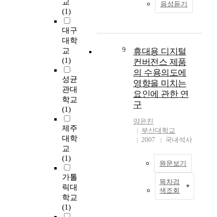
고
교
c
음성듣기
time of preparation,
r
p
s
서
기
(1)
o
increased to
g
u
e
중
관
n
5.2E8CFU/g after 6-8
a
r
t
환
대구
중
c
weeks, then decreased
r
p
h
자
심
대학
e
to equalization. The
t
o
e
치
9
적
교
휴대용 디지털
n
yeast growth was
e
s
i
료
접
(1)
t
컨버전스 제품
restricted at
n
e
r
의
근
r
의 수용의도에
pH4.49(|r|=0.7023),
d
o
s
개
방
성균
a
영향을 미치는
titratable acidity
i
f
p
별
식
관대
t
요인에 관한 연
22.3mL as 0.1N-NaOH
r
t
e
상
의
i
학교
구
solution(}r}=0.7304),
e
h
e
황
관
o
(1)
lactic acid 1.18g%
c
i
d
들
점
n
양은진
(|r|=0.8283), acetic
t
s
,
을
에
제주
l
부산대학교
acid 0.37g%
o
s
o
접
서
e
대학
2007
국내석사
(|r|=0.8475), and
r
t
r
하
전
v
교
ethanol 3.0g%
'
u
t
게
북
e
(1)
(|r|=0.7367). Acetic
원문보기
s
d
o
된
김
l
acid and ethanol could
a
y
l
다
제
s
가톨
목차검
be useful preservatives
n
i
a
.
N
시
w
릭대
색조회
for Kochujang. 4.
d
s
u
특
o
‘
i
학교
Correlation between
t
t
n
히
w
한
t
(1)
the lactic acid bacterial
e
o
c
환
a
울
h