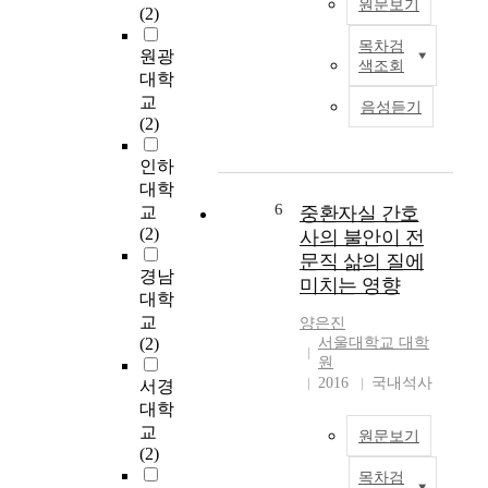
early stage of aging,
n
a
원문보기
(2)
but red pepper did not
a
s
affect on the
n
목차검
a
O
원광
fermentation pattern
색조회
d
n
b
대학
and gas-producing. 4.
p
e
j
교
음성듣기
Malt and glutinous
r
f
e
(2)
rice The addition of
o
f
c
malt was accerlated to
m
i
t
인하
aging, growth of
o
c
i
대학
microbes (especially
t
i
v
6
교
중환자실 간호
yeasts), and gas-
i
e
e
(2)
사의 불안이 전
forming, but additional
n
n
s
문직 삶의 질에
amount was not affect
g
t
:
경남
미치는 영향
on the aging. The
i
m
T
대학
mixing ratio of
n
e
h
교
양은진
glutinous rice did not
c
a
i
(2)
서울대학교 대학
affected on the aging,
l
n
s
원
microbial growth, and
u
s
s
2016
국내석사
서경
gas-producing in
s
o
t
대학
Kochujang. The
i
f
u
교
conclusion obtained
원문보기
v
l
d
(2)
from statistical
e
o
y
목차검
analysis of above datas
e
c
중
a