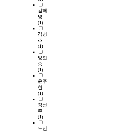
s
활
n
t
o
d
,
는
f
에
w
김해
h
d
m
w
영
u
긍
a
O
영
s
u
h
향
n
정
s
r
(1)
p
l
i
을
c
적
4
g
e
t
c
알
t
인
,
김병
a
c
i
h
아
i
영
8
n
조
i
-
m
보
o
향
7
i
(1)
a
v
i
는
n
을
8
z
l
a
m
것
b
미
K
방현
a
e
r
i
이
u
치
o
t
승
d
i
c
다
t
고
r
i
(1)
u
a
t
.
a
있
e
o
c
t
h
이
l
었
a
윤주
n
a
e
e
를
s
다
n
(
헌
t
r
s
통
o
.
a
W
(1)
i
e
t
해
f
이
d
H
o
g
r
간
i
를
u
장선
O
n
r
u
호
r
통
l
)
주
.
e
c
사
m
해
t
의
(1)
T
s
t
의
w
노
s
국
h
s
u
전
a
인
w
노신
제
e
i
r
문
r
들
h