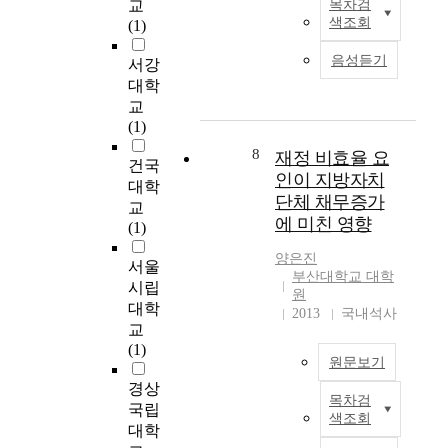
교
TRS with the
목차검
e
r
중
본
s
색조회
(1)
concentration ethanol
r
s
환
연
o
or glycerol. The
e
,
자
구
c
음성듣기
서강
correlation coefficients
x
t
실
는
i
대학
between TRS with
a
o
간
의
a
ethanol and glycerol,
교
m
c
호
도
t
as a index of yeast
(1)
i
a
사
적
i
floral vitality, were
n
t
는
인
o
8
재정 비효율 요
건국
relatively lower with
i
c
업
사
n
인이 지방자치
glycerol
대학
n
h
무
회
o
단체 채무증가
content(|r|=0.5847)
g
교
p
동
자
f
에 미친 영향
and
g
(1)
r
안
본
s
ethanol(|r|=0.5932).
e
e
담
의
e
양은진
The ethanol with
서울
n
y
당
형
r
부산대학교 대학
glycerol was higher
e
시립
,
환
성
u
원
correlation
r
대학
t
자
이
m
2013
국내석사
(|r|=0.7679). 3.
a
o
의
교
가
f
Correlation between
l
i
가
(1)
능
o
원문보기
the yeast flora with
k
n
장
하
l
physicochemical
i
경상
c
가
다
a
목차검
properties. The density
n
T
r
까
국립
고
t
색조회
of yeasts was
d
h
e
이
대학
보
e
1.0E3CFU/g at the
e
e
a
에