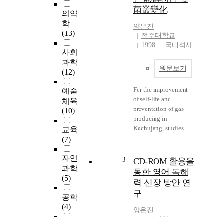
d
菌叢變化
y
의약
i
학
양은진
n
(13)
전주대학교
o
1998
국내석사
r
사회
d
과학
원문보기
e
(12)
r
For the improvement
t
예술
of self-life and
o
체육
preventation of gas-
o
(10)
producing in
f
Kochujang, studies
f
교육
were carried out to
e
(7)
investigate the effect
r
of the water(40-60%)
자연
i
3
CD-ROM 활용을
and sodium chloride(3-
m
과학
통한 영어 독해
18%) content, and the
p
(5)
력 신장 방안 연
additional amount of
l
구
Meju(5-20%), red
공학
i
pepper(5-25%), malt(0-
(4)
c
양은진
6%) and glutinous
a