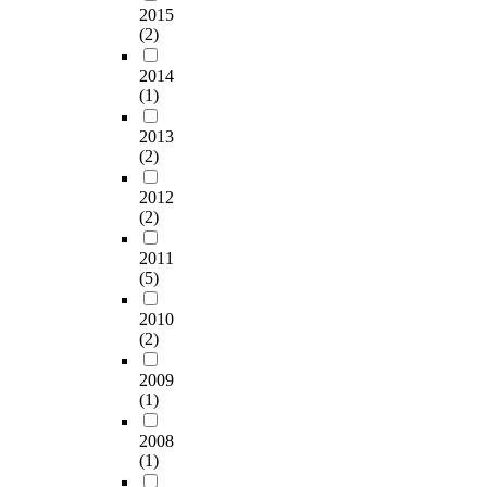
장
a
v
p
는
s
의
t
2015
애
t
a
p
전
e
영
(2)
o
로
i
t
e
문
s
향
a
인
o
e
r
직
2014
f
을
n
해
n
s
(1)
s
종
r
중
a
일
s
e
,
사
o
심
l
상
2013
u
c
s
자
m
으
y
(2)
수
b
t
p
의
c
로
z
행
j
o
i
삶
u
이
e
2012
능
e
r
d
의
s
뤄
w
(2)
력
c
"
e
질
t
졌
h
이
t
o
r
연
o
다
e
2011
저
s
n
s
구
m
.
t
(5)
하
,
l
a
가
e
분
h
되
t
o
n
최
r
석
e
2010
고
h
c
d
근
s
결
(2)
r
고
e
a
w
학
.
과
s
립
s
l
a
계
2009
E
시
e
되
e
g
(1)
t
의
s
니
x
기
c
o
e
관
p
어
a
쉬
2008
u
v
r
심
e
코
c
(1)
우
r
e
s
을
c
하
t
며
i
r
t
받