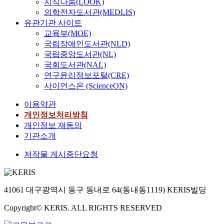
c
e
지식나눔(LOOK)
o
고
n
기
a
l
r
m
의학전자도서관(MEDLIS)
f
자
b
제
t
C
e
p
l
한
유관기관 사이트
e
가
i
l
s
l
i
다
u
교육부(MOE)
촉
o
a
e
o
v
.
p
진
국립장애인도서관(NLD)
n
s
a
y
i
d
제
국립중앙도서관(NL)
a
s
r
f
n
본
a
로
n
국회도서관(NAL)
i
c
i
g
연
t
작
d
연구윤리정보포털(CRE)
f
h
v
c
구
e
용
u
사이언스온 (ScienceON)
i
p
e
r
는
d
함
r
c
r
y
e
설
t
으
이용약관
i
a
o
e
a
문
o
로
c
개인정보처리방침
t
b
a
t
조
h
써
a
개인정보 재동의
i
l
r
u
사
a
점
c
기관소개
o
e
s
r
방
r
차
i
n
m
o
e
식
d
적
저작물 게시중단요청
d
o
s
f
s
을
w
으
c
f
i
f
,
활
a
로
o
F
n
i
a
용
r
확
n
41061 대구광역시 동구 동내로 64(동내동1119) KERIS빌딩
u
o
n
r
한
e
대
c
n
r
a
e
횡
n
될
e
Copyright© KERIS. ALL RIGHTS RESERVED
c
d
n
b
단
e
수
n
t
e
c
e
면
w
있
t