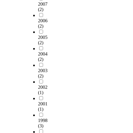
i
우
s
2007
이
t
n
r
고
a
징
a
(2)
는
y
m
i
있
l
생
s
우
o
e
d
다
l
활
a
2006
울
f
n
e
.
y
경
n
(2)
과
c
t
r
전
,
험
e
자
o
i
s
문
p
은
f
2005
살
m
n
a
직
o
‘
(2)
f
사
p
d
r
삶
t
관
e
고
u
e
e
의
2004
a
계
c
에
l
b
(2)
a
질
b
’
t
도
s
t
b
연
l
에
m
영
2003
o
e
l
구
e
관
o
(2)
향
r
d
e
는
c
한
d
을
y
n
t
간
o
의
i
2002
미
e
e
o
호
n
미
f
(1)
쳐
d
s
j
영
v
가
i
낮
u
s
u
역
e
많
e
2001
은
c
.
m
에
r
이
r
(1)
삶
a
p
까
g
도
i
의
t
T
m
지
e
출
n
1998
질
i
o
a
확
n
되
(3)
t
을
o
a
n
장
c
었
h