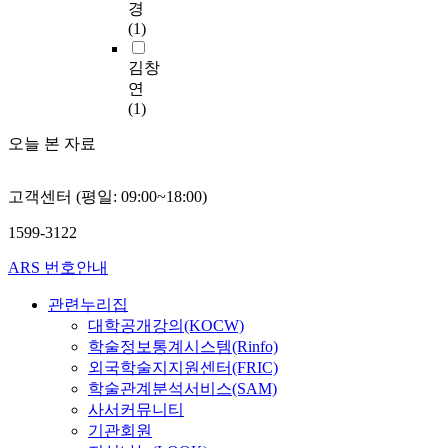
기
경
f
o
e
직
e
의
o
능
(1)
o
n
s
삶
u
사
s
,
l
a
,
의
p
회
e
김창
장
l
n
f
질
g
자
s
애
연
o
a
u
향
r
본
e
,
(1)
w
l
n
상
a
은
r
건
i
y
c
을
d
그
u
오늘 본 자료
강
n
s
t
위
e
들
m
분
g
i
i
한
s
이
f
류
a
s
o
중
e
하
고객센터 (평일: 09:00~18:00)
o
(
r
.
n
재
r
는
l
I
e
T
1599-3122
s
마
v
다
a
n
t
h
a
련
i
양
t
ARS 번호안내
t
h
e
n
의
c
한
e
e
e
a
d
기
e
경
c
관련누리집
r
s
n
d
초
w
험
o
대학공개강의(KOCW)
n
p
a
e
자
h
과
n
학술정보통계시스템(Rinfo)
a
e
l
s
료
i
함
c
외국학술지지원센터(FRIC)
t
c
y
i
를
c
께
e
i
학술관계분석서비스(SAM)
i
s
g
제
h
하
n
o
사서커뮤니티
f
e
n
공
c
나
t
n
기관회원
i
s
s
하
a
의
r
a