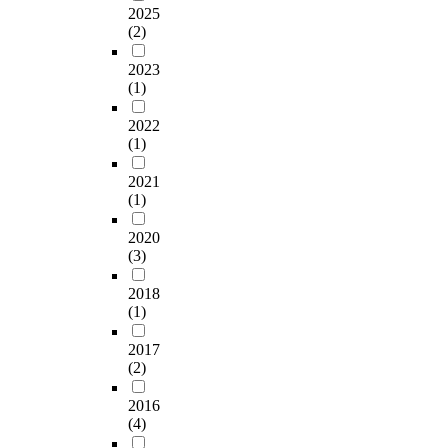
여
2025
t
"
c
정
m
입
n
(2)
러
i
t
r
서
a
주
.
부
o
r
i
인
r
노
A
2023
분
n
a
c
공
k
인
d
(1)
에
,
n
k
감
e
들
d
서
t
s
e
만
t
의
i
2022
제
h
f
t
족
a
사
t
(1)
약
e
e
s
과
n
회
i
과
c
r
,
부
d
자
o
2021
상
o
e
f
정
g
본
(1)
n
실
m
x
l
적
e
형
a
을
p
p
e
정
2020
t
성
l
경
u
e
(3)
a
서
g
과
l
험
l
n
s
인
o
정
y
하
2018
s
s
,
공
o
,
,
(1)
게
o
e
g
감
d
형
w
한
r
s
r
피
r
성
e
2017
다
y
t
a
로
e
된
a
(2)
.
e
o
s
를
s
사
i
시
d
p
s
포
p
회
m
2016
각
u
r
h
함
o
자
e
(4)
의
c
i
o
하
n
본
d