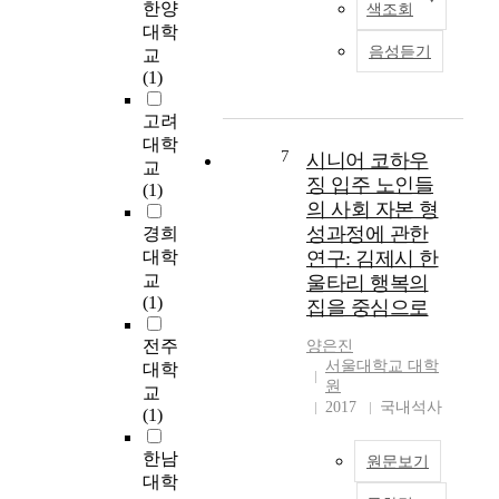
한양
색조회
was as follows; 1.
d
o
증
i
대학
Correlation between
u
m
환
m
음성듣기
교
pH with acidity or total
c
o
자
e
(1)
consumpting amount
a
t
에
d
of reducing
t
i
게
t
고려
sugars(TRS). PH with
i
o
집
o
대학
titratable acidity, as
o
n
중
7
i
시니어 코하우
교
aging index in
n
t
적
n
징 입주 노인들
(1)
Kochujang, was linerly
b
o
인
v
의 사회 자본 형
correlation(|r|=0.8417),
a
e
치
e
성과정에 관한
경희
but pH with the
s
s
료
s
대학
연구: 김제시 한
concentration of lactic
e
c
와
t
교
울타리 행복의
acid(|r|=0.6370 were
d
a
간
i
(1)
lower correlation
집을 중심으로
o
p
호
g
coefficient This means
n
e
를
a
전주
양은진
that lactic and acetic
t
p
제
t
서울대학교 대학
대학
acid was not main
h
r
공
e
원
교
species of acid in
i
e
하
t
2017
국내석사
(1)
Kochujang. PH with
s
d
는
h
TRS was the lowest
a
a
병
e
한남
correlation coefficient.
f
원문보기
t
원
a
대학
2. Correlation between
t
o
의
s