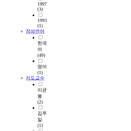
유
n
n
y
되
1997
e
다
e
발
i
a
(3)
t
고
p
.
a
한
n
l
i
있
r
입
s
다
1993
s
y
m
지
o
주
s
(1)
.
t
z
e
만
d
노
o
작성언어
그
i
e
s
특
u
인
c
러
t
t
t
수
c
들
i
한국
므
u
h
h
부
t
사
a
로
어
t
e
e
서
,
이
t
시
(49)
i
e
i
로
l
의
i
각
o
f
r
서
i
초
o
영어
장
n
f
b
전
k
기
n
(1)
애
,
e
o
문
e
의
b
지도교수
인
a
c
d
성
c
사
e
들
n
t
y
이
e
회
t
이균
이
d
o
l
더
l
적
w
높
봉
t
f
e
욱
l
관
e
은
(2)
h
t
n
강
u
계
e
수
e
r
g
조
l
와
n
김주
준
d
a
t
되
a
시
s
의
일
i
n
h
는
r
니
e
건
(1)
s
s
s
중
p
어
r
강