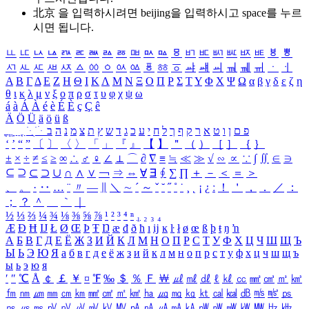
北京 을 입력하시려면
beijing
을 입력하시고 space를 누르
시면 됩니다.
ㅥ
ㅦ
ㅧ
ㅨ
ㅩ
ㅪ
ㅫ
ㅬ
ㅭ
ㅮ
ㅯ
ㅰ
ㅱ
ㅲ
ㅳ
ㅴ
ㅵ
ㅶ
ㅷ
ㅸ
ㅹ
ㅺ
ㅻ
ㅼ
ㅽ
ㅾ
ㅿ
ㆀ
ㆁ
ㆂ
ㆃ
ㆄ
ㆅ
ㆆ
ㆇ
ㆈ
ㆉ
ㆊ
ㆋ
ㆌ
ㆍ
ㆎ
Α
Β
Γ
Δ
Ε
Ζ
Η
Θ
Ι
Κ
Λ
Μ
Ν
Ξ
Ο
Π
Ρ
Σ
Τ
Υ
Φ
Χ
Ψ
Ω
α
β
γ
δ
ε
ζ
η
θ
ι
κ
λ
μ
ν
ξ
ο
π
ρ
σ
τ
υ
φ
χ
ψ
ω
á
à
Á
À
é
è
É
È
ç
Ç
ê
Ä
Ö
Ü
ä
ö
ü
ß
ְ
ֳ
ֲ
ֱ
ָ
ַ
ֵ
ֶ
ִ
ֹ
ּ
ֻ
ׂ
ׁ
ּ
ב
ה
נ
מ
צ
ת
ץ
ש
ד
ג
כ
ע
י
ח
ל
ך
ף
ק
ר
א
ט
ו
ן
ם
פ
‘
’
“
”
〔
〕
〈
〉
「
」
『
』
【
】
＂
（
）
［
］
｛
｝
±
×
÷
≠
≤
≥
∞
∴
♂
♀
∠
⊥
⌒
∂
∇
≡
≒
≪
≫
√
∽
∝
∵
∫
∬
∈
∋
⊆
⊇
⊂
⊃
∪
∩
∧
∨
￢
⇒
⇔
∀
∃
∮
∑
∏
＋
－
＜
＝
＞
、
。
·
‥
…
¨
〃
―
∥
＼
∼
´
～
ˇ
˘
˝
˚
˙
¸
˛
¡
¿
ː
！
＇
，
．
／
：
；
？
＾
＿
｀
｜
½
⅓
⅔
¼
¾
⅛
⅜
⅝
⅞
¹
²
³
⁴
ⁿ
₁
₂
₃
₄
Æ
Ð
Ħ
Ĳ
Ł
Ø
Œ
Þ
Ŧ
Ŋ
æ
đ
ð
ħ
ı
ĳ
ĸ
ŀ
ł
ø
œ
ß
þ
ŧ
ŋ
ŉ
А
Б
В
Г
Д
Е
Ё
Ж
З
И
Й
К
Л
М
Н
О
П
Р
С
Т
У
Ф
Х
Ц
Ч
Ш
Щ
Ъ
Ы
Ь
Э
Ю
Я
а
б
в
г
д
е
ё
ж
з
и
й
к
л
м
н
о
п
р
с
т
у
ф
х
ц
ч
ш
щ
ъ
ы
ь
э
ю
я
′
″
℃
Å
￠
￡
￥
¤
℉
‰
＄
％
Ｆ
￦
㎕
㎖
㎗
ℓ
㎘
㏄
㎣
㎤
㎥
㎦
㎙
㎚
㎛
㎜
㎝
㎞
㎟
㎠
㎡
㎢
㏊
㎍
㎎
㎏
㏏
㎈
㎉
㏈
㎧
㎨
㎰
㎱
㎲
㎳
㎴
㎵
㎶
㎷
㎸
㎹
㎀
㎁
㎂
㎃
㎄
㎺
㎻
㎽
㎾
㎿
㎐
㎑