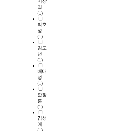
이상
구
e
d
n
직
p
,
h
는
열
c
e
s
삶
r
형
o
등
(1)
o
b
e
의
o
성
d
록
m
t
c
질
v
된
s
박호
시
p
e
t
정
i
사
:
각
성
u
d
s
도
d
회
O
장
(1)
l
n
,
를
i
자
u
애
s
e
b
파
n
본
r
김도
인
o
s
i
악
g
은
s
을
년
r
s
o
하
n
노
t
대
(1)
y
,
m
고
o
인
u
상
e
t
i
불
t
들
d
배태
으
a
h
m
안
o
의
y
로
성
r
i
e
이
n
삶
p
W
(1)
l
s
t
전
l
의
o
o
y
s
i
문
y
질
p
한창
r
c
t
c
직
v
과
u
l
훈
h
u
r
삶
a
코
l
d
(1)
i
d
o
의
r
하
a
H
l
y
b
질
i
우
t
김성
e
d
u
o
에
o
징
i
a
애
h
s
t
미
u
생
o
l
(1)
o
e
s
치