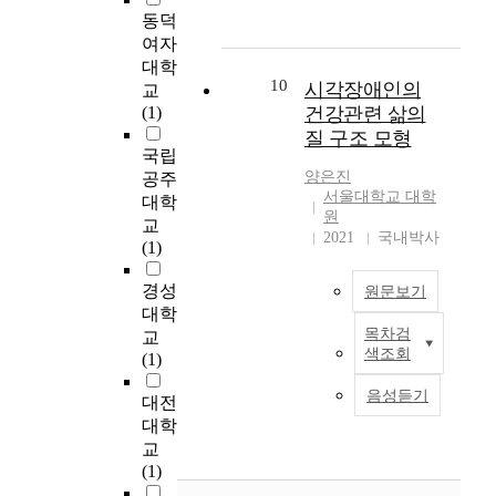
density(LAB) with
a
e
h
자
d
타
t
동덕
physicochemical
c
x
i
의
a
리
h
여자
properties. The cell
h
a
n
급
y
행
e
대학
number of LAB
e
m
t
성
s
복
r
10
시각장애인의
교
slightly increased to
r
i
o
적
,
의
i
(1)
건강관련 삶의
1.2E6-6.4E7CFU/g
'
n
f
건
m
집
s
질 구조 모형
levels after 4-6 weeks,
s
e
l
강
a
’
k
국립
then decreased using.
r
t
i
악
n
입
o
양은진
공주
The growth of LAB
e
h
g
화
y
주
f
서울대학교 대학
대학
was inhibited at pH
c
e
h
와
c
노
원
h
교
4.45(|r|=0.4807),
o
e
t
응
o
인
2021
국내박사
y
(1)
titratable acidity
g
f
.
급
m
들
p
20.5mL(|r|=0.5955),
n
f
S
상
p
의
e
경성
원문보기
lactic acid 1.36%
i
e
m
황
a
사
r
대학
(|r|=0.4809). These
t
c
a
들
n
회
u
목차검
교
시
results were suggested
i
t
l
은
i
자
r
색조회
(1)
각
that the growth of LAB
o
o
l
간
e
본
i
은
was poor during the
n
f
a
호
s
형
c
음성듣기
대전
인
fermentation of
o
i
r
사
p
성
e
대학
간
Kochujang. 5.
n
n
t
로
u
과
m
교
의
Correlation between
a
e
h
하
t
정
i
(1)
감
aerobic bacterial flora
c
f
r
여
c
을
a
각