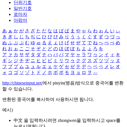
단위기호
일반기호
로마자
아랍어
あ
ぁ
か
が
さ
ざ
た
だ
な
は
ば
ぱ
ま
や
ゃ
ら
わ
ゎ
ん
い
ぃ
き
ぎ
し
じ
ち
ぢ
に
ひ
び
ぴ
み
り
う
ぅ
く
ぐ
す
ず
つ
づ
っ
ぬ
ふ
ぶ
ぷ
む
ゆ
ゅ
る
え
ぇ
け
げ
せ
ぜ
て
で
ね
へ
べ
ぺ
め
れ
お
ぉ
こ
ご
そ
ぞ
と
ど
の
ほ
ぼ
ぽ
も
よ
ょ
ろ
を
ア
ァ
カ
サ
ザ
タ
ダ
ナ
ハ
バ
パ
マ
ヤ
ャ
ラ
ワ
ヮ
ン
イ
ィ
キ
ギ
シ
ジ
チ
ヂ
ニ
ヒ
ビ
ピ
ミ
リ
ウ
ゥ
ク
グ
ス
ズ
ツ
ヅ
ッ
ヌ
フ
ブ
プ
ム
ユ
ュ
ル
エ
ェ
ケ
ゲ
セ
ゼ
テ
デ
ヘ
ベ
ペ
メ
レ
オ
ォ
コ
ゴ
ソ
ゾ
ト
ド
ノ
ホ
ボ
ポ
モ
ヨ
ョ
ロ
ヲ
―
http://chineseinput.net/
에서 pinyin(병음)방식으로 중국어를 변환
할 수 있습니다.
변환된 중국어를 복사하여 사용하시면 됩니다.
예시)
中文 을 입력하시려면
zhongwen
을 입력하시고 space를
누르시면됩니다.