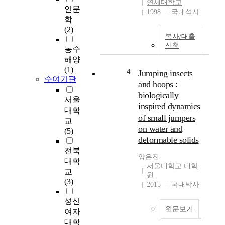
연세대학교
인문
rice(10-30%) on the
t
1998
국내석사
changes of
학
i
physicochemical
(2)
o
복사/대출
properties and
n
신청
농수
microbial flora during
s
the fermentation. The
해양
t
results were as follows;
(1)
o
4
Jumping insects
수여기관
1. Water content The
p
and hoops :
growth of microbes
e
biologically
and gas-producing
서울
r
inspired dynamics
were restricted and
f
대학
of small jumpers
aging was delayed
o
교
on water and
below 50% water level.
r
(5)
deformable solids
As a water content
m
increased uper 50%,
i
전북
양은진
the aging was more
n
대학
서울대학교 대학
fast, but gas-
g
교
원
producing, film
e
(3)
2015
국내박사
formation on the
f
surface and spoilage
f
성신
was severly
원문보기
e
여자
accelerated, 2. Sodium
c
대학