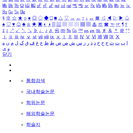
㎒
㎓
㎔
Ω
㏀
㏁
㎊
㎋
㎌
㏖
㏅
㎭
㎮
㎯
㏛
㎩
㎪
㎫
㎬
㏝
㏐
㏓
㏃
㏉
㏜
㏆
§
※
☆
★
○
●
◎
◇
◆
□
■
△
▽
→
←
↑
↓
↔
〓
◁
◀
▷
▶
♤
♠
♡
♥
♧
♣
⊙
◈
▣
◐
◑
▒
▤
▥
▨
▧
▦
▩
♨
☏
☎
☜
☞
¶
†
‡
↕
↗
↙
↖
↘
♭
♩
♪
♬
㉿
㈜
№
㏇
™
㏂
㏘
℡
＃
＆
＊
＠
ª
º
ⅰ
ⅱ
ⅲ
ⅳ
ⅴ
ⅵ
ⅶ
ⅷ
ⅸ
ⅹ
Ⅰ
Ⅱ
Ⅲ
Ⅳ
Ⅴ
Ⅵ
Ⅶ
Ⅷ
Ⅸ
Ⅹ
ا
ب
ت
ث
ج
ح
خ
د
ذ
ر
ز
س
ش
ص
ض
ط
ظ
ع
غ
ف
ق
ک
ل
م
ن
ه
و
ی
닫기
통합검색
국내학술논문
학위논문
해외학술논문
학술지