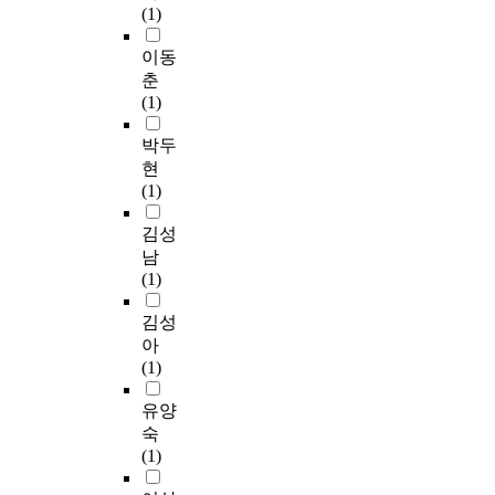
양
(1)
e
t
a
라
t
이
k
한
p
o
n
서
e
사
o
이동
요
r
r
e
본
r
회
f
인
춘
o
o
u
연
e
자
h
들
(1)
c
n
v
구
s
본
y
에
e
l
e
의
t
을
p
박두
대
s
o
r
목
.
형
e
한
현
s
c
a
적
T
성
r
이
(1)
o
a
b
은
h
하
u
해
f
l
i
중
o
는
r
김성
와
p
g
l
환
s
데
i
고
남
e
o
i
자
e
큰
c
려
(1)
r
v
t
실
p
영
e
가
f
e
y
간
r
향
m
김성
필
o
r
o
호
o
을
i
요
아
r
n
f
사
d
미
a
하
(1)
m
m
t
의
u
치
.
다
i
e
h
불
c
고
유양
.
n
n
o
안
t
있
숙
g
t
s
과
a
었
M
본
(1)
t
i
e
전
r
으
e
연
h
n
i
문
e
며
t