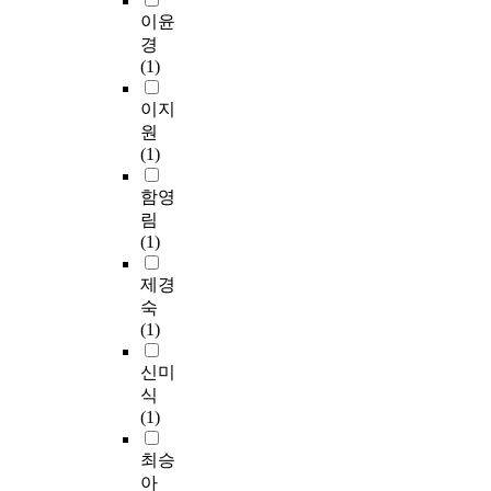
t
f
.
환
h
코
u
이윤
관
r
e
I
자
o
하
m
련
경
i
r
n
실
n
우
f
삶
(1)
b
e
s
간
e
징
o
의
u
x
p
호
a
내
l
이지
질
t
p
i
사
n
에
a
을
원
i
e
r
를
d
서
t
유
(1)
o
n
e
대
p
의
e
지
n
s
d
상
m
상
l
함영
하
o
e
b
으
p
호
e
기
림
f
s
y
로
,
작
v
위
(1)
t
t
t
한
h
용
e
해
e
o
h
연
a
특
l
제경
서
a
p
e
구
v
히
s
는
숙
c
r
s
는
e
,
a
이
(1)
h
i
u
제
p
대
n
에
e
v
p
한
u
화
d
신미
영
r
a
e
적
b
는
t
향
식
s
t
r
이
l
입
h
을
(1)
i
e
i
다
i
주
e
주
n
s
o
.
c
노
r
최승
는
t
e
r
i
인
i
다
아
h
c
m
따
n
들
s