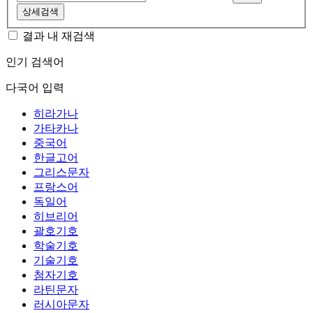
상세검색
결과 내 재검색
인기 검색어
다국어 입력
히라가나
가타카나
중국어
한글고어
그리스문자
프랑스어
독일어
히브리어
괄호기호
학술기호
기술기호
첨자기호
라틴문자
러시아문자