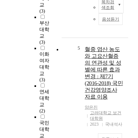
목차검
chloride content The
t
J
교
색조회
spoilage was induced
i
u
(3)
at 3-6%, and the aging
v
m
음성듣기
was delayed up 15%
e
p
부산
level. The gas-
c
i
대학
producing could not
o
n
교
be suppressed at the
m
g
(3)
high concentration of
p
i
5
혈중 엽산 농도
salt(up to 18%). 3.
u
s
이화
와 고요산혈증
Meju and red pepper
l
u
여자
의 연관성 및 성
The flavor of
s
s
대학
별에 따른 효과
Kochujang and gas-
o
e
교
변경 : 제7기
producing was
r
d
(3)
(2016-2018) 국민
improved at highly
y
b
mixing ratio, but
건강영양조사
e
y
연세
storage stability was
d
자료 이용
a
대학
decreased. The density
u
n
교
of aerobic bacteria was
양은진
c
i
(2)
고려대학교 보건
increased under the
a
m
대학원
condition of highly
t
a
국민
2023
국내석사
additional amount of
i
l
대학
Meju and red pepper at
o
s
교