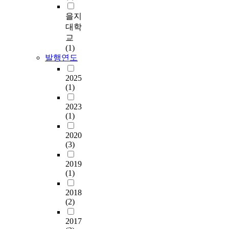
낳
i
체의식을 갖게 한다. 또
o
서
았
f
을지
한 개인의 음악적 창의
x
국
다
f
대학
성을 유도하므로 주체적
t
내
.
i
·적극적 학습 활동이 가
교
h
결
이
c
능하게 되며 활동적이고
(1)
a
식
러
u
발행연도
자유로운 학습 분위기가
t
아
한
l
조성되어 학습자의 흥미
s
동
현
t
2025
와 관심을 유발하고 음
t
돕
상
y
(1)
악에 대한 적극성과 긍
e
기
은
g
정적인 사고를 가지게
m
캠
한
e
2023
한다. 따라서, 본 연구에
s
페
국
n
(1)
서는 음악극을 적극적이
f
인
가
e
고 활동적으로 창작하고
r
연
요
2020
r
실연하는 학습 활동을
o
구
(3)
장
a
통해 학생들의 자발적인
m
로
르
t
활동이 가능한 음악 학
t
2019
우
의
i
습 방안을 제언으로 제
h
(1)
리
다
o
시하였다. The
e
사
양
n
instruction of Music
p
2018
회
성
a
class presented by the
r
(2)
와
부
n
7th National School
e
더
족
d
2017
Curriculum is performed
s
욱
으
v