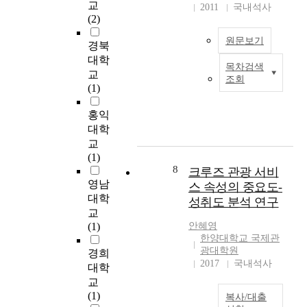
s
교
2011
국내석사
t
개
t
(2)
s
인
h
o
원문보기
성
a
경북
f
향
t
대학
i
목차검색
인
2
a
교
m
조회
보
0
r
(1)
a
살
0
e
g
핌
0
a
홍익
e
원
년
c
대학
s
칙
대
c
교
s
과
현
e
(1)
h
프
재
l
8
크루즈 관광 서비
o
레
한
e
영남
스 속성의 중요도-
t
이
국
r
대학
성취도 분석 연구
b
밍
가
a
교
y
이
요
t
(1)
안혜영
t
어
계
i
한양대학교 국제관
h
떻
는
n
광대학원
경희
e
게
1
2017
국내석사
g
대학
m
상
9
t
교
e
호
9
h
(1)
t
복사/대출
작
0
e