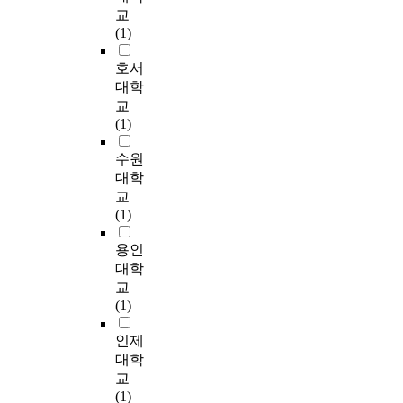
t
적
대
g
교
의 상호 작용을 통해 이
o
을
목
c
(1)
루어지는 단계이다. 셋
g
두
표
o
째, 음악극 계획서 작성
r
고
가
r
호서
지도의 단계 : 학습자가
a
있
되
e
대학
교사와 더불어 음악극
p
다
어
p
교
활동을 구성하는 단계이
h
.
기
r
(1)
다. 넷째, 무대 준비와 총
i
이
존
o
연습의 단계 : 음악극 모
c
것
의
c
수원
든 요소를 종합하고 반
i
을
성
e
대학
성적으로 검토하는 단계
m
통
공
s
교
이다. 다섯째, 발표 및 평
a
해
한
s
(1)
가의 단계 : 학습자, 협력
g
돕
모
e
자로서 결과물을 공유하
e
기
델
s
용인
고 평가하는 단계이다.
s
캠
을
,
대학
음악극 활동을 통한 음
a
페
답
s
교
악 수업의 기대효과는
s
인
습
u
(1)
다음과 같다. 우선 음악
a
연
하
c
의 총체적인 영역을 체
p
구
는
h
인제
험하는 계기가 되고, 소
a
를
결
a
대학
집단 학습은 개인주의적
r
국
과
s
교
심성과 행동양식에 변화
a
제
를
d
(1)
를 주어 협동심과 공동
d
에