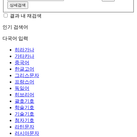
상세검색
결과 내 재검색
인기 검색어
다국어 입력
히라가나
가타카나
중국어
한글고어
그리스문자
프랑스어
독일어
히브리어
괄호기호
학술기호
기술기호
첨자기호
라틴문자
러시아문자