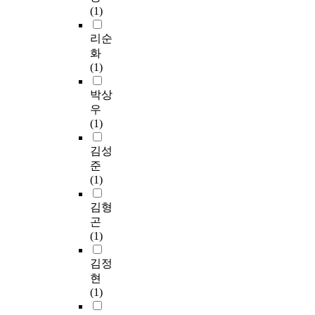
h
국
(1)
인
a
o
내
디
n
t
결
리순
레
d
o
식
화
이
d
g
아
(1)
블
e
r
동
을
e
a
돕
박상
살
p
p
기
우
펴
r
h
에
(1)
보
e
i
대
면
i
c
한
김성
서
n
i
태
준
한
f
m
도
(1)
국
o
a
,
가
r
g
메
김형
요
c
e
시
곤
와
e
s
지
(1)
구
m
a
에
별
e
n
대
김정
되
n
d
한
현
는
t
t
저
(1)
한
l
h
항
국
e
e