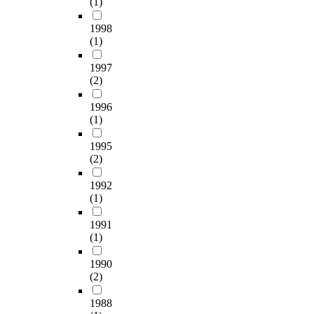
o
(1)
strategy based on
c
지
음
l
understanding of the
t
살
악
1998
o
music drama. Second,
’
펴
(1)
에
g
selecting a script and
s
보
주
y
drawing up a scenario :
c
1997
았
목
f
members interact with
o
(2)
다
하
o
each other at this stage.
n
.
는
r
Third, directing students
t
1996
움
a
to make a plan for music
e
(1)
이
직
u
drama : students and the
x
를
임
t
1995
teacher organize
t
위
이
o
(2)
activities for the music
a
해
일
m
drama. Fourth, setting up
n
국
어
a
1992
the stage and dress
d
내
나
t
(1)
rehearsal : at this stage,
t
결
고
i
all the components of the
e
식
있
1991
n
music drama are put
m
아
(1)
다
g
together and reviewed
p
동
.
a
throughly. Fifth,
o
1990
돕
본
n
presentation and
r
(2)
기
논
d
evaluation : students
a
캠
문
e
performs the music
l
1988
페
은
n
drama, which is shared