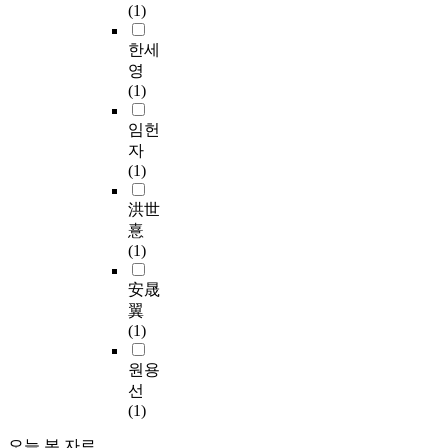
,
살
(1)
.
t
I
핌
한
s
a
원
한세
국
g
i
칙
영
인
a
m
이
(1)
디
m
t
높
음
e
o
은
임헌
악
p
e
사
자
은
l
x
람
(1)
1
a
a
들
9
y
m
은
洪世
9
e
i
캠
憙
0
m
n
페
(1)
년
p
e
인
대
h
h
을
安晟
발
a
o
본
翼
생
s
w
후
(1)
초
i
t
보
기
z
h
살
원용
,
e
e
핌
선
새
s
s
원
(1)
로
u
e
칙
움
n
c
오늘 본 자료
이