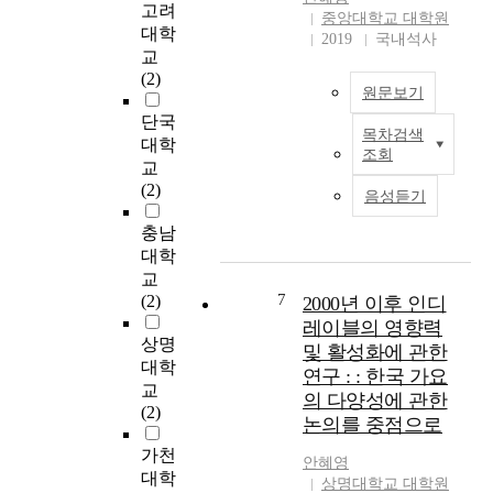
t
고려
c
중앙대학교 대학원
o
대학
h
2019
국내석사
a
교
n
n
(2)
o
a
원문보기
l
l
단국
o
y
목차검색
본
대학
g
조회
z
연
교
i
e
구
(2)
c
음성듣기
t
는
a
h
국
충남
l
e
내
대학
a
v
결
교
d
i
식
7
(2)
v
2000년 이후 인디
s
아
a
레이블의 영향력
u
동
상명
n
및 활성화에 관한
a
돕
대학
c
연구 : : 한국 가요
l
기
e
교
a
의 다양성에 관한
캠
m
(2)
s
논의를 중점으로
페
e
p
인
가천
n
안혜영
e
에
t
대학
상명대학교 대학원
c
서