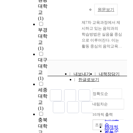
더
작
e
p
대학
효
,
d
원문보기
h
교
과
유
e
y
(1)
적
통
v
제7차 교육과정에서 제
.
인
단
e
시하고 있는 음악과의
I
부경
제
계
l
학습방법은 실음을 중심
d
대학
작
에
o
으로 이루어진다. 이는
e
교
방
서
p
활동 중심의 음악교육을
f
(1)
식
거
m
강조하고 있는 것으로
i
이
대
e
다양한 악곡과 활동을
n
대구
될
자
n
통하여 음악 개념들을
e
대학
것
본
t
습득하고, 학생 스스로
t
교
이
이
.
내보내기
내책장담기
학습에 참여하여 문제
h
(1)
고
투
한글로보기
I
해결력과 사고력을 높일
e
더
입
n
수 있는 음악 학습을 권
c
세종
직
되
t
장하고 있다. 본 연구는
정확도순
h
대학
접
었
h
다양한 음악적 활동을
a
교
적
고
i
내림차순
가지고 있는 음악극 수
정확도
r
(1)
으
,
s
업 프로그램을 통해 기
a
순
로
10개씩 출력
투
c
내림차순
존 음악 수업의 한계를
c
인기도
충북
돕
입
o
극복하고, 고등학교 학
t
순
조회
대학
기
10개씩
된
n
생들로 하여금 수업에
e
연도순
행
교
자