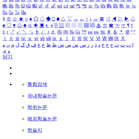
㎒
㎓
㎔
Ω
㏀
㏁
㎊
㎋
㎌
㏖
㏅
㎭
㎮
㎯
㏛
㎩
㎪
㎫
㎬
㏝
㏐
㏓
㏃
㏉
㏜
㏆
§
※
☆
★
○
●
◎
◇
◆
□
■
△
▽
→
←
↑
↓
↔
〓
◁
◀
▷
▶
♤
♠
♡
♥
♧
♣
⊙
◈
▣
◐
◑
▒
▤
▥
▨
▧
▦
▩
♨
☏
☎
☜
☞
¶
†
‡
↕
↗
↙
↖
↘
♭
♩
♪
♬
㉿
㈜
№
㏇
™
㏂
㏘
℡
＃
＆
＊
＠
ª
º
ⅰ
ⅱ
ⅲ
ⅳ
ⅴ
ⅵ
ⅶ
ⅷ
ⅸ
ⅹ
Ⅰ
Ⅱ
Ⅲ
Ⅳ
Ⅴ
Ⅵ
Ⅶ
Ⅷ
Ⅸ
Ⅹ
ا
ب
ت
ث
ج
ح
خ
د
ذ
ر
ز
س
ش
ص
ض
ط
ظ
ع
غ
ف
ق
ک
ل
م
ن
ه
و
ی
닫기
통합검색
국내학술논문
학위논문
해외학술논문
학술지