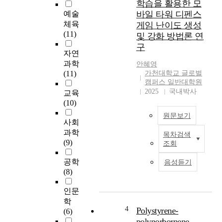
학습을 활용한 모
예술
바일 타워 디펜스
체육
게임 난이도 생성
(11)
및 강화 방법론 연
구
자연
과학
안혜영
(11)
가천대학교 글로벌
캠퍼스 일반대학원
2025
국내박사
교육
(10)
원문보기
사회
과학
목차검색
T
(9)
조회
h
e
공학
음성듣기
g
(8)
l
o
인문
b
학
a
4
Polystyrene-
(6)
l
polynorbornene