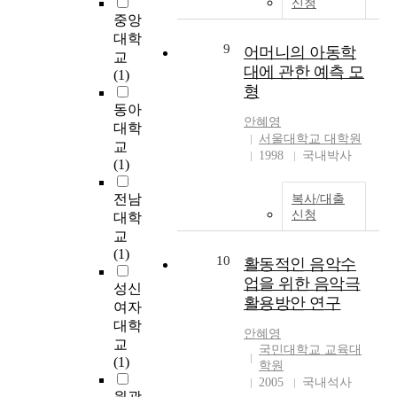
신청
h
용
년
p
중앙
o
을
대
a
대학
d
하
9
발
어머니의 아동학
c
교
o
는
생
e
대에 관한 예측 모
(1)
f
지
한
a
형
h
,
아
n
동아
i
개
이
d
안혜영
대학
g
인
돌
서울대학교 대학원
c
교
h
성
스
1998
국내박사
o
(1)
-
향
타
m
s
에
시
p
전남
복사/대출
p
따
스
l
신청
대학
e
라
템
e
e
교
어
으
x
d
(1)
떠
10
로
활동적인 음악수
i
p
한
인
t
업을 위한 음악극
성신
h
돕
하
y
활용방안 연구
o
여자
기
여
o
t
대학
캠
기
안혜영
f
o
교
페
국민대학교 교육대
획
g
g
(1)
인
학원
,
a
r
2005
국내석사
이
제
m
a
원광