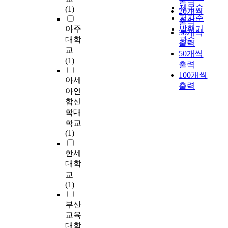
출력
t
흥미를 느끼며, 학습 참
r
제목순
위
(1)
본
20개씩
e
여도를 높이는 것에 목
i
저자순
로
을
x
출력
적을 두고 있다. 음악극
s
아주
발행기
유
회
t
30개씩
수업의 실제에 들어가기
t
도
대학
관순
수
,
출력
에 앞서 이론적 배경에
i
할
교
하
e
50개씩
서는 음악극의 개념과
c
수
(1)
려
f
출력
활동적인 음악수업을 위
s
있
는
f
100개씩
해 학습동기 유발에 대
o
는
아세
움
i
한 이론, 효과적으로 음
출력
f
방
아연
직
c
악극 수업을 진행할 수
h
식
합신
임
i
있는 교수방법을 살펴보
i
인
에
학대
e
았다. 그리고 이를 바탕
g
지
의
학교
n
으로 구체적인 음악극
h
에
하
(1)
t
지도 방안을 모색하였
-
대
여
l
다. 음악극의 지도는 다
s
해
시
한세
y
음의 다섯 단계로 이루
p
연
장
대학
m
어진다. 첫째, 소집단 구
e
구
성
a
교
성 및 역할분담의 단계 :
e
하
의
n
(1)
학생들이 음악극에 대한
d
는
확
a
이해를 바탕으로 전략을
p
데
보
부산
g
세우는 단계이다. 둘째,
h
에
가
i
교육
대본 설정 및 시나리오
o
목
중
n
대학
작성의 단계 : 구성원들