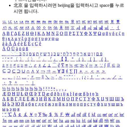
北京 을 입력하시려면
beijing
을 입력하시고 space를 누르
시면 됩니다.
ㅥ
ㅦ
ㅧ
ㅨ
ㅩ
ㅪ
ㅫ
ㅬ
ㅭ
ㅮ
ㅯ
ㅰ
ㅱ
ㅲ
ㅳ
ㅴ
ㅵ
ㅶ
ㅷ
ㅸ
ㅹ
ㅺ
ㅻ
ㅼ
ㅽ
ㅾ
ㅿ
ㆀ
ㆁ
ㆂ
ㆃ
ㆄ
ㆅ
ㆆ
ㆇ
ㆈ
ㆉ
ㆊ
ㆋ
ㆌ
ㆍ
ㆎ
Α
Β
Γ
Δ
Ε
Ζ
Η
Θ
Ι
Κ
Λ
Μ
Ν
Ξ
Ο
Π
Ρ
Σ
Τ
Υ
Φ
Χ
Ψ
Ω
α
β
γ
δ
ε
ζ
η
θ
ι
κ
λ
μ
ν
ξ
ο
π
ρ
σ
τ
υ
φ
χ
ψ
ω
á
à
Á
À
é
è
É
È
ç
Ç
ê
Ä
Ö
Ü
ä
ö
ü
ß
ְ
ֳ
ֲ
ֱ
ָ
ַ
ֵ
ֶ
ִ
ֹ
ּ
ֻ
ׂ
ׁ
ּ
ב
ה
נ
מ
צ
ת
ץ
ש
ד
ג
כ
ע
י
ח
ל
ך
ף
ק
ר
א
ט
ו
ן
ם
פ
‘
’
“
”
〔
〕
〈
〉
「
」
『
』
【
】
＂
（
）
［
］
｛
｝
±
×
÷
≠
≤
≥
∞
∴
♂
♀
∠
⊥
⌒
∂
∇
≡
≒
≪
≫
√
∽
∝
∵
∫
∬
∈
∋
⊆
⊇
⊂
⊃
∪
∩
∧
∨
￢
⇒
⇔
∀
∃
∮
∑
∏
＋
－
＜
＝
＞
、
。
·
‥
…
¨
〃
―
∥
＼
∼
´
～
ˇ
˘
˝
˚
˙
¸
˛
¡
¿
ː
！
＇
，
．
／
：
；
？
＾
＿
｀
｜
½
⅓
⅔
¼
¾
⅛
⅜
⅝
⅞
¹
²
³
⁴
ⁿ
₁
₂
₃
₄
Æ
Ð
Ħ
Ĳ
Ł
Ø
Œ
Þ
Ŧ
Ŋ
æ
đ
ð
ħ
ı
ĳ
ĸ
ŀ
ł
ø
œ
ß
þ
ŧ
ŋ
ŉ
А
Б
В
Г
Д
Е
Ё
Ж
З
И
Й
К
Л
М
Н
О
П
Р
С
Т
У
Ф
Х
Ц
Ч
Ш
Щ
Ъ
Ы
Ь
Э
Ю
Я
а
б
в
г
д
е
ё
ж
з
и
й
к
л
м
н
о
п
р
с
т
у
ф
х
ц
ч
ш
щ
ъ
ы
ь
э
ю
я
′
″
℃
Å
￠
￡
￥
¤
℉
‰
＄
％
Ｆ
￦
㎕
㎖
㎗
ℓ
㎘
㏄
㎣
㎤
㎥
㎦
㎙
㎚
㎛
㎜
㎝
㎞
㎟
㎠
㎡
㎢
㏊
㎍
㎎
㎏
㏏
㎈
㎉
㏈
㎧
㎨
㎰
㎱
㎲
㎳
㎴
㎵
㎶
㎷
㎸
㎹
㎀
㎁
㎂
㎃
㎄
㎺
㎻
㎽
㎾
㎿
㎐
㎑