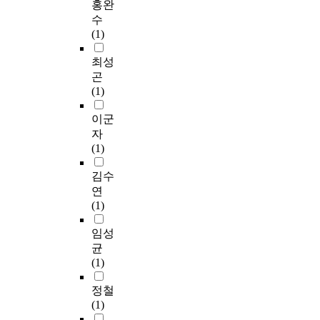
및
홍완
인
a
f
국
수
디
r
o
내
(1)
음
n
r
결
악
i
m
식
최성
의
n
o
아
곤
발
g
f
동
(1)
생
(
t
돕
토
R
h
기
이군
대
L
e
에
자
와
)
e
대
(1)
특
.
x
한
성
I
t
행
김수
을
t
e
위
연
파
f
r
의
(1)
악
o
n
도
하
c
a
에
임성
여
u
l
미
균
현
s
w
치
(1)
재
e
o
는
상
d
r
영
정철
황
o
l
향
(1)
을
n
d
에
보