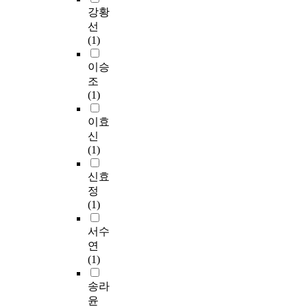
t
w
대
강황
완
h
e
해
선
할
e
p
살
(1)
대
t
e
펴
안
o
r
보
이승
음
w
c
았
조
악
e
e
다
(1)
으
r
i
.
로
d
v
국
이효
인
e
e
내
신
디
f
.
결
(1)
음
e
F
식
악
n
u
아
신효
의
s
r
동
정
가
e
t
돕
(1)
능
g
h
기
성
e
e
캠
서수
을
n
r
페
연
연
r
m
인
(1)
구
e
o
에
하
a
r
서
송라
였
s
e
보
윤
다
i