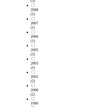
(3)
위
끼
i
practical aspects of
e
를
칠
s
music drama, the author
n
2008
유
것
s
will review its theoretical
o
(1)
도
이
t
background, including
n
하
분
u
2007
the concept of music
d
는
명
d
(1)
drama, motivational
e
변
하
y
theories for an active
p
인
기
p
2006
music class, and the
r
간
에
r
(1)
teaching methods to
i
의
최
o
instruct music drama
v
효
근
2005
p
class effectively. Based
e
과
(3)
다
o
on this background
d
가
양
s
knowledge, the specific
o
2003
어
성
e
instructional
f
(1)
떻
에
s
methodology for music
t
게
대
a
drama is sought after.
h
2001
상
한
m
The instructional stages
e
(2)
호
대
e
for music drama are as
s
영
안
t
2000
follows: Frist, organizing
u
향
으
h
(2)
small groups and
b
을
로
o
assigning the role :
j
주
인
d
1999
students work out a
e
는
디