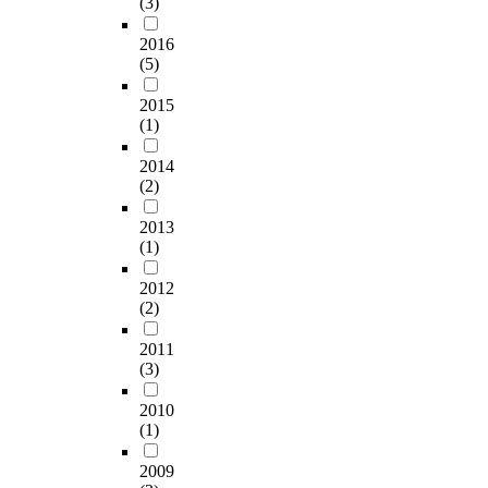
(3)
with real sound. This
e
가
로
a
focuses on the activity-
n
까
이
l
2016
centered music
c
운
어
i
(5)
instruction, which allows
e
사
져
d
students to acquire
o
회
장
2015
a
musical concept through
f
공
(1)
기
t
a variety of music and
a
동
적
i
activities, and promotes
c
2014
체
으
o
them to develop
o
(2)
가
로
n
problem-solving and
n
도
한
,
critical thinking skills by
t
2013
움
국
i
actively participating in
i
(1)
의
가
s
learning. The present
n
대
요
c
2012
study aims to exceed the
u
상
계
r
(2)
limit of traditional Music
i
이
에
u
instruction through
n
되
부
c
2011
programs like music
g
었
정
i
(3)
drama activity and to
p
을
적
a
encourage high school
h
때
인
2010
l
students to participate
e
돕
(1)
영
.
more actively in their
n
기
향
T
learning. Prior to
o
2009
행
을
h
entering into the
m