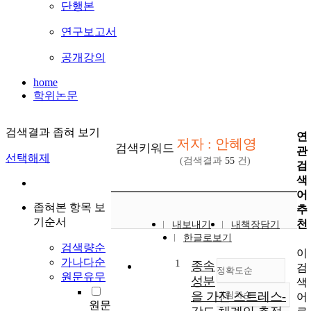
단행본
연구보고서
공개강의
home
학위논문
검색결과 좁혀 보기
연
저자 : 안혜영
검색키워드
관
선택해제
(검색결과
55
건)
검
색
어
좁혀본 항목 보
추
기순서
천
내보내기
내책장담기
한글로보기
검색량순
이
가나다순
1
종속
검
정확도순
원문유무
성분
색
을 가진 스트레스-
내림차순
어
정확도
원문