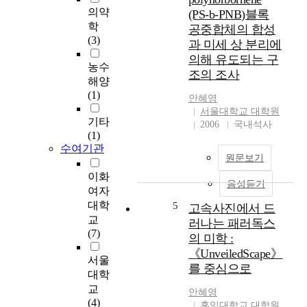
m
의약
(PS-b-PNB)블록
o
학
공중합체의 합성
b
(3)
과 미세 상 분리에
i
의해 유도되는 구
l
농수
조의 조사
e
해양
g
(1)
안혜영
a
서울대학교 대학원
m
기타
2006
국내석사
e
(1)
m
수여기관
a
원문보기
r
이화
음성듣기
k
여자
e
대학
5
고속사진에서 드
t
교
러나는 패러독스
i
(7)
의 미학 :
s
《UnveiledScape》
r
서울
a
를 중심으로
대학
p
교
안혜영
i
(4)
홍익대학교 대학원