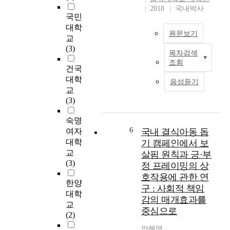
d
2018
국내박사
l
국민
y
대학
e
원문보기
교
x
(3)
p
목차검색
T
a
조회
h
건국
n
i
대학
음성듣기
d
s
교
i
t
(3)
n
h
g
e
숙명
,
s
6
여자
국내 결식아동 돕
d
i
대학
기 캠페인에서 보
r
s
교
살핌 원칙과 긍·부
i
i
(3)
정 프레이밍의 상
v
n
e
호작용에 관한 연
t
한양
n
구 : 사회적 책임
e
대학
b
감의 매개효과를
n
교
y
중심으로
d
(2)
t
s
e
안혜영