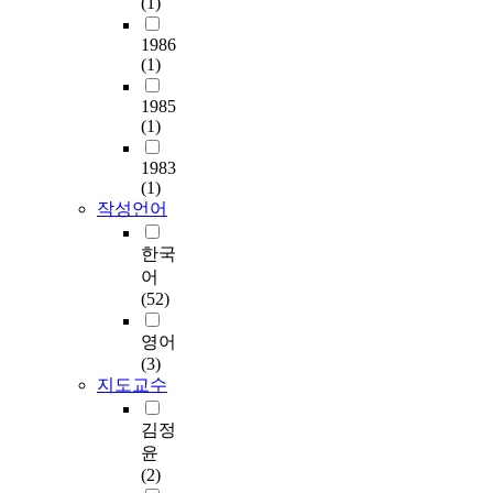
i
(1)
인
이
h
and assessed by peers
t
을
러
a
1986
and collaborators. The
y
보
한
n
(1)
effects of music
a
았
한
c
instruction through
n
을
국
i
1985
music drama activities
d
때
가
n
(1)
are expected as follows:
a
이
요
g
Most of all, music drama
n
타
장
1983
d
activity provides an
a
적
(1)
르
i
opportunity to
l
성
작성언어
의
f
experience the holistic
y
향
다
f
domains of music, and
z
인
한국
양
i
the small group activity
e
보
어
성
c
transforms an
t
살
(52)
부
u
individualistic nature
h
핌
족
l
and behavior patterns
e
원
영어
의
t
into the spirit of
d
칙
(3)
상
y
cooperation and
i
의
지도교수
황
l
teamwork. In addition, it
f
수
을
e
encourages the
f
준
김정
인
v
individual student to
e
에
윤
지
e
induce a musical
r
따
(2)
하
l
creativity, allowing them
e
라