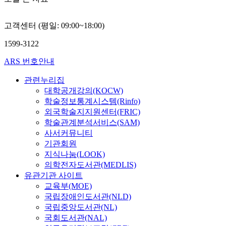
에
i
h
낮
갈
t
a
은
망
i
고객센터 (평일: 09:00~18:00)
r
사
한
n
a
람
각
t
1599-3122
c
들
종
e
t
보
ARS 번호안내
매
r
e
다
체
a
r
관련누리집
더
들
c
i
대학공개강의(KOCW)
강
로
t
s
학술정보통계시스템(Rinfo)
한
부
i
t
책
외국학술지지원센터(FRIC)
터
o
i
임
학술관계분석서비스(SAM)
많
n
c
감
사서커뮤니티
은
s
s
을
관
기관회원
a
o
느
심
지식나눔(LOOK)
n
f
끼
을
d
의학전자도서관(MEDLIS)
h
며
받
a
유관기관 사이트
i
,
았
g
교육부(MOE)
g
더
으
r
국립장애인도서관(NLD)
h
우
나
a
국립중앙도서관(NL)
-
호
그
d
국회도서관(NAL)
s
적
관
u