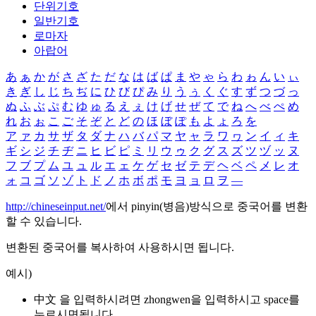
단위기호
일반기호
로마자
아랍어
あ
ぁ
か
が
さ
ざ
た
だ
な
は
ば
ぱ
ま
や
ゃ
ら
わ
ゎ
ん
い
ぃ
き
ぎ
し
じ
ち
ぢ
に
ひ
び
ぴ
み
り
う
ぅ
く
ぐ
す
ず
つ
づ
っ
ぬ
ふ
ぶ
ぷ
む
ゆ
ゅ
る
え
ぇ
け
げ
せ
ぜ
て
で
ね
へ
べ
ぺ
め
れ
お
ぉ
こ
ご
そ
ぞ
と
ど
の
ほ
ぼ
ぽ
も
よ
ょ
ろ
を
ア
ァ
カ
サ
ザ
タ
ダ
ナ
ハ
バ
パ
マ
ヤ
ャ
ラ
ワ
ヮ
ン
イ
ィ
キ
ギ
シ
ジ
チ
ヂ
ニ
ヒ
ビ
ピ
ミ
リ
ウ
ゥ
ク
グ
ス
ズ
ツ
ヅ
ッ
ヌ
フ
ブ
プ
ム
ユ
ュ
ル
エ
ェ
ケ
ゲ
セ
ゼ
テ
デ
ヘ
ベ
ペ
メ
レ
オ
ォ
コ
ゴ
ソ
ゾ
ト
ド
ノ
ホ
ボ
ポ
モ
ヨ
ョ
ロ
ヲ
―
http://chineseinput.net/
에서 pinyin(병음)방식으로 중국어를 변환
할 수 있습니다.
변환된 중국어를 복사하여 사용하시면 됩니다.
예시)
中文 을 입력하시려면
zhongwen
을 입력하시고 space를
누르시면됩니다.