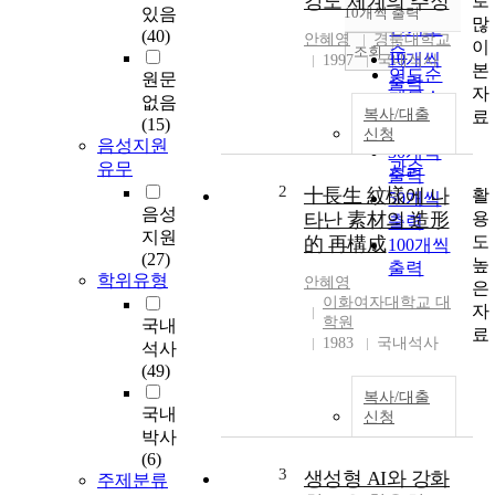
강도 체계의 추정
로
순
있음
10개씩 출력
내림차순
많
인기도
(40)
안혜영
경북대학교
이
순
조회
10개씩
1997
국내석사
본
연도순
원문
출력
자
제목순
없음
20개씩
복사/대출
료
저자순
(15)
출력
신청
발행기
음성지원
30개씩
관순
유무
출력
2
十長生 紋樣에 나
활
50개씩
음성
용
타난 素材의 造形
출력
지원
도
的 再構成
100개씩
(27)
높
출력
학위유형
안혜영
은
이화여자대학교 대
자
학원
국내
료
1983
국내석사
석사
(49)
복사/대출
국내
신청
박사
(6)
3
생성형 AI와 강화
주제분류