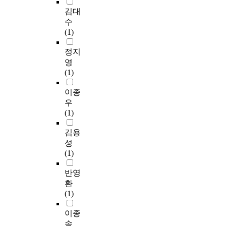
고
d
to participate in learning
n
긍
김대
한
e
independently and
c
·
수
국
s
voluntarily. Furthermore,
e
부
(1)
가
i
it paved the way for the
s
정
요
g
active and liberal
b
프
정지
의
n
learning environment,
e
레
영
다
u
which promotes students
t
이
(1)
양
s
interest and motivation
w
밍
성
i
and gives a positive and
e
이
이종
에
n
affirmative attitude
e
책
우
일
g
toward Music.
n
임
(1)
조
g
Accordingly, the present
h
감
한
e
study suggested some
i
,
김용
2
n
methods for students to
g
캠
성
0
e
voluntarily participate in
h
페
(1)
0
r
Music lessons by
-
인
0
a
creating and practicing a
s
에
반영
년
t
music drama.
p
대
환
대
i
e
한
(1)
이
v
e
태
후
e
d
도
이종
한
A
p
,
송
국
I