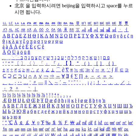
北京 을 입력하시려면
beijing
을 입력하시고 space를 누르
시면 됩니다.
ㅥ
ㅦ
ㅧ
ㅨ
ㅩ
ㅪ
ㅫ
ㅬ
ㅭ
ㅮ
ㅯ
ㅰ
ㅱ
ㅲ
ㅳ
ㅴ
ㅵ
ㅶ
ㅷ
ㅸ
ㅹ
ㅺ
ㅻ
ㅼ
ㅽ
ㅾ
ㅿ
ㆀ
ㆁ
ㆂ
ㆃ
ㆄ
ㆅ
ㆆ
ㆇ
ㆈ
ㆉ
ㆊ
ㆋ
ㆌ
ㆍ
ㆎ
Α
Β
Γ
Δ
Ε
Ζ
Η
Θ
Ι
Κ
Λ
Μ
Ν
Ξ
Ο
Π
Ρ
Σ
Τ
Υ
Φ
Χ
Ψ
Ω
α
β
γ
δ
ε
ζ
η
θ
ι
κ
λ
μ
ν
ξ
ο
π
ρ
σ
τ
υ
φ
χ
ψ
ω
á
à
Á
À
é
è
É
È
ç
Ç
ê
Ä
Ö
Ü
ä
ö
ü
ß
ְ
ֳ
ֲ
ֱ
ָ
ַ
ֵ
ֶ
ִ
ֹ
ּ
ֻ
ׂ
ׁ
ּ
ב
ה
נ
מ
צ
ת
ץ
ש
ד
ג
כ
ע
י
ח
ל
ך
ף
ק
ר
א
ט
ו
ן
ם
פ
‘
’
“
”
〔
〕
〈
〉
「
」
『
』
【
】
＂
（
）
［
］
｛
｝
±
×
÷
≠
≤
≥
∞
∴
♂
♀
∠
⊥
⌒
∂
∇
≡
≒
≪
≫
√
∽
∝
∵
∫
∬
∈
∋
⊆
⊇
⊂
⊃
∪
∩
∧
∨
￢
⇒
⇔
∀
∃
∮
∑
∏
＋
－
＜
＝
＞
、
。
·
‥
…
¨
〃
―
∥
＼
∼
´
～
ˇ
˘
˝
˚
˙
¸
˛
¡
¿
ː
！
＇
，
．
／
：
；
？
＾
＿
｀
｜
½
⅓
⅔
¼
¾
⅛
⅜
⅝
⅞
¹
²
³
⁴
ⁿ
₁
₂
₃
₄
Æ
Ð
Ħ
Ĳ
Ł
Ø
Œ
Þ
Ŧ
Ŋ
æ
đ
ð
ħ
ı
ĳ
ĸ
ŀ
ł
ø
œ
ß
þ
ŧ
ŋ
ŉ
А
Б
В
Г
Д
Е
Ё
Ж
З
И
Й
К
Л
М
Н
О
П
Р
С
Т
У
Ф
Х
Ц
Ч
Ш
Щ
Ъ
Ы
Ь
Э
Ю
Я
а
б
в
г
д
е
ё
ж
з
и
й
к
л
м
н
о
п
р
с
т
у
ф
х
ц
ч
ш
щ
ъ
ы
ь
э
ю
я
′
″
℃
Å
￠
￡
￥
¤
℉
‰
＄
％
Ｆ
￦
㎕
㎖
㎗
ℓ
㎘
㏄
㎣
㎤
㎥
㎦
㎙
㎚
㎛
㎜
㎝
㎞
㎟
㎠
㎡
㎢
㏊
㎍
㎎
㎏
㏏
㎈
㎉
㏈
㎧
㎨
㎰
㎱
㎲
㎳
㎴
㎵
㎶
㎷
㎸
㎹
㎀
㎁
㎂
㎃
㎄
㎺
㎻
㎽
㎾
㎿
㎐
㎑