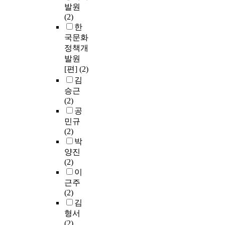
발원
(2)
한
국문화
정책개
발원
[편]
(2)
김
승근
(2)
공
민규
(2)
박
양진
(2)
이
근주
(2)
김
형서
(2)