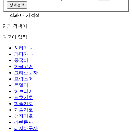
상세검색
결과 내 재검색
인기 검색어
다국어 입력
히라가나
가타카나
중국어
한글고어
그리스문자
프랑스어
독일어
히브리어
괄호기호
학술기호
기술기호
첨자기호
라틴문자
러시아문자