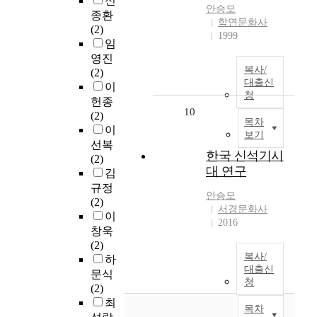
신
안승모
종환
학연문화사
(2)
1999
임
영진
복사/
(2)
대출신
이
청
헌종
10
(2)
목차
이
보기
선복
한국 신석기시
(2)
대 연구
김
규정
안승모
(2)
서경문화사
이
2016
창욱
(2)
복사/
하
대출신
문식
청
(2)
최
목차