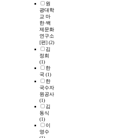
원
광대학
교 마
한·백
제문화
연구소
[편]
(2)
김
정희
(1)
한
국
(1)
한
국수자
원공사
(1)
김
동식
(1)
이
영수
(1)