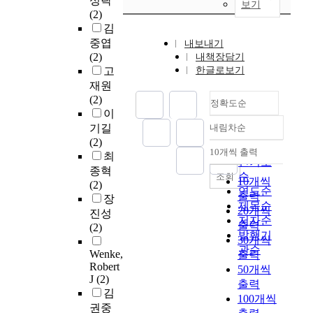
성락
보기
(2)
김
중엽
내보내기
(2)
내책장담기
고
한글로보기
재원
(2)
정확도순
이
기길
내림차순
정확도
(2)
순
10개씩 출력
최
내림차순
인기도
종혁
순
조회
10개씩
(2)
연도순
출력
장
제목순
20개씩
진성
저자순
출력
(2)
발행기
30개씩
관순
Wenke,
출력
Robert
50개씩
J
(2)
출력
김
100개씩
권중