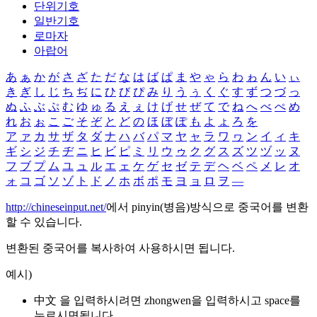
단위기호
일반기호
로마자
아랍어
あ
ぁ
か
が
さ
ざ
た
だ
な
は
ば
ぱ
ま
や
ゃ
ら
わ
ゎ
ん
い
ぃ
き
ぎ
し
じ
ち
ぢ
に
ひ
び
ぴ
み
り
う
ぅ
く
ぐ
す
ず
つ
づ
っ
ぬ
ふ
ぶ
ぷ
む
ゆ
ゅ
る
え
ぇ
け
げ
せ
ぜ
て
で
ね
へ
べ
ぺ
め
れ
お
ぉ
こ
ご
そ
ぞ
と
ど
の
ほ
ぼ
ぽ
も
よ
ょ
ろ
を
ア
ァ
カ
サ
ザ
タ
ダ
ナ
ハ
バ
パ
マ
ヤ
ャ
ラ
ワ
ヮ
ン
イ
ィ
キ
ギ
シ
ジ
チ
ヂ
ニ
ヒ
ビ
ピ
ミ
リ
ウ
ゥ
ク
グ
ス
ズ
ツ
ヅ
ッ
ヌ
フ
ブ
プ
ム
ユ
ュ
ル
エ
ェ
ケ
ゲ
セ
ゼ
テ
デ
ヘ
ベ
ペ
メ
レ
オ
ォ
コ
ゴ
ソ
ゾ
ト
ド
ノ
ホ
ボ
ポ
モ
ヨ
ョ
ロ
ヲ
―
http://chineseinput.net/
에서 pinyin(병음)방식으로 중국어를 변환
할 수 있습니다.
변환된 중국어를 복사하여 사용하시면 됩니다.
예시)
中文 을 입력하시려면
zhongwen
을 입력하시고 space를
누르시면됩니다.