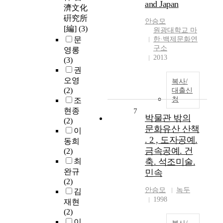
and Japan
濟文化
硏究所
안승모
[編]
(3)
원광대학교 마
문
한·백제문화연
구소
영롱
2013
(3)
권
오영
복사/
(2)
대출신
청
조
현종
7
박물관 밖의
(2)
문화유산 산책
이
. 2 , 도자공예.
동희
금속공예. 건
(2)
최
축. 석조미술.
완규
민속
(2)
안승모
녹두
김
1998
재현
(2)
이