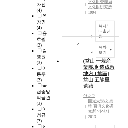
文化財管理局
자진
文化財硏究所
(4)
1994
옥
창민
복사/
(4)
대출신
윤
청
호필
5
(3)
목차
김
보기
영원
(益山 一般産
(3)
業團地 造成敷
이
地內 I 地區)
동주
益山 五龍里
(3)
국
遺蹟
립중앙
안승모
박물관
圓光大學校 馬
(3)
韓·百濟文化硏
이
究所 익산시
청규
2013
(3)
신