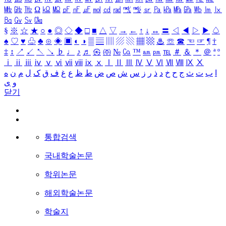
㎒
㎓
㎔
Ω
㏀
㏁
㎊
㎋
㎌
㏖
㏅
㎭
㎮
㎯
㏛
㎩
㎪
㎫
㎬
㏝
㏐
㏓
㏃
㏉
㏜
㏆
§
※
☆
★
○
●
◎
◇
◆
□
■
△
▽
→
←
↑
↓
↔
〓
◁
◀
▷
▶
♤
♠
♡
♥
♧
♣
⊙
◈
▣
◐
◑
▒
▤
▥
▨
▧
▦
▩
♨
☏
☎
☜
☞
¶
†
‡
↕
↗
↙
↖
↘
♭
♩
♪
♬
㉿
㈜
№
㏇
™
㏂
㏘
℡
＃
＆
＊
＠
ª
º
ⅰ
ⅱ
ⅲ
ⅳ
ⅴ
ⅵ
ⅶ
ⅷ
ⅸ
ⅹ
Ⅰ
Ⅱ
Ⅲ
Ⅳ
Ⅴ
Ⅵ
Ⅶ
Ⅷ
Ⅸ
Ⅹ
ا
ب
ت
ث
ج
ح
خ
د
ذ
ر
ز
س
ش
ص
ض
ط
ظ
ع
غ
ف
ق
ک
ل
م
ن
ه
و
ی
닫기
통합검색
국내학술논문
학위논문
해외학술논문
학술지