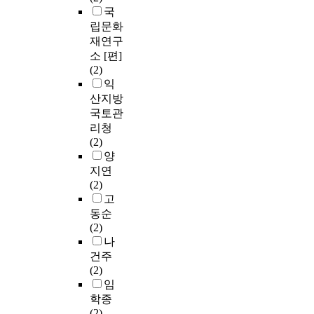
국
립문화
재연구
소 [편]
(2)
익
산지방
국토관
리청
(2)
양
지연
(2)
고
동순
(2)
나
건주
(2)
임
학종
(2)