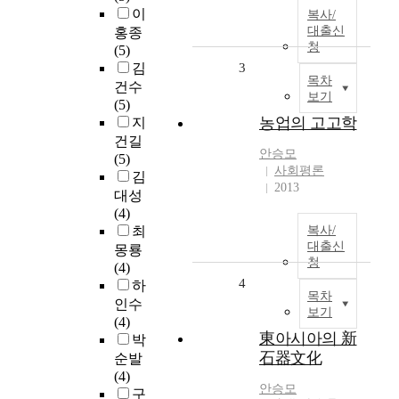
이
복사/
대출신
홍종
청
(5)
김
3
목차
건수
보기
(5)
농업의 고고학
지
건길
안승모
(5)
사회평론
김
2013
대성
(4)
최
복사/
대출신
몽룡
청
(4)
4
하
목차
인수
보기
(4)
東아시아의 新
박
石器文化
순발
(4)
안승모
구