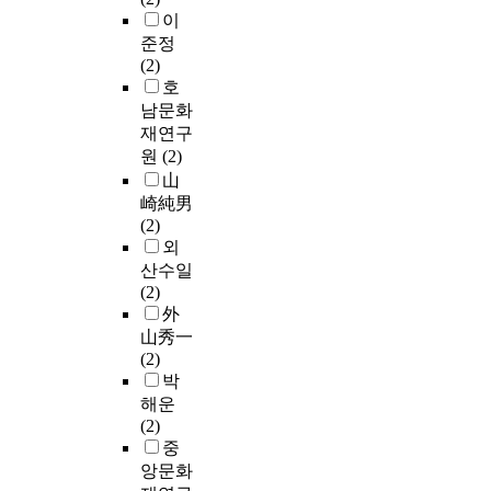
이
준정
(2)
호
남문화
재연구
원
(2)
山
崎純男
(2)
외
산수일
(2)
外
山秀一
(2)
박
해운
(2)
중
앙문화