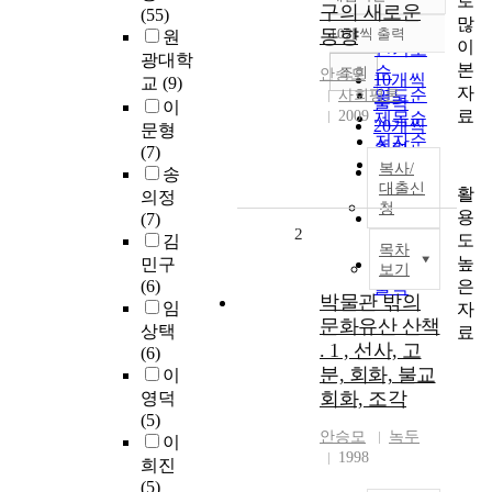
로
정확도
구의 새로운
(55)
많
순
동향
10개씩 출력
원
내림차순
이
인기도
광대학
본
순
조회
안승모
10개씩
교
(9)
자
연도순
사회평론
출력
이
료
2009
제목순
20개씩
문형
저자순
출력
(7)
발행기
복사/
30개씩
송
관순
대출신
활
출력
의정
청
용
50개씩
(7)
2
도
김
출력
목차
높
민구
100개씩
보기
은
(6)
출력
박물관 밖의
임
자
문화유산 산책
상택
료
. 1 , 선사, 고
(6)
분, 회화, 불교
이
회화, 조각
영덕
(5)
안승모
녹두
이
1998
희진
(5)