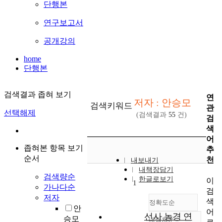
단행본
연구보고서
공개강의
home
단행본
검색결과 좁혀 보기
연
저자 : 안승모
검색키워드
관
선택해제
(검색결과
55
건)
검
색
어
좁혀본 항목 보기
추
순서
천
내보내기
내책장담기
검색량순
한글로보기
이
1
가나다순
검
저자
색
정확도순
안
어
선사 농경 연
승모
내림차순