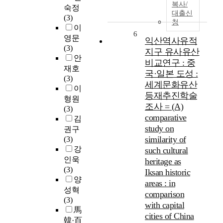
복사/
숙정
대출신
(3)
청
이
6
영문
익산역사유적
(3)
지구 유사유산
안
비교연구 : 중
재호
국·일본 도성 :
(3)
세계문화유산
이
등재추진학술
형원
조사 = (A)
(3)
comparative
김
study on
권구
similarity of
(3)
강
such cultural
인욱
heritage as
(3)
Iksan historic
양
areas : in
성혁
comparison
(3)
with capital
馬
cities of China
韓·百