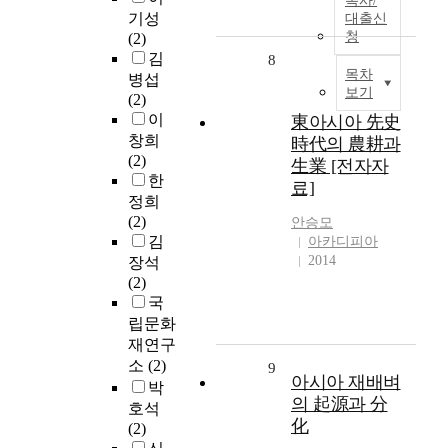
복사/
기성
대출신
청
(2)
김
8
목차
병섭
보기
(2)
이
東아시아 先史
창희
時代의 農耕과
(2)
生業 [전자자
한
료]
정희
(2)
안승모
김
아카디피아
2014
장석
(2)
국
립문화
재연구
소
(2)
9
아시아 재배벼
박
의 起源과 分
호석
化
(2)