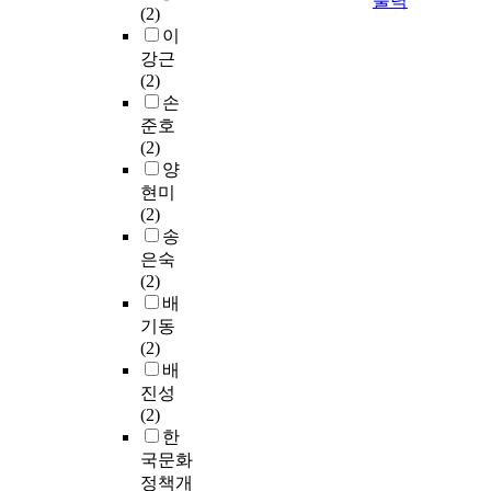
출력
(2)
이
강근
(2)
손
준호
(2)
양
현미
(2)
송
은숙
(2)
배
기동
(2)
배
진성
(2)
한
국문화
정책개