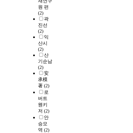
재연구
원 편
(2)
곽
진선
(2)
익
산시
(2)
산
기순남
(2)
安
承模
著
(2)
로
버트
웬키
저
(2)
안
승모
역
(2)