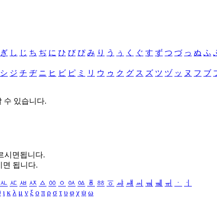
ぎ
し
じ
ち
ぢ
に
ひ
び
ぴ
み
り
う
ぅ
く
ぐ
す
ず
つ
づ
っ
ぬ
ふ
シ
ジ
チ
ヂ
ニ
ヒ
ビ
ピ
ミ
リ
ウ
ゥ
ク
グ
ス
ズ
ツ
ヅ
ッ
ヌ
フ
ブ
할 수 있습니다.
누르시면됩니다.
시면 됩니다.
ㅻ
ㅼ
ㅽ
ㅾ
ㅿ
ㆀ
ㆁ
ㆂ
ㆃ
ㆄ
ㆅ
ㆆ
ㆇ
ㆈ
ㆉ
ㆊ
ㆋ
ㆌ
ㆍ
ㆎ
θ
ι
κ
λ
μ
ν
ξ
ο
π
ρ
σ
τ
υ
φ
χ
ψ
ω