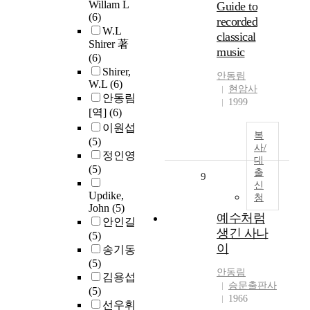
Willam L
Guide to
(6)
recorded
W.L
classical
Shirer 著
music
(6)
Shirer,
안동림
W.L
(6)
현암사
안동림
1999
[역]
(6)
이원섭
복
(5)
사/
정인영
대
(5)
출
9
신
Updike,
청
John
(5)
예수처럼
안인길
생긴 사나
(5)
이
송기동
(5)
안동림
김용섭
승문출판사
(5)
1966
선우휘