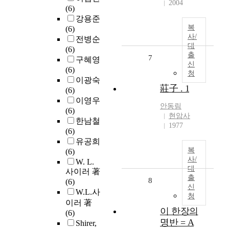
2004
(6)
강용준
복
(6)
사/
전병순
대
(6)
출
7
구혜영
신
(6)
청
이광숙
莊子 . 1
(6)
이영우
안동림
(6)
현암사
한남철
1977
(6)
유공희
복
(6)
사/
W. L.
대
사이러 著
출
8
(6)
신
W.L.사
청
이러 著
이 한장의
(6)
명반 = A
Shirer,