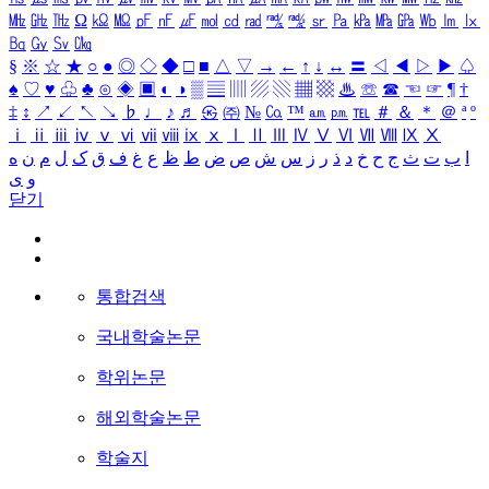
㎒
㎓
㎔
Ω
㏀
㏁
㎊
㎋
㎌
㏖
㏅
㎭
㎮
㎯
㏛
㎩
㎪
㎫
㎬
㏝
㏐
㏓
㏃
㏉
㏜
㏆
§
※
☆
★
○
●
◎
◇
◆
□
■
△
▽
→
←
↑
↓
↔
〓
◁
◀
▷
▶
♤
♠
♡
♥
♧
♣
⊙
◈
▣
◐
◑
▒
▤
▥
▨
▧
▦
▩
♨
☏
☎
☜
☞
¶
†
‡
↕
↗
↙
↖
↘
♭
♩
♪
♬
㉿
㈜
№
㏇
™
㏂
㏘
℡
＃
＆
＊
＠
ª
º
ⅰ
ⅱ
ⅲ
ⅳ
ⅴ
ⅵ
ⅶ
ⅷ
ⅸ
ⅹ
Ⅰ
Ⅱ
Ⅲ
Ⅳ
Ⅴ
Ⅵ
Ⅶ
Ⅷ
Ⅸ
Ⅹ
ا
ب
ت
ث
ج
ح
خ
د
ذ
ر
ز
س
ش
ص
ض
ط
ظ
ع
غ
ف
ق
ک
ل
م
ن
ه
و
ی
닫기
통합검색
국내학술논문
학위논문
해외학술논문
학술지