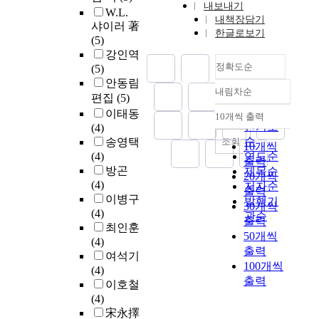
내보내기
W.L.
내책장담기
샤이러 著
한글로보기
(5)
강인역
정확도순
(5)
안동림
내림차순
정확도
편집
(5)
순
이태동
10개씩 출력
내림차순
인기도
(4)
순
조회
송영택
10개씩
(4)
연도순
출력
방곤
제목순
20개씩
(4)
저자순
출력
이병구
발행기
30개씩
(4)
관순
출력
최인훈
50개씩
(4)
출력
여석기
100개씩
(4)
출력
이호철
(4)
宋永擇