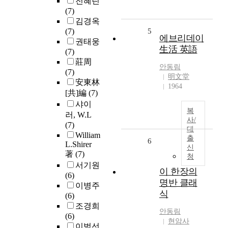
전혜린
(7)
김경옥
(7)
5
에브리데이
권태웅
生活 英語
(7)
莊周
안동림
(7)
明文堂
安東林
1964
[共]編
(7)
샤이
복
러, W.L
사/
(7)
대
William
출
6
L.Shirer
신
著
(7)
청
서기원
이 한장의
(6)
명반 클래
이병주
식
(6)
조경희
안동림
(6)
현암사
이범선