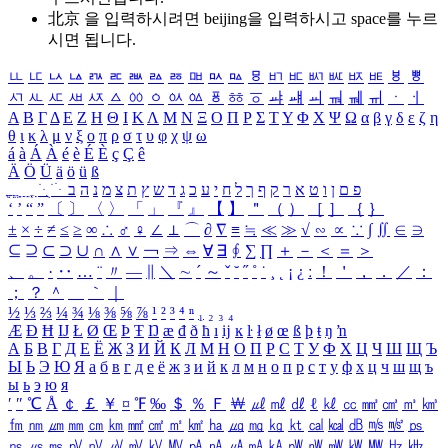
北京 을 입력하시려면
beijing
을 입력하시고 space를 누르
시면 됩니다.
ㅥ
ㅦ
ㅧ
ㅨ
ㅩ
ㅪ
ㅫ
ㅬ
ㅭ
ㅮ
ㅯ
ㅰ
ㅱ
ㅲ
ㅳ
ㅴ
ㅵ
ㅶ
ㅷ
ㅸ
ㅹ
ㅺ
ㅻ
ㅼ
ㅽ
ㅾ
ㅿ
ㆀ
ㆁ
ㆂ
ㆃ
ㆄ
ㆅ
ㆆ
ㆇ
ㆈ
ㆉ
ㆊ
ㆋ
ㆌ
ㆍ
ㆎ
Α
Β
Γ
Δ
Ε
Ζ
Η
Θ
Ι
Κ
Λ
Μ
Ν
Ξ
Ο
Π
Ρ
Σ
Τ
Υ
Φ
Χ
Ψ
Ω
α
β
γ
δ
ε
ζ
η
θ
ι
κ
λ
μ
ν
ξ
ο
π
ρ
σ
τ
υ
φ
χ
ψ
ω
á
à
Á
À
é
è
É
È
ç
Ç
ê
Ä
Ö
Ü
ä
ö
ü
ß
ְ
ֳ
ֲ
ֱ
ָ
ַ
ֵ
ֶ
ִ
ֹ
ּ
ֻ
ׂ
ׁ
ּ
ב
ה
נ
מ
צ
ת
ץ
ש
ד
ג
כ
ע
י
ח
ל
ך
ף
ק
ר
א
ט
ו
ן
ם
פ
‘
’
“
”
〔
〕
〈
〉
「
」
『
』
【
】
＂
（
）
［
］
｛
｝
±
×
÷
≠
≤
≥
∞
∴
♂
♀
∠
⊥
⌒
∂
∇
≡
≒
≪
≫
√
∽
∝
∵
∫
∬
∈
∋
⊆
⊇
⊂
⊃
∪
∩
∧
∨
￢
⇒
⇔
∀
∃
∮
∑
∏
＋
－
＜
＝
＞
、
。
·
‥
…
¨
〃
―
∥
＼
∼
´
～
ˇ
˘
˝
˚
˙
¸
˛
¡
¿
ː
！
＇
，
．
／
：
；
？
＾
＿
｀
｜
½
⅓
⅔
¼
¾
⅛
⅜
⅝
⅞
¹
²
³
⁴
ⁿ
₁
₂
₃
₄
Æ
Ð
Ħ
Ĳ
Ł
Ø
Œ
Þ
Ŧ
Ŋ
æ
đ
ð
ħ
ı
ĳ
ĸ
ŀ
ł
ø
œ
ß
þ
ŧ
ŋ
ŉ
А
Б
В
Г
Д
Е
Ё
Ж
З
И
Й
К
Л
М
Н
О
П
Р
С
Т
У
Ф
Х
Ц
Ч
Ш
Щ
Ъ
Ы
Ь
Э
Ю
Я
а
б
в
г
д
е
ё
ж
з
и
й
к
л
м
н
о
п
р
с
т
у
ф
х
ц
ч
ш
щ
ъ
ы
ь
э
ю
я
′
″
℃
Å
￠
￡
￥
¤
℉
‰
＄
％
Ｆ
￦
㎕
㎖
㎗
ℓ
㎘
㏄
㎣
㎤
㎥
㎦
㎙
㎚
㎛
㎜
㎝
㎞
㎟
㎠
㎡
㎢
㏊
㎍
㎎
㎏
㏏
㎈
㎉
㏈
㎧
㎨
㎰
㎱
㎲
㎳
㎴
㎵
㎶
㎷
㎸
㎹
㎀
㎁
㎂
㎃
㎄
㎺
㎻
㎽
㎾
㎿
㎐
㎑