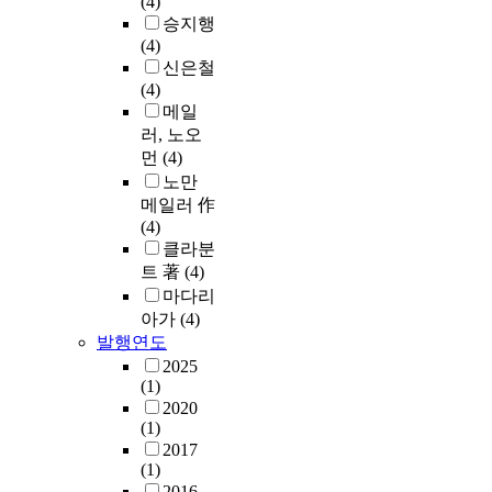
(4)
승지행
(4)
신은철
(4)
메일
러, 노오
먼
(4)
노만
메일러 作
(4)
클라분
트 著
(4)
마다리
아가
(4)
발행연도
2025
(1)
2020
(1)
2017
(1)
2016