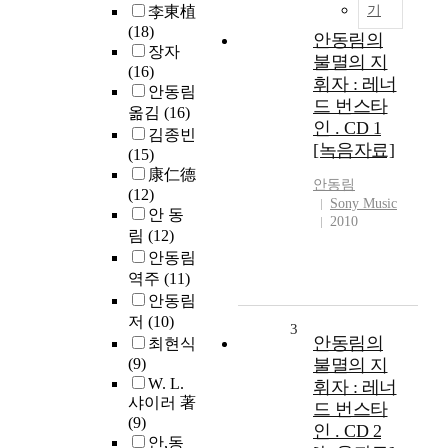
李東植
기
(18)
안동림의
장자
불멸의 지
(16)
휘자 : 레너
안동림
드 번스타
옮김
(16)
인 . CD 1
김종빈
[녹음자료]
(15)
康仁德
안동림
(12)
Sony Music
안 동
2010
림
(12)
안동림
역주
(11)
안동림
저
(10)
3
안동림의
최현식
(9)
불멸의 지
W. L.
휘자 : 레너
샤이러 著
드 번스타
(9)
인 . CD 2
안,동