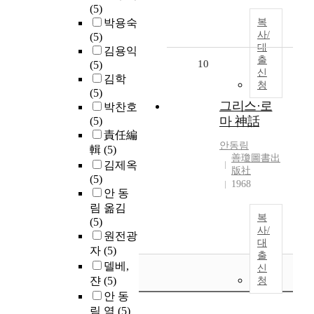
(5)
박용숙
복
사/
(5)
대
김용익
출
10
(5)
신
김학
청
(5)
그리스·로
박찬호
마 神話
(5)
責任編
안동림
輯
(5)
善瓊圖書出
김제옥
版社
(5)
1968
안 동
림 옮김
복
(5)
사/
원전광
대
자
(5)
출
델베,
신
쟌
(5)
청
안 동
림 역
(5)