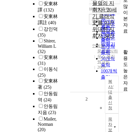
로
정확도
불멸의 지
安東林
많
순
10개씩 출력
휘자 : 20세
譯
(132)
내림차순
이
인기도
기 클래식
安東林
본
순
조회
10개씩
史를 이끈
譯註
(40)
자
연도순
출력
위대한 지
강인덕
료
제목순
20개씩
(35)
휘자 34인
저자순
출력
Shirer,
발행기
William L
안동림
30개씩
관순
(32)
웅진지식하
활
출력
우스 웅진
安東林
용
50개씩
씽크빅
(31)
도
출력
2009
이동식
높
100개씩
(25)
은
출력
安東林
복
자
著
(25)
사/
료
대
안동림
출
2
역
(24)
신
안동림
청
지음
(23)
Mailer,
목
Norman
차
(20)
보