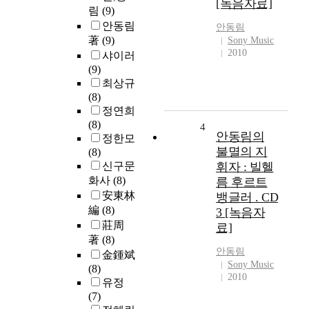
[녹음자료]
림
(9)
안동림
안동림
著
(9)
Sony Music
2010
샤이러
(9)
최상규
(8)
정연희
(8)
4
안동림의
정한모
불멸의 지
(8)
신구문
휘자 : 빌헬
화사
(8)
름 후르트
安東林
뱅글러 . CD
編
(8)
3 [녹음자
莊周
료]
著
(8)
안동림
金鍾斌
Sony Music
(8)
2010
유정
(7)