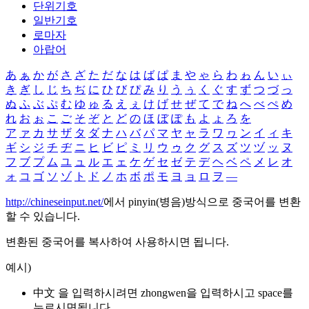
단위기호
일반기호
로마자
아랍어
あ
ぁ
か
が
さ
ざ
た
だ
な
は
ば
ぱ
ま
や
ゃ
ら
わ
ゎ
ん
い
ぃ
き
ぎ
し
じ
ち
ぢ
に
ひ
び
ぴ
み
り
う
ぅ
く
ぐ
す
ず
つ
づ
っ
ぬ
ふ
ぶ
ぷ
む
ゆ
ゅ
る
え
ぇ
け
げ
せ
ぜ
て
で
ね
へ
べ
ぺ
め
れ
お
ぉ
こ
ご
そ
ぞ
と
ど
の
ほ
ぼ
ぽ
も
よ
ょ
ろ
を
ア
ァ
カ
サ
ザ
タ
ダ
ナ
ハ
バ
パ
マ
ヤ
ャ
ラ
ワ
ヮ
ン
イ
ィ
キ
ギ
シ
ジ
チ
ヂ
ニ
ヒ
ビ
ピ
ミ
リ
ウ
ゥ
ク
グ
ス
ズ
ツ
ヅ
ッ
ヌ
フ
ブ
プ
ム
ユ
ュ
ル
エ
ェ
ケ
ゲ
セ
ゼ
テ
デ
ヘ
ベ
ペ
メ
レ
オ
ォ
コ
ゴ
ソ
ゾ
ト
ド
ノ
ホ
ボ
ポ
モ
ヨ
ョ
ロ
ヲ
―
http://chineseinput.net/
에서 pinyin(병음)방식으로 중국어를 변환
할 수 있습니다.
변환된 중국어를 복사하여 사용하시면 됩니다.
예시)
中文 을 입력하시려면
zhongwen
을 입력하시고 space를
누르시면됩니다.