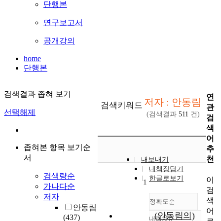
단행본
연구보고서
공개강의
home
단행본
검색결과 좁혀 보기
연
저자 : 안동림
검색키워드
관
선택해제
(검색결과
511
건)
검
색
어
좁혀본 항목 보기순
추
서
천
내보내기
내책장담기
검색량순
한글로보기
이
1
가나다순
검
저자
색
정확도순
안동림
어
(안동림의)
(437)
내림차순