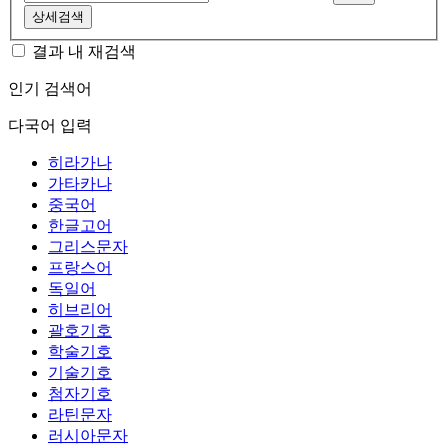
상세검색
결과 내 재검색
인기 검색어
다국어 입력
히라가나
가타카나
중국어
한글고어
그리스문자
프랑스어
독일어
히브리어
괄호기호
학술기호
기술기호
첨자기호
라틴문자
러시아문자