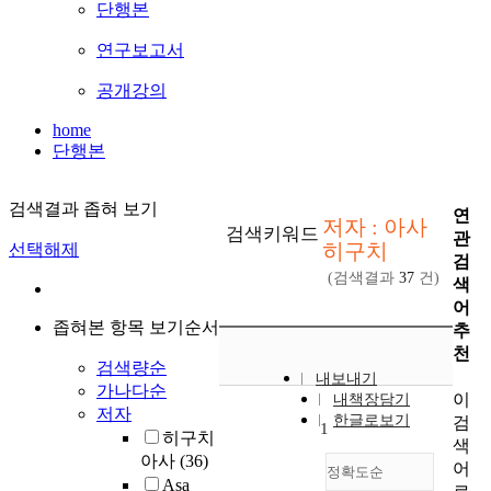
단행본
연구보고서
공개강의
home
단행본
검색결과 좁혀 보기
연
저자 : 아사
검색키워드
관
히구치
선택해제
검
(검색결과
37
건)
색
어
좁혀본 항목 보기순서
추
천
검색량순
내보내기
가나다순
이
내책장담기
저자
한글로보기
검
1
히구치
색
아사
(36)
어
정확도순
Asa