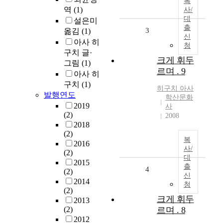
복
역
(1)
사/
대
설은미
출
3
옮김
(1)
신
아사 히
청
구치 글·
크게 휘두
그림
(1)
르며 . 9
아사 히
구치
(1)
히구치
아사
발행연도
학산문화
2019
사
(2)
2008
2018
(2)
복
2016
사/
(2)
대
2015
출
4
(2)
신
2014
청
(2)
크게 휘두
2013
(2)
르며 . 8
2012