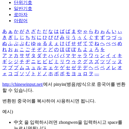
단위기호
일반기호
로마자
아랍어
あ
ぁ
か
が
さ
ざ
た
だ
な
は
ば
ぱ
ま
や
ゃ
ら
わ
ゎ
ん
い
ぃ
き
ぎ
し
じ
ち
ぢ
に
ひ
び
ぴ
み
り
う
ぅ
く
ぐ
す
ず
つ
づ
っ
ぬ
ふ
ぶ
ぷ
む
ゆ
ゅ
る
え
ぇ
け
げ
せ
ぜ
て
で
ね
へ
べ
ぺ
め
れ
お
ぉ
こ
ご
そ
ぞ
と
ど
の
ほ
ぼ
ぽ
も
よ
ょ
ろ
を
ア
ァ
カ
サ
ザ
タ
ダ
ナ
ハ
バ
パ
マ
ヤ
ャ
ラ
ワ
ヮ
ン
イ
ィ
キ
ギ
シ
ジ
チ
ヂ
ニ
ヒ
ビ
ピ
ミ
リ
ウ
ゥ
ク
グ
ス
ズ
ツ
ヅ
ッ
ヌ
フ
ブ
プ
ム
ユ
ュ
ル
エ
ェ
ケ
ゲ
セ
ゼ
テ
デ
ヘ
ベ
ペ
メ
レ
オ
ォ
コ
ゴ
ソ
ゾ
ト
ド
ノ
ホ
ボ
ポ
モ
ヨ
ョ
ロ
ヲ
―
http://chineseinput.net/
에서 pinyin(병음)방식으로 중국어를 변환
할 수 있습니다.
변환된 중국어를 복사하여 사용하시면 됩니다.
예시)
中文 을 입력하시려면
zhongwen
을 입력하시고 space를
누르시면됩니다.