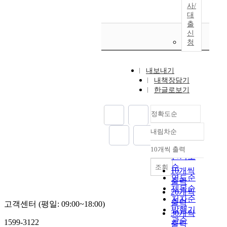
사/
대
출
신
청
내보내기
내책장담기
한글로보기
정확도순
내림차순
정확도
순
10개씩 출력
내림차순
인기도
순
조회
10개씩
연도순
출력
제목순
20개씩
저자순
출력
고객센터 (평일: 09:00~18:00)
발행기
30개씩
관순
1599-3122
출력