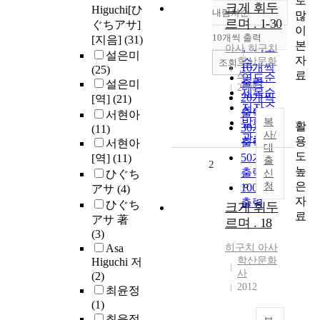
로
크게 휘두
Higuchi[ひ
내림차순
많
정확도
르며 . 1-30
ぐちアサ]
이
순
10개씩 출력
[지음]
(31)
내림차순
본
인기도
아사
히구치
설은미
자
학산문화
순
조회
10개씩
(25)
사
료
연도순
출력
설은미
2008
제목순
20개씩
[역]
(21)
저자순
출력
서현아
발행기
복
활
30개씩
(11)
사/
관순
용
출력
서현아
대
도
50개씩
[역]
(11)
출
2
높
출력
ひぐち
신
은
청
100개씩
アサ
(4)
자
출력
ひぐち
크게 휘두
료
アサ 著
르며 . 18
(3)
Asa
히구치
아사
학산문화
Higuchi 저
사
(2)
2012
최윤정
(1)
최윤정