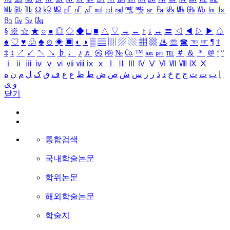
㎒
㎓
㎔
Ω
㏀
㏁
㎊
㎋
㎌
㏖
㏅
㎭
㎮
㎯
㏛
㎩
㎪
㎫
㎬
㏝
㏐
㏓
㏃
㏉
㏜
㏆
§
※
☆
★
○
●
◎
◇
◆
□
■
△
▽
→
←
↑
↓
↔
〓
◁
◀
▷
▶
♤
♠
♡
♥
♧
♣
⊙
◈
▣
◐
◑
▒
▤
▥
▨
▧
▦
▩
♨
☏
☎
☜
☞
¶
†
‡
↕
↗
↙
↖
↘
♭
♩
♪
♬
㉿
㈜
№
㏇
™
㏂
㏘
℡
＃
＆
＊
＠
ª
º
ⅰ
ⅱ
ⅲ
ⅳ
ⅴ
ⅵ
ⅶ
ⅷ
ⅸ
ⅹ
Ⅰ
Ⅱ
Ⅲ
Ⅳ
Ⅴ
Ⅵ
Ⅶ
Ⅷ
Ⅸ
Ⅹ
ا
ب
ت
ث
ج
ح
خ
د
ذ
ر
ز
س
ش
ص
ض
ط
ظ
ع
غ
ف
ق
ک
ل
م
ن
ه
و
ی
닫기
통합검색
국내학술논문
학위논문
해외학술논문
학술지