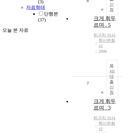
6
(3)
신
자료형태
청
단행본
크게 휘두
(37)
르며 . 5
오늘 본 자료
히구치
아사
학산문화
사
2006
복
사/
대
출
7
신
청
크게 휘두
르며 . 3
히구치
아사
학산문화
사