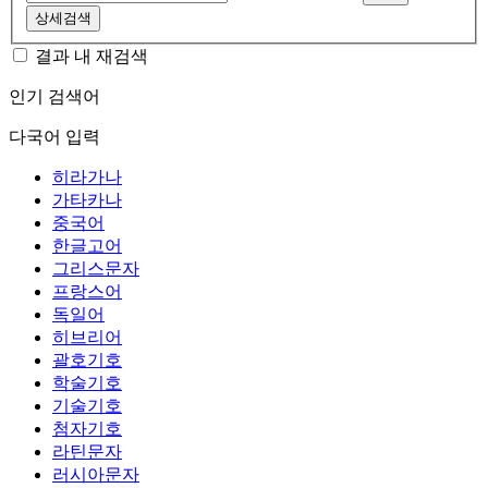
상세검색
결과 내 재검색
인기 검색어
다국어 입력
히라가나
가타카나
중국어
한글고어
그리스문자
프랑스어
독일어
히브리어
괄호기호
학술기호
기술기호
첨자기호
라틴문자
러시아문자