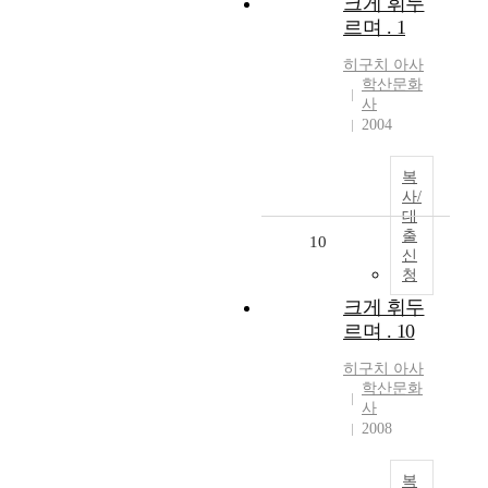
크게 휘두
르며 . 1
히구치
아사
학산문화
사
2004
복
사/
대
출
10
신
청
크게 휘두
르며 . 10
히구치
아사
학산문화
사
2008
복