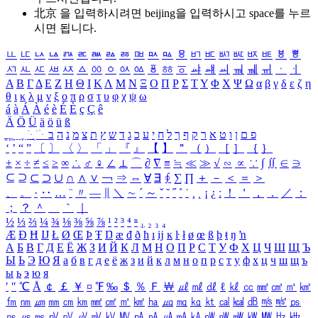
北京 을 입력하시려면
beijing
을 입력하시고 space를 누르
시면 됩니다.
ㅥ
ㅦ
ㅧ
ㅨ
ㅩ
ㅪ
ㅫ
ㅬ
ㅭ
ㅮ
ㅯ
ㅰ
ㅱ
ㅲ
ㅳ
ㅴ
ㅵ
ㅶ
ㅷ
ㅸ
ㅹ
ㅺ
ㅻ
ㅼ
ㅽ
ㅾ
ㅿ
ㆀ
ㆁ
ㆂ
ㆃ
ㆄ
ㆅ
ㆆ
ㆇ
ㆈ
ㆉ
ㆊ
ㆋ
ㆌ
ㆍ
ㆎ
Α
Β
Γ
Δ
Ε
Ζ
Η
Θ
Ι
Κ
Λ
Μ
Ν
Ξ
Ο
Π
Ρ
Σ
Τ
Υ
Φ
Χ
Ψ
Ω
α
β
γ
δ
ε
ζ
η
θ
ι
κ
λ
μ
ν
ξ
ο
π
ρ
σ
τ
υ
φ
χ
ψ
ω
á
à
Á
À
é
è
É
È
ç
Ç
ê
Ä
Ö
Ü
ä
ö
ü
ß
ְ
ֳ
ֲ
ֱ
ָ
ַ
ֵ
ֶ
ִ
ֹ
ּ
ֻ
ׂ
ׁ
ּ
ב
ה
נ
מ
צ
ת
ץ
ש
ד
ג
כ
ע
י
ח
ל
ך
ף
ק
ר
א
ט
ו
ן
ם
פ
‘
’
“
”
〔
〕
〈
〉
「
」
『
』
【
】
＂
（
）
［
］
｛
｝
±
×
÷
≠
≤
≥
∞
∴
♂
♀
∠
⊥
⌒
∂
∇
≡
≒
≪
≫
√
∽
∝
∵
∫
∬
∈
∋
⊆
⊇
⊂
⊃
∪
∩
∧
∨
￢
⇒
⇔
∀
∃
∮
∑
∏
＋
－
＜
＝
＞
、
。
·
‥
…
¨
〃
―
∥
＼
∼
´
～
ˇ
˘
˝
˚
˙
¸
˛
¡
¿
ː
！
＇
，
．
／
：
；
？
＾
＿
｀
｜
½
⅓
⅔
¼
¾
⅛
⅜
⅝
⅞
¹
²
³
⁴
ⁿ
₁
₂
₃
₄
Æ
Ð
Ħ
Ĳ
Ł
Ø
Œ
Þ
Ŧ
Ŋ
æ
đ
ð
ħ
ı
ĳ
ĸ
ŀ
ł
ø
œ
ß
þ
ŧ
ŋ
ŉ
А
Б
В
Г
Д
Е
Ё
Ж
З
И
Й
К
Л
М
Н
О
П
Р
С
Т
У
Ф
Х
Ц
Ч
Ш
Щ
Ъ
Ы
Ь
Э
Ю
Я
а
б
в
г
д
е
ё
ж
з
и
й
к
л
м
н
о
п
р
с
т
у
ф
х
ц
ч
ш
щ
ъ
ы
ь
э
ю
я
′
″
℃
Å
￠
￡
￥
¤
℉
‰
＄
％
Ｆ
￦
㎕
㎖
㎗
ℓ
㎘
㏄
㎣
㎤
㎥
㎦
㎙
㎚
㎛
㎜
㎝
㎞
㎟
㎠
㎡
㎢
㏊
㎍
㎎
㎏
㏏
㎈
㎉
㏈
㎧
㎨
㎰
㎱
㎲
㎳
㎴
㎵
㎶
㎷
㎸
㎹
㎀
㎁
㎂
㎃
㎄
㎺
㎻
㎽
㎾
㎿
㎐
㎑