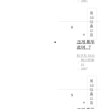
2005
복
사/
대
출
8
신
청
크게 휘두
르며 . 7
히구치
아사
학산문화
사
2007
복
사/
대
출
9
신
청