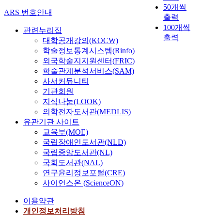
50개씩
ARS 번호안내
출력
100개씩
관련누리집
출력
대학공개강의(KOCW)
학술정보통계시스템(Rinfo)
외국학술지지원센터(FRIC)
학술관계분석서비스(SAM)
사서커뮤니티
기관회원
지식나눔(LOOK)
의학전자도서관(MEDLIS)
유관기관 사이트
교육부(MOE)
국립장애인도서관(NLD)
국립중앙도서관(NL)
국회도서관(NAL)
연구윤리정보포털(CRE)
사이언스온 (ScienceON)
이용약관
개인정보처리방침