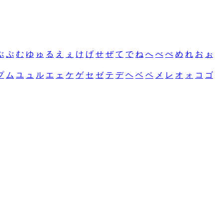
ぶ
ぷ
む
ゆ
ゅ
る
え
ぇ
け
げ
せ
ぜ
て
で
ね
へ
べ
ぺ
め
れ
お
ぉ
プ
ム
ユ
ュ
ル
エ
ェ
ケ
ゲ
セ
ゼ
テ
デ
ヘ
ベ
ペ
メ
レ
オ
ォ
コ
ゴ