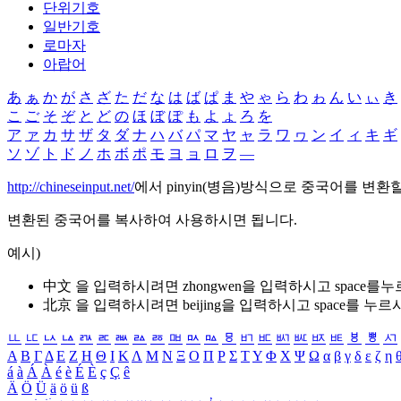
단위기호
일반기호
로마자
아랍어
あ
ぁ
か
が
さ
ざ
た
だ
な
は
ば
ぱ
ま
や
ゃ
ら
わ
ゎ
ん
い
ぃ
き
こ
ご
そ
ぞ
と
ど
の
ほ
ぼ
ぽ
も
よ
ょ
ろ
を
ア
ァ
カ
サ
ザ
タ
ダ
ナ
ハ
バ
パ
マ
ヤ
ャ
ラ
ワ
ヮ
ン
イ
ィ
キ
ギ
ソ
ゾ
ト
ド
ノ
ホ
ボ
ポ
モ
ヨ
ョ
ロ
ヲ
―
http://chineseinput.net/
에서 pinyin(병음)방식으로 중국어를 변환
변환된 중국어를 복사하여 사용하시면 됩니다.
예시)
中文 을 입력하시려면
zhongwen
을 입력하시고 space를
北京 을 입력하시려면
beijing
을 입력하시고 space를 누르
ㅥ
ㅦ
ㅧ
ㅨ
ㅩ
ㅪ
ㅫ
ㅬ
ㅭ
ㅮ
ㅯ
ㅰ
ㅱ
ㅲ
ㅳ
ㅴ
ㅵ
ㅶ
ㅷ
ㅸ
ㅹ
ㅺ
Α
Β
Γ
Δ
Ε
Ζ
Η
Θ
Ι
Κ
Λ
Μ
Ν
Ξ
Ο
Π
Ρ
Σ
Τ
Υ
Φ
Χ
Ψ
Ω
α
β
γ
δ
ε
ζ
η
á
à
Á
À
é
è
É
È
ç
Ç
ê
Ä
Ö
Ü
ä
ö
ü
ß