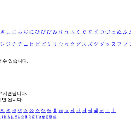
ぎ
し
じ
ち
ぢ
に
ひ
び
ぴ
み
り
う
ぅ
く
ぐ
す
ず
つ
づ
っ
ぬ
ふ
シ
ジ
チ
ヂ
ニ
ヒ
ビ
ピ
ミ
リ
ウ
ゥ
ク
グ
ス
ズ
ツ
ヅ
ッ
ヌ
フ
ブ
할 수 있습니다.
누르시면됩니다.
시면 됩니다.
ㅻ
ㅼ
ㅽ
ㅾ
ㅿ
ㆀ
ㆁ
ㆂ
ㆃ
ㆄ
ㆅ
ㆆ
ㆇ
ㆈ
ㆉ
ㆊ
ㆋ
ㆌ
ㆍ
ㆎ
θ
ι
κ
λ
μ
ν
ξ
ο
π
ρ
σ
τ
υ
φ
χ
ψ
ω