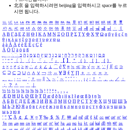
北京 을 입력하시려면
beijing
을 입력하시고 space를 누르
시면 됩니다.
ㅥ
ㅦ
ㅧ
ㅨ
ㅩ
ㅪ
ㅫ
ㅬ
ㅭ
ㅮ
ㅯ
ㅰ
ㅱ
ㅲ
ㅳ
ㅴ
ㅵ
ㅶ
ㅷ
ㅸ
ㅹ
ㅺ
ㅻ
ㅼ
ㅽ
ㅾ
ㅿ
ㆀ
ㆁ
ㆂ
ㆃ
ㆄ
ㆅ
ㆆ
ㆇ
ㆈ
ㆉ
ㆊ
ㆋ
ㆌ
ㆍ
ㆎ
Α
Β
Γ
Δ
Ε
Ζ
Η
Θ
Ι
Κ
Λ
Μ
Ν
Ξ
Ο
Π
Ρ
Σ
Τ
Υ
Φ
Χ
Ψ
Ω
α
β
γ
δ
ε
ζ
η
θ
ι
κ
λ
μ
ν
ξ
ο
π
ρ
σ
τ
υ
φ
χ
ψ
ω
á
à
Á
À
é
è
É
È
ç
Ç
ê
Ä
Ö
Ü
ä
ö
ü
ß
ְ
ֳ
ֲ
ֱ
ָ
ַ
ֵ
ֶ
ִ
ֹ
ּ
ֻ
ׂ
ׁ
ּ
ב
ה
נ
מ
צ
ת
ץ
ש
ד
ג
כ
ע
י
ח
ל
ך
ף
ק
ר
א
ט
ו
ן
ם
פ
‘
’
“
”
〔
〕
〈
〉
「
」
『
』
【
】
＂
（
）
［
］
｛
｝
±
×
÷
≠
≤
≥
∞
∴
♂
♀
∠
⊥
⌒
∂
∇
≡
≒
≪
≫
√
∽
∝
∵
∫
∬
∈
∋
⊆
⊇
⊂
⊃
∪
∩
∧
∨
￢
⇒
⇔
∀
∃
∮
∑
∏
＋
－
＜
＝
＞
、
。
·
‥
…
¨
〃
―
∥
＼
∼
´
～
ˇ
˘
˝
˚
˙
¸
˛
¡
¿
ː
！
＇
，
．
／
：
；
？
＾
＿
｀
｜
½
⅓
⅔
¼
¾
⅛
⅜
⅝
⅞
¹
²
³
⁴
ⁿ
₁
₂
₃
₄
Æ
Ð
Ħ
Ĳ
Ł
Ø
Œ
Þ
Ŧ
Ŋ
æ
đ
ð
ħ
ı
ĳ
ĸ
ŀ
ł
ø
œ
ß
þ
ŧ
ŋ
ŉ
А
Б
В
Г
Д
Е
Ё
Ж
З
И
Й
К
Л
М
Н
О
П
Р
С
Т
У
Ф
Х
Ц
Ч
Ш
Щ
Ъ
Ы
Ь
Э
Ю
Я
а
б
в
г
д
е
ё
ж
з
и
й
к
л
м
н
о
п
р
с
т
у
ф
х
ц
ч
ш
щ
ъ
ы
ь
э
ю
я
′
″
℃
Å
￠
￡
￥
¤
℉
‰
＄
％
Ｆ
￦
㎕
㎖
㎗
ℓ
㎘
㏄
㎣
㎤
㎥
㎦
㎙
㎚
㎛
㎜
㎝
㎞
㎟
㎠
㎡
㎢
㏊
㎍
㎎
㎏
㏏
㎈
㎉
㏈
㎧
㎨
㎰
㎱
㎲
㎳
㎴
㎵
㎶
㎷
㎸
㎹
㎀
㎁
㎂
㎃
㎄
㎺
㎻
㎽
㎾
㎿
㎐
㎑