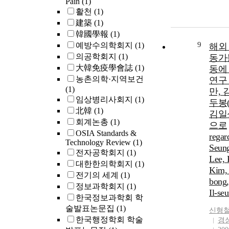
Pain
(1)
활천
(1)
建築
(1)
韓國學報
(1)
9
예방수의학회지
(1)
해외
의공학회지
(1)
동가
大韓免疫學會誌
(1)
동에
농촌의학·지역보건
연구 
(1)
만, 
임상병리사회지
(1)
두봉(
北韓
(1)
김일
회계논총
(1)
으로
OSIA Standards &
regar
Technology Review
(1)
Seun
전자공학회지
(1)
Lee, 
대한한의학회지
(1)
Kim,
전기의 세계
(1)
bong,
정보과학회지
(1)
Il-se
한국정보과학회 학
술발표논문집
(1)
신형
한국행정학회 학술
경