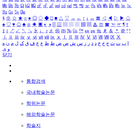
㎒
㎓
㎔
Ω
㏀
㏁
㎊
㎋
㎌
㏖
㏅
㎭
㎮
㎯
㏛
㎩
㎪
㎫
㎬
㏝
㏐
㏓
㏃
㏉
㏜
㏆
§
※
☆
★
○
●
◎
◇
◆
□
■
△
▽
→
←
↑
↓
↔
〓
◁
◀
▷
▶
♤
♠
♡
♥
♧
♣
⊙
◈
▣
◐
◑
▒
▤
▥
▨
▧
▦
▩
♨
☏
☎
☜
☞
¶
†
‡
↕
↗
↙
↖
↘
♭
♩
♪
♬
㉿
㈜
№
㏇
™
㏂
㏘
℡
＃
＆
＊
＠
ª
º
ⅰ
ⅱ
ⅲ
ⅳ
ⅴ
ⅵ
ⅶ
ⅷ
ⅸ
ⅹ
Ⅰ
Ⅱ
Ⅲ
Ⅳ
Ⅴ
Ⅵ
Ⅶ
Ⅷ
Ⅸ
Ⅹ
ا
ب
ت
ث
ج
ح
خ
د
ذ
ر
ز
س
ش
ص
ض
ط
ظ
ع
غ
ف
ق
ک
ل
م
ن
ه
و
ی
닫기
통합검색
국내학술논문
학위논문
해외학술논문
학술지