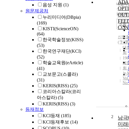
ADA
내림차
음성 지원
(1)
OPT
원문제공처
10개씩
OUT
누리미디어(DBpia)
FEE
(169)
조회
CON
KISTI(ScienceON)
(64)
신형
한국학술정보(KISS)
(卞?男
(53)
대
한국연구재단(KCI)
회
(52)
198
학술교육원(eArticle)
대
(41)
회
논
교보문고(스콜라)
Vol
(31)
No.
KERIS(RISS)
(25)
코리아스칼라(코리
아스칼라)
(5)
KERIS(RISS)
(3)
등재정보
KCI등재
(185)
2
남극
KCI등재후보
(14)
미래
SCOPUS
(10)