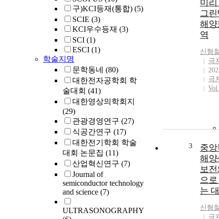
미리
구)KCI등재(통합)
(5)
그린
SCIE
(3)
해양
KCI우수등재
(3)
역
SCI
(1)
ESCI
(1)
신형
학술지명
극
문학동네
(80)
202
극
대한전자공학회 학
Vol
술대회
(41)
대한영상의학회지
(29)
관광경영연구
(27)
식공간연구
(17)
대한전기학회 학술
3
중앙
대회 논문집
(11)
해양
산업혁신연구
(7)
보전
Journal of
으로
semiconductor technology
는 
and science
(7)
신형
ULTRASONOGRAPHY
극