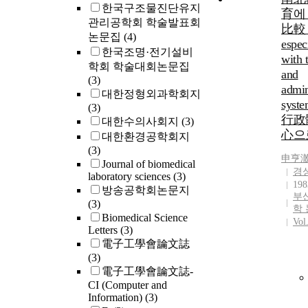
한국구조물진단유지
育에
관리공학회 학술발표회
比較 
논문집
(4)
espec
한국조명·전기설비
with 
학회 학술대회논문집
and
(3)
admin
대한정형외과학회지
syst
(3)
行政
대한수의사회지
(3)
心으
대한환경공학회지
(3)
申亨
Journal of biomedical
경
laboratory sciences
(3)
198
방송공학회논문지
부
(3)
학
Biomedical Science
Vol
Letters
(3)
電子工學會論文誌
(3)
電子工學會論文誌-
CI (Computer and
Information)
(3)