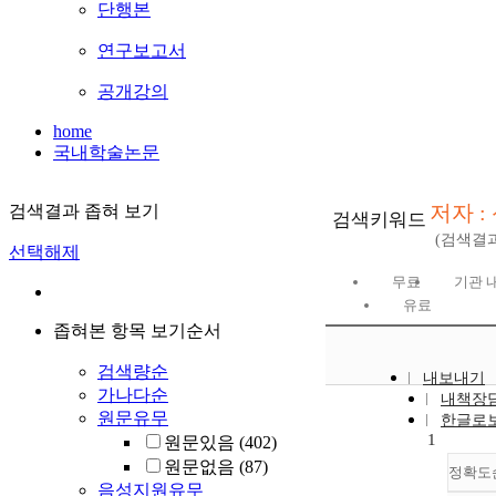
단행본
연구보고서
공개강의
home
국내학술논문
저자 :
검색결과 좁혀 보기
검색키워드
(검색결
선택해제
무료
기관 
유료
좁혀본 항목 보기순서
검색량순
내보내기
가나다순
내책장
원문유무
한글로
1
원문있음
(402)
원문없음
(87)
정확도
음성지원유무