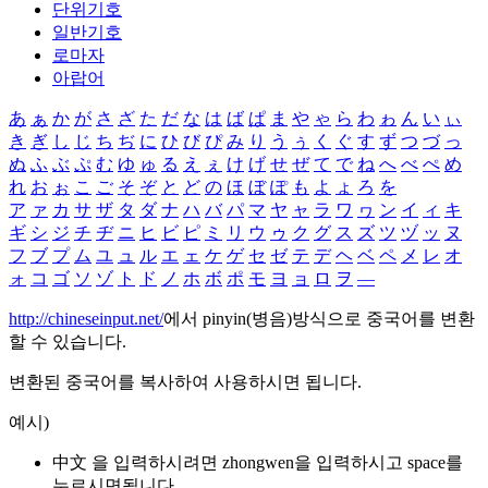
단위기호
일반기호
로마자
아랍어
あ
ぁ
か
が
さ
ざ
た
だ
な
は
ば
ぱ
ま
や
ゃ
ら
わ
ゎ
ん
い
ぃ
き
ぎ
し
じ
ち
ぢ
に
ひ
び
ぴ
み
り
う
ぅ
く
ぐ
す
ず
つ
づ
っ
ぬ
ふ
ぶ
ぷ
む
ゆ
ゅ
る
え
ぇ
け
げ
せ
ぜ
て
で
ね
へ
べ
ぺ
め
れ
お
ぉ
こ
ご
そ
ぞ
と
ど
の
ほ
ぼ
ぽ
も
よ
ょ
ろ
を
ア
ァ
カ
サ
ザ
タ
ダ
ナ
ハ
バ
パ
マ
ヤ
ャ
ラ
ワ
ヮ
ン
イ
ィ
キ
ギ
シ
ジ
チ
ヂ
ニ
ヒ
ビ
ピ
ミ
リ
ウ
ゥ
ク
グ
ス
ズ
ツ
ヅ
ッ
ヌ
フ
ブ
プ
ム
ユ
ュ
ル
エ
ェ
ケ
ゲ
セ
ゼ
テ
デ
ヘ
ベ
ペ
メ
レ
オ
ォ
コ
ゴ
ソ
ゾ
ト
ド
ノ
ホ
ボ
ポ
モ
ヨ
ョ
ロ
ヲ
―
http://chineseinput.net/
에서 pinyin(병음)방식으로 중국어를 변환
할 수 있습니다.
변환된 중국어를 복사하여 사용하시면 됩니다.
예시)
中文 을 입력하시려면
zhongwen
을 입력하시고 space를
누르시면됩니다.