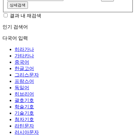
상세검색
결과 내 재검색
인기 검색어
다국어 입력
히라가나
가타카나
중국어
한글고어
그리스문자
프랑스어
독일어
히브리어
괄호기호
학술기호
기술기호
첨자기호
라틴문자
러시아문자