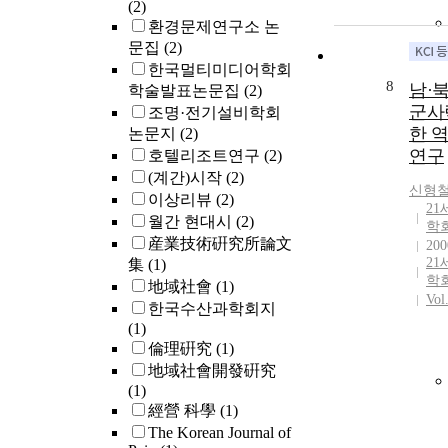
(2)
환경문제연구소 논
문집
(2)
한국멀티미디어학회
8
남·
학술발표논문집
(2)
군사
조명·전기설비학회
한 
논문지
(2)
연구
호텔리조트연구
(2)
(계간)시작
(2)
신형
이상리뷰
(2)
2
월간 현대시
(2)
학
産業技術硏究所論文
200
21
集
(1)
학
地域社會
(1)
Vol
한국수산과학회지
(1)
倫理硏究
(1)
地域社會開發硏究
(1)
經營 科學
(1)
The Korean Journal of