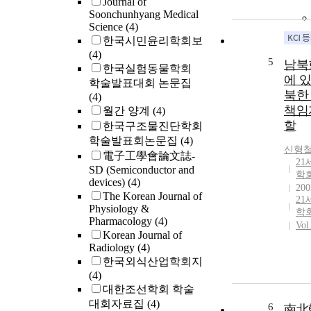
Journal of
Soonchunhyang Medical
Science
(4)
한국시민윤리학회보
(4)
5
남북
한국실험동물학회
에 
학술발표대회 논문집
북한
(4)
책임
월간 양계
(4)
할
한국구조물진단학회
학술발표회논문집
(4)
신형
電子工學會論文誌-
2
SD (Semiconductor and
학
devices)
(4)
200
The Korean Journal of
21
Physiology &
학
Pharmacology
(4)
Vol
Korean Journal of
Radiology
(4)
한국외식산업학회지
(4)
대한조선학회 학술
대회자료집
(4)
6
南北