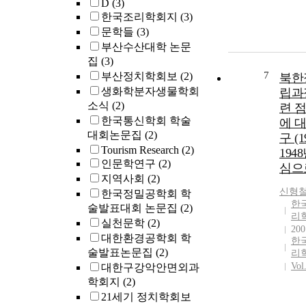
D
(3)
한국조리학회지
(3)
문학들
(3)
부산수산대학 논문
집
(3)
7
부산정치학회보
(2)
북한
생화학분자생물학회
립과
소식
(2)
련 
한국통신학회 학술
에 
대회논문집
(2)
구 (1
Tourism Research
(2)
194
인문학연구
(2)
심으
지역사회
(2)
신형
한국정밀공학회 학
한
술발표대회 논문집
(2)
리
실천문학
(2)
200
대한환경공학회 학
한
술발표논문집
(2)
리
Vol
대한구강악안면외과
학회지
(2)
21세기 정치학회보