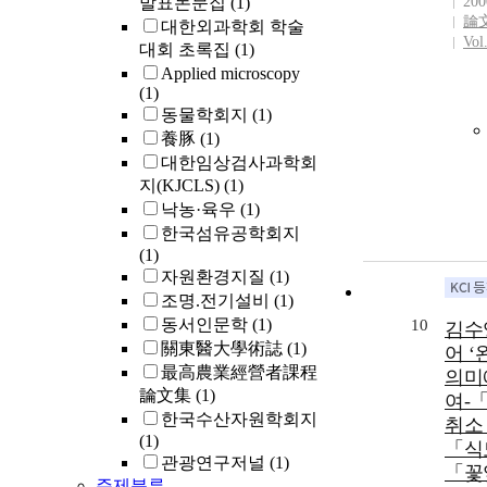
발표논문집
(1)
200
論
대한외과학회 학술
Vol
대회 초록집
(1)
Applied microscopy
(1)
동물학회지
(1)
養豚
(1)
대한임상검사과학회
지(KJCLS)
(1)
낙농·육우
(1)
한국섬유공학회지
(1)
자원환경지질
(1)
조명.전기설비
(1)
동서인문학
(1)
10
김수
關東醫大學術誌
(1)
어 ‘
最高農業經營者課程
의미
論文集
(1)
여-
한국수산자원학회지
취소
(1)
「식
관광연구저널
(1)
「꽃
주제분류