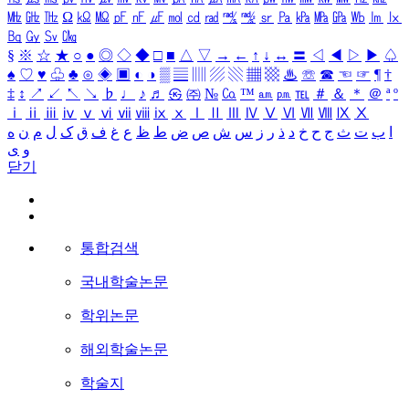
㎒
㎓
㎔
Ω
㏀
㏁
㎊
㎋
㎌
㏖
㏅
㎭
㎮
㎯
㏛
㎩
㎪
㎫
㎬
㏝
㏐
㏓
㏃
㏉
㏜
㏆
§
※
☆
★
○
●
◎
◇
◆
□
■
△
▽
→
←
↑
↓
↔
〓
◁
◀
▷
▶
♤
♠
♡
♥
♧
♣
⊙
◈
▣
◐
◑
▒
▤
▥
▨
▧
▦
▩
♨
☏
☎
☜
☞
¶
†
‡
↕
↗
↙
↖
↘
♭
♩
♪
♬
㉿
㈜
№
㏇
™
㏂
㏘
℡
＃
＆
＊
＠
ª
º
ⅰ
ⅱ
ⅲ
ⅳ
ⅴ
ⅵ
ⅶ
ⅷ
ⅸ
ⅹ
Ⅰ
Ⅱ
Ⅲ
Ⅳ
Ⅴ
Ⅵ
Ⅶ
Ⅷ
Ⅸ
Ⅹ
ا
ب
ت
ث
ج
ح
خ
د
ذ
ر
ز
س
ش
ص
ض
ط
ظ
ع
غ
ف
ق
ک
ل
م
ن
ه
و
ی
닫기
통합검색
국내학술논문
학위논문
해외학술논문
학술지