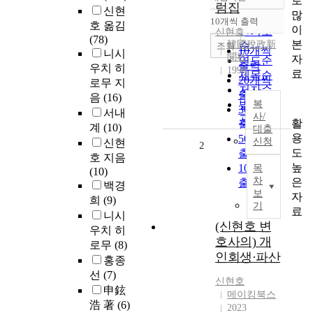
로
정확도
럼집
신현
많
순
10개씩 출력
호 옮김
내림차순
이
인기도
신현호
(78)
본
韓國稅政新
순
조회
10개씩
니시
聞社
자
연도순
출력
우치 히
1998
료
제목순
20개씩
로무 지
저자순
출력
음
(16)
발행기
복
30개씩
서내
사/
관순
활
출력
계
(10)
대출
용
50개씩
신청
신현
2
도
출력
호 지음
높
100개씩
목
(10)
차
은
출력
백경
보
자
희
(9)
기
료
니시
(신현호 변
우치 히
호사의) 개
로무
(8)
인회생·파산
홍종
선
(7)
신현호
申鉉
메이킹북스
浩 著
(6)
2023