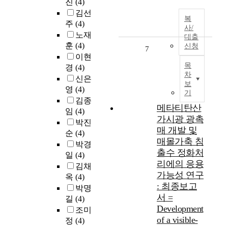
진
(4)
김선
복
주
(4)
사/
노재
대출
훈
(4)
신청
7
이현
목
경
(4)
차
신은
보
영
(4)
기
김종
메타티탄산
임
(4)
가시광 광촉
박진
매 개발 및
순
(4)
매몰가축 침
박경
출수 정화처
일
(4)
리에의 응용
김채
가능성 연구
옥
(4)
: 최종보고
박명
서 =
길
(4)
Development
조미
of a visible-
정
(4)