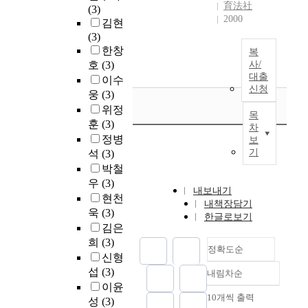
育法社
(3)
2000
김현
(3)
한창
복
호
(3)
사/
대출
이수
신청
웅
(3)
위정
목
훈
(3)
차
정병
보
기
석
(3)
박철
우
(3)
내보내기
현천
내책장담기
욱
(3)
한글로보기
김은
희
(3)
정확도순
신형
섭
(3)
내림차순
정확도
이윤
순
10개씩 출력
성
(3)
내림차순
인기도