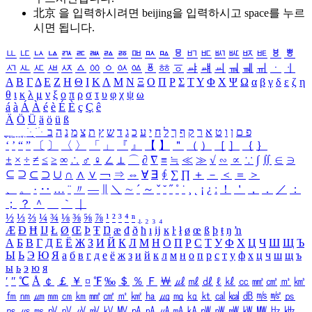
北京 을 입력하시려면
beijing
을 입력하시고 space를 누르
시면 됩니다.
ㅥ
ㅦ
ㅧ
ㅨ
ㅩ
ㅪ
ㅫ
ㅬ
ㅭ
ㅮ
ㅯ
ㅰ
ㅱ
ㅲ
ㅳ
ㅴ
ㅵ
ㅶ
ㅷ
ㅸ
ㅹ
ㅺ
ㅻ
ㅼ
ㅽ
ㅾ
ㅿ
ㆀ
ㆁ
ㆂ
ㆃ
ㆄ
ㆅ
ㆆ
ㆇ
ㆈ
ㆉ
ㆊ
ㆋ
ㆌ
ㆍ
ㆎ
Α
Β
Γ
Δ
Ε
Ζ
Η
Θ
Ι
Κ
Λ
Μ
Ν
Ξ
Ο
Π
Ρ
Σ
Τ
Υ
Φ
Χ
Ψ
Ω
α
β
γ
δ
ε
ζ
η
θ
ι
κ
λ
μ
ν
ξ
ο
π
ρ
σ
τ
υ
φ
χ
ψ
ω
á
à
Á
À
é
è
É
È
ç
Ç
ê
Ä
Ö
Ü
ä
ö
ü
ß
ְ
ֳ
ֲ
ֱ
ָ
ַ
ֵ
ֶ
ִ
ֹ
ּ
ֻ
ׂ
ׁ
ּ
ב
ה
נ
מ
צ
ת
ץ
ש
ד
ג
כ
ע
י
ח
ל
ך
ף
ק
ר
א
ט
ו
ן
ם
פ
‘
’
“
”
〔
〕
〈
〉
「
」
『
』
【
】
＂
（
）
［
］
｛
｝
±
×
÷
≠
≤
≥
∞
∴
♂
♀
∠
⊥
⌒
∂
∇
≡
≒
≪
≫
√
∽
∝
∵
∫
∬
∈
∋
⊆
⊇
⊂
⊃
∪
∩
∧
∨
￢
⇒
⇔
∀
∃
∮
∑
∏
＋
－
＜
＝
＞
、
。
·
‥
…
¨
〃
―
∥
＼
∼
´
～
ˇ
˘
˝
˚
˙
¸
˛
¡
¿
ː
！
＇
，
．
／
：
；
？
＾
＿
｀
｜
½
⅓
⅔
¼
¾
⅛
⅜
⅝
⅞
¹
²
³
⁴
ⁿ
₁
₂
₃
₄
Æ
Ð
Ħ
Ĳ
Ł
Ø
Œ
Þ
Ŧ
Ŋ
æ
đ
ð
ħ
ı
ĳ
ĸ
ŀ
ł
ø
œ
ß
þ
ŧ
ŋ
ŉ
А
Б
В
Г
Д
Е
Ё
Ж
З
И
Й
К
Л
М
Н
О
П
Р
С
Т
У
Ф
Х
Ц
Ч
Ш
Щ
Ъ
Ы
Ь
Э
Ю
Я
а
б
в
г
д
е
ё
ж
з
и
й
к
л
м
н
о
п
р
с
т
у
ф
х
ц
ч
ш
щ
ъ
ы
ь
э
ю
я
′
″
℃
Å
￠
￡
￥
¤
℉
‰
＄
％
Ｆ
￦
㎕
㎖
㎗
ℓ
㎘
㏄
㎣
㎤
㎥
㎦
㎙
㎚
㎛
㎜
㎝
㎞
㎟
㎠
㎡
㎢
㏊
㎍
㎎
㎏
㏏
㎈
㎉
㏈
㎧
㎨
㎰
㎱
㎲
㎳
㎴
㎵
㎶
㎷
㎸
㎹
㎀
㎁
㎂
㎃
㎄
㎺
㎻
㎽
㎾
㎿
㎐
㎑