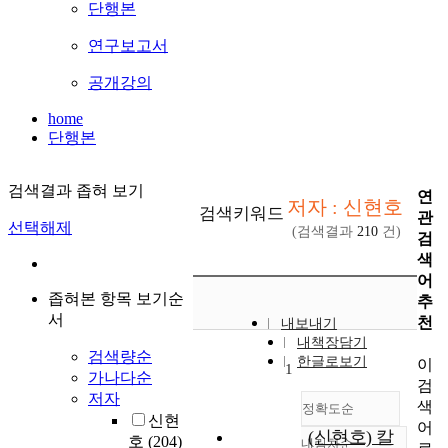
단행본
연구보고서
공개강의
home
단행본
검색결과 좁혀 보기
연
저자 : 신현호
검색키워드
관
선택해제
(검색결과
210
건)
검
색
어
좁혀본 항목 보기순
추
서
천
내보내기
내책장담기
검색량순
한글로보기
이
1
가나다순
검
저자
색
정확도순
신현
어
(신현호) 칼
호
(204)
내림차순