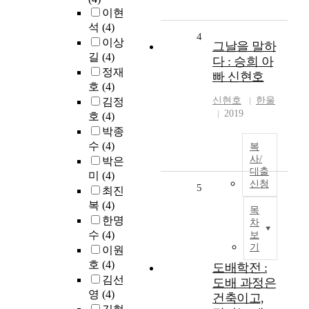
이현
석
(4)
4
이상
그날을 말하
길
(4)
다 : 승희 아
정재
빠 신현호
호
(4)
신현호
한울
김정
2019
호
(4)
박종
수
(4)
복
사/
박은
대출
미
(4)
신청
5
최진
복
(4)
목
한명
차
수
(4)
보
기
이원
호
(4)
도배학전 :
김선
도배 과정은
영
(4)
건축이고,