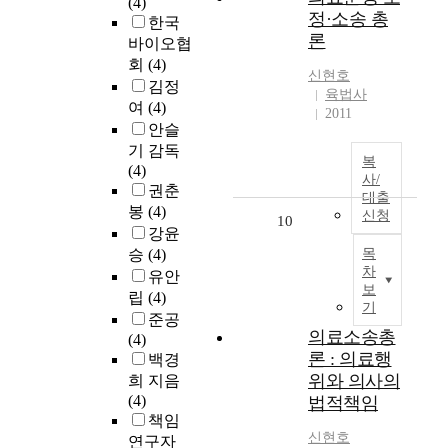
(4)
정·소송 총
한국
론
바이오협
회
(4)
신현호
김정
육법사
여
(4)
2011
안슬
기 감독
복
(4)
사/
권춘
대출
봉
(4)
신청
10
강윤
승
(4)
목
차
유안
보
립
(4)
기
준공
의료소송총
(4)
론 : 의료행
백경
위와 의사의
희 지음
(4)
법적책임
책임
신현호
연구자