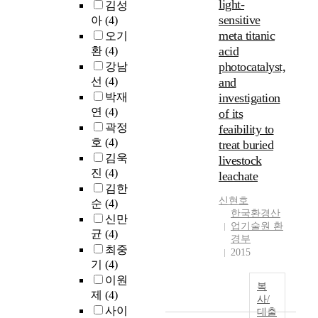
light-
김성
sensitive
아
(4)
meta titanic
오기
acid
환
(4)
photocatalyst,
강남
선
(4)
and
박재
investigation
연
(4)
of its
곽정
feaibility to
호
(4)
treat buried
김욱
livestock
진
(4)
leachate
김한
신현호
순
(4)
한국환경산
신만
업기술원 환
균
(4)
경부
최중
2015
기
(4)
이원
복
제
(4)
사/
사이
대출