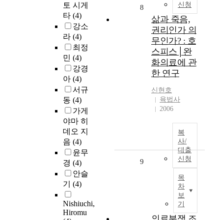
토 시게
신청
8
타
(4)
삶과 죽음,
강소
권리인가 의
라
(4)
무인가? : 호
최정
스피스│완
민
(4)
화의료에 관
강경
한 연구
아
(4)
서규
신현호
동
(4)
육법사
2006
가게
야마 히
데오 지
복
음
(4)
사/
대출
윤무
신청
9
경
(4)
안슬
목
기
(4)
차
보
Nishiuchi,
기
Hiromu
의료분쟁 조