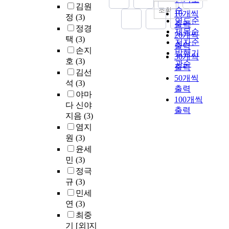
김원
순
조회
10개씩
정
(3)
연도순
출력
정경
제목순
20개씩
택
(3)
저자순
출력
손지
발행기
30개씩
호
(3)
관순
출력
김선
50개씩
석
(3)
출력
야마
100개씩
다 신야
출력
지음
(3)
염지
원
(3)
윤세
민
(3)
정극
규
(3)
민세
연
(3)
최중
기 [외]지