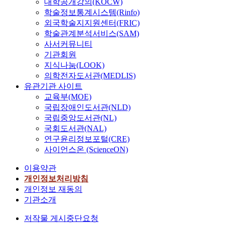
대학공개강의(KOCW)
학술정보통계시스템(Rinfo)
외국학술지지원센터(FRIC)
학술관계분석서비스(SAM)
사서커뮤니티
기관회원
지식나눔(LOOK)
의학전자도서관(MEDLIS)
유관기관 사이트
교육부(MOE)
국립장애인도서관(NLD)
국립중앙도서관(NL)
국회도서관(NAL)
연구윤리정보포털(CRE)
사이언스온 (ScienceON)
이용약관
개인정보처리방침
개인정보 재동의
기관소개
저작물 게시중단요청