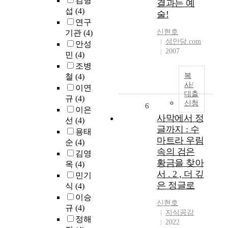
김형
결과는 예
섭
(4)
술!
연구
신현호
기관
(4)
성안당.com
안성
2007
민
(4)
조병
복
철
(4)
사/
이연
대출
규
(4)
신청
6
이은
사막에서 정
선
(4)
글까지 : 수
용태
마트라 우림
순
(4)
속의 검은
김영
황금을 찾아
옥
(4)
서 . 2 , 더 깊
민기
은 정글로
식
(4)
이승
신현호
규
(4)
지식공감
정해
2022