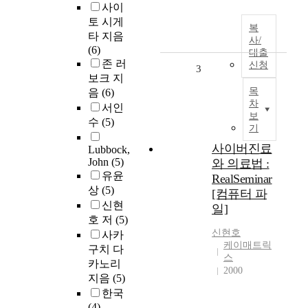
사이
토 시게
복
타 지음
사/
(6)
대출
존 러
신청
3
보크 지
목
음
(6)
차
서인
보
수
(5)
기
사이버진료
Lubbock,
John
(5)
와 의료법 :
유윤
RealSeminar
상
(5)
[컴퓨터 파
신현
일]
호 저
(5)
신현호
사카
케이매트릭
구치 다
스
카노리
2000
지음
(5)
한국
(4)