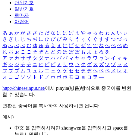
단위기호
일반기호
로마자
아랍어
あ
ぁ
か
が
さ
ざ
た
だ
な
は
ば
ぱ
ま
や
ゃ
ら
わ
ゎ
ん
い
ぃ
き
ぎ
し
じ
ち
ぢ
に
ひ
び
ぴ
み
り
う
ぅ
く
ぐ
す
ず
つ
づ
っ
ぬ
ふ
ぶ
ぷ
む
ゆ
ゅ
る
え
ぇ
け
げ
せ
ぜ
て
で
ね
へ
べ
ぺ
め
れ
お
ぉ
こ
ご
そ
ぞ
と
ど
の
ほ
ぼ
ぽ
も
よ
ょ
ろ
を
ア
ァ
カ
サ
ザ
タ
ダ
ナ
ハ
バ
パ
マ
ヤ
ャ
ラ
ワ
ヮ
ン
イ
ィ
キ
ギ
シ
ジ
チ
ヂ
ニ
ヒ
ビ
ピ
ミ
リ
ウ
ゥ
ク
グ
ス
ズ
ツ
ヅ
ッ
ヌ
フ
ブ
プ
ム
ユ
ュ
ル
エ
ェ
ケ
ゲ
セ
ゼ
テ
デ
ヘ
ベ
ペ
メ
レ
オ
ォ
コ
ゴ
ソ
ゾ
ト
ド
ノ
ホ
ボ
ポ
モ
ヨ
ョ
ロ
ヲ
―
http://chineseinput.net/
에서 pinyin(병음)방식으로 중국어를 변환
할 수 있습니다.
변환된 중국어를 복사하여 사용하시면 됩니다.
예시)
中文 을 입력하시려면
zhongwen
을 입력하시고 space를
누르시면됩니다.