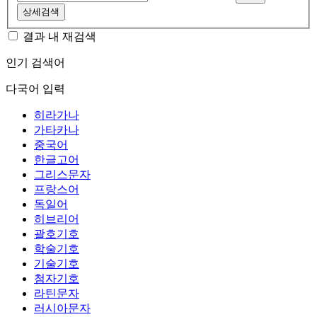
상세검색
결과 내 재검색
인기 검색어
다국어 입력
히라가나
가타카나
중국어
한글고어
그리스문자
프랑스어
독일어
히브리어
괄호기호
학술기호
기술기호
첨자기호
라틴문자
러시아문자