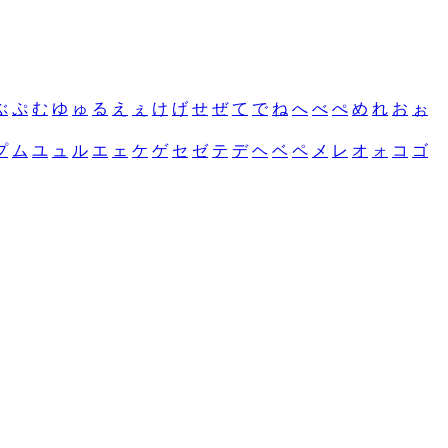
ぶ
ぷ
む
ゆ
ゅ
る
え
ぇ
け
げ
せ
ぜ
て
で
ね
へ
べ
ぺ
め
れ
お
ぉ
プ
ム
ユ
ュ
ル
エ
ェ
ケ
ゲ
セ
ゼ
テ
デ
ヘ
ベ
ペ
メ
レ
オ
ォ
コ
ゴ