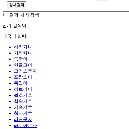
상세검색
결과 내 재검색
인기 검색어
다국어 입력
히라가나
가타카나
중국어
한글고어
그리스문자
프랑스어
독일어
히브리어
괄호기호
학술기호
기술기호
첨자기호
라틴문자
러시아문자