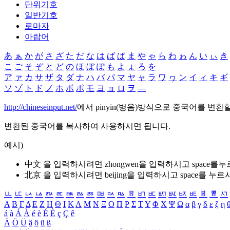
단위기호
일반기호
로마자
아랍어
あ
ぁ
か
が
さ
ざ
た
だ
な
は
ば
ぱ
ま
や
ゃ
ら
わ
ゎ
ん
い
ぃ
き
こ
ご
そ
ぞ
と
ど
の
ほ
ぼ
ぽ
も
よ
ょ
ろ
を
ア
ァ
カ
サ
ザ
タ
ダ
ナ
ハ
バ
パ
マ
ヤ
ャ
ラ
ワ
ヮ
ン
イ
ィ
キ
ギ
ソ
ゾ
ト
ド
ノ
ホ
ボ
ポ
モ
ヨ
ョ
ロ
ヲ
―
http://chineseinput.net/
에서 pinyin(병음)방식으로 중국어를 변환
변환된 중국어를 복사하여 사용하시면 됩니다.
예시)
中文 을 입력하시려면
zhongwen
을 입력하시고 space를
北京 을 입력하시려면
beijing
을 입력하시고 space를 누르
ㅥ
ㅦ
ㅧ
ㅨ
ㅩ
ㅪ
ㅫ
ㅬ
ㅭ
ㅮ
ㅯ
ㅰ
ㅱ
ㅲ
ㅳ
ㅴ
ㅵ
ㅶ
ㅷ
ㅸ
ㅹ
ㅺ
Α
Β
Γ
Δ
Ε
Ζ
Η
Θ
Ι
Κ
Λ
Μ
Ν
Ξ
Ο
Π
Ρ
Σ
Τ
Υ
Φ
Χ
Ψ
Ω
α
β
γ
δ
ε
ζ
η
á
à
Á
À
é
è
É
È
ç
Ç
ê
Ä
Ö
Ü
ä
ö
ü
ß