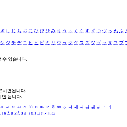
ぎ
し
じ
ち
ぢ
に
ひ
び
ぴ
み
り
う
ぅ
く
ぐ
す
ず
つ
づ
っ
ぬ
ふ
シ
ジ
チ
ヂ
ニ
ヒ
ビ
ピ
ミ
リ
ウ
ゥ
ク
グ
ス
ズ
ツ
ヅ
ッ
ヌ
フ
ブ
할 수 있습니다.
누르시면됩니다.
시면 됩니다.
ㅻ
ㅼ
ㅽ
ㅾ
ㅿ
ㆀ
ㆁ
ㆂ
ㆃ
ㆄ
ㆅ
ㆆ
ㆇ
ㆈ
ㆉ
ㆊ
ㆋ
ㆌ
ㆍ
ㆎ
θ
ι
κ
λ
μ
ν
ξ
ο
π
ρ
σ
τ
υ
φ
χ
ψ
ω